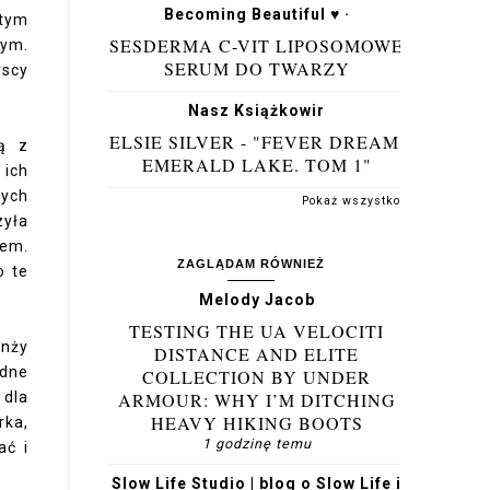
Becoming Beautiful ♥ ·
 tym
SESDERMA C-VIT LIPOSOMOWE
nym.
SERUM DO TWARZY
yscy
Nasz Książkowir
ELSIE SILVER - "FEVER DREAM.
ą z
EMERALD LAKE. TOM 1"
 ich
tych
Pokaż wszystko
zyła
iem.
ZAGLĄDAM RÓWNIEŻ
o te
Melody Jacob
TESTING THE UA VELOCITI
anży
DISTANCE AND ELITE
odne
COLLECTION BY UNDER
 dla
ARMOUR: WHY I’M DITCHING
HEAVY HIKING BOOTS
rka,
1 godzinę temu
ać i
Slow Life Studio | blog o Slow Life i