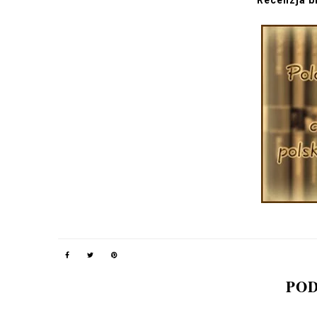
Recenzja b
POD