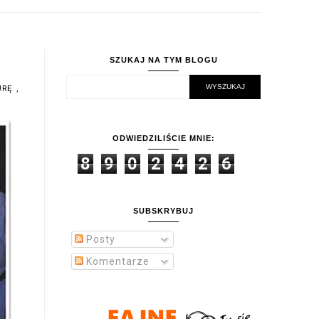
SZUKAJ NA TYM BLOGU
TURĘ
,
ODWIEDZILIŚCIE MNIE:
8
9
0
2
4
2
6
SUBSKRYBUJ
Posty
Komentarze