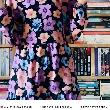
OWY Z PISARZAMI
INDEKS AUTORÓW
PRZECZYTANE
▼