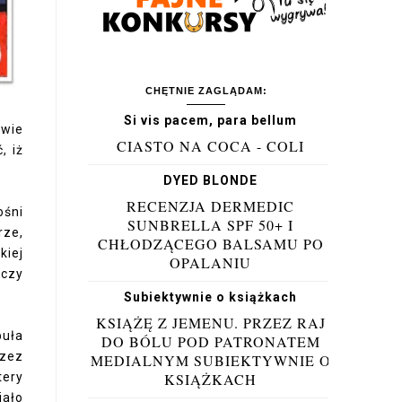
CHĘTNIE ZAGLĄDAM:
Si vis pacem, para bellum
 wie
CIASTO NA COCA - COLI
, iż
DYED BLONDE
RECENZJA DERMEDIC
ośni
SUNBRELLA SPF 50+ I
rze,
CHŁODZĄCEGO BALSAMU PO
kiej
OPALANIU
 czy
Subiektywnie o książkach
KSIĄŻĘ Z JEMENU. PRZEZ RAJ
buła
DO BÓLU POD PATRONATEM
rzez
MEDIALNYM SUBIEKTYWNIE O
tery
KSIĄŻKACH
iało