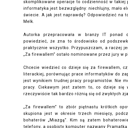
skomplikowane operacje to codzienność w takiej 
informatyka jest bezwzględny: niechlujny, mało e
świecie. A jak jest naprawdę? Odpowiedzieć na t
Melk.
Autorka przepracowała w branży IT ponad d
powiedzieć, że zna to środowisko od podszewki
praktycznie wszystko. Przypuszczam, a raczej j
„Za firewallem” ostało nominowane przez jury w pl
Chcecie wiedzieć co dzieje się za firewallem, c
literackiej, porównując prace informatyków do za
jest wynikiem trudnej pracy programistów. Nie mo
pracy. Ciekawym jest zatem to, co dzieje się
rzeczywiście tak bardzo różnią się od zwykłych z
„Za firewallem” to zbiór piętnastu krótkich op
skupiona jest w okresie trzech miesięcy, pod
bohaterów „Miazgą”. Kim są zatem bohaterowie
telefony, a osobisty komputer nazwany Pramatką 