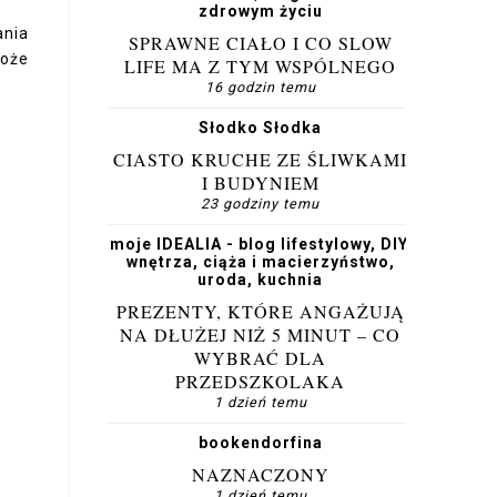
zdrowym życiu
ania
SPRAWNE CIAŁO I CO SLOW
może
LIFE MA Z TYM WSPÓLNEGO
16 godzin temu
Słodko Słodka
CIASTO KRUCHE ZE ŚLIWKAMI
I BUDYNIEM
23 godziny temu
moje IDEALIA - blog lifestylowy, DIY,
wnętrza, ciąża i macierzyństwo,
uroda, kuchnia
PREZENTY, KTÓRE ANGAŻUJĄ
NA DŁUŻEJ NIŻ 5 MINUT – CO
WYBRAĆ DLA
PRZEDSZKOLAKA
1 dzień temu
bookendorfina
NAZNACZONY
1 dzień temu