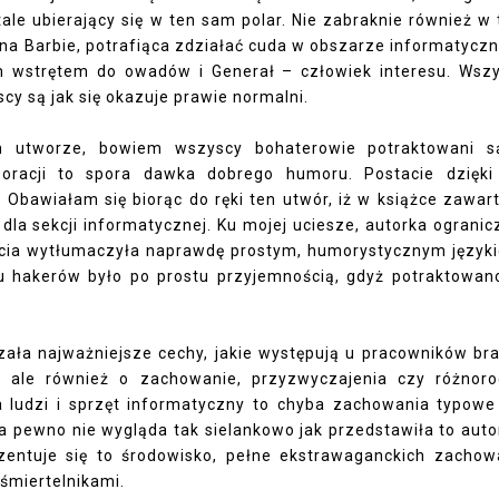
ale ubierający się w ten sam polar. Nie zabraknie również w
ana Barbie, potrafiąca zdziałać cuda w obszarze informatycz
m wstrętem do owadów i Generał – człowiek interesu. Wsz
cy są jak się okazuje prawie normalni.
m utworze, bowiem wszyscy bohaterowie potraktowani s
oracji to spora dawka dobrego humoru. Postacie dzięki
 Obawiałam się biorąc do ręki ten utwór, iż w książce zawar
a sekcji informatycznej. Ku mojej uciesze, autorka ogranic
ęcia wytłumaczyła naprawdę prostym, humorystycznym język
u hakerów było po prostu przyjemnością, gdyż potraktowan
azała najważniejsze cechy, jakie występują u pracowników br
ru, ale również o zachowanie, przyzwyczajenia czy różnor
ludzi i sprzęt informatyczny to chyba zachowania typowe
a pewno nie wygląda tak sielankowo jak przedstawiła to auto
zentuje się to środowisko, pełne ekstrawaganckich zachow
śmiertelnikami.