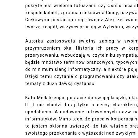
pokryte jest wieloma tatuażami czy Ośmiornica st
zespole kobiet, zgrabna i seksowna Cindy, nazyw
Ciekawymi postaciami są również Alex ze swoi
tworzą zespół, wszyscy pracują w Wytwórni, wszys
Autorka zastosowała świetny zabieg w swoi
przymrużeniem oka. Historia ich pracy w korp
przerysowaniu, wzbudzają w czytelniku sympatię.
będzie mnóstwo terminów branżowych, typowych dl
do minimum slang informatyczny, a niektóre poj
Dzięki temu czytanie o programowaniu czy atak
tematy z dużą dawką dystansu.
Kata Melk kreując postacie do swojej książki, uk
IT. I nie chodzi tutaj tylko o cechy charakte
upodobania. A nadawanie udziwnionych nazw na 
informatyków. Mimo tego, że praca w korporacji n
to jestem skłonna uwierzyć, że tak właśnie pre
swoistego przekonania o wyższości nad zwykłymi 