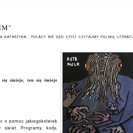
EM"
EK KATARZYNA
,
POLACY NIE GĘSI CZYLI CZYTAJMY POLSKĄ LITERA
się śmieje, ten się śmieje
ąc o pomoc jakiegokolwiek
 świat. Programy, kody,