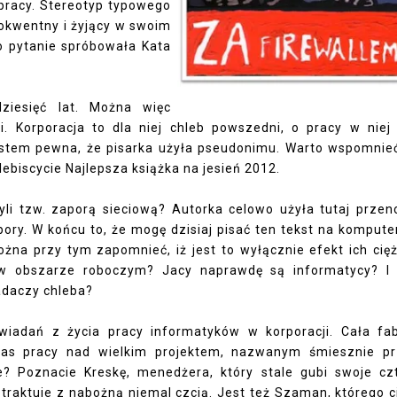
pracy. Stereotyp typowego
lokwentny i żyjący w swoim
o pytanie spróbowała Kata
ziesięć lat. Można więc
. Korporacja to dla niej chleb powszedni, o pracy w niej
estem pewna, że pisarka użyła pseudonimu. Warto wspomnieć
ebiscycie Najlepsza książka na jesień 2012.
zyli tzw. zaporą sieciową? Autorka celowo użyła tutaj przen
pory. W końcu to, że mogę dzisiaj pisać ten tekst na kompute
żna przy tym zapomnieć, iż jest to wyłącznie efekt ich cięż
 w obszarze roboczym? Jacy naprawdę są informatycy? I
jadaczy chleba?
owiadań z życia pracy informatyków w korporacji. Cała fa
czas pracy nad wielkim projektem, nazwanym śmiesznie p
? Poznacie Kreskę, menedżera, który stale gubi swoje cz
traktuje z nabożną niemal czcią. Jest też Szaman, którego c