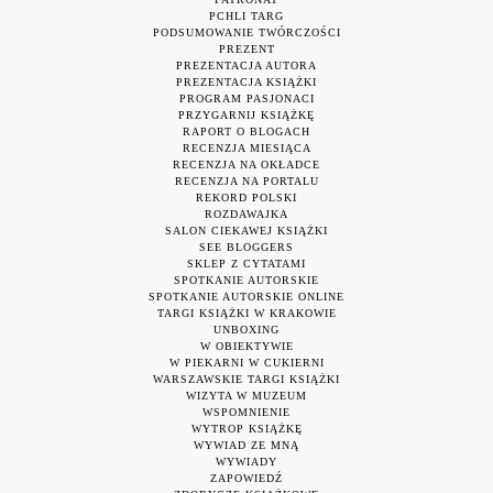
PCHLI TARG
PODSUMOWANIE TWÓRCZOŚCI
PREZENT
PREZENTACJA AUTORA
PREZENTACJA KSIĄŻKI
PROGRAM PASJONACI
PRZYGARNIJ KSIĄŻKĘ
RAPORT O BLOGACH
RECENZJA MIESIĄCA
RECENZJA NA OKŁADCE
RECENZJA NA PORTALU
REKORD POLSKI
ROZDAWAJKA
SALON CIEKAWEJ KSIĄŻKI
SEE BLOGGERS
SKLEP Z CYTATAMI
SPOTKANIE AUTORSKIE
SPOTKANIE AUTORSKIE ONLINE
TARGI KSIĄŻKI W KRAKOWIE
UNBOXING
W OBIEKTYWIE
W PIEKARNI W CUKIERNI
WARSZAWSKIE TARGI KSIĄŻKI
WIZYTA W MUZEUM
WSPOMNIENIE
WYTROP KSIĄŻKĘ
WYWIAD ZE MNĄ
WYWIADY
ZAPOWIEDŹ