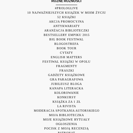
RÓŻNE RÓŻNOŚCI
#PROLOGLIVE
10 NAJWAŻNIEJSZYCH KSIĄŻEK W MOIM ŻYCIU
52 KSIĄŻKI
AKCJA PROMOCYJNA
ANTYKWARIATY
ARANŻACJA BIBLIOTECZKI
BESTSELLERY EMPIKU 2015
BIG BOOK FESTIWAL
BLOGOSTREFA
BOOK TOUR
CYTATY
ENGLISH MATTERS
FESTIWAL KSIĄŻKI W OPOLU
FRAGMENTY
FRASZKI
GADŻETY KSIĄŻKOWE
GRA PARAGRAFOWA
JUBILEUSZ BLOGA
KANAPA LITERACKA
KOLOROWANIE
KONKURSY
KSIĄŻKA ZA 1 ZŁ
LA RIVISTA
MODERACJA SPOTKANIA AUTORSKIEGO
MOJA BIBLIOTECZKA
MOJE KSIĄŻKOWE RYTUAŁY
OGŁOSZENIA
POCISK Z MOJĄ RECENZJĄ
PATRONAT