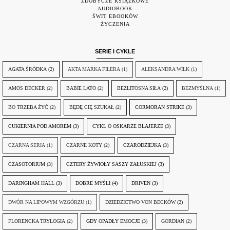
ZDOBYCZE KSIĄŻKOWE
AUDIOBOOK
ŚWIT EBOOKÓW
ŻYCZENIA
SERIE I CYKLE
AGATA ŚRÓDKA
(2)
AKTA MARKA FILERA
(1)
ALEKSANDRA WILK
(1)
AMOS DECKER
(2)
BABIE LATO
(2)
BEZLITOSNA SIŁA
(2)
BEZMYŚLNA
(1)
BO TRZEBA ŻYĆ
(2)
BĘDĘ CIĘ SZUKAŁ
(2)
CORMORAN STRIKE
(3)
CUKIERNIA POD AMOREM
(3)
CYKL O OSKARZE BLAJERZE
(3)
CZARNA SERIA
(1)
CZARNE KOTY
(2)
CZARODZIEJKA
(3)
CZASOTORIUM
(3)
CZTERY ŻYWIOŁY SASZY ZAŁUSKIEJ
(3)
DARINGHAM HALL
(3)
DOBRE MYŚLI
(4)
DRIVEN
(3)
DWÓR NA LIPOWYM WZGÓRZU
(1)
DZIEDZICTWO VON BECKÓW
(2)
FLORENCKA TRYLOGIA
(2)
GDY OPADŁY EMOCJE
(3)
GORDIAN
(2)