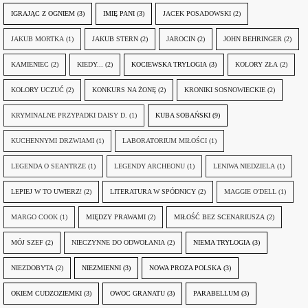
IGRAJĄC Z OGNIEM
(3)
IMIĘ PANI
(3)
JACEK POSADOWSKI
(2)
JAKUB MORTKA
(1)
JAKUB STERN
(2)
JAROCIN
(2)
JOHN BEHRINGER
(2)
KAMIENIEC
(2)
KIEDY...
(2)
KOCIEWSKA TRYLOGIA
(3)
KOLORY ZŁA
(2)
KOLORY UCZUĆ
(2)
KONKURS NA ŻONĘ
(2)
KRONIKI SOSNOWIECKIE
(2)
KRYMINALNE PRZYPADKI DAISY D.
(1)
KUBA SOBAŃSKI
(9)
KUCHENNYMI DRZWIAMI
(1)
LABORATORIUM MIŁOŚCI
(1)
LEGENDA O SEANTRZE
(1)
LEGENDY ARCHEONU
(1)
LENIWA NIEDZIELA
(1)
LEPIEJ W TO UWIERZ!
(2)
LITERATURA W SPÓDNICY
(2)
MAGGIE O'DELL
(1)
MARGO COOK
(1)
MIĘDZY PRAWAMI
(2)
MIŁOŚĆ BEZ SCENARIUSZA
(2)
MÓJ SZEF
(2)
NIECZYNNE DO ODWOŁANIA
(2)
NIEMA TRYLOGIA
(3)
NIEZDOBYTA
(2)
NIEZMIENNI
(3)
NOWA PROZA POLSKA
(3)
OKIEM CUDZOZIEMKI
(3)
OWOC GRANATU
(3)
PARABELLUM
(3)