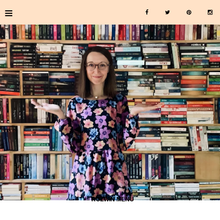
≡
≡ ROZWIŃ MENU