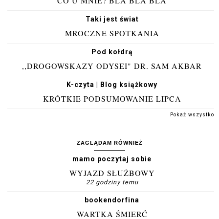
CO U MNIE? BLA BLA BLA
Taki jest świat
MROCZNE SPOTKANIA
Pod kołdrą
,,DROGOWSKAZY ODYSEI" DR. SAM AKBAR
K-czyta | Blog książkowy
KRÓTKIE PODSUMOWANIE LIPCA
Pokaż wszystko
ZAGLĄDAM RÓWNIEŻ
mamo poczytaj sobie
WYJAZD SŁUŻBOWY
22 godziny temu
bookendorfina
WARTKA ŚMIERĆ