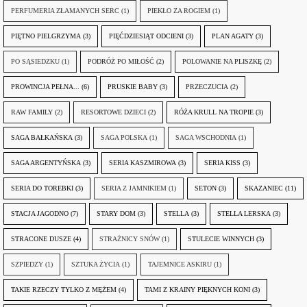
PERFUMERIA ZŁAMANYCH SERC
(1)
PIEKŁO ZA ROGIEM
(1)
PIĘTNO PIELGRZYMA
(3)
PIĘĆDZIESIĄT ODCIENI
(3)
PLAN AGATY
(3)
PO SĄSIEDZKU
(1)
PODRÓŻ PO MIŁOŚĆ
(2)
POLOWANIE NA PLISZKĘ
(2)
PROWINCJA PEŁNA...
(6)
PRUSKIE BABY
(3)
PRZECZUCIA
(2)
RAW FAMILY
(2)
RESORTOWE DZIECI
(2)
RÓŻA KRULL NA TROPIE
(3)
SAGA BAŁKAŃSKA
(3)
SAGA POLSKA
(1)
SAGA WSCHODNIA
(1)
SAGA ARGENTYŃSKA
(3)
SERIA KASZMIROWA
(3)
SERIA KISS
(3)
SERIA DO TOREBKI
(3)
SERIA Z JAMNIKIEM
(1)
SETON
(3)
SKAZANIEC
(11)
STACJA JAGODNO
(7)
STARY DOM
(3)
STELLA
(3)
STELLA LERSKA
(3)
STRACONE DUSZE
(4)
STRAŻNICY SNÓW
(1)
STULECIE WINNYCH
(3)
SZPIEDZY
(1)
SZTUKA ŻYCIA
(1)
TAJEMNICE ASKIRU
(1)
TAKIE RZECZY TYLKO Z MĘŻEM
(4)
TAMI Z KRAINY PIĘKNYCH KONI
(3)