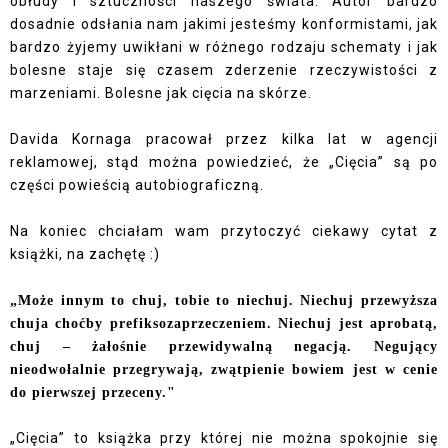
obłudy i sztuczności naszego świata. Autor bardzo
dosadnie odsłania nam jakimi jesteśmy konformistami, jak
bardzo żyjemy uwikłani w różnego rodzaju schematy i jak
bolesne staje się czasem zderzenie rzeczywistości z
marzeniami. Bolesne jak cięcia na skórze.
Davida Kornaga pracował przez kilka lat w agencji
reklamowej, stąd można powiedzieć, że „Cięcia” są po
części powieścią autobiograficzną.
Na koniec chciałam wam przytoczyć ciekawy cytat z
książki, na zachętę :)
„Może innym to chuj, tobie to niechuj. Niechuj przewyższa
chuja choćby prefiksozaprzeczeniem. Niechuj jest aprobatą,
chuj – żałośnie przewidywalną negacją. Negujący
nieodwołalnie przegrywają, zwątpienie bowiem jest w cenie
do pierwszej przeceny."
„Cięcia” to książka przy której nie można spokojnie się