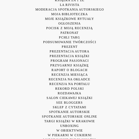
KSIĄŻKA ZA 1 ZŁ
LA RIVISTA
MODERACJA SPOTKANIA AUTORSKIEGO
MOJA BIBLIOTECZKA
MOJE KSIĄŻKOWE RYTUAŁY
OGŁOSZENIA
POCISK Z MOJĄ RECENZJĄ
PATRONAT
PCHLI TARG
PODSUMOWANIE TWÓRCZOŚCI
PREZENT
PREZENTACJA AUTORA
PREZENTACJA KSIĄŻKI
PROGRAM PASJONACI
PRZYGARNIJ KSIĄŻKĘ
RAPORT O BLOGACH
RECENZJA MIESIĄCA
RECENZJA NA OKŁADCE
RECENZJA NA PORTALU
REKORD POLSKI
ROZDAWAJKA
SALON CIEKAWEJ KSIĄŻKI
SEE BLOGGERS
SKLEP Z CYTATAMI
SPOTKANIE AUTORSKIE
SPOTKANIE AUTORSKIE ONLINE
TARGI KSIĄŻKI W KRAKOWIE
UNBOXING
W OBIEKTYWIE
W PIEKARNI W CUKIERNI