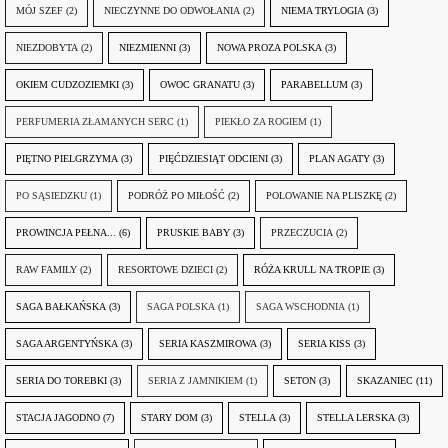
MÓJ SZEF
(2)
NIECZYNNE DO ODWOŁANIA
(2)
NIEMA TRYLOGIA
(3)
NIEZDOBYTA
(2)
NIEZMIENNI
(3)
NOWA PROZA POLSKA
(3)
OKIEM CUDZOZIEMKI
(3)
OWOC GRANATU
(3)
PARABELLUM
(3)
PERFUMERIA ZŁAMANYCH SERC
(1)
PIEKŁO ZA ROGIEM
(1)
PIĘTNO PIELGRZYMA
(3)
PIĘĆDZIESIĄT ODCIENI
(3)
PLAN AGATY
(3)
PO SĄSIEDZKU
(1)
PODRÓŻ PO MIŁOŚĆ
(2)
POLOWANIE NA PLISZKĘ
(2)
PROWINCJA PEŁNA...
(6)
PRUSKIE BABY
(3)
PRZECZUCIA
(2)
RAW FAMILY
(2)
RESORTOWE DZIECI
(2)
RÓŻA KRULL NA TROPIE
(3)
SAGA BAŁKAŃSKA
(3)
SAGA POLSKA
(1)
SAGA WSCHODNIA
(1)
SAGA ARGENTYŃSKA
(3)
SERIA KASZMIROWA
(3)
SERIA KISS
(3)
SERIA DO TOREBKI
(3)
SERIA Z JAMNIKIEM
(1)
SETON
(3)
SKAZANIEC
(11)
STACJA JAGODNO
(7)
STARY DOM
(3)
STELLA
(3)
STELLA LERSKA
(3)