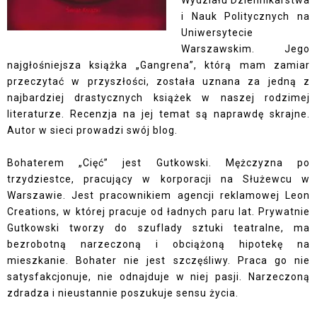
Wydziału Dziennikarstwa
i Nauk Politycznych na
Uniwersytecie
Warszawskim. Jego
najgłośniejsza książka „Gangrena”, którą mam zamiar
przeczytać w przyszłości, została uznana za jedną z
najbardziej drastycznych książek w naszej rodzimej
literaturze. Recenzja na jej temat są naprawdę skrajne.
Autor w sieci prowadzi swój
blog
.
Bohaterem „Cięć” jest Gutkowski. Mężczyzna po
trzydziestce, pracujący w korporacji na Służewcu w
Warszawie. Jest pracownikiem agencji reklamowej Leon
Creations, w której pracuje od ładnych paru lat. Prywatnie
Gutkowski tworzy do szuflady sztuki teatralne, ma
bezrobotną narzeczoną i obciążoną hipotekę na
mieszkanie. Bohater nie jest szczęśliwy. Praca go nie
satysfakcjonuje, nie odnajduje w niej pasji. Narzeczoną
zdradza i nieustannie poszukuje sensu życia.