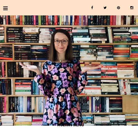
≡
≡ ROZWIŃ MENU