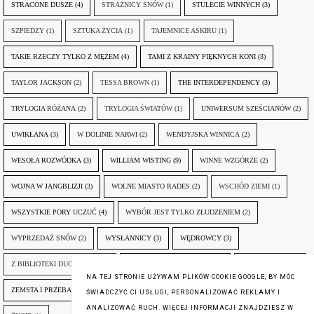
STRACONE DUSZE
(4)
STRAŻNICY SNÓW
(1)
STULECIE WINNYCH
(3)
SZPIEDZY
(1)
SZTUKA ŻYCIA
(1)
TAJEMNICE ASKIRU
(1)
TAKIE RZECZY TYLKO Z MĘŻEM
(4)
TAMI Z KRAINY PIĘKNYCH KONI
(3)
TAYLOR JACKSON
(2)
TESSA BROWN
(1)
THE INTERDEPENDENCY
(3)
TRYLOGIA RÓŻANA
(2)
TRYLOGIA ŚWIATÓW
(1)
UNIWERSUM SZEŚCIANÓW
(2)
UWIKŁANA
(3)
W DOLINIE NARWI
(2)
WENDYJSKA WINNICA
(2)
WESOŁA ROZWÓDKA
(3)
WILLIAM WISTING
(9)
WINNE WZGÓRZE
(2)
WOJNA W JANGBLIZJI
(3)
WOLNE MIASTO RADES
(2)
WSCHÓD ZIEMI
(1)
WSZYSTKIE PORY UCZUĆ
(4)
WYBÓR JEST TYLKO ZŁUDZENIEM
(2)
WYPRZEDAŻ SNÓW
(2)
WYSŁANNICY
(3)
WĘDROWCY
(3)
Z BIBLIOTEKI DUCHA GÓR
(1)
ZANIM NADEJDZIE JUTRO
(3)
ZAPOMNIANY
(2)
NA TEJ STRONIE UŻYWAM PLIKÓW COOKIE GOOGLE, BY MÓC
ZEMSTA I PRZEBACZENIE
(6)
ŚLADY ZBRODNI
(3)
ŻYCIA W ŻYCIU
(3)
ŚWIADCZYĆ CI USŁUGI, PERSONALIZOWAĆ REKLAMY I
ANALIZOWAĆ RUCH. WIĘCEJ INFORMACJI ZNAJDZIESZ W