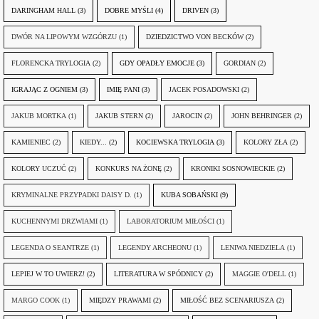
DARINGHAM HALL
(3)
DOBRE MYŚLI
(4)
DRIVEN
(3)
DWÓR NA LIPOWYM WZGÓRZU
(1)
DZIEDZICTWO VON BECKÓW
(2)
FLORENCKA TRYLOGIA
(2)
GDY OPADŁY EMOCJE
(3)
GORDIAN
(2)
IGRAJĄC Z OGNIEM
(3)
IMIĘ PANI
(3)
JACEK POSADOWSKI
(2)
JAKUB MORTKA
(1)
JAKUB STERN
(2)
JAROCIN
(2)
JOHN BEHRINGER
(2)
KAMIENIEC
(2)
KIEDY...
(2)
KOCIEWSKA TRYLOGIA
(3)
KOLORY ZŁA
(2)
KOLORY UCZUĆ
(2)
KONKURS NA ŻONĘ
(2)
KRONIKI SOSNOWIECKIE
(2)
KRYMINALNE PRZYPADKI DAISY D.
(1)
KUBA SOBAŃSKI
(9)
KUCHENNYMI DRZWIAMI
(1)
LABORATORIUM MIŁOŚCI
(1)
LEGENDA O SEANTRZE
(1)
LEGENDY ARCHEONU
(1)
LENIWA NIEDZIELA
(1)
LEPIEJ W TO UWIERZ!
(2)
LITERATURA W SPÓDNICY
(2)
MAGGIE O'DELL
(1)
MARGO COOK
(1)
MIĘDZY PRAWAMI
(2)
MIŁOŚĆ BEZ SCENARIUSZA
(2)