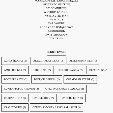
WARSZAWSKIE TARGI KSIĄŻKI
WIZYTA W MUZEUM
WSPOMNIENIE
WYTROP KSIĄŻKĘ
WYWIAD ZE MNĄ
WYWIADY
ZAPOWIEDŹ
ZDOBYCZE KSIĄŻKOWE
AUDIOBOOK
ŚWIT EBOOKÓW
ŻYCZENIA
SERIE I CYKLE
AGATA ŚRÓDKA
(2)
AKTA MARKA FILERA
(1)
ALEKSANDRA WILK
(1)
AMOS DECKER
(2)
BABIE LATO
(2)
BEZLITOSNA SIŁA
(2)
BEZMYŚLNA
(1)
BO TRZEBA ŻYĆ
(2)
BĘDĘ CIĘ SZUKAŁ
(2)
CORMORAN STRIKE
(3)
CUKIERNIA POD AMOREM
(3)
CYKL O OSKARZE BLAJERZE
(3)
CZARNA SERIA
(1)
CZARNE KOTY
(2)
CZARODZIEJKA
(3)
CZASOTORIUM
(3)
CZTERY ŻYWIOŁY SASZY ZAŁUSKIEJ
(3)