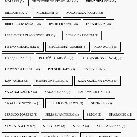
MÓJ SZEF
(2)
NIECZYNNE DO ODWOŁANIA
(2)
NIEMA TRYLOGIA
(3)
NIEZDOBYTA
(2)
NIEZMIENNI
(3)
NOWA PROZA POLSKA
(3)
OKIEM CUDZOZIEMKI
(3)
OWOC GRANATU
(3)
PARABELLUM
(3)
PERFUMERIA ZŁAMANYCH SERC
(1)
PIEKŁO ZA ROGIEM
(1)
PIĘTNO PIELGRZYMA
(3)
PIĘĆDZIESIĄT ODCIENI
(3)
PLAN AGATY
(3)
PO SĄSIEDZKU
(1)
PODRÓŻ PO MIŁOŚĆ
(2)
POLOWANIE NA PLISZKĘ
(2)
PROWINCJA PEŁNA...
(6)
PRUSKIE BABY
(3)
PRZECZUCIA
(2)
RAW FAMILY
(2)
RESORTOWE DZIECI
(2)
RÓŻA KRULL NA TROPIE
(3)
SAGA BAŁKAŃSKA
(3)
SAGA POLSKA
(1)
SAGA WSCHODNIA
(1)
SAGA ARGENTYŃSKA
(3)
SERIA KASZMIROWA
(3)
SERIA KISS
(3)
SERIA DO TOREBKI
(3)
SERIA Z JAMNIKIEM
(1)
SETON
(3)
SKAZANIEC
(11)
STACJA JAGODNO
(7)
STARY DOM
(3)
STELLA
(3)
STELLA LERSKA
(3)