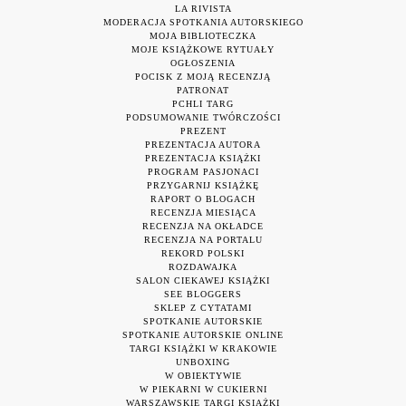
LA RIVISTA
MODERACJA SPOTKANIA AUTORSKIEGO
MOJA BIBLIOTECZKA
MOJE KSIĄŻKOWE RYTUAŁY
OGŁOSZENIA
POCISK Z MOJĄ RECENZJĄ
PATRONAT
PCHLI TARG
PODSUMOWANIE TWÓRCZOŚCI
PREZENT
PREZENTACJA AUTORA
PREZENTACJA KSIĄŻKI
PROGRAM PASJONACI
PRZYGARNIJ KSIĄŻKĘ
RAPORT O BLOGACH
RECENZJA MIESIĄCA
RECENZJA NA OKŁADCE
RECENZJA NA PORTALU
REKORD POLSKI
ROZDAWAJKA
SALON CIEKAWEJ KSIĄŻKI
SEE BLOGGERS
SKLEP Z CYTATAMI
SPOTKANIE AUTORSKIE
SPOTKANIE AUTORSKIE ONLINE
TARGI KSIĄŻKI W KRAKOWIE
UNBOXING
W OBIEKTYWIE
W PIEKARNI W CUKIERNI
WARSZAWSKIE TARGI KSIĄŻKI