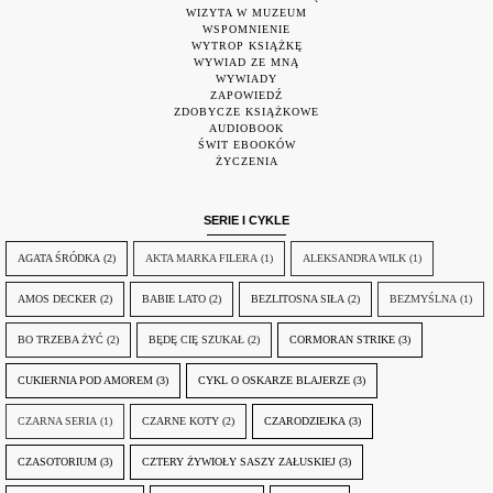
WIZYTA W MUZEUM
WSPOMNIENIE
WYTROP KSIĄŻKĘ
WYWIAD ZE MNĄ
WYWIADY
ZAPOWIEDŹ
ZDOBYCZE KSIĄŻKOWE
AUDIOBOOK
ŚWIT EBOOKÓW
ŻYCZENIA
SERIE I CYKLE
AGATA ŚRÓDKA
(2)
AKTA MARKA FILERA
(1)
ALEKSANDRA WILK
(1)
AMOS DECKER
(2)
BABIE LATO
(2)
BEZLITOSNA SIŁA
(2)
BEZMYŚLNA
(1)
BO TRZEBA ŻYĆ
(2)
BĘDĘ CIĘ SZUKAŁ
(2)
CORMORAN STRIKE
(3)
CUKIERNIA POD AMOREM
(3)
CYKL O OSKARZE BLAJERZE
(3)
CZARNA SERIA
(1)
CZARNE KOTY
(2)
CZARODZIEJKA
(3)
CZASOTORIUM
(3)
CZTERY ŻYWIOŁY SASZY ZAŁUSKIEJ
(3)