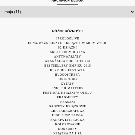
ARCHIWUM BLOGA
RÓŻNE RÓŻNOŚCI
#PROLOGLIVE
10 NAJWAŻNIEJSZYCH KSIĄŻEK W MOIM ŻYCIU
52 KSIĄŻKI
AKCJA PROMOCYJNA
ANTYKWARIATY
ARANŻACJA BIBLIOTECZKI
BESTSELLERY EMPIKU 2015
BIG BOOK FESTIWAL
BLOGOSTREFA
BOOK TOUR
CYTATY
ENGLISH MATTERS
FESTIWAL KSIĄŻKI W OPOLU
FRAGMENTY
FRASZKI
GADŻETY KSIĄŻKOWE
GRA PARAGRAFOWA
JUBILEUSZ BLOGA
KANAPA LITERACKA
KOLOROWANIE
KONKURSY
KSIĄŻKA ZA 1 ZŁ