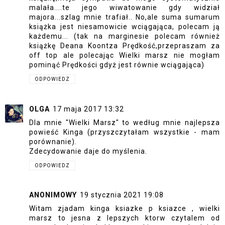
malała....te jego wiwatowanie gdy widział
majora...szlag mnie trafiał.. No,ale suma sumarum
książka jest niesamowicie wciągająca, polecam ją
każdemu... (tak na marginesie polecam również
książkę Deana Koontza Prędkość,przepraszam za
off top ale polecając Wielki marsz nie mogłam
pominąć Prędkości gdyż jest równie wciągająca)
ODPOWIEDZ
OLGA
17 maja 2017 13:32
Dla mnie "Wielki Marsz" to według mnie najlepsza
powieść Kinga (przyszczytałam wszystkie - mam
porównanie).
Zdecydowanie daje do myślenia.
ODPOWIEDZ
ANONIMOWY
19 stycznia 2021 19:08
Witam zjadam kinga ksiazke p ksiazce , wielki
marsz to jesna z lepszych ktorw czytalem od