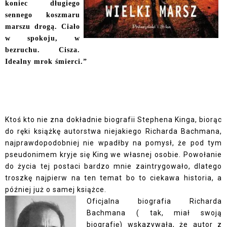
koniec długiego
sennego koszmaru
marszu drogą. Ciało
w spokoju, w
bezruchu. Cisza.
Idealny mrok śmierci.”
Ktoś kto nie zna dokładnie biografii Stephena Kinga, biorąc
do ręki książkę autorstwa niejakiego Richarda Bachmana,
najprawdopodobniej nie wpadłby na pomysł, że pod tym
pseudonimem kryje się King we własnej osobie. Powołanie
do życia tej postaci bardzo mnie zaintrygowało, dlatego
troszkę najpierw na ten temat bo to ciekawa historia, a
później już o samej książce.
Oficjalna biografia Richarda
Bachmana ( tak, miał swoją
biografię) wskazywała, że autor z