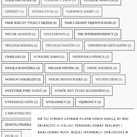
STRACONE DUSZE
(4)
STRAŻNICY SNÓW
(1)
STULECIE WINNYCH
(3)
SZPIEDZY
(1)
SZTUKA ŻYCIA
(1)
TAJEMNICE ASKIRU
(1)
TAKIE RZECZY TYLKO Z MĘŻEM
(4)
TAMI Z KRAINY PIĘKNYCH KONI
(3)
TAYLOR JACKSON
(2)
TESSA BROWN
(1)
THE INTERDEPENDENCY
(3)
TRYLOGIA RÓŻANA
(2)
TRYLOGIA ŚWIATÓW
(1)
UNIWERSUM SZEŚCIANÓW
(2)
UWIKŁANA
(3)
W DOLINIE NARWI
(2)
WENDYJSKA WINNICA
(2)
WESOŁA ROZWÓDKA
(3)
WILLIAM WISTING
(9)
WINNE WZGÓRZE
(2)
WOJNA W JANGBLIZJI
(3)
WOLNE MIASTO RADES
(2)
WSCHÓD ZIEMI
(1)
WSZYSTKIE PORY UCZUĆ
(4)
WYBÓR JEST TYLKO ZŁUDZENIEM
(2)
WYPRZEDAŻ SNÓW
(2)
WYSŁANNICY
(3)
WĘDROWCY
(3)
Z BIBLIOTEKI DUCHA GÓR
(1)
ZANIM NADEJDZIE JUTRO
(3)
ZAPOMNIANY
(2)
NA TEJ STRONIE UŻYWAM PLIKÓW COOKIE GOOGLE, BY MÓC
ZEMSTA I PRZEBACZENIE
(6)
ŚLADY ZBRODNI
(3)
ŻYCIA W ŻYCIU
(3)
ŚWIADCZYĆ CI USŁUGI, PERSONALIZOWAĆ REKLAMY I
ANALIZOWAĆ RUCH. WIĘCEJ INFORMACJI ZNAJDZIESZ W
ŻYCIE
(1)