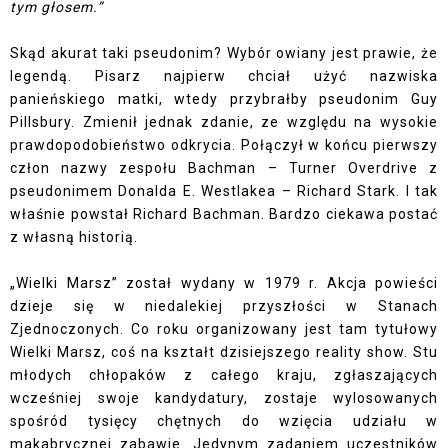
tym głosem.”
Skąd akurat taki pseudonim? Wybór owiany jest prawie, że
legendą. Pisarz najpierw chciał użyć nazwiska
panieńskiego matki, wtedy przybrałby pseudonim Guy
Pillsbury. Zmienił jednak zdanie, ze względu na wysokie
prawdopodobieństwo odkrycia. Połączył w końcu pierwszy
człon nazwy zespołu Bachman – Turner Overdrive z
pseudonimem Donalda E. Westlakea – Richard Stark. I tak
właśnie powstał Richard Bachman. Bardzo ciekawa postać
z własną historią.
„Wielki Marsz” został wydany w 1979 r. Akcja powieści
dzieje się w niedalekiej przyszłości w Stanach
Zjednoczonych. Co roku organizowany jest tam tytułowy
Wielki Marsz, coś na kształt dzisiejszego reality show. Stu
młodych chłopaków z całego kraju, zgłaszających
wcześniej swoje kandydatury, zostaje wylosowanych
spośród tysięcy chętnych do wzięcia udziału w
makabrycznej zabawie. Jedynym zadaniem uczestników