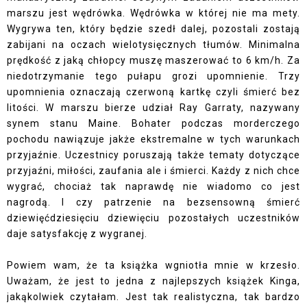
marszu jest wędrówka. Wędrówka w której nie ma mety.
Wygrywa ten, który będzie szedł dalej, pozostali zostają
zabijani na oczach wielotysięcznych tłumów. Minimalna
prędkość z jaką chłopcy muszę maszerować to 6 km/h. Za
niedotrzymanie tego pułapu grozi upomnienie. Trzy
upomnienia oznaczają czerwoną kartkę czyli śmierć bez
litości. W marszu bierze udział Ray Garraty, nazywany
synem stanu Maine. Bohater podczas morderczego
pochodu nawiązuje jakże ekstremalne w tych warunkach
przyjaźnie. Uczestnicy poruszają także tematy dotyczące
przyjaźni, miłości, zaufania ale i śmierci. Każdy z nich chce
wygrać, chociaż tak naprawdę nie wiadomo co jest
nagrodą. I czy patrzenie na bezsensowną śmierć
dziewięćdziesięciu dziewięciu pozostałych uczestników
daje satysfakcję z wygranej.
Powiem wam, że ta książka wgniotła mnie w krzesło.
Uważam, że jest to jedna z najlepszych książek Kinga,
jakąkolwiek czytałam. Jest tak realistyczna, tak bardzo