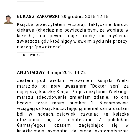
ŁUKASZ SAKOWSKI
20 grudnia 2015 12:15
Książkę przeczytałem wczoraj, faktycznie bardzo
ciekawa (chociaż nie powiedziałbym, że wgniata w
krzesło), na pewno daje trochę do myślenia,
zwłaszcza gdy ktoś nigdy w swoim życiu nie przeżył
niczego 'poważnego'.
ODPOWIEDZ
ANONIMOWY
4 maja 2016 14:22
Jestem pod wielkim wrażeniem ksiązki Wielki
marsz,do tej pory uważałam "Doktor sen" za
najlepszą ksiażkę Kinga. Po przeczytaniu Wielkiego
marszu zdecydowanie zmieniam zdanie,i to ona
będzie teraz moim number 1. Niesamowicie
wciągająca książka,czytając ją niemal sama czułam
ból w nogach...człowiek czytając tę książkę
utożsamia się z bohaterami. Z polubiłam
Garraty'ego,z czasem zagłębiając się w
książkę,moja sympatia do niego systematycznie