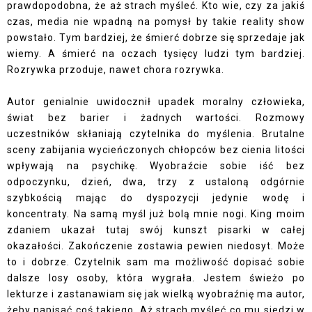
prawdopodobna, że aż strach myśleć. Kto wie, czy za jakiś
czas, media nie wpadną na pomysł by takie reality show
powstało. Tym bardziej, że śmierć dobrze się sprzedaje jak
wiemy. A śmierć na oczach tysięcy ludzi tym bardziej.
Rozrywka przoduje, nawet chora rozrywka.
Autor genialnie uwidocznił upadek moralny człowieka,
świat bez barier i żadnych wartości. Rozmowy
uczestników skłaniają czytelnika do myślenia. Brutalne
sceny zabijania wycieńczonych chłopców bez cienia litości
wpływają na psychikę. Wyobraźcie sobie iść bez
odpoczynku, dzień, dwa, trzy z ustaloną odgórnie
szybkością mając do dyspozycji jedynie wodę i
koncentraty. Na samą myśl już bolą mnie nogi. King moim
zdaniem ukazał tutaj swój kunszt pisarki w całej
okazałości. Zakończenie zostawia pewien niedosyt. Może
to i dobrze. Czytelnik sam ma możliwość dopisać sobie
dalsze losy osoby, która wygrała. Jestem świeżo po
lekturze i zastanawiam się jak wielką wyobraźnię ma autor,
żeby napisać coś takiego. Aż strach myśleć co mu siedzi w