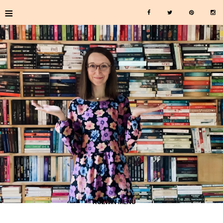
≡
≡ ROZWIŃ MENU