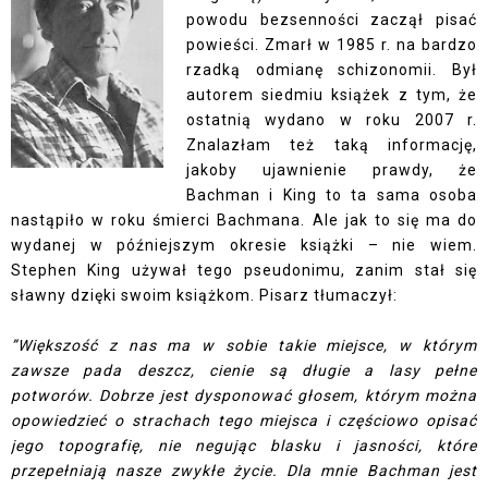
powodu bezsenności zaczął pisać
powieści. Zmarł w 1985 r. na bardzo
rzadką odmianę schizonomii. Był
autorem siedmiu książek z tym, że
ostatnią wydano w roku 2007 r.
Znalazłam też taką informację,
jakoby ujawnienie prawdy, że
Bachman i King to ta sama osoba
nastąpiło w roku śmierci Bachmana. Ale jak to się ma do
wydanej w późniejszym okresie książki – nie wiem.
Stephen King używał tego pseudonimu, zanim stał się
sławny dzięki swoim książkom. Pisarz tłumaczył:
”Większość z nas ma w sobie takie miejsce, w którym
zawsze pada deszcz, cienie są długie a lasy pełne
potworów. Dobrze jest dysponować głosem, którym można
opowiedzieć o strachach tego miejsca i częściowo opisać
jego topografię, nie negując blasku i jasności, które
przepełniają nasze zwykłe życie. Dla mnie Bachman jest