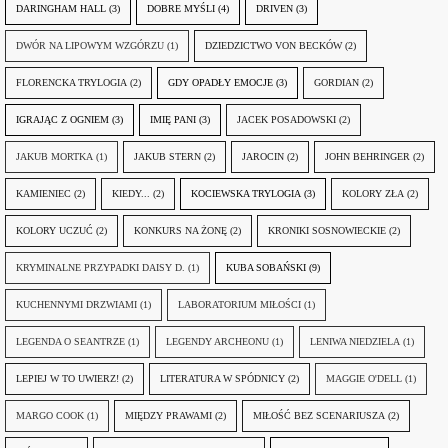
DARINGHAM HALL
(3)
DOBRE MYŚLI
(4)
DRIVEN
(3)
DWÓR NA LIPOWYM WZGÓRZU
(1)
DZIEDZICTWO VON BECKÓW
(2)
FLORENCKA TRYLOGIA
(2)
GDY OPADŁY EMOCJE
(3)
GORDIAN
(2)
IGRAJĄC Z OGNIEM
(3)
IMIĘ PANI
(3)
JACEK POSADOWSKI
(2)
JAKUB MORTKA
(1)
JAKUB STERN
(2)
JAROCIN
(2)
JOHN BEHRINGER
(2)
KAMIENIEC
(2)
KIEDY...
(2)
KOCIEWSKA TRYLOGIA
(3)
KOLORY ZŁA
(2)
KOLORY UCZUĆ
(2)
KONKURS NA ŻONĘ
(2)
KRONIKI SOSNOWIECKIE
(2)
KRYMINALNE PRZYPADKI DAISY D.
(1)
KUBA SOBAŃSKI
(9)
KUCHENNYMI DRZWIAMI
(1)
LABORATORIUM MIŁOŚCI
(1)
LEGENDA O SEANTRZE
(1)
LEGENDY ARCHEONU
(1)
LENIWA NIEDZIELA
(1)
LEPIEJ W TO UWIERZ!
(2)
LITERATURA W SPÓDNICY
(2)
MAGGIE O'DELL
(1)
MARGO COOK
(1)
MIĘDZY PRAWAMI
(2)
MIŁOŚĆ BEZ SCENARIUSZA
(2)