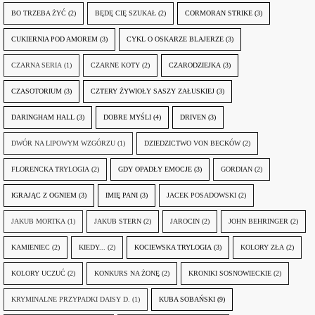
BO TRZEBA ŻYĆ
(2)
BĘDĘ CIĘ SZUKAŁ
(2)
CORMORAN STRIKE
(3)
CUKIERNIA POD AMOREM
(3)
CYKL O OSKARZE BLAJERZE
(3)
CZARNA SERIA
(1)
CZARNE KOTY
(2)
CZARODZIEJKA
(3)
CZASOTORIUM
(3)
CZTERY ŻYWIOŁY SASZY ZAŁUSKIEJ
(3)
DARINGHAM HALL
(3)
DOBRE MYŚLI
(4)
DRIVEN
(3)
DWÓR NA LIPOWYM WZGÓRZU
(1)
DZIEDZICTWO VON BECKÓW
(2)
FLORENCKA TRYLOGIA
(2)
GDY OPADŁY EMOCJE
(3)
GORDIAN
(2)
IGRAJĄC Z OGNIEM
(3)
IMIĘ PANI
(3)
JACEK POSADOWSKI
(2)
JAKUB MORTKA
(1)
JAKUB STERN
(2)
JAROCIN
(2)
JOHN BEHRINGER
(2)
KAMIENIEC
(2)
KIEDY...
(2)
KOCIEWSKA TRYLOGIA
(3)
KOLORY ZŁA
(2)
KOLORY UCZUĆ
(2)
KONKURS NA ŻONĘ
(2)
KRONIKI SOSNOWIECKIE
(2)
KRYMINALNE PRZYPADKI DAISY D.
(1)
KUBA SOBAŃSKI
(9)