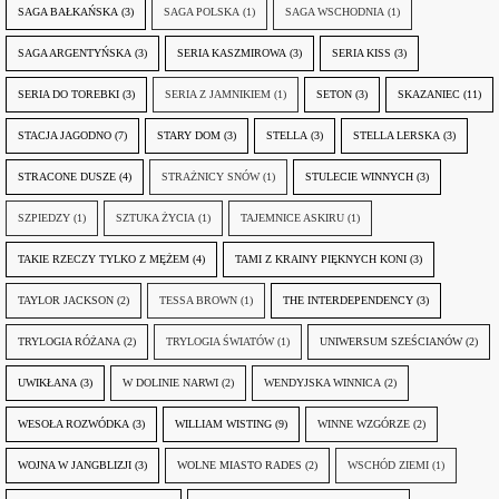
SAGA BAŁKAŃSKA
(3)
SAGA POLSKA
(1)
SAGA WSCHODNIA
(1)
SAGA ARGENTYŃSKA
(3)
SERIA KASZMIROWA
(3)
SERIA KISS
(3)
SERIA DO TOREBKI
(3)
SERIA Z JAMNIKIEM
(1)
SETON
(3)
SKAZANIEC
(11)
STACJA JAGODNO
(7)
STARY DOM
(3)
STELLA
(3)
STELLA LERSKA
(3)
STRACONE DUSZE
(4)
STRAŻNICY SNÓW
(1)
STULECIE WINNYCH
(3)
SZPIEDZY
(1)
SZTUKA ŻYCIA
(1)
TAJEMNICE ASKIRU
(1)
TAKIE RZECZY TYLKO Z MĘŻEM
(4)
TAMI Z KRAINY PIĘKNYCH KONI
(3)
TAYLOR JACKSON
(2)
TESSA BROWN
(1)
THE INTERDEPENDENCY
(3)
TRYLOGIA RÓŻANA
(2)
TRYLOGIA ŚWIATÓW
(1)
UNIWERSUM SZEŚCIANÓW
(2)
UWIKŁANA
(3)
W DOLINIE NARWI
(2)
WENDYJSKA WINNICA
(2)
WESOŁA ROZWÓDKA
(3)
WILLIAM WISTING
(9)
WINNE WZGÓRZE
(2)
WOJNA W JANGBLIZJI
(3)
WOLNE MIASTO RADES
(2)
WSCHÓD ZIEMI
(1)