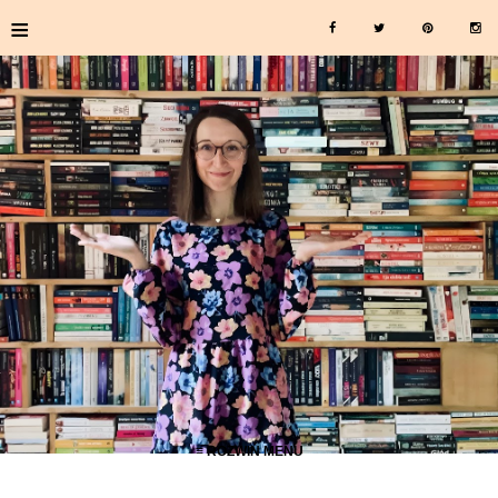
≡
≡ ROZWIŃ MENU