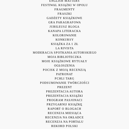
ENGLISH MATTERS
FESTIWAL KSIĄŻKI W OPOLU
FRAGMENTY
FRASZKI
GADŻETY KSIĄŻKOWE
GRA PARAGRAFOWA
JUBILEUSZ BLOGA
KANAPA LITERACKA
KOLOROWANIE
KONKURSY
KSIĄŻKA ZA 1 ZŁ
LA RIVISTA
MODERACJA SPOTKANIA AUTORSKIEGO
MOJA BIBLIOTECZKA
MOJE KSIĄŻKOWE RYTUAŁY
OGŁOSZENIA
POCISK Z MOJĄ RECENZJĄ
PATRONAT
PCHLI TARG
PODSUMOWANIE TWÓRCZOŚCI
PREZENT
PREZENTACJA AUTORA
PREZENTACJA KSIĄŻKI
PROGRAM PASJONACI
PRZYGARNIJ KSIĄŻKĘ
RAPORT O BLOGACH
RECENZJA MIESIĄCA
RECENZJA NA OKŁADCE
RECENZJA NA PORTALU
REKORD POLSKI