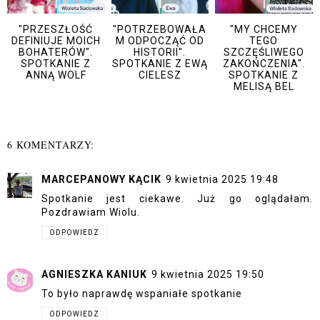
"PRZESZŁOŚĆ
"POTRZEBOWAŁA
"MY CHCEMY
DEFINIUJE MOICH
M ODPOCZĄĆ OD
TEGO
BOHATERÓW".
HISTORII".
SZCZĘŚLIWEGO
SPOTKANIE Z
SPOTKANIE Z EWĄ
ZAKOŃCZENIA".
ANNĄ WOLF
CIELESZ
SPOTKANIE Z
MELISĄ BEL
6 KOMENTARZY:
MARCEPANOWY KĄCIK
9 kwietnia 2025 19:48
Spotkanie jest ciekawe. Już go oglądałam.
Pozdrawiam Wiolu.
ODPOWIEDZ
AGNIESZKA KANIUK
9 kwietnia 2025 19:50
To było naprawdę wspaniałe spotkanie
ODPOWIEDZ