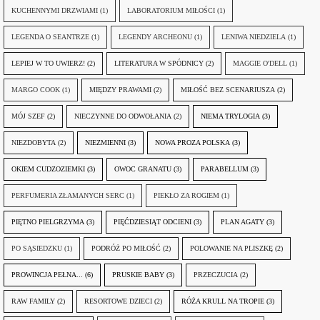
KUCHENNYMI DRZWIAMI
(1)
LABORATORIUM MIŁOŚCI
(1)
LEGENDA O SEANTRZE
(1)
LEGENDY ARCHEONU
(1)
LENIWA NIEDZIELA
(1)
LEPIEJ W TO UWIERZ!
(2)
LITERATURA W SPÓDNICY
(2)
MAGGIE O'DELL
(1)
MARGO COOK
(1)
MIĘDZY PRAWAMI
(2)
MIŁOŚĆ BEZ SCENARIUSZA
(2)
MÓJ SZEF
(2)
NIECZYNNE DO ODWOŁANIA
(2)
NIEMA TRYLOGIA
(3)
NIEZDOBYTA
(2)
NIEZMIENNI
(3)
NOWA PROZA POLSKA
(3)
OKIEM CUDZOZIEMKI
(3)
OWOC GRANATU
(3)
PARABELLUM
(3)
PERFUMERIA ZŁAMANYCH SERC
(1)
PIEKŁO ZA ROGIEM
(1)
PIĘTNO PIELGRZYMA
(3)
PIĘĆDZIESIĄT ODCIENI
(3)
PLAN AGATY
(3)
PO SĄSIEDZKU
(1)
PODRÓŻ PO MIŁOŚĆ
(2)
POLOWANIE NA PLISZKĘ
(2)
PROWINCJA PEŁNA...
(6)
PRUSKIE BABY
(3)
PRZECZUCIA
(2)
RAW FAMILY
(2)
RESORTOWE DZIECI
(2)
RÓŻA KRULL NA TROPIE
(3)