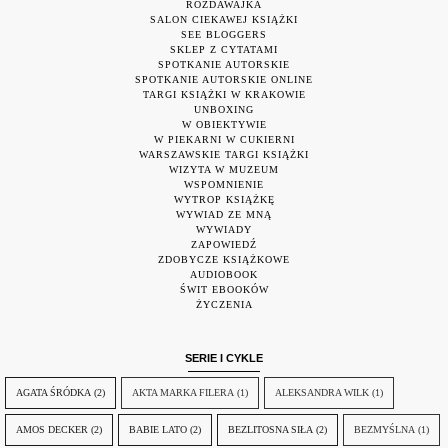
ROZDAWAJKA
SALON CIEKAWEJ KSIĄŻKI
SEE BLOGGERS
SKLEP Z CYTATAMI
SPOTKANIE AUTORSKIE
SPOTKANIE AUTORSKIE ONLINE
TARGI KSIĄŻKI W KRAKOWIE
UNBOXING
W OBIEKTYWIE
W PIEKARNI W CUKIERNI
WARSZAWSKIE TARGI KSIĄŻKI
WIZYTA W MUZEUM
WSPOMNIENIE
WYTROP KSIĄŻKĘ
WYWIAD ZE MNĄ
WYWIADY
ZAPOWIEDŹ
ZDOBYCZE KSIĄŻKOWE
AUDIOBOOK
ŚWIT EBOOKÓW
ŻYCZENIA
SERIE I CYKLE
AGATA ŚRÓDKA
(2)
AKTA MARKA FILERA
(1)
ALEKSANDRA WILK
(1)
AMOS DECKER
(2)
BABIE LATO
(2)
BEZLITOSNA SIŁA
(2)
BEZMYŚLNA
(1)