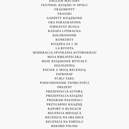
ENGLISH MATTERS
FESTIWAL KSIĄŻKI W OPOLU
FRAGMENTY
FRASZKI
GADŻETY KSIĄŻKOWE
GRA PARAGRAFOWA
JUBILEUSZ BLOGA
KANAPA LITERACKA
KOLOROWANIE
KONKURSY
KSIĄŻKA ZA 1 ZŁ
LA RIVISTA
MODERACJA SPOTKANIA AUTORSKIEGO
MOJA BIBLIOTECZKA
MOJE KSIĄŻKOWE RYTUAŁY
OGŁOSZENIA
POCISK Z MOJĄ RECENZJĄ
PATRONAT
PCHLI TARG
PODSUMOWANIE TWÓRCZOŚCI
PREZENT
PREZENTACJA AUTORA
PREZENTACJA KSIĄŻKI
PROGRAM PASJONACI
PRZYGARNIJ KSIĄŻKĘ
RAPORT O BLOGACH
RECENZJA MIESIĄCA
RECENZJA NA OKŁADCE
RECENZJA NA PORTALU
REKORD POLSKI