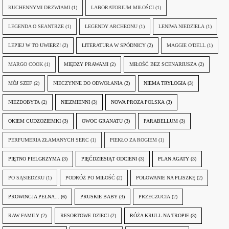
KUCHENNYMI DRZWIAMI
(1)
LABORATORIUM MIŁOŚCI
(1)
LEGENDA O SEANTRZE
(1)
LEGENDY ARCHEONU
(1)
LENIWA NIEDZIELA
(1)
LEPIEJ W TO UWIERZ!
(2)
LITERATURA W SPÓDNICY
(2)
MAGGIE O'DELL
(1)
MARGO COOK
(1)
MIĘDZY PRAWAMI
(2)
MIŁOŚĆ BEZ SCENARIUSZA
(2)
MÓJ SZEF
(2)
NIECZYNNE DO ODWOŁANIA
(2)
NIEMA TRYLOGIA
(3)
NIEZDOBYTA
(2)
NIEZMIENNI
(3)
NOWA PROZA POLSKA
(3)
OKIEM CUDZOZIEMKI
(3)
OWOC GRANATU
(3)
PARABELLUM
(3)
PERFUMERIA ZŁAMANYCH SERC
(1)
PIEKŁO ZA ROGIEM
(1)
PIĘTNO PIELGRZYMA
(3)
PIĘĆDZIESIĄT ODCIENI
(3)
PLAN AGATY
(3)
PO SĄSIEDZKU
(1)
PODRÓŻ PO MIŁOŚĆ
(2)
POLOWANIE NA PLISZKĘ
(2)
PROWINCJA PEŁNA...
(6)
PRUSKIE BABY
(3)
PRZECZUCIA
(2)
RAW FAMILY
(2)
RESORTOWE DZIECI
(2)
RÓŻA KRULL NA TROPIE
(3)