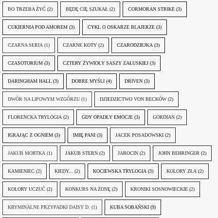
BO TRZEBA ŻYĆ
(2)
BĘDĘ CIĘ SZUKAŁ
(2)
CORMORAN STRIKE
(3)
CUKIERNIA POD AMOREM
(3)
CYKL O OSKARZE BLAJERZE
(3)
CZARNA SERIA
(1)
CZARNE KOTY
(2)
CZARODZIEJKA
(3)
CZASOTORIUM
(3)
CZTERY ŻYWIOŁY SASZY ZAŁUSKIEJ
(3)
DARINGHAM HALL
(3)
DOBRE MYŚLI
(4)
DRIVEN
(3)
DWÓR NA LIPOWYM WZGÓRZU
(1)
DZIEDZICTWO VON BECKÓW
(2)
FLORENCKA TRYLOGIA
(2)
GDY OPADŁY EMOCJE
(3)
GORDIAN
(2)
IGRAJĄC Z OGNIEM
(3)
IMIĘ PANI
(3)
JACEK POSADOWSKI
(2)
JAKUB MORTKA
(1)
JAKUB STERN
(2)
JAROCIN
(2)
JOHN BEHRINGER
(2)
KAMIENIEC
(2)
KIEDY...
(2)
KOCIEWSKA TRYLOGIA
(3)
KOLORY ZŁA
(2)
KOLORY UCZUĆ
(2)
KONKURS NA ŻONĘ
(2)
KRONIKI SOSNOWIECKIE
(2)
KRYMINALNE PRZYPADKI DAISY D.
(1)
KUBA SOBAŃSKI
(9)