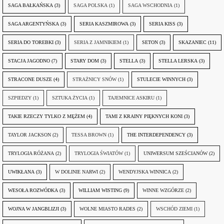
SAGA BAŁKAŃSKA
(3)
SAGA POLSKA
(1)
SAGA WSCHODNIA
(1)
SAGA ARGENTYŃSKA
(3)
SERIA KASZMIROWA
(3)
SERIA KISS
(3)
SERIA DO TOREBKI
(3)
SERIA Z JAMNIKIEM
(1)
SETON
(3)
SKAZANIEC
(11)
STACJA JAGODNO
(7)
STARY DOM
(3)
STELLA
(3)
STELLA LERSKA
(3)
STRACONE DUSZE
(4)
STRAŻNICY SNÓW
(1)
STULECIE WINNYCH
(3)
SZPIEDZY
(1)
SZTUKA ŻYCIA
(1)
TAJEMNICE ASKIRU
(1)
TAKIE RZECZY TYLKO Z MĘŻEM
(4)
TAMI Z KRAINY PIĘKNYCH KONI
(3)
TAYLOR JACKSON
(2)
TESSA BROWN
(1)
THE INTERDEPENDENCY
(3)
TRYLOGIA RÓŻANA
(2)
TRYLOGIA ŚWIATÓW
(1)
UNIWERSUM SZEŚCIANÓW
(2)
UWIKŁANA
(3)
W DOLINIE NARWI
(2)
WENDYJSKA WINNICA
(2)
WESOŁA ROZWÓDKA
(3)
WILLIAM WISTING
(9)
WINNE WZGÓRZE
(2)
WOJNA W JANGBLIZJI
(3)
WOLNE MIASTO RADES
(2)
WSCHÓD ZIEMI
(1)