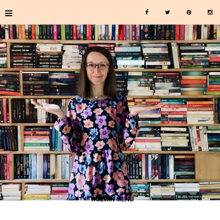
≡
≡ ROZWIŃ MENU