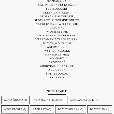
ROZDAWAJKA
SALON CIEKAWEJ KSIĄŻKI
SEE BLOGGERS
SKLEP Z CYTATAMI
SPOTKANIE AUTORSKIE
SPOTKANIE AUTORSKIE ONLINE
TARGI KSIĄŻKI W KRAKOWIE
UNBOXING
W OBIEKTYWIE
W PIEKARNI W CUKIERNI
WARSZAWSKIE TARGI KSIĄŻKI
WIZYTA W MUZEUM
WSPOMNIENIE
WYTROP KSIĄŻKĘ
WYWIAD ZE MNĄ
WYWIADY
ZAPOWIEDŹ
ZDOBYCZE KSIĄŻKOWE
AUDIOBOOK
ŚWIT EBOOKÓW
ŻYCZENIA
SERIE I CYKLE
AGATA ŚRÓDKA
(2)
AKTA MARKA FILERA
(1)
ALEKSANDRA WILK
(1)
AMOS DECKER
(2)
BABIE LATO
(2)
BEZLITOSNA SIŁA
(2)
BEZMYŚLNA
(1)