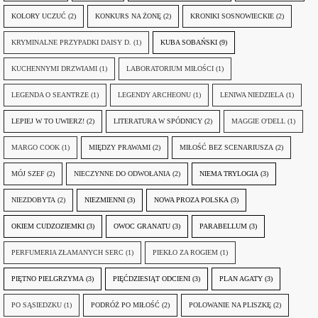
KOLORY UCZUĆ
(2)
KONKURS NA ŻONĘ
(2)
KRONIKI SOSNOWIECKIE
(2)
KRYMINALNE PRZYPADKI DAISY D.
(1)
KUBA SOBAŃSKI
(9)
KUCHENNYMI DRZWIAMI
(1)
LABORATORIUM MIŁOŚCI
(1)
LEGENDA O SEANTRZE
(1)
LEGENDY ARCHEONU
(1)
LENIWA NIEDZIELA
(1)
LEPIEJ W TO UWIERZ!
(2)
LITERATURA W SPÓDNICY
(2)
MAGGIE O'DELL
(1)
MARGO COOK
(1)
MIĘDZY PRAWAMI
(2)
MIŁOŚĆ BEZ SCENARIUSZA
(2)
MÓJ SZEF
(2)
NIECZYNNE DO ODWOŁANIA
(2)
NIEMA TRYLOGIA
(3)
NIEZDOBYTA
(2)
NIEZMIENNI
(3)
NOWA PROZA POLSKA
(3)
OKIEM CUDZOZIEMKI
(3)
OWOC GRANATU
(3)
PARABELLUM
(3)
PERFUMERIA ZŁAMANYCH SERC
(1)
PIEKŁO ZA ROGIEM
(1)
PIĘTNO PIELGRZYMA
(3)
PIĘĆDZIESIĄT ODCIENI
(3)
PLAN AGATY
(3)
PO SĄSIEDZKU
(1)
PODRÓŻ PO MIŁOŚĆ
(2)
POLOWANIE NA PLISZKĘ
(2)