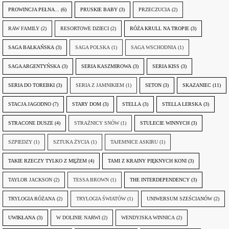
PROWINCJA PEŁNA...
(6)
PRUSKIE BABY
(3)
PRZECZUCIA
(2)
RAW FAMILY
(2)
RESORTOWE DZIECI
(2)
RÓŻA KRULL NA TROPIE
(3)
SAGA BAŁKAŃSKA
(3)
SAGA POLSKA
(1)
SAGA WSCHODNIA
(1)
SAGA ARGENTYŃSKA
(3)
SERIA KASZMIROWA
(3)
SERIA KISS
(3)
SERIA DO TOREBKI
(3)
SERIA Z JAMNIKIEM
(1)
SETON
(3)
SKAZANIEC
(11)
STACJA JAGODNO
(7)
STARY DOM
(3)
STELLA
(3)
STELLA LERSKA
(3)
STRACONE DUSZE
(4)
STRAŻNICY SNÓW
(1)
STULECIE WINNYCH
(3)
SZPIEDZY
(1)
SZTUKA ŻYCIA
(1)
TAJEMNICE ASKIRU
(1)
TAKIE RZECZY TYLKO Z MĘŻEM
(4)
TAMI Z KRAINY PIĘKNYCH KONI
(3)
TAYLOR JACKSON
(2)
TESSA BROWN
(1)
THE INTERDEPENDENCY
(3)
TRYLOGIA RÓŻANA
(2)
TRYLOGIA ŚWIATÓW
(1)
UNIWERSUM SZEŚCIANÓW
(2)
UWIKŁANA
(3)
W DOLINIE NARWI
(2)
WENDYJSKA WINNICA
(2)