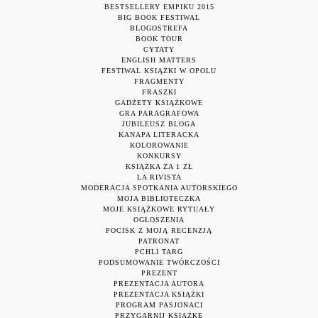
BESTSELLERY EMPIKU 2015
BIG BOOK FESTIWAL
BLOGOSTREFA
BOOK TOUR
CYTATY
ENGLISH MATTERS
FESTIWAL KSIĄŻKI W OPOLU
FRAGMENTY
FRASZKI
GADŻETY KSIĄŻKOWE
GRA PARAGRAFOWA
JUBILEUSZ BLOGA
KANAPA LITERACKA
KOLOROWANIE
KONKURSY
KSIĄŻKA ZA 1 ZŁ
LA RIVISTA
MODERACJA SPOTKANIA AUTORSKIEGO
MOJA BIBLIOTECZKA
MOJE KSIĄŻKOWE RYTUAŁY
OGŁOSZENIA
POCISK Z MOJĄ RECENZJĄ
PATRONAT
PCHLI TARG
PODSUMOWANIE TWÓRCZOŚCI
PREZENT
PREZENTACJA AUTORA
PREZENTACJA KSIĄŻKI
PROGRAM PASJONACI
PRZYGARNIJ KSIĄŻKĘ