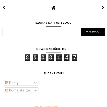
SZUKAJ NA TYM BLOGU
ODWIEDZILIŚCIE MNIE:
8
9
0
3
1
4
7
SUBSKRYBUJ
Posty
Komentarze