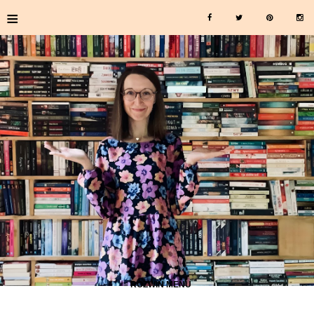
≡
≡ ROZWIŃ MENU