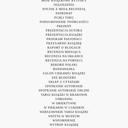
MOJE KSIĄŻKOWE RYTUAŁY
OGŁOSZENIA
POCISK Z MOJĄ RECENZJĄ
PATRONAT
PCHLI TARG
PODSUMOWANIE TWÓRCZOŚCI
PREZENT
PREZENTACJA AUTORA
PREZENTACJA KSIĄŻKI
PROGRAM PASJONACI
PRZYGARNIJ KSIĄŻKĘ
RAPORT O BLOGACH
RECENZJA MIESIĄCA
RECENZJA NA OKŁADCE
RECENZJA NA PORTALU
REKORD POLSKI
ROZDAWAJKA
SALON CIEKAWEJ KSIĄŻKI
SEE BLOGGERS
SKLEP Z CYTATAMI
SPOTKANIE AUTORSKIE
SPOTKANIE AUTORSKIE ONLINE
TARGI KSIĄŻKI W KRAKOWIE
UNBOXING
W OBIEKTYWIE
W PIEKARNI W CUKIERNI
WARSZAWSKIE TARGI KSIĄŻKI
WIZYTA W MUZEUM
WSPOMNIENIE
WYTROP KSIĄŻKĘ