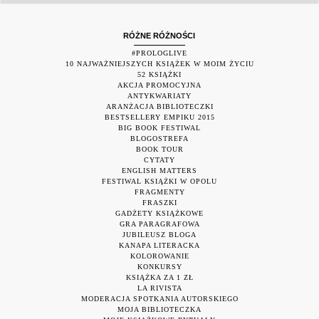
RÓŻNE RÓŻNOŚCI
#PROLOGLIVE
10 NAJWAŻNIEJSZYCH KSIĄŻEK W MOIM ŻYCIU
52 KSIĄŻKI
AKCJA PROMOCYJNA
ANTYKWARIATY
ARANŻACJA BIBLIOTECZKI
BESTSELLERY EMPIKU 2015
BIG BOOK FESTIWAL
BLOGOSTREFA
BOOK TOUR
CYTATY
ENGLISH MATTERS
FESTIWAL KSIĄŻKI W OPOLU
FRAGMENTY
FRASZKI
GADŻETY KSIĄŻKOWE
GRA PARAGRAFOWA
JUBILEUSZ BLOGA
KANAPA LITERACKA
KOLOROWANIE
KONKURSY
KSIĄŻKA ZA 1 ZŁ
LA RIVISTA
MODERACJA SPOTKANIA AUTORSKIEGO
MOJA BIBLIOTECZKA