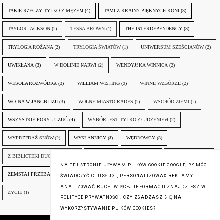
TAKIE RZECZY TYLKO Z MĘŻEM
(4)
TAMI Z KRAINY PIĘKNYCH KONI
(3)
TAYLOR JACKSON
(2)
TESSA BROWN
(1)
THE INTERDEPENDENCY
(3)
TRYLOGIA RÓŻANA
(2)
TRYLOGIA ŚWIATÓW
(1)
UNIWERSUM SZEŚCIANÓW
(2)
UWIKŁANA
(3)
W DOLINIE NARWI
(2)
WENDYJSKA WINNICA
(2)
WESOŁA ROZWÓDKA
(3)
WILLIAM WISTING
(9)
WINNE WZGÓRZE
(2)
WOJNA W JANGBLIZJI
(3)
WOLNE MIASTO RADES
(2)
WSCHÓD ZIEMI
(1)
WSZYSTKIE PORY UCZUĆ
(4)
WYBÓR JEST TYLKO ZŁUDZENIEM
(2)
WYPRZEDAŻ SNÓW
(2)
WYSŁANNICY
(3)
WĘDROWCY
(3)
Z BIBLIOTEKI DUCHA GÓR
(1)
ZANIM NADEJDZIE JUTRO
(3)
ZAPOMNIANY
(2)
NA TEJ STRONIE UŻYWAM PLIKÓW COOKIE GOOGLE, BY MÓC
ZEMSTA I PRZEBACZENIE
(6)
ŚLADY ZBRODNI
(3)
ŻYCIA W ŻYCIU
(3)
ŚWIADCZYĆ CI USŁUGI, PERSONALIZOWAĆ REKLAMY I
ANALIZOWAĆ RUCH. WIĘCEJ INFORMACJI ZNAJDZIESZ W
ŻYCIE
(1)
POLITYCE PRYWATNOŚCI. CZY ZGADZASZ SIĘ NA
WYKORZYSTYWANIE PLIKÓW COOKIES?