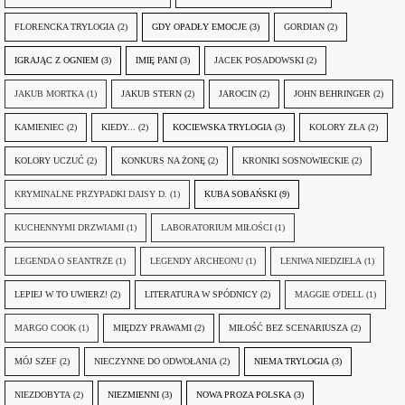
FLORENCKA TRYLOGIA
(2)
GDY OPADŁY EMOCJE
(3)
GORDIAN
(2)
IGRAJĄC Z OGNIEM
(3)
IMIĘ PANI
(3)
JACEK POSADOWSKI
(2)
JAKUB MORTKA
(1)
JAKUB STERN
(2)
JAROCIN
(2)
JOHN BEHRINGER
(2)
KAMIENIEC
(2)
KIEDY...
(2)
KOCIEWSKA TRYLOGIA
(3)
KOLORY ZŁA
(2)
KOLORY UCZUĆ
(2)
KONKURS NA ŻONĘ
(2)
KRONIKI SOSNOWIECKIE
(2)
KRYMINALNE PRZYPADKI DAISY D.
(1)
KUBA SOBAŃSKI
(9)
KUCHENNYMI DRZWIAMI
(1)
LABORATORIUM MIŁOŚCI
(1)
LEGENDA O SEANTRZE
(1)
LEGENDY ARCHEONU
(1)
LENIWA NIEDZIELA
(1)
LEPIEJ W TO UWIERZ!
(2)
LITERATURA W SPÓDNICY
(2)
MAGGIE O'DELL
(1)
MARGO COOK
(1)
MIĘDZY PRAWAMI
(2)
MIŁOŚĆ BEZ SCENARIUSZA
(2)
MÓJ SZEF
(2)
NIECZYNNE DO ODWOŁANIA
(2)
NIEMA TRYLOGIA
(3)
NIEZDOBYTA
(2)
NIEZMIENNI
(3)
NOWA PROZA POLSKA
(3)