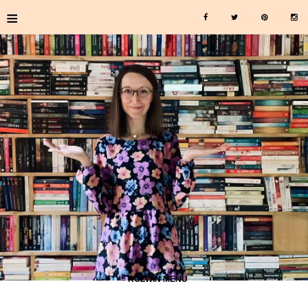
≡
≡ ROZWIŃ MENU