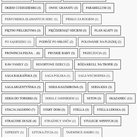
OKIEM CUDZOZIEMKI
(3)
OWOC GRANATU
(3)
PARABELLUM
(3)
PERFUMERIA ZŁAMANYCH SERC
(1)
PIEKŁO ZA ROGIEM
(1)
PIĘTNO PIELGRZYMA
(3)
PIĘĆDZIESIĄT ODCIENI
(3)
PLAN AGATY
(3)
PO SĄSIEDZKU
(1)
PODRÓŻ PO MIŁOŚĆ
(2)
POLOWANIE NA PLISZKĘ
(2)
PROWINCJA PEŁNA...
(6)
PRUSKIE BABY
(3)
PRZECZUCIA
(2)
RAW FAMILY
(2)
RESORTOWE DZIECI
(2)
RÓŻA KRULL NA TROPIE
(3)
SAGA BAŁKAŃSKA
(3)
SAGA POLSKA
(1)
SAGA WSCHODNIA
(1)
SAGA ARGENTYŃSKA
(3)
SERIA KASZMIROWA
(3)
SERIA KISS
(3)
SERIA DO TOREBKI
(3)
SERIA Z JAMNIKIEM
(1)
SETON
(3)
SKAZANIEC
(11)
STACJA JAGODNO
(7)
STARY DOM
(3)
STELLA
(3)
STELLA LERSKA
(3)
STRACONE DUSZE
(4)
STRAŻNICY SNÓW
(1)
STULECIE WINNYCH
(3)
SZPIEDZY
(1)
SZTUKA ŻYCIA
(1)
TAJEMNICE ASKIRU
(1)