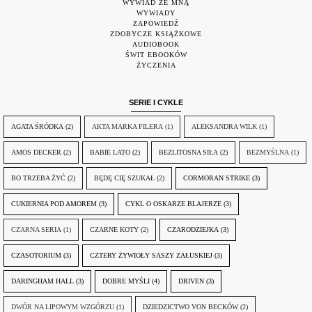
WYWIAD ZE MNĄ
WYWIADY
ZAPOWIEDŹ
ZDOBYCZE KSIĄŻKOWE
AUDIOBOOK
ŚWIT EBOOKÓW
ŻYCZENIA
SERIE I CYKLE
AGATA ŚRÓDKA
(2)
AKTA MARKA FILERA
(1)
ALEKSANDRA WILK
(1)
AMOS DECKER
(2)
BABIE LATO
(2)
BEZLITOSNA SIŁA
(2)
BEZMYŚLNA
(1)
BO TRZEBA ŻYĆ
(2)
BĘDĘ CIĘ SZUKAŁ
(2)
CORMORAN STRIKE
(3)
CUKIERNIA POD AMOREM
(3)
CYKL O OSKARZE BLAJERZE
(3)
CZARNA SERIA
(1)
CZARNE KOTY
(2)
CZARODZIEJKA
(3)
CZASOTORIUM
(3)
CZTERY ŻYWIOŁY SASZY ZAŁUSKIEJ
(3)
DARINGHAM HALL
(3)
DOBRE MYŚLI
(4)
DRIVEN
(3)
DWÓR NA LIPOWYM WZGÓRZU
(1)
DZIEDZICTWO VON BECKÓW
(2)