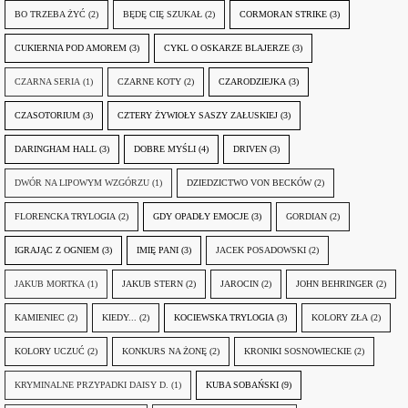
BO TRZEBA ŻYĆ
(2)
BĘDĘ CIĘ SZUKAŁ
(2)
CORMORAN STRIKE
(3)
CUKIERNIA POD AMOREM
(3)
CYKL O OSKARZE BLAJERZE
(3)
CZARNA SERIA
(1)
CZARNE KOTY
(2)
CZARODZIEJKA
(3)
CZASOTORIUM
(3)
CZTERY ŻYWIOŁY SASZY ZAŁUSKIEJ
(3)
DARINGHAM HALL
(3)
DOBRE MYŚLI
(4)
DRIVEN
(3)
DWÓR NA LIPOWYM WZGÓRZU
(1)
DZIEDZICTWO VON BECKÓW
(2)
FLORENCKA TRYLOGIA
(2)
GDY OPADŁY EMOCJE
(3)
GORDIAN
(2)
IGRAJĄC Z OGNIEM
(3)
IMIĘ PANI
(3)
JACEK POSADOWSKI
(2)
JAKUB MORTKA
(1)
JAKUB STERN
(2)
JAROCIN
(2)
JOHN BEHRINGER
(2)
KAMIENIEC
(2)
KIEDY...
(2)
KOCIEWSKA TRYLOGIA
(3)
KOLORY ZŁA
(2)
KOLORY UCZUĆ
(2)
KONKURS NA ŻONĘ
(2)
KRONIKI SOSNOWIECKIE
(2)
KRYMINALNE PRZYPADKI DAISY D.
(1)
KUBA SOBAŃSKI
(9)