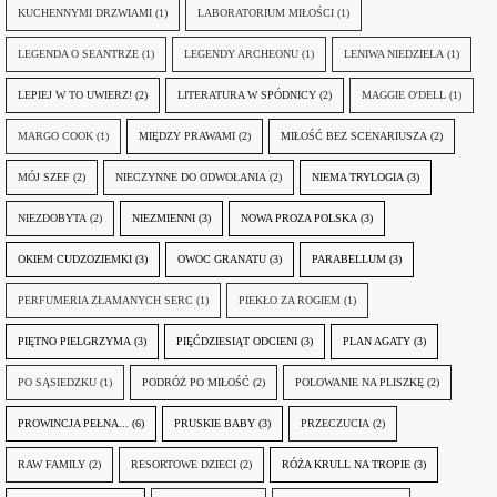
KUCHENNYMI DRZWIAMI
(1)
LABORATORIUM MIŁOŚCI
(1)
LEGENDA O SEANTRZE
(1)
LEGENDY ARCHEONU
(1)
LENIWA NIEDZIELA
(1)
LEPIEJ W TO UWIERZ!
(2)
LITERATURA W SPÓDNICY
(2)
MAGGIE O'DELL
(1)
MARGO COOK
(1)
MIĘDZY PRAWAMI
(2)
MIŁOŚĆ BEZ SCENARIUSZA
(2)
MÓJ SZEF
(2)
NIECZYNNE DO ODWOŁANIA
(2)
NIEMA TRYLOGIA
(3)
NIEZDOBYTA
(2)
NIEZMIENNI
(3)
NOWA PROZA POLSKA
(3)
OKIEM CUDZOZIEMKI
(3)
OWOC GRANATU
(3)
PARABELLUM
(3)
PERFUMERIA ZŁAMANYCH SERC
(1)
PIEKŁO ZA ROGIEM
(1)
PIĘTNO PIELGRZYMA
(3)
PIĘĆDZIESIĄT ODCIENI
(3)
PLAN AGATY
(3)
PO SĄSIEDZKU
(1)
PODRÓŻ PO MIŁOŚĆ
(2)
POLOWANIE NA PLISZKĘ
(2)
PROWINCJA PEŁNA...
(6)
PRUSKIE BABY
(3)
PRZECZUCIA
(2)
RAW FAMILY
(2)
RESORTOWE DZIECI
(2)
RÓŻA KRULL NA TROPIE
(3)