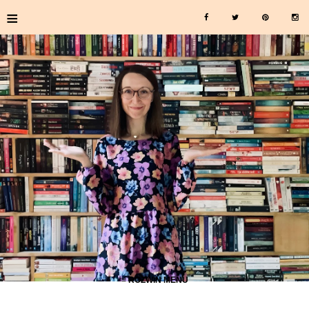
≡
≡ ROZWIŃ MENU