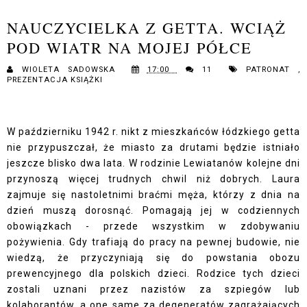
NAUCZYCIELKA Z GETTA. WCIĄŻ
POD WIATR NA MOJEJ PÓŁCE
WIOLETA SADOWSKA
17:00
11
PATRONAT
,
PREZENTACJA KSIĄŻKI
W październiku 1942 r. nikt z mieszkańców łódzkiego getta
nie przypuszczał, że miasto za drutami będzie istniało
jeszcze blisko dwa lata. W rodzinie Lewiatanów kolejne dni
przynoszą więcej trudnych chwil niż dobrych. Laura
zajmuje się nastoletnimi braćmi męża, którzy z dnia na
dzień muszą dorosnąć. Pomagają jej w codziennych
obowiązkach - przede wszystkim w zdobywaniu
pożywienia. Gdy trafiają do pracy na pewnej budowie, nie
wiedzą, że przyczyniają się do powstania obozu
prewencyjnego dla polskich dzieci. Rodzice tych dzieci
zostali uznani przez nazistów za szpiegów lub
kolaborantów, a one same za degeneratów zagrażających