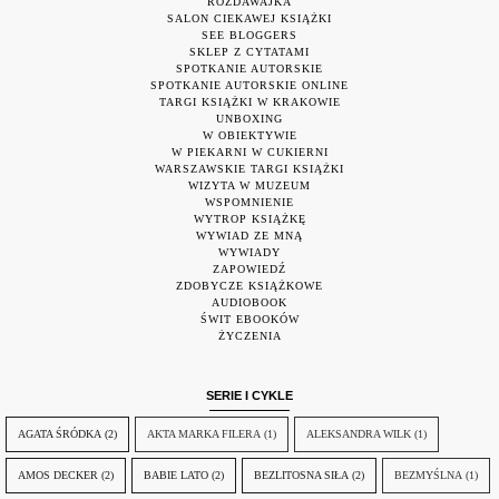
ROZDAWAJKA
SALON CIEKAWEJ KSIĄŻKI
SEE BLOGGERS
SKLEP Z CYTATAMI
SPOTKANIE AUTORSKIE
SPOTKANIE AUTORSKIE ONLINE
TARGI KSIĄŻKI W KRAKOWIE
UNBOXING
W OBIEKTYWIE
W PIEKARNI W CUKIERNI
WARSZAWSKIE TARGI KSIĄŻKI
WIZYTA W MUZEUM
WSPOMNIENIE
WYTROP KSIĄŻKĘ
WYWIAD ZE MNĄ
WYWIADY
ZAPOWIEDŹ
ZDOBYCZE KSIĄŻKOWE
AUDIOBOOK
ŚWIT EBOOKÓW
ŻYCZENIA
SERIE I CYKLE
AGATA ŚRÓDKA
(2)
AKTA MARKA FILERA
(1)
ALEKSANDRA WILK
(1)
AMOS DECKER
(2)
BABIE LATO
(2)
BEZLITOSNA SIŁA
(2)
BEZMYŚLNA
(1)