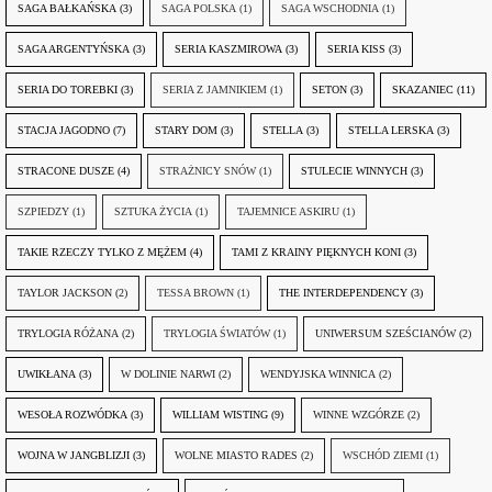
SAGA BAŁKAŃSKA
(3)
SAGA POLSKA
(1)
SAGA WSCHODNIA
(1)
SAGA ARGENTYŃSKA
(3)
SERIA KASZMIROWA
(3)
SERIA KISS
(3)
SERIA DO TOREBKI
(3)
SERIA Z JAMNIKIEM
(1)
SETON
(3)
SKAZANIEC
(11)
STACJA JAGODNO
(7)
STARY DOM
(3)
STELLA
(3)
STELLA LERSKA
(3)
STRACONE DUSZE
(4)
STRAŻNICY SNÓW
(1)
STULECIE WINNYCH
(3)
SZPIEDZY
(1)
SZTUKA ŻYCIA
(1)
TAJEMNICE ASKIRU
(1)
TAKIE RZECZY TYLKO Z MĘŻEM
(4)
TAMI Z KRAINY PIĘKNYCH KONI
(3)
TAYLOR JACKSON
(2)
TESSA BROWN
(1)
THE INTERDEPENDENCY
(3)
TRYLOGIA RÓŻANA
(2)
TRYLOGIA ŚWIATÓW
(1)
UNIWERSUM SZEŚCIANÓW
(2)
UWIKŁANA
(3)
W DOLINIE NARWI
(2)
WENDYJSKA WINNICA
(2)
WESOŁA ROZWÓDKA
(3)
WILLIAM WISTING
(9)
WINNE WZGÓRZE
(2)
WOJNA W JANGBLIZJI
(3)
WOLNE MIASTO RADES
(2)
WSCHÓD ZIEMI
(1)