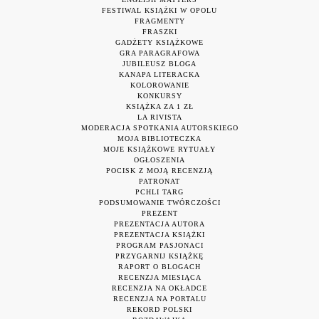
FESTIWAL KSIĄŻKI W OPOLU
FRAGMENTY
FRASZKI
GADŻETY KSIĄŻKOWE
GRA PARAGRAFOWA
JUBILEUSZ BLOGA
KANAPA LITERACKA
KOLOROWANIE
KONKURSY
KSIĄŻKA ZA 1 ZŁ
LA RIVISTA
MODERACJA SPOTKANIA AUTORSKIEGO
MOJA BIBLIOTECZKA
MOJE KSIĄŻKOWE RYTUAŁY
OGŁOSZENIA
POCISK Z MOJĄ RECENZJĄ
PATRONAT
PCHLI TARG
PODSUMOWANIE TWÓRCZOŚCI
PREZENT
PREZENTACJA AUTORA
PREZENTACJA KSIĄŻKI
PROGRAM PASJONACI
PRZYGARNIJ KSIĄŻKĘ
RAPORT O BLOGACH
RECENZJA MIESIĄCA
RECENZJA NA OKŁADCE
RECENZJA NA PORTALU
REKORD POLSKI