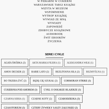
W PIEKARNI W CUKIERNI
WARSZAWSKIE TARGI KSIĄŻKI
WIZYTA W MUZEUM
WSPOMNIENIE
WYTROP KSIĄŻKĘ
WYWIAD ZE MNĄ
WYWIADY
ZAPOWIEDŹ
ZDOBYCZE KSIĄŻKOWE
AUDIOBOOK
ŚWIT EBOOKÓW
ŻYCZENIA
SERIE I CYKLE
AGATA ŚRÓDKA
(2)
AKTA MARKA FILERA
(1)
ALEKSANDRA WILK
(1)
AMOS DECKER
(2)
BABIE LATO
(2)
BEZLITOSNA SIŁA
(2)
BEZMYŚLNA
(1)
BO TRZEBA ŻYĆ
(2)
BĘDĘ CIĘ SZUKAŁ
(2)
CORMORAN STRIKE
(3)
CUKIERNIA POD AMOREM
(3)
CYKL O OSKARZE BLAJERZE
(3)
CZARNA SERIA
(1)
CZARNE KOTY
(2)
CZARODZIEJKA
(3)
CZASOTORIUM
(3)
CZTERY ŻYWIOŁY SASZY ZAŁUSKIEJ
(3)