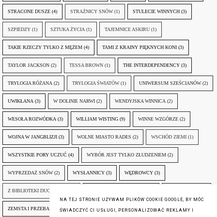
STRACONE DUSZE
(4)
STRAŻNICY SNÓW
(1)
STULECIE WINNYCH
(3)
SZPIEDZY
(1)
SZTUKA ŻYCIA
(1)
TAJEMNICE ASKIRU
(1)
TAKIE RZECZY TYLKO Z MĘŻEM
(4)
TAMI Z KRAINY PIĘKNYCH KONI
(3)
TAYLOR JACKSON
(2)
TESSA BROWN
(1)
THE INTERDEPENDENCY
(3)
TRYLOGIA RÓŻANA
(2)
TRYLOGIA ŚWIATÓW
(1)
UNIWERSUM SZEŚCIANÓW
(2)
UWIKŁANA
(3)
W DOLINIE NARWI
(2)
WENDYJSKA WINNICA
(2)
WESOŁA ROZWÓDKA
(3)
WILLIAM WISTING
(9)
WINNE WZGÓRZE
(2)
WOJNA W JANGBLIZJI
(3)
WOLNE MIASTO RADES
(2)
WSCHÓD ZIEMI
(1)
WSZYSTKIE PORY UCZUĆ
(4)
WYBÓR JEST TYLKO ZŁUDZENIEM
(2)
WYPRZEDAŻ SNÓW
(2)
WYSŁANNICY
(3)
WĘDROWCY
(3)
Z BIBLIOTEKI DUCHA GÓR
(1)
ZANIM NADEJDZIE JUTRO
(3)
ZAPOMNIANY
(2)
NA TEJ STRONIE UŻYWAM PLIKÓW COOKIE GOOGLE, BY MÓC
ZEMSTA I PRZEBACZENIE
(6)
ŚLADY ZBRODNI
(3)
ŻYCIA W ŻYCIU
(3)
ŚWIADCZYĆ CI USŁUGI, PERSONALIZOWAĆ REKLAMY I