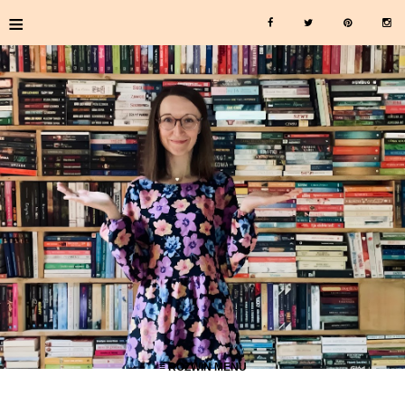
≡
≡ ROZWIŃ MENU