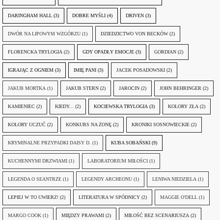
DARINGHAM HALL
(3)
DOBRE MYŚLI
(4)
DRIVEN
(3)
DWÓR NA LIPOWYM WZGÓRZU
(1)
DZIEDZICTWO VON BECKÓW
(2)
FLORENCKA TRYLOGIA
(2)
GDY OPADŁY EMOCJE
(3)
GORDIAN
(2)
IGRAJĄC Z OGNIEM
(3)
IMIĘ PANI
(3)
JACEK POSADOWSKI
(2)
JAKUB MORTKA
(1)
JAKUB STERN
(2)
JAROCIN
(2)
JOHN BEHRINGER
(2)
KAMIENIEC
(2)
KIEDY...
(2)
KOCIEWSKA TRYLOGIA
(3)
KOLORY ZŁA
(2)
KOLORY UCZUĆ
(2)
KONKURS NA ŻONĘ
(2)
KRONIKI SOSNOWIECKIE
(2)
KRYMINALNE PRZYPADKI DAISY D.
(1)
KUBA SOBAŃSKI
(9)
KUCHENNYMI DRZWIAMI
(1)
LABORATORIUM MIŁOŚCI
(1)
LEGENDA O SEANTRZE
(1)
LEGENDY ARCHEONU
(1)
LENIWA NIEDZIELA
(1)
LEPIEJ W TO UWIERZ!
(2)
LITERATURA W SPÓDNICY
(2)
MAGGIE O'DELL
(1)
MARGO COOK
(1)
MIĘDZY PRAWAMI
(2)
MIŁOŚĆ BEZ SCENARIUSZA
(2)