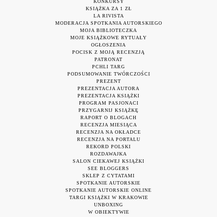
KONKURSY
KSIĄŻKA ZA 1 ZŁ
LA RIVISTA
MODERACJA SPOTKANIA AUTORSKIEGO
MOJA BIBLIOTECZKA
MOJE KSIĄŻKOWE RYTUAŁY
OGŁOSZENIA
POCISK Z MOJĄ RECENZJĄ
PATRONAT
PCHLI TARG
PODSUMOWANIE TWÓRCZOŚCI
PREZENT
PREZENTACJA AUTORA
PREZENTACJA KSIĄŻKI
PROGRAM PASJONACI
PRZYGARNIJ KSIĄŻKĘ
RAPORT O BLOGACH
RECENZJA MIESIĄCA
RECENZJA NA OKŁADCE
RECENZJA NA PORTALU
REKORD POLSKI
ROZDAWAJKA
SALON CIEKAWEJ KSIĄŻKI
SEE BLOGGERS
SKLEP Z CYTATAMI
SPOTKANIE AUTORSKIE
SPOTKANIE AUTORSKIE ONLINE
TARGI KSIĄŻKI W KRAKOWIE
UNBOXING
W OBIEKTYWIE