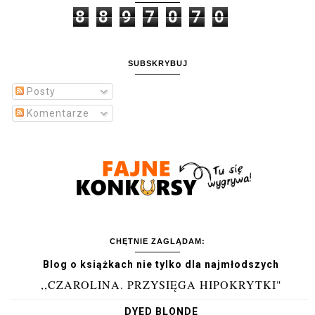
8
8
9
7
0
7
0
SUBSKRYBUJ
Posty
Komentarze
CHĘTNIE ZAGLĄDAM:
Blog o książkach nie tylko dla najmłodszych
,,CZAROLINA. PRZYSIĘGA HIPOKRYTKI"
DYED BLONDE