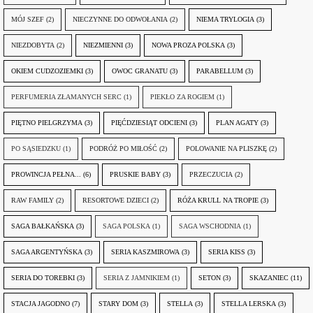
MÓJ SZEF
(2)
NIECZYNNE DO ODWOŁANIA
(2)
NIEMA TRYLOGIA
(3)
NIEZDOBYTA
(2)
NIEZMIENNI
(3)
NOWA PROZA POLSKA
(3)
OKIEM CUDZOZIEMKI
(3)
OWOC GRANATU
(3)
PARABELLUM
(3)
PERFUMERIA ZŁAMANYCH SERC
(1)
PIEKŁO ZA ROGIEM
(1)
PIĘTNO PIELGRZYMA
(3)
PIĘĆDZIESIĄT ODCIENI
(3)
PLAN AGATY
(3)
PO SĄSIEDZKU
(1)
PODRÓŻ PO MIŁOŚĆ
(2)
POLOWANIE NA PLISZKĘ
(2)
PROWINCJA PEŁNA...
(6)
PRUSKIE BABY
(3)
PRZECZUCIA
(2)
RAW FAMILY
(2)
RESORTOWE DZIECI
(2)
RÓŻA KRULL NA TROPIE
(3)
SAGA BAŁKAŃSKA
(3)
SAGA POLSKA
(1)
SAGA WSCHODNIA
(1)
SAGA ARGENTYŃSKA
(3)
SERIA KASZMIROWA
(3)
SERIA KISS
(3)
SERIA DO TOREBKI
(3)
SERIA Z JAMNIKIEM
(1)
SETON
(3)
SKAZANIEC
(11)
STACJA JAGODNO
(7)
STARY DOM
(3)
STELLA
(3)
STELLA LERSKA
(3)