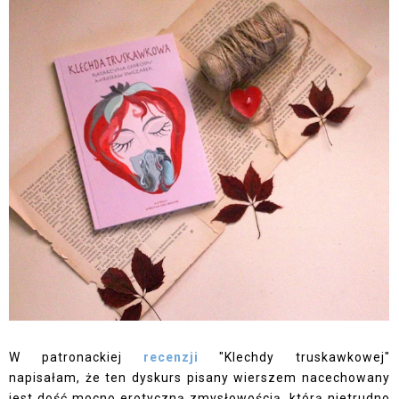
W patronackiej
recenzji
"Klechdy truskawkowej"
napisałam, że ten dyskurs pisany wierszem nacechowany
jest dość mocno erotyczną zmysłowością, którą nietrudno