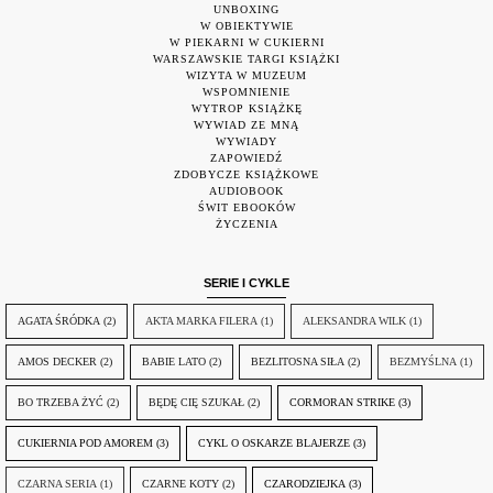
UNBOXING
W OBIEKTYWIE
W PIEKARNI W CUKIERNI
WARSZAWSKIE TARGI KSIĄŻKI
WIZYTA W MUZEUM
WSPOMNIENIE
WYTROP KSIĄŻKĘ
WYWIAD ZE MNĄ
WYWIADY
ZAPOWIEDŹ
ZDOBYCZE KSIĄŻKOWE
AUDIOBOOK
ŚWIT EBOOKÓW
ŻYCZENIA
SERIE I CYKLE
AGATA ŚRÓDKA
(2)
AKTA MARKA FILERA
(1)
ALEKSANDRA WILK
(1)
AMOS DECKER
(2)
BABIE LATO
(2)
BEZLITOSNA SIŁA
(2)
BEZMYŚLNA
(1)
BO TRZEBA ŻYĆ
(2)
BĘDĘ CIĘ SZUKAŁ
(2)
CORMORAN STRIKE
(3)
CUKIERNIA POD AMOREM
(3)
CYKL O OSKARZE BLAJERZE
(3)
CZARNA SERIA
(1)
CZARNE KOTY
(2)
CZARODZIEJKA
(3)