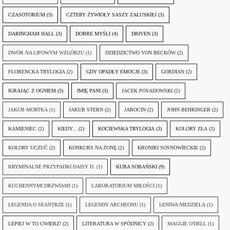
CZASOTORIUM
(3)
CZTERY ŻYWIOŁY SASZY ZAŁUSKIEJ
(3)
DARINGHAM HALL
(3)
DOBRE MYŚLI
(4)
DRIVEN
(3)
DWÓR NA LIPOWYM WZGÓRZU
(1)
DZIEDZICTWO VON BECKÓW
(2)
FLORENCKA TRYLOGIA
(2)
GDY OPADŁY EMOCJE
(3)
GORDIAN
(2)
IGRAJĄC Z OGNIEM
(3)
IMIĘ PANI
(3)
JACEK POSADOWSKI
(2)
JAKUB MORTKA
(1)
JAKUB STERN
(2)
JAROCIN
(2)
JOHN BEHRINGER
(2)
KAMIENIEC
(2)
KIEDY...
(2)
KOCIEWSKA TRYLOGIA
(3)
KOLORY ZŁA
(2)
KOLORY UCZUĆ
(2)
KONKURS NA ŻONĘ
(2)
KRONIKI SOSNOWIECKIE
(2)
KRYMINALNE PRZYPADKI DAISY D.
(1)
KUBA SOBAŃSKI
(9)
KUCHENNYMI DRZWIAMI
(1)
LABORATORIUM MIŁOŚCI
(1)
LEGENDA O SEANTRZE
(1)
LEGENDY ARCHEONU
(1)
LENIWA NIEDZIELA
(1)
LEPIEJ W TO UWIERZ!
(2)
LITERATURA W SPÓDNICY
(2)
MAGGIE O'DELL
(1)