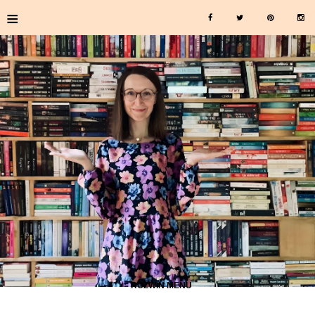
≡
≡ ROZWIŃ MENU