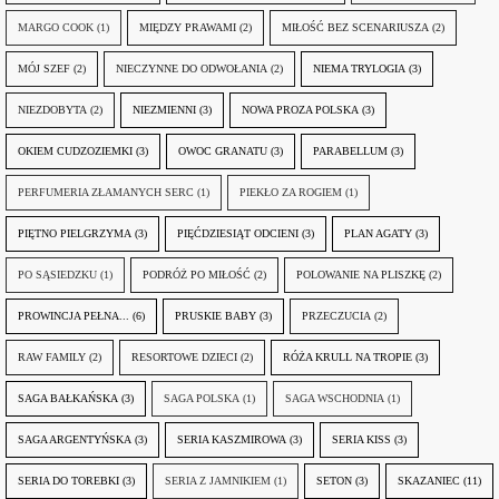
MARGO COOK
(1)
MIĘDZY PRAWAMI
(2)
MIŁOŚĆ BEZ SCENARIUSZA
(2)
MÓJ SZEF
(2)
NIECZYNNE DO ODWOŁANIA
(2)
NIEMA TRYLOGIA
(3)
NIEZDOBYTA
(2)
NIEZMIENNI
(3)
NOWA PROZA POLSKA
(3)
OKIEM CUDZOZIEMKI
(3)
OWOC GRANATU
(3)
PARABELLUM
(3)
PERFUMERIA ZŁAMANYCH SERC
(1)
PIEKŁO ZA ROGIEM
(1)
PIĘTNO PIELGRZYMA
(3)
PIĘĆDZIESIĄT ODCIENI
(3)
PLAN AGATY
(3)
PO SĄSIEDZKU
(1)
PODRÓŻ PO MIŁOŚĆ
(2)
POLOWANIE NA PLISZKĘ
(2)
PROWINCJA PEŁNA...
(6)
PRUSKIE BABY
(3)
PRZECZUCIA
(2)
RAW FAMILY
(2)
RESORTOWE DZIECI
(2)
RÓŻA KRULL NA TROPIE
(3)
SAGA BAŁKAŃSKA
(3)
SAGA POLSKA
(1)
SAGA WSCHODNIA
(1)
SAGA ARGENTYŃSKA
(3)
SERIA KASZMIROWA
(3)
SERIA KISS
(3)
SERIA DO TOREBKI
(3)
SERIA Z JAMNIKIEM
(1)
SETON
(3)
SKAZANIEC
(11)