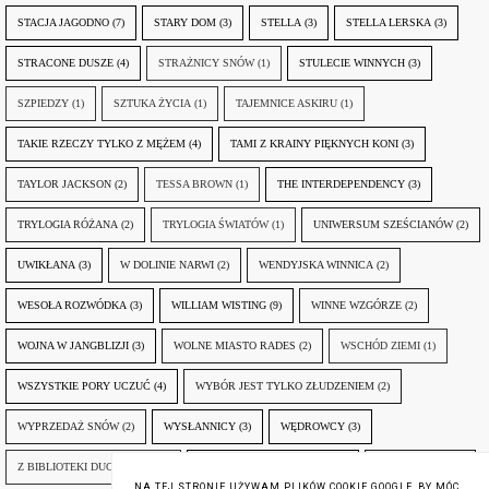
STACJA JAGODNO
(7)
STARY DOM
(3)
STELLA
(3)
STELLA LERSKA
(3)
STRACONE DUSZE
(4)
STRAŻNICY SNÓW
(1)
STULECIE WINNYCH
(3)
SZPIEDZY
(1)
SZTUKA ŻYCIA
(1)
TAJEMNICE ASKIRU
(1)
TAKIE RZECZY TYLKO Z MĘŻEM
(4)
TAMI Z KRAINY PIĘKNYCH KONI
(3)
TAYLOR JACKSON
(2)
TESSA BROWN
(1)
THE INTERDEPENDENCY
(3)
TRYLOGIA RÓŻANA
(2)
TRYLOGIA ŚWIATÓW
(1)
UNIWERSUM SZEŚCIANÓW
(2)
UWIKŁANA
(3)
W DOLINIE NARWI
(2)
WENDYJSKA WINNICA
(2)
WESOŁA ROZWÓDKA
(3)
WILLIAM WISTING
(9)
WINNE WZGÓRZE
(2)
WOJNA W JANGBLIZJI
(3)
WOLNE MIASTO RADES
(2)
WSCHÓD ZIEMI
(1)
WSZYSTKIE PORY UCZUĆ
(4)
WYBÓR JEST TYLKO ZŁUDZENIEM
(2)
WYPRZEDAŻ SNÓW
(2)
WYSŁANNICY
(3)
WĘDROWCY
(3)
Z BIBLIOTEKI DUCHA GÓR
(1)
ZANIM NADEJDZIE JUTRO
(3)
ZAPOMNIANY
(2)
NA TEJ STRONIE UŻYWAM PLIKÓW COOKIE GOOGLE, BY MÓC