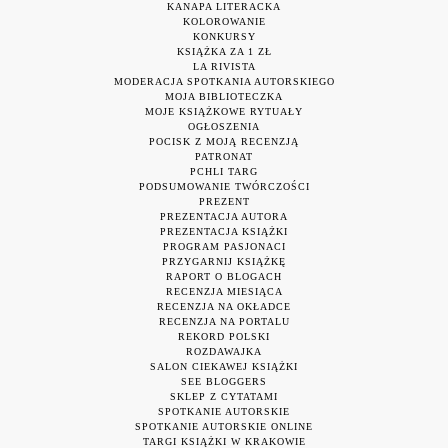
KANAPA LITERACKA
KOLOROWANIE
KONKURSY
KSIĄŻKA ZA 1 ZŁ
LA RIVISTA
MODERACJA SPOTKANIA AUTORSKIEGO
MOJA BIBLIOTECZKA
MOJE KSIĄŻKOWE RYTUAŁY
OGŁOSZENIA
POCISK Z MOJĄ RECENZJĄ
PATRONAT
PCHLI TARG
PODSUMOWANIE TWÓRCZOŚCI
PREZENT
PREZENTACJA AUTORA
PREZENTACJA KSIĄŻKI
PROGRAM PASJONACI
PRZYGARNIJ KSIĄŻKĘ
RAPORT O BLOGACH
RECENZJA MIESIĄCA
RECENZJA NA OKŁADCE
RECENZJA NA PORTALU
REKORD POLSKI
ROZDAWAJKA
SALON CIEKAWEJ KSIĄŻKI
SEE BLOGGERS
SKLEP Z CYTATAMI
SPOTKANIE AUTORSKIE
SPOTKANIE AUTORSKIE ONLINE
TARGI KSIĄŻKI W KRAKOWIE