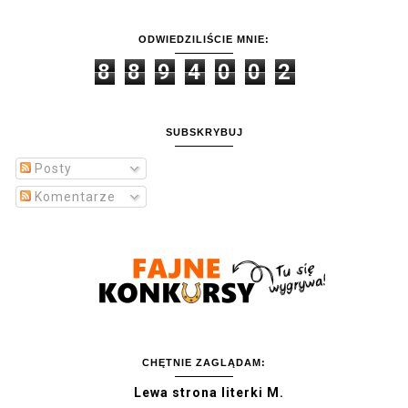
ODWIEDZILIŚCIE MNIE:
8
8
9
4
0
0
2
SUBSKRYBUJ
Posty
Komentarze
CHĘTNIE ZAGLĄDAM:
Lewa strona literki M.