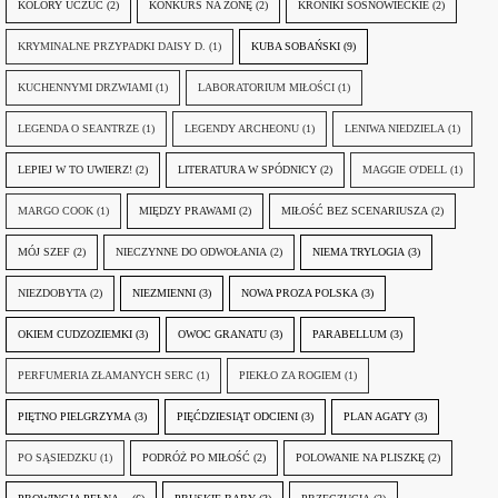
KOLORY UCZUĆ
(2)
KONKURS NA ŻONĘ
(2)
KRONIKI SOSNOWIECKIE
(2)
KRYMINALNE PRZYPADKI DAISY D.
(1)
KUBA SOBAŃSKI
(9)
KUCHENNYMI DRZWIAMI
(1)
LABORATORIUM MIŁOŚCI
(1)
LEGENDA O SEANTRZE
(1)
LEGENDY ARCHEONU
(1)
LENIWA NIEDZIELA
(1)
LEPIEJ W TO UWIERZ!
(2)
LITERATURA W SPÓDNICY
(2)
MAGGIE O'DELL
(1)
MARGO COOK
(1)
MIĘDZY PRAWAMI
(2)
MIŁOŚĆ BEZ SCENARIUSZA
(2)
MÓJ SZEF
(2)
NIECZYNNE DO ODWOŁANIA
(2)
NIEMA TRYLOGIA
(3)
NIEZDOBYTA
(2)
NIEZMIENNI
(3)
NOWA PROZA POLSKA
(3)
OKIEM CUDZOZIEMKI
(3)
OWOC GRANATU
(3)
PARABELLUM
(3)
PERFUMERIA ZŁAMANYCH SERC
(1)
PIEKŁO ZA ROGIEM
(1)
PIĘTNO PIELGRZYMA
(3)
PIĘĆDZIESIĄT ODCIENI
(3)
PLAN AGATY
(3)
PO SĄSIEDZKU
(1)
PODRÓŻ PO MIŁOŚĆ
(2)
POLOWANIE NA PLISZKĘ
(2)