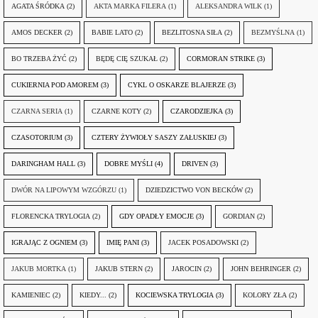
AGATA ŚRÓDKA
(2)
AKTA MARKA FILERA
(1)
ALEKSANDRA WILK
(1)
AMOS DECKER
(2)
BABIE LATO
(2)
BEZLITOSNA SIŁA
(2)
BEZMYŚLNA
(1)
BO TRZEBA ŻYĆ
(2)
BĘDĘ CIĘ SZUKAŁ
(2)
CORMORAN STRIKE
(3)
CUKIERNIA POD AMOREM
(3)
CYKL O OSKARZE BLAJERZE
(3)
CZARNA SERIA
(1)
CZARNE KOTY
(2)
CZARODZIEJKA
(3)
CZASOTORIUM
(3)
CZTERY ŻYWIOŁY SASZY ZAŁUSKIEJ
(3)
DARINGHAM HALL
(3)
DOBRE MYŚLI
(4)
DRIVEN
(3)
DWÓR NA LIPOWYM WZGÓRZU
(1)
DZIEDZICTWO VON BECKÓW
(2)
FLORENCKA TRYLOGIA
(2)
GDY OPADŁY EMOCJE
(3)
GORDIAN
(2)
IGRAJĄC Z OGNIEM
(3)
IMIĘ PANI
(3)
JACEK POSADOWSKI
(2)
JAKUB MORTKA
(1)
JAKUB STERN
(2)
JAROCIN
(2)
JOHN BEHRINGER
(2)
KAMIENIEC
(2)
KIEDY...
(2)
KOCIEWSKA TRYLOGIA
(3)
KOLORY ZŁA
(2)