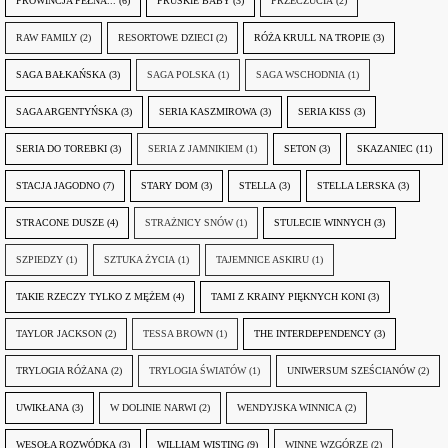
PROWINCJA PEŁNA...
(6)
PRUSKIE BABY
(3)
PRZECZUCIA
(2)
RAW FAMILY
(2)
RESORTOWE DZIECI
(2)
RÓŻA KRULL NA TROPIE
(3)
SAGA BAŁKAŃSKA
(3)
SAGA POLSKA
(1)
SAGA WSCHODNIA
(1)
SAGA ARGENTYŃSKA
(3)
SERIA KASZMIROWA
(3)
SERIA KISS
(3)
SERIA DO TOREBKI
(3)
SERIA Z JAMNIKIEM
(1)
SETON
(3)
SKAZANIEC
(11)
STACJA JAGODNO
(7)
STARY DOM
(3)
STELLA
(3)
STELLA LERSKA
(3)
STRACONE DUSZE
(4)
STRAŻNICY SNÓW
(1)
STULECIE WINNYCH
(3)
SZPIEDZY
(1)
SZTUKA ŻYCIA
(1)
TAJEMNICE ASKIRU
(1)
TAKIE RZECZY TYLKO Z MĘŻEM
(4)
TAMI Z KRAINY PIĘKNYCH KONI
(3)
TAYLOR JACKSON
(2)
TESSA BROWN
(1)
THE INTERDEPENDENCY
(3)
TRYLOGIA RÓŻANA
(2)
TRYLOGIA ŚWIATÓW
(1)
UNIWERSUM SZEŚCIANÓW
(2)
UWIKŁANA
(3)
W DOLINIE NARWI
(2)
WENDYJSKA WINNICA
(2)
WESOŁA ROZWÓDKA
(3)
WILLIAM WISTING
(9)
WINNE WZGÓRZE
(2)