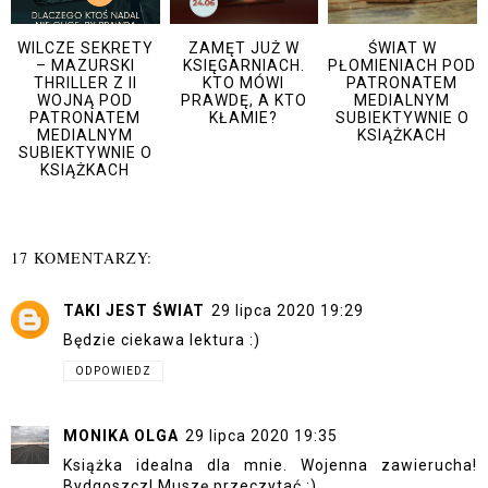
WILCZE SEKRETY
ZAMĘT JUŻ W
ŚWIAT W
– MAZURSKI
KSIĘGARNIACH.
PŁOMIENIACH POD
THRILLER Z II
KTO MÓWI
PATRONATEM
WOJNĄ POD
PRAWDĘ, A KTO
MEDIALNYM
PATRONATEM
KŁAMIE?
SUBIEKTYWNIE O
MEDIALNYM
KSIĄŻKACH
SUBIEKTYWNIE O
KSIĄŻKACH
17 KOMENTARZY:
TAKI JEST ŚWIAT
29 lipca 2020 19:29
Będzie ciekawa lektura :)
ODPOWIEDZ
MONIKA OLGA
29 lipca 2020 19:35
Książka idealna dla mnie. Wojenna zawierucha!
Bydgoszcz! Muszę przeczytać :)