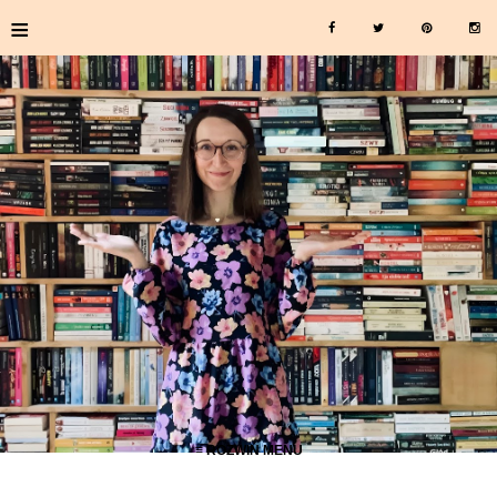
≡
≡ ROZWIŃ MENU