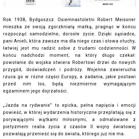
Rok 1938, Bydgoszcz. Osiemnastoletni Robert Meissner
mieszka ze swoją zgorzkniałą matką, pragnąc w końcu
rozpocząć samodzielne, dorosłe życie. Dzięki sąsiadce,
pani Anieli, która zawsze ma dla niego czas i słowa otuchy,
łatwiej jest mu radzić sobie z trudami codzienności. W
końcu nadchodzi moment, na który długo czekał:
powołanie do wojska otwiera Robertowi drzwi do nowych
przygód, doświadczeń i podróży. Wojenna zawierucha
rzuca go w różne części Europy, a zadania, jakie postawi
przed nim los, będą niezmiernie wymagającym
egzaminem jego dojrzałości.
„Jazda na rydwanie” to epicka, pełna napięcia i emocji
powieść, w której wydarzenia historyczne przeplatają się z
porywającymi wątkami miłosnymi, a odmalowane z
pietyzmem realia życia z czasów II wojny światowej
pozwalają przenieść się do świata, którego już nie ma.