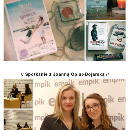
// Spotkanie z Joanną Opiat-Bojarską //