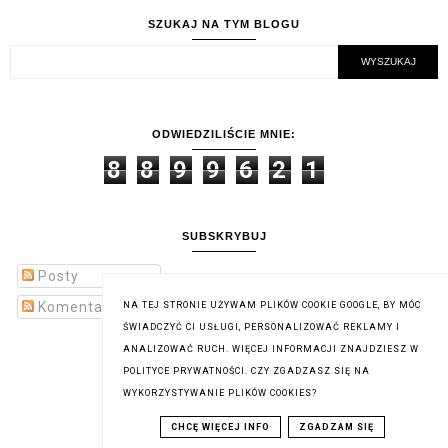
SZUKAJ NA TYM BLOGU
ODWIEDZILIŚCIE MNIE:
8
8
9
9
6
2
1
SUBSKRYBUJ
Posty
Komentarze
NA TEJ STRONIE UŻYWAM PLIKÓW COOKIE GOOGLE, BY MÓC
ŚWIADCZYĆ CI USŁUGI, PERSONALIZOWAĆ REKLAMY I
ANALIZOWAĆ RUCH. WIĘCEJ INFORMACJI ZNAJDZIESZ W
POLITYCE PRYWATNOŚCI. CZY ZGADZASZ SIĘ NA
WYKORZYSTYWANIE PLIKÓW COOKIES?
CHCĘ WIĘCEJ INFO
ZGADZAM SIĘ