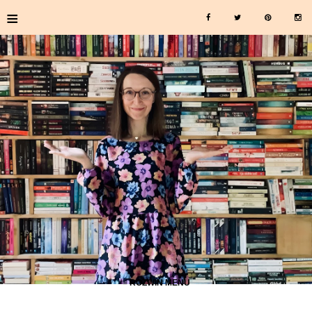
≡
≡ ROZWIŃ MENU