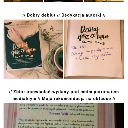
// Dobry debiut // Dedykacja autorki //
// Zbiór opowiadań wydany pod moim patronatem
medialnym // Moja rekomendacja na okładce //