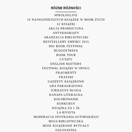
RÓŻNE RÓŻNOŚCI
#PROLOGLIVE
10 NAJWAŻNIEJSZYCH KSIĄŻEK W MOIM ŻYCIU
52 KSIĄŻKI
AKCJA PROMOCYJNA
ANTYKWARIATY
ARANŻACJA BIBLIOTECZKI
BESTSELLERY EMPIKU 2015
BIG BOOK FESTIWAL
BLOGOSTREFA
BOOK TOUR
CYTATY
ENGLISH MATTERS
FESTIWAL KSIĄŻKI W OPOLU
FRAGMENTY
FRASZKI
GADŻETY KSIĄŻKOWE
GRA PARAGRAFOWA
JUBILEUSZ BLOGA
KANAPA LITERACKA
KOLOROWANIE
KONKURSY
KSIĄŻKA ZA 1 ZŁ
LA RIVISTA
MODERACJA SPOTKANIA AUTORSKIEGO
MOJA BIBLIOTECZKA
MOJE KSIĄŻKOWE RYTUAŁY
OGŁOSZENIA