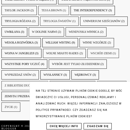
TAYLOR JACKSON
(2)
TESSA BROWN
(1)
THE INTERDEPENDENCY
(3)
TRYLOGIA RÓŻANA
(2)
TRYLOGIA ŚWIATÓW
(1)
UNIWERSUM SZEŚCIANÓW
(2)
UWIKŁANA
(3)
W DOLINIE NARWI
(2)
WENDYJSKA WINNICA
(2)
WESOŁA ROZWÓDKA
(3)
WILLIAM WISTING
(9)
WINNE WZGÓRZE
(2)
WOJNA W JANGBLIZJI
(3)
WOLNE MIASTO RADES
(2)
WSCHÓD ZIEMI
(1)
WSZYSTKIE PORY UCZUĆ
(4)
WYBÓR JEST TYLKO ZŁUDZENIEM
(2)
WYPRZEDAŻ SNÓW
(2)
WYSŁANNICY
(3)
WĘDROWCY
(3)
Z BIBLIOTEKI DUCHA GÓR
(1)
ZANIM NADEJDZIE JUTRO
(3)
ZAPOMNIANY
(2)
NA TEJ STRONIE UŻYWAM PLIKÓW COOKIE GOOGLE, BY MÓC
ZEMSTA I PRZEBACZENIE
(6)
ŚLADY ZBRODNI
(3)
ŻYCIA W ŻYCIU
(3)
ŚWIADCZYĆ CI USŁUGI, PERSONALIZOWAĆ REKLAMY I
ANALIZOWAĆ RUCH. WIĘCEJ INFORMACJI ZNAJDZIESZ W
ŻYCIE
(1)
POLITYCE PRYWATNOŚCI. CZY ZGADZASZ SIĘ NA
WYKORZYSTYWANIE PLIKÓW COOKIES?
CHCĘ WIĘCEJ INFO
ZGADZAM SIĘ
COPYRIGHT © 2016
SUBIEKTYWNIE O KSIĄŻKACH
,
BLOG DESIGN:
BLOGGER
KAROGRAFIA.PL