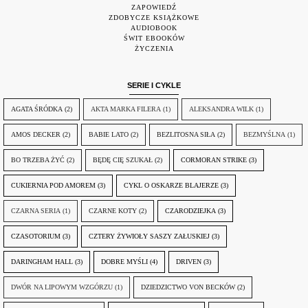
ZAPOWIEDŹ
ZDOBYCZE KSIĄŻKOWE
AUDIOBOOK
ŚWIT EBOOKÓW
ŻYCZENIA
SERIE I CYKLE
AGATA ŚRÓDKA
(2)
AKTA MARKA FILERA
(1)
ALEKSANDRA WILK
(1)
AMOS DECKER
(2)
BABIE LATO
(2)
BEZLITOSNA SIŁA
(2)
BEZMYŚLNA
(1)
BO TRZEBA ŻYĆ
(2)
BĘDĘ CIĘ SZUKAŁ
(2)
CORMORAN STRIKE
(3)
CUKIERNIA POD AMOREM
(3)
CYKL O OSKARZE BLAJERZE
(3)
CZARNA SERIA
(1)
CZARNE KOTY
(2)
CZARODZIEJKA
(3)
CZASOTORIUM
(3)
CZTERY ŻYWIOŁY SASZY ZAŁUSKIEJ
(3)
DARINGHAM HALL
(3)
DOBRE MYŚLI
(4)
DRIVEN
(3)
DWÓR NA LIPOWYM WZGÓRZU
(1)
DZIEDZICTWO VON BECKÓW
(2)