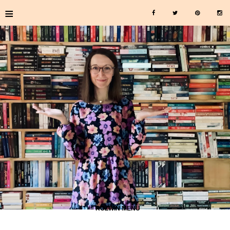
≡
≡ ROZWIŃ MENU