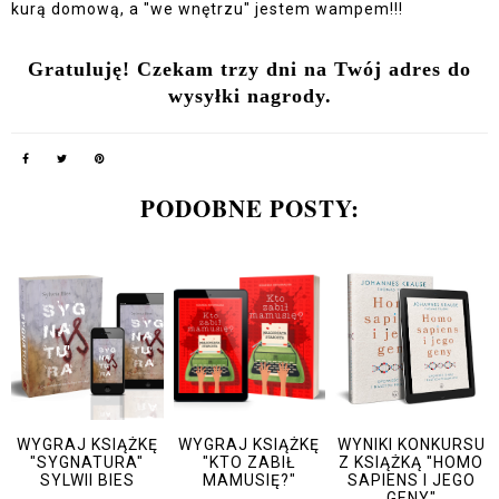
kurą domową, a "we wnętrzu" jestem wampem!!!
Gratuluję! Czekam trzy dni na Twój adres do
wysyłki nagrody.
PODOBNE POSTY:
WYGRAJ KSIĄŻKĘ
WYGRAJ KSIĄŻKĘ
WYNIKI KONKURSU
"SYGNATURA"
"KTO ZABIŁ
Z KSIĄŻKĄ "HOMO
SYLWII BIES
MAMUSIĘ?"
SAPIENS I JEGO
GENY"