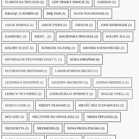
FLORENCKA TRYLOGIA
(2)
GDY OPADŁY EMOCJE
(3)
GORDIAN
(2)
IGRAJĄC Z OGNIEM
(3)
IMIĘ PANI
(3)
JACEK POSADOWSKI
(2)
JAKUB MORTKA
(1)
JAKUB STERN
(2)
JAROCIN
(2)
JOHN BEHRINGER
(2)
KAMIENIEC
(2)
KIEDY...
(2)
KOCIEWSKA TRYLOGIA
(3)
KOLORY ZŁA
(2)
KOLORY UCZUĆ
(2)
KONKURS NA ŻONĘ
(2)
KRONIKI SOSNOWIECKIE
(2)
KRYMINALNE PRZYPADKI DAISY D.
(1)
KUBA SOBAŃSKI
(9)
KUCHENNYMI DRZWIAMI
(1)
LABORATORIUM MIŁOŚCI
(1)
LEGENDA O SEANTRZE
(1)
LEGENDY ARCHEONU
(1)
LENIWA NIEDZIELA
(1)
LEPIEJ W TO UWIERZ!
(2)
LITERATURA W SPÓDNICY
(2)
MAGGIE O'DELL
(1)
MARGO COOK
(1)
MIĘDZY PRAWAMI
(2)
MIŁOŚĆ BEZ SCENARIUSZA
(2)
MÓJ SZEF
(2)
NIECZYNNE DO ODWOŁANIA
(2)
NIEMA TRYLOGIA
(3)
NIEZDOBYTA
(2)
NIEZMIENNI
(3)
NOWA PROZA POLSKA
(3)