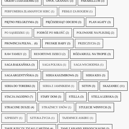
OKIEM CUDZOZIEMKI
(3)
OWOC GRANATU
(3)
PARABELLUM
(3)
PERFUMERIA ZŁAMANYCH SERC
(1)
PIEKŁO ZA ROGIEM
(1)
PIĘTNO PIELGRZYMA
(3)
PIĘĆDZIESIĄT ODCIENI
(3)
PLAN AGATY
(3)
PO SĄSIEDZKU
(1)
PODRÓŻ PO MIŁOŚĆ
(2)
POLOWANIE NA PLISZKĘ
(2)
PROWINCJA PEŁNA...
(6)
PRUSKIE BABY
(3)
PRZECZUCIA
(2)
RAW FAMILY
(2)
RESORTOWE DZIECI
(2)
RÓŻA KRULL NA TROPIE
(3)
SAGA BAŁKAŃSKA
(3)
SAGA POLSKA
(1)
SAGA WSCHODNIA
(1)
SAGA ARGENTYŃSKA
(3)
SERIA KASZMIROWA
(3)
SERIA KISS
(3)
SERIA DO TOREBKI
(3)
SERIA Z JAMNIKIEM
(1)
SETON
(3)
SKAZANIEC
(11)
STACJA JAGODNO
(7)
STARY DOM
(3)
STELLA
(3)
STELLA LERSKA
(3)
STRACONE DUSZE
(4)
STRAŻNICY SNÓW
(1)
STULECIE WINNYCH
(3)
SZPIEDZY
(1)
SZTUKA ŻYCIA
(1)
TAJEMNICE ASKIRU
(1)
TAKIE RZECZY TYLKO Z MĘŻEM
(4)
TAMI Z KRAINY PIĘKNYCH KONI
(3)