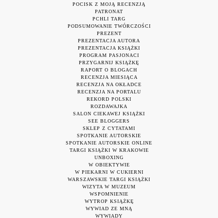
POCISK Z MOJĄ RECENZJĄ
PATRONAT
PCHLI TARG
PODSUMOWANIE TWÓRCZOŚCI
PREZENT
PREZENTACJA AUTORA
PREZENTACJA KSIĄŻKI
PROGRAM PASJONACI
PRZYGARNIJ KSIĄŻKĘ
RAPORT O BLOGACH
RECENZJA MIESIĄCA
RECENZJA NA OKŁADCE
RECENZJA NA PORTALU
REKORD POLSKI
ROZDAWAJKA
SALON CIEKAWEJ KSIĄŻKI
SEE BLOGGERS
SKLEP Z CYTATAMI
SPOTKANIE AUTORSKIE
SPOTKANIE AUTORSKIE ONLINE
TARGI KSIĄŻKI W KRAKOWIE
UNBOXING
W OBIEKTYWIE
W PIEKARNI W CUKIERNI
WARSZAWSKIE TARGI KSIĄŻKI
WIZYTA W MUZEUM
WSPOMNIENIE
WYTROP KSIĄŻKĘ
WYWIAD ZE MNĄ
WYWIADY