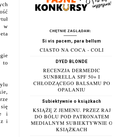
ych
ość
tuł
w w
CHĘTNIE ZAGLĄDAM:
eta
Si vis pacem, para bellum
CIASTO NA COCA - COLI
gie
DYED BLONDE
 to
RECENZJA DERMEDIC
SUNBRELLA SPF 50+ I
CHŁODZĄCEGO BALSAMU PO
ylu
OPALANIU
kie,
rze
Subiektywnie o książkach
się
KSIĄŻĘ Z JEMENU. PRZEZ RAJ
e i
DO BÓLU POD PATRONATEM
z i
MEDIALNYM SUBIEKTYWNIE O
KSIĄŻKACH