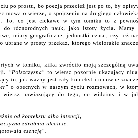
iu po prostu, bo poezja przecież jest po to, by opis
więc mowa o wierze, o spojrzeniu na drugiego człowiek
ii. To, co jest ciekawe w tym tomiku to z pewnoś
e do różnorodnych nauk, jako istoty życia. Mamy 
we, miary geograficzne, jednostki czasu, czy też na
o ubrane w prosty przekaz, którego wielorakie znacz
rtych w tomiku, kilka zwróciło moją szczególną uwa
sji.
"Polszczyzna"
to wiersz pozornie ukazujący niua
ący to, jak ważny jest cały kontekst i umowne znacze
ter"
o obecnych w naszym życiu rozmowach, w któr
o wiersz nawiązujący do tego, co widzimy i w ja
żnie od kontekstu albo intencji,
szczyzna zdrabnia idealnie.
gotowała esencję".