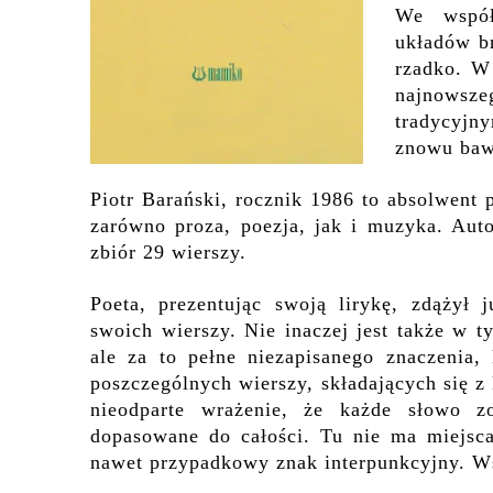
We współ
układów b
rzadko. W
najnowsz
tradycyjn
znowu bawi
Piotr Barański, rocznik 1986 to absolwent
zarówno proza, poezja, jak i muzyka. Au
zbiór 29 wierszy.
Poeta, prezentując swoją lirykę, zdążył 
swoich wierszy. Nie inaczej jest także w t
ale za to pełne niezapisanego znaczenia,
poszczególnych wierszy,
składających się z
nieodparte wrażenie, że każde słowo zo
dopasowane do całości. Tu nie ma miejsc
nawet przypadkowy znak interpunkcyjny. Ws