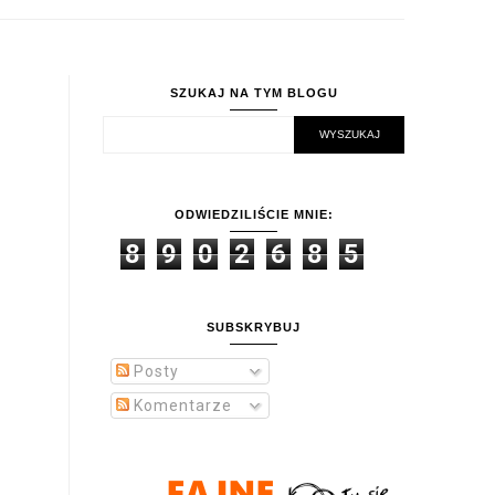
SZUKAJ NA TYM BLOGU
ODWIEDZILIŚCIE MNIE:
8
9
0
2
6
8
5
SUBSKRYBUJ
Posty
Komentarze