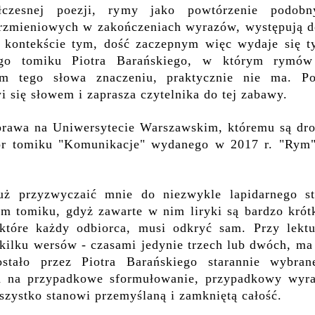
czesnej poezji, rymy jako powtórzenie podobn
rzmieniowych w zakończeniach wyrazów, występują d
 kontekście tym, dość zaczepnym więc wydaje się ty
ego tomiku Piotra Barańskiego, w którym rymó
ym tego słowa znaczeniu, praktycznie nie ma. Po
 się słowem i zaprasza czytelnika do tej zabawy.
 prawa na Uniwersytecie Warszawskim, któremu są dro
tor tomiku "Komunikacje" wydanego w 2017 r. "Rym"
już przyzwyczaić mnie do niezwykle lapidarnego st
ym tomiku, gdyż zawarte w nim liryki są bardzo krót
 które każdy odbiorca, musi odkryć sam. Przy lektu
 kilku wersów - czasami jedynie trzech lub dwóch,
ma 
stało przez Piotra Barańskiego starannie wybran
a na przypadkowe sformułowanie, przypadkowy wyra
zystko stanowi przemyślaną i zamkniętą całość.