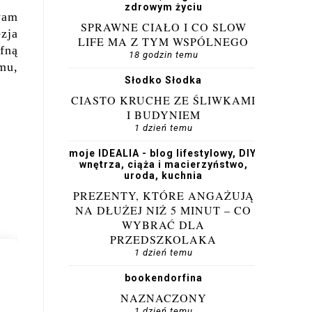
zdrowym życiu
wam
SPRAWNE CIAŁO I CO SLOW
zja
LIFE MA Z TYM WSPÓLNEGO
fną
18 godzin temu
mu,
Słodko Słodka
CIASTO KRUCHE ZE ŚLIWKAMI
I BUDYNIEM
1 dzień temu
moje IDEALIA - blog lifestylowy, DIY,
wnętrza, ciąża i macierzyństwo,
uroda, kuchnia
PREZENTY, KTÓRE ANGAŻUJĄ
NA DŁUŻEJ NIŻ 5 MINUT – CO
WYBRAĆ DLA
PRZEDSZKOLAKA
1 dzień temu
bookendorfina
NAZNACZONY
1 dzień temu