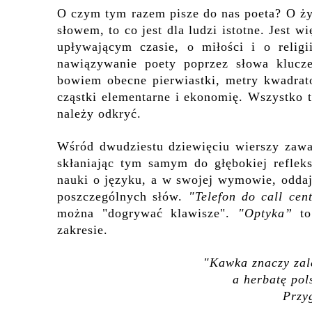
O czym tym razem pisze do nas poeta? O życ
słowem, to co jest dla ludzi istotne. Jest 
upływającym czasie, o miłości i o relig
nawiązywanie poety poprzez słowa klucz
bowiem obecne pierwiastki, metry kwadrato
cząstki elementarne i ekonomię. Wszystko t
należy odkryć.
Wśród dwudziestu dziewięciu wierszy zawa
skłaniając tym samym do głębokiej reflek
nauki o języku, a w swojej wymowie, oddaj
poszczególnych słów.
"Telefon do call cen
można "dogrywać klawisze".
"Optyka”
t
zakresie.
"Kawka znaczy zale
a herbatę pol
Przy