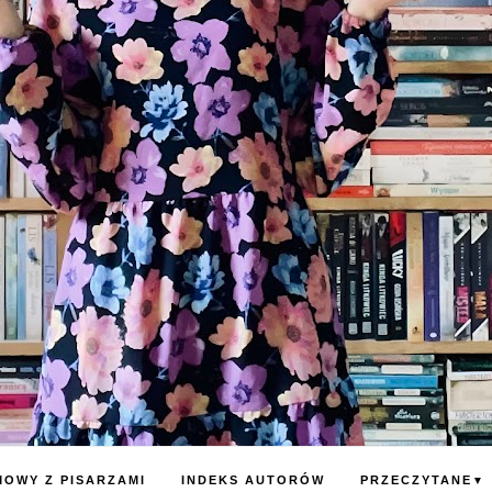
OWY Z PISARZAMI
INDEKS AUTORÓW
PRZECZYTANE
▼