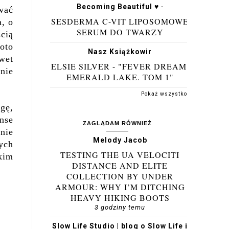
Becoming Beautiful ♥ ·
ywać
SESDERMA C-VIT LIPOSOMOWE
a, o
SERUM DO TWARZY
cią
oto
Nasz Książkowir
wet
ELSIE SILVER - "FEVER DREAM.
enie
EMERALD LAKE. TOM 1"
Pokaż wszystko
gę,
nse
ZAGLĄDAM RÓWNIEŻ
nie
Melody Jacob
ych
TESTING THE UA VELOCITI
kim
DISTANCE AND ELITE
COLLECTION BY UNDER
ARMOUR: WHY I’M DITCHING
HEAVY HIKING BOOTS
3 godziny temu
Slow Life Studio | blog o Slow Life i