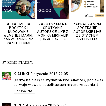
SOCIAL MEDIA,
ZAPRASZAM NA
ZAPRASZAM NA
BOOKTOK I
SPOTKANIE
SPOTKANIE
BUDOWANIE
AUTORSKIE LIVE Z
AUTORSKIE LIVE
WŁASNEJ MARKI.
MONIKĄ MICHALIK
ZE STACHEM
ZAPROSZENIE NA
| #PROLOGLIVE
SZULISTEM
PANEL LEGIMI
37 KOMENTARZY:
K-ALINKI
9 stycznia 2018 20:05
Śledzę na bieżąco wydawnictwo Albatros, ponieważ
serwuje w swoich publikacjach mocne wrażenia :)
ODPOWIEDZ
GOSIA B
9 stycznia 2018 20:32