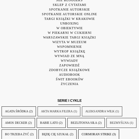
SEE BLOGGERS
SKLEP Z CYTATAMI
SPOTKANIE AUTORSKIE
SPOTKANIE AUTORSKIE ONLINE
TARGI KSIĄŻKI W KRAKOWIE
UNBOXING
W OBIEKTYWIE
W PIEKARNI W CUKIERNI
WARSZAWSKIE TARGI KSIĄŻKI
WIZYTA W MUZEUM
WSPOMNIENIE
WYTROP KSIĄŻKĘ
WYWIAD ZE MNĄ
WYWIADY
ZAPOWIEDŹ
ZDOBYCZE KSIĄŻKOWE
AUDIOBOOK
ŚWIT EBOOKÓW
ŻYCZENIA
SERIE I CYKLE
AGATA ŚRÓDKA
(2)
AKTA MARKA FILERA
(1)
ALEKSANDRA WILK
(1)
AMOS DECKER
(2)
BABIE LATO
(2)
BEZLITOSNA SIŁA
(2)
BEZMYŚLNA
(1)
BO TRZEBA ŻYĆ
(2)
BĘDĘ CIĘ SZUKAŁ
(2)
CORMORAN STRIKE
(3)