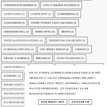
CUKIERNIA POD AMOREM
(3)
CYKL O OSKARZE BLAJERZE
(3)
CZARNA SERIA
(1)
CZARNE KOTY
(2)
CZARODZIEJKA
(3)
CZASOTORIUM
(3)
CZTERY ŻYWIOŁY SASZY ZAŁUSKIEJ
(3)
DARINGHAM HALL
(3)
DOBRE MYŚLI
(4)
DRIVEN
(3)
DWÓR NA LIPOWYM WZGÓRZU
(1)
DZIEDZICTWO VON BECKÓW
(2)
FLORENCKA TRYLOGIA
(2)
GDY OPADŁY EMOCJE
(3)
GORDIAN
(2)
IGRAJĄC Z OGNIEM
(3)
IMIĘ PANI
(3)
JACEK POSADOWSKI
(2)
JAKUB MORTKA
(1)
JAKUB STERN
(2)
JAROCIN
(2)
JOHN BEHRINGER
(2)
NA TEJ STRONIE UŻYWAM PLIKÓW COOKIE GOOGLE, BY MÓC
KAMIENIEC
(2)
KIEDY...
(2)
KOCIEWSKA TRYLOGIA
(3)
KOLORY ZŁA
(2)
ŚWIADCZYĆ CI USŁUGI, PERSONALIZOWAĆ REKLAMY I
ANALIZOWAĆ RUCH. WIĘCEJ INFORMACJI ZNAJDZIESZ W
KOLORY UCZUĆ
(2)
KONKURS NA ŻONĘ
(2)
KRONIKI SOSNOWIECKIE
(2)
POLITYCE PRYWATNOŚCI. CZY ZGADZASZ SIĘ NA
KRYMINALNE PRZYPADKI DAISY D.
(1)
KUBA SOBAŃSKI
(9)
WYKORZYSTYWANIE PLIKÓW COOKIES?
CHCĘ WIĘCEJ INFO
ZGADZAM SIĘ
KUCHENNYMI DRZWIAMI
(1)
LABORATORIUM MIŁOŚCI
(1)