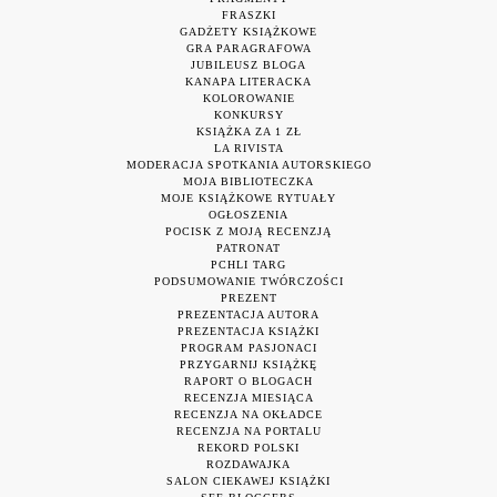
FRASZKI
GADŻETY KSIĄŻKOWE
GRA PARAGRAFOWA
JUBILEUSZ BLOGA
KANAPA LITERACKA
KOLOROWANIE
KONKURSY
KSIĄŻKA ZA 1 ZŁ
LA RIVISTA
MODERACJA SPOTKANIA AUTORSKIEGO
MOJA BIBLIOTECZKA
MOJE KSIĄŻKOWE RYTUAŁY
OGŁOSZENIA
POCISK Z MOJĄ RECENZJĄ
PATRONAT
PCHLI TARG
PODSUMOWANIE TWÓRCZOŚCI
PREZENT
PREZENTACJA AUTORA
PREZENTACJA KSIĄŻKI
PROGRAM PASJONACI
PRZYGARNIJ KSIĄŻKĘ
RAPORT O BLOGACH
RECENZJA MIESIĄCA
RECENZJA NA OKŁADCE
RECENZJA NA PORTALU
REKORD POLSKI
ROZDAWAJKA
SALON CIEKAWEJ KSIĄŻKI