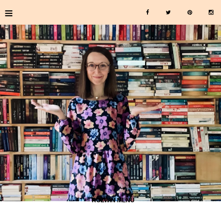
≡
≡ ROZWIŃ MENU