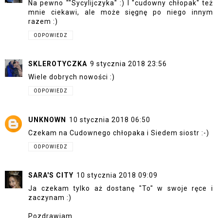
Na pewno ""Sycylijczyka" :) I "cudowny chłopak" też
mnie ciekawi, ale może sięgnę po niego innym
razem :)
ODPOWIEDZ
SKLEROTYCZKA
9 stycznia 2018 23:56
Wiele dobrych nowości :)
ODPOWIEDZ
UNKNOWN
10 stycznia 2018 06:50
Czekam na Cudownego chłopaka i Siedem siostr :-)
ODPOWIEDZ
SARA'S CITY
10 stycznia 2018 09:09
Ja czekam tylko aż dostanę "To" w swoje ręce i
zaczynam :)
Pozdrawiam