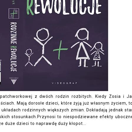
patchworkowej z dwóch rodzin rozbitych. Kiedy Zosia i J
jściach. Mają dorosłe dzieci, które żyją już własnym życiem, t
w układach rodzinnych większych zmian. Dokładają jednak sta
skich stosunkach.Przynosi to niespodziewane efekty uboczn
e duże dzieci to naprawdę duży kłopot...