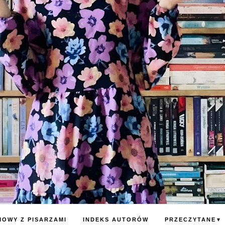
OWY Z PISARZAMI
INDEKS AUTORÓW
PRZECZYTANE
▼