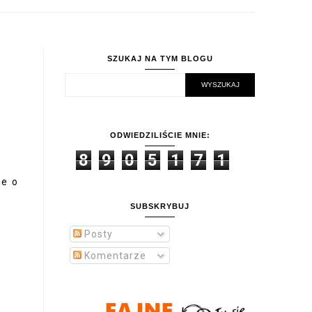
SZUKAJ NA TYM BLOGU
ODWIEDZILIŚCIE MNIE:
8
9
0
5
1
7
1
ie o
SUBSKRYBUJ
Posty
Komentarze