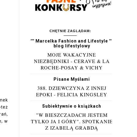
CHĘTNIE ZAGLĄDAM:
''' Marcelka Fashion and Lifestyle '''
blog lifestylowy
MOJE WAKACYJNE
NIEZBĘDNIKI - CERAVE & LA
ROCHE-POSAY & VICHY
Pisane Myślami
388. DZIEWCZYNA Z INNEJ
EPOKI - FELICIA KINGSLEY
anek
Subiektywnie o książkach
oteż
rań,
"W BIESZCZADACH JESTEM
TYLKO JA I GÓRY". SPOTKANIE
e, w
Z IZABELĄ GRABDĄ