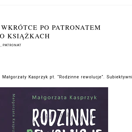
Ż WKRÓTCE PO PATRONATEM
O KSIĄŻKACH
A
,
PATRONAT
 Małgorzaty Kasprzyk pt. "Rodzinne rewolucje". Subiektywn