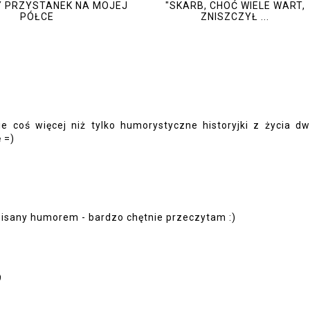
 PRZYSTANEK NA MOJEJ
"SKARB, CHOĆ WIELE WART,
PÓŁCE
ZNISZCZYŁ ...
ie coś więcej niż tylko humorystyczne historyjki z życia d
 =)
 pisany humorem - bardzo chętnie przeczytam :)
9