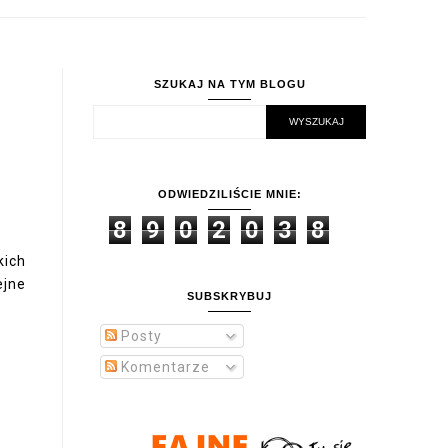
SZUKAJ NA TYM BLOGU
ODWIEDZILIŚCIE MNIE:
8
9
0
2
0
3
8
kich
ejne
SUBSKRYBUJ
Posty
Komentarze