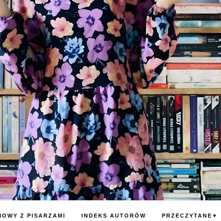
OWY Z PISARZAMI
INDEKS AUTORÓW
PRZECZYTANE
▼