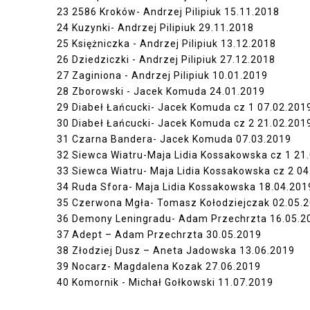
23
2586 Kroków- Andrzej Pilipiuk
15.11.2018
24
Kuzynki- Andrzej Pilipiuk
29.11.2018
25
Księżniczka - Andrzej Pilipiuk
13.12.2018
26
Dziedziczki - Andrzej Pilipiuk
27.12.2018
27
Zaginiona - Andrzej Pilipiuk
10.01.2019
28
Zborowski - Jacek Komuda
24.01.2019
29
Diabeł Łańcucki- Jacek Komuda cz 1
07.02.201
30
Diabeł Łańcucki- Jacek Komuda cz 2
21.02.201
31
Czarna Bandera- Jacek Komuda
07.03.2019
32
Siewca Wiatru-Maja Lidia Kossakowska cz 1
21
33
Siewca Wiatru- Maja Lidia Kossakowska cz 2
04
34
Ruda Sfora- Maja Lidia Kossakowska
18.04.201
35
Czerwona Mgła- Tomasz Kołodziejczak
02.05.
36
Demony Leningradu- Adam Przechrzta
16.05.2
37
Adept – Adam Przechrzta
30.05.2019
38
Złodziej Dusz – Aneta Jadowska
13.06.2019
39
Nocarz- Magdalena Kozak
27.06.2019
40
Komornik - Michał Gołkowski
11.07.2019