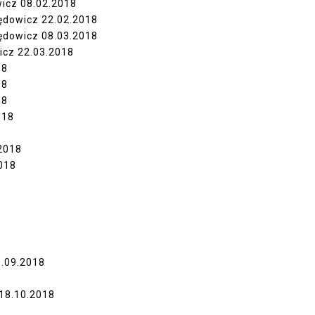
wicz
08.02.2018
ędowicz
22.02.2018
ędowicz
08.03.2018
icz
22.03.2018
18
18
18
018
2018
018
.09.2018
18.10.2018