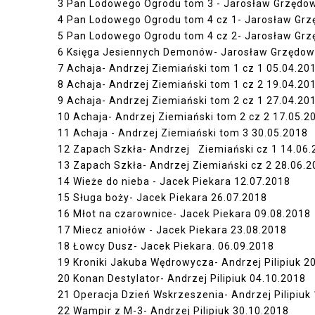
3
Pan Lodowego Ogrodu tom 3 - Jarosław Grzędo
4
Pan Lodowego Ogrodu tom 4 cz 1- Jarosław Grz
5
Pan Lodowego Ogrodu tom 4 cz 2- Jarosław Grz
6
Księga Jesiennych Demonów- Jarosław Grzędow
7
Achaja- Andrzej Ziemiański tom 1 cz 1
05.04.20
8
Achaja- Andrzej Ziemiański tom 1 cz 2
19.04.20
9
Achaja- Andrzej Ziemiański tom 2 cz 1
27.04.20
10
Achaja- Andrzej Ziemiański tom 2 cz 2
17.05.2
11
Achaja - Andrzej Ziemiański tom 3
30.05.2018
12
Zapach Szkła- Andrzej Ziemiański cz 1
14.06.
13
Zapach Szkła- Andrzej Ziemiański cz 2
28.06.2
14
Wieże do nieba - Jacek Piekara
12.07.2018
15
Sługa boży- Jacek Piekara
26.07.2018
16
Młot na czarownice- Jacek Piekara
09.08.2018
17
Miecz aniołów - Jacek Piekara
23.08.2018
18
Łowcy Dusz- Jacek Piekara.
06.09.2018
19
Kroniki Jakuba Wędrowycza- Andrzej Pilipiuk
20
20
Konan Destylator- Andrzej Pilipiuk
04.10.2018
21
Operacja Dzień Wskrzeszenia- Andrzej Pilipiuk
22
Wampir z M-3- Andrzej Pilipiuk
30.10.2018