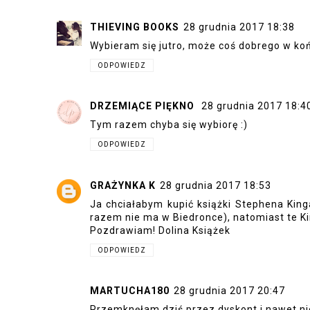
ZAPROSZENIE NA PANEL
BUDOWA
DYSKUSYJNY LETNIEGO FESTIWALU
ZAPROSZ
KSIĄŻKI W ŁODZI
21 KOMENTARZY:
MONALISAP
28 grudnia 2017 17:01
Widziałam sporo książek, ale nie planuję z
ODPOWIEDZ
KATHY LEONIA
28 grudnia 2017 17:31
nie kupuję książek jakoś wolę ebooki;p
ODPOWIEDZ
UPADŁY CZY ANIOŁ
28 grudnia 2017 17:34
Jutro planuje odwiedzić Biedronkę :)