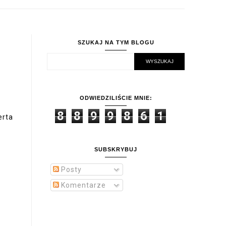
SZUKAJ NA TYM BLOGU
ODWIEDZILIŚCIE MNIE:
8
8
9
9
8
6
1
erta
SUBSKRYBUJ
Posty
Komentarze