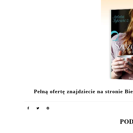
Ja będę dzisiaj buszow