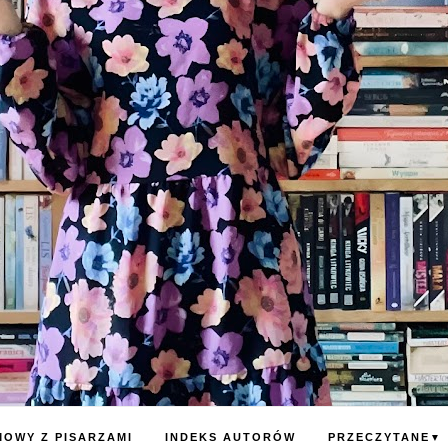
OWY Z PISARZAMI
INDEKS AUTORÓW
PRZECZYTANE
▼