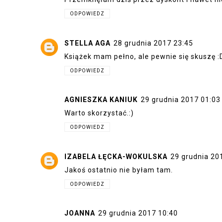
ODPOWIEDZ
ZUZANNA P.
28 grudnia 2017 18:22
Ja już upatrzyłam tytuły dla siebie :D
ODPOWIEDZ
THIEVING BOOKS
28 grudnia 2017 18:38
Wybieram się jutro, może coś dobrego w koń
ODPOWIEDZ
DRZEMIĄCE PIĘKNO
28 grudnia 2017 18:4
Tym razem chyba się wybiorę :)
ODPOWIEDZ
GRAŻYNKA K
28 grudnia 2017 18:53
Ja chciałabym kupić książki Stephena Kin