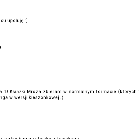
NIE WŁASNEJ MARKI.
AUTORSKIE LIVE Z MONIKĄ MICH
ENIE NA PANEL LEGIMI
| #PROLOGLIVE
akupów.