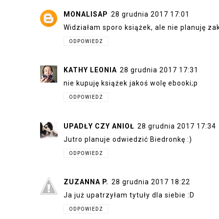
Pełną ofertę znajdziecie na stronie
Bi
POD
JAK NAPISAĆ BESTSELLER?
SOCIA