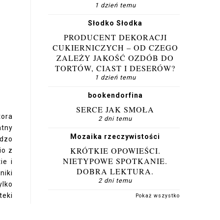
1 dzień temu
Słodko Słodka
PRODUCENT DEKORACJI
CUKIERNICZYCH – OD CZEGO
ZALEŻY JAKOŚĆ OZDÓB DO
TORTÓW, CIAST I DESERÓW?
1 dzień temu
bookendorfina
SERCE JAK SMOŁA
tora
2 dni temu
atny
Mozaika rzeczywistości
rdzo
KRÓTKIE OPOWIEŚCI.
io z
NIETYPOWE SPOTKANIE.
ie i
DOBRA LEKTURA.
niki
2 dni temu
ylko
teki
Pokaż wszystko