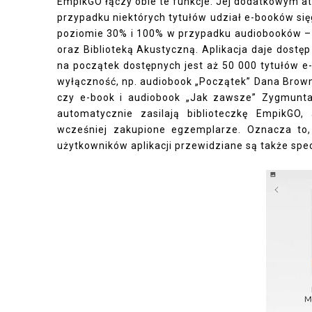
EmpikGO łączy obie te funkcje. Jej dodatkowym a
przypadku niektórych tytułów udział e-booków s
poziomie 30% i 100% w przypadku audiobooków – s
oraz Biblioteką Akustyczną. Aplikacja daje dostęp
na początek dostępnych jest aż 50 000 tytułów e
wyłączność, np. audiobook „Początek” Dana Browna
czy e-book i audiobook „Jak zawsze” Zygmunta
automatycznie zasilają biblioteczkę EmpikGO,
wcześniej zakupione egzemplarze. Oznacza to,
użytkowników aplikacji przewidziane są także spe