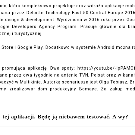
ido, która kompleksowo projektuje oraz wdraża aplikacje mob
uznana przez Deloitte Technology Fast 50 Central Europe 201
bile design & development. Wyróżniona w 2016 roku przez Goo
gle Developers Agency Program. Pracuje głównie dla br
znej i turystycznej.
 Store i Google Play. Dodatkowo w systemie Android można r
promująca aplikację. Dwa spoty: https://youtu.be/-lpPAMO
ne przez dwa tygodnie na antenie TVN, Polsat oraz w kana
czyć w Multikinie. Autorką scenariusza jest Olga Tobiasz, B
ilmy zrealizował dom produkcyjny Bomaye. Za zakup me
tej aplikacji. Będę ją niebawem testować. A wy?