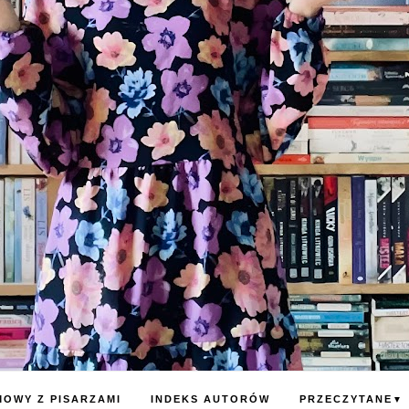
OWY Z PISARZAMI
INDEKS AUTORÓW
PRZECZYTANE
▼