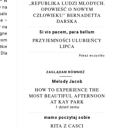
 – W
„REPUBLIKA LUDZI MŁODYCH.
w na
OPOWIEŚĆ O NOWYM
ualo
CZŁOWIEKU” BERNADETTA
ce –
DARSKA
y na
Si vis pacem, para bellum
ngne
PRZYJEMNOŚCI ULUBIEŃCY
.com
LIPCA
tkie
 Dla
Pokaż wszystko
ZAGLĄDAM RÓWNIEŻ
Melody Jacob
HOW TO EXPERIENCE THE
MOST BEAUTIFUL AFTERNOON
AT KAY PARK
1 dzień temu
mamo poczytaj sobie
RITA Z CASCI