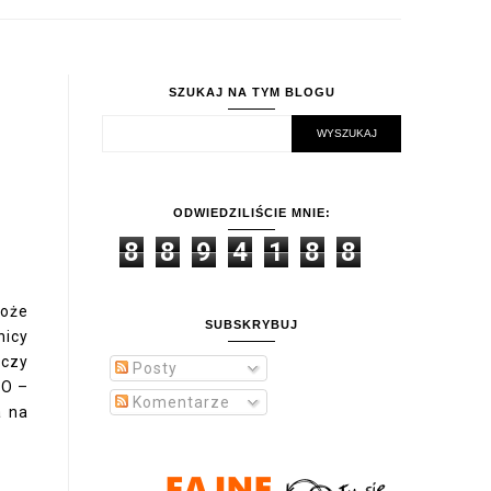
SZUKAJ NA TYM BLOGU
ODWIEDZILIŚCIE MNIE:
8
8
9
4
1
8
8
może
SUBSKRYBUJ
nicy
 czy
Posty
GO –
Komentarze
a na