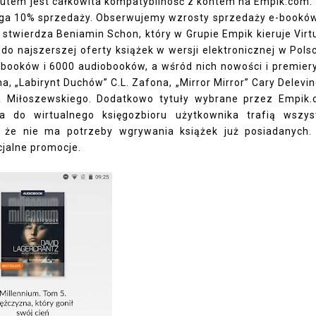
tutem jest całkowita kompatybilność z kontem na Empik.com.
ięga 10% sprzedaży. Obserwujemy wzrosty sprzedaży e-bookó
twierdza Beniamin Schon, który w Grupie Empik kieruje Virt
 do najszerszej oferty książek w wersji elektronicznej w Pols
-booków i 6000 audiobooków, a wśród nich nowości i premier
, „Labirynt Duchów” C.L. Zafona, „Mirror Mirror” Cary Delevi
 Miłoszewskiego. Dodatkowo tytuły wybrane przez Empik
 a do wirtualnego księgozbioru użytkownika trafią wszys
 że nie ma potrzeby wgrywania książek już posiadanych.
cjalne promocje.