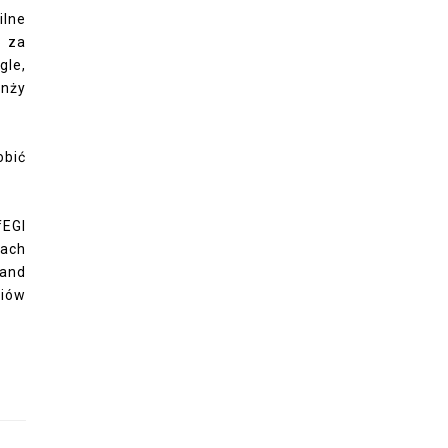
ilne
6 za
gle,
anży
obić
fEGI
łach
rand
diów