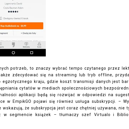
ych potrzeb, to znaczy wybrać tempo czytanego przez lek
 także zdecydować się na streaming lub tryb offline, przyd
egzotycznego kraju, gdzie koszt transmisji danych jest ba
stępniania cytatów w mediach społecznościowych bezpośredn
nalności aplikacji będą się rozwijać w odpowiedzi na sugest
ce w EmpikGO pojawi się również usługa subskrypcji. – Wy
 wskazują, że subskrypcja jest coraz chętniej używana, nie t
 w segmencie książek – tłumaczy szef Virtualo i Biblio