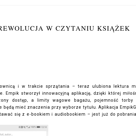
 REWOLUCJA W CZYTANIU KSIĄŻEK
rownicą i w trakcie sprzątania – teraz ulubiona lektura 
Empik stworzył innowacyjną aplikację, dzięki której miłoś
czony dostęp, a limity wagowe bagażu, pojemność torby
e będą mieć znaczenia przy wyborze tytułu. Aplikacja Empik
stawać się z e-bookiem i audiobookiem – jest już do pobrani