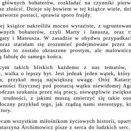
 głównych bohaterów, rozkładać na czynniki pierw
az złościć. Dzieje się bowiem w tej książce wiele, dz
tworze postaci, sprawia sporo frajdy.
j książce nakreśliła mocno wyraziste, z ugruntowa
ównych bohaterów, czyli Marty i Janusza, oraz t
Agaty i Mateusza. W zasadzie w obydwu przypadkac
 oraz starałam się zrozumieć podejmowane przez n
stko to zostało okraszone prostym, ale malownic
ą fabułę do samego końca.
ącym takich bliskich każdemu z nas tematów, 
, walka o lepszy byt. Jest jednak jeden wątek, który
za, przykuł moją największą uwagę. Otóż Katarz
wności fizycznej pod postacią wątku niewidomej Aga
dczas szukania przez nią pracy, niewątpliwie zwiększ
trudności, z jakimi muszą zmierzyć się takie oso
oczny przykład tego, jak rządzą nami stereotypy, kt
tory.
lecam wszystkim miłośnikom życiowych historii, opar
atarzyna Archimowicz pisze z serca do ludzkich serc