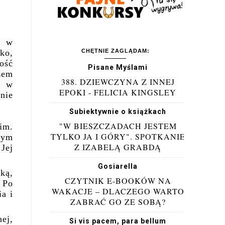
i w
ko,
CHĘTNIE ZAGLĄDAM:
ość
Pisane Myślami
zem
388. DZIEWCZYNA Z INNEJ
z w
EPOKI - FELICIA KINGSLEY
nie
Subiektywnie o książkach
"W BIESZCZADACH JESTEM
im.
TYLKO JA I GÓRY". SPOTKANIE
nym
Z IZABELĄ GRABDĄ
Jej
Gosiarella
rką,
CZYTNIK E-BOOKÓW NA
 Po
WAKACJE – DLACZEGO WARTO
a i
ZABRAĆ GO ZE SOBĄ?
ej,
Si vis pacem, para bellum