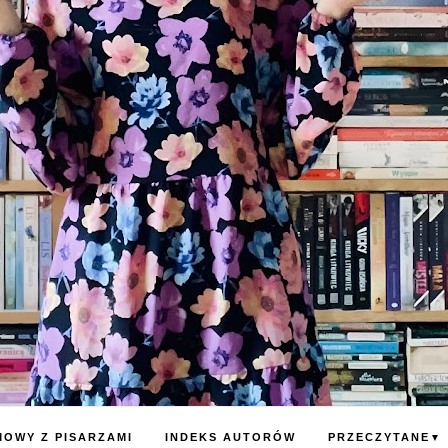
OWY Z PISARZAMI
INDEKS AUTORÓW
PRZECZYTANE
▼