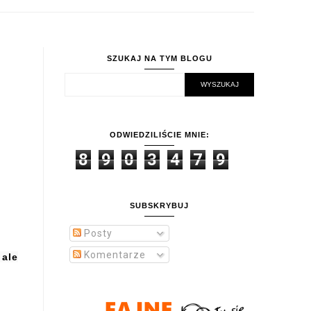
SZUKAJ NA TYM BLOGU
ODWIEDZILIŚCIE MNIE:
8
9
0
3
4
7
9
SUBSKRYBUJ
Posty
Komentarze
 ale