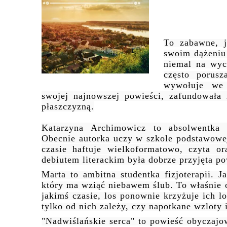
To zabawne, j
swoim dążeniu 
niemal na wyci
często porus
wywołuje we
swojej
najnowszej powieści, zafundowała
płaszczyzną.
Katarzyna Archimowicz to absolwentka 
Obecnie autorka uczy w szkole podstawow
czasie haftuje wielkoformatowo, czyta o
debiutem literackim była dobrze przyjęta p
Marta to ambitna studentka fizjoterapii. J
który ma wziąć niebawem ślub. To właśnie
jakimś czasie, los ponownie krzyżuje ich 
tylko od nich zależy, czy napotkane wzloty
"Nadwiślańskie serca" to powieść obyczajo