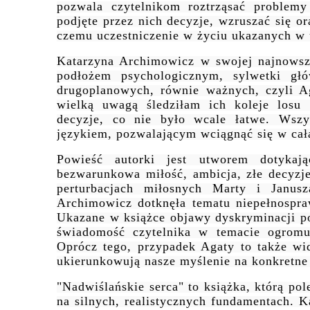
pozwala czytelnikom roztrząsać problemy
podjęte przez nich decyzje, wzruszać się or
czemu uczestniczenie w życiu ukazanych w u
Katarzyna Archimowicz w swojej najnowsze
podłożem psychologicznym, sylwetki gł
drugoplanowych, równie ważnych, czyli 
wielką uwagą śledziłam ich koleje losu
decyzje, co nie było wcale łatwe. Wszy
językiem, pozwalającym wciągnąć się w cał
Powieść autorki jest utworem dotykaj
bezwarunkowa miłość, ambicja, złe decyzje
perturbacjach miłosnych Marty i Janus
Archimowicz dotknęła tematu niepełnospra
Ukazane w książce objawy dyskryminacji po
świadomość czytelnika w temacie ogromu 
Oprócz tego, przypadek Agaty to także wid
ukierunkowują nasze myślenie na konkretne 
"Nadwiślańskie serca" to książka, którą po
na silnych, realistycznych fundamentach. K