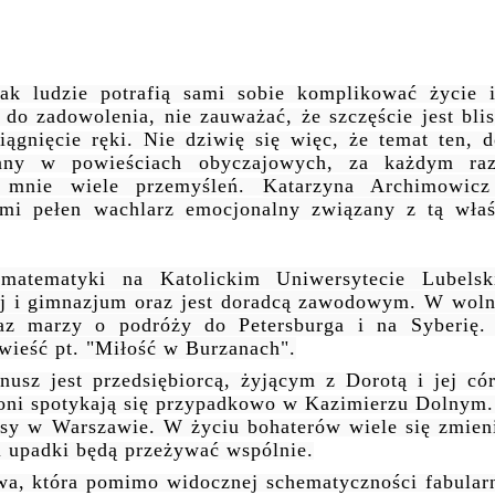
ak ludzie potrafią sami sobie komplikować życie 
do zadowolenia, nie zauważać, że szczęście jest blis
ągnięcie ręki. Nie dziwię się więc, że temat ten, d
zany w powieściach obyczajowych, za każdym ra
 mnie wiele przemyśleń.
Katarzyna Archimowic
 mi pełen wachlarz emocjonalny związany z tą właś
matematyki na Katolickim Uniwersytecie Lubelsk
ej i gimnazjum oraz jest doradcą zawodowym. W wol
raz marzy o podróży do Petersburga i na Syberię. 
owieść pt. "Miłość w Burzanach".
anusz jest przedsiębiorcą, żyjącym z Dorotą i jej có
 oni spotykają się przypadkowo w Kazimierzu Dolnym.
losy w Warszawie. W życiu bohaterów wiele się zmieni
 i upadki będą przeżywać wspólnie.
wa, która pomimo widocznej schematyczności fabularn