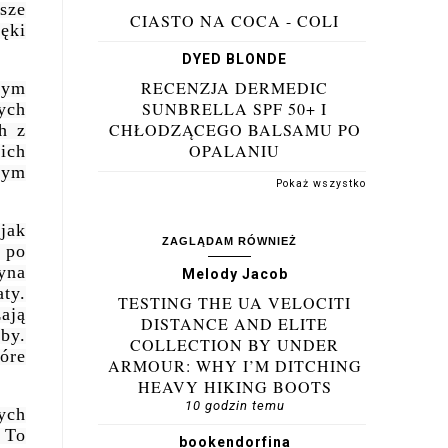
sze
CIASTO NA COCA - COLI
ięki
DYED BLONDE
RECENZJA DERMEDIC
nym
SUNBRELLA SPF 50+ I
ych
CHŁODZĄCEGO BALSAMU PO
h z
OPALANIU
ich
zym
Pokaż wszystko
jak
ZAGLĄDAM RÓWNIEŻ
 po
yna
Melody Jacob
ty.
TESTING THE UA VELOCITI
ają
DISTANCE AND ELITE
by.
COLLECTION BY UNDER
óre
ARMOUR: WHY I’M DITCHING
HEAVY HIKING BOOTS
10 godzin temu
tych
. To
bookendorfina