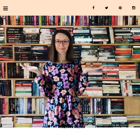
≡
≡ ROZWIŃ MENU