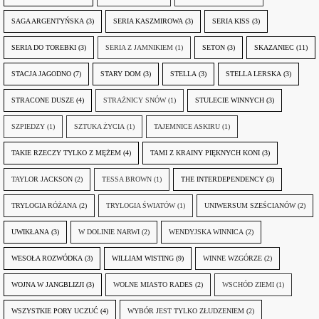
SAGA ARGENTYŃSKA
(3)
SERIA KASZMIROWA
(3)
SERIA KISS
(3)
SERIA DO TOREBKI
(3)
SERIA Z JAMNIKIEM
(1)
SETON
(3)
SKAZANIEC
(11)
STACJA JAGODNO
(7)
STARY DOM
(3)
STELLA
(3)
STELLA LERSKA
(3)
STRACONE DUSZE
(4)
STRAŻNICY SNÓW
(1)
STULECIE WINNYCH
(3)
SZPIEDZY
(1)
SZTUKA ŻYCIA
(1)
TAJEMNICE ASKIRU
(1)
TAKIE RZECZY TYLKO Z MĘŻEM
(4)
TAMI Z KRAINY PIĘKNYCH KONI
(3)
TAYLOR JACKSON
(2)
TESSA BROWN
(1)
THE INTERDEPENDENCY
(3)
TRYLOGIA RÓŻANA
(2)
TRYLOGIA ŚWIATÓW
(1)
UNIWERSUM SZEŚCIANÓW
(2)
UWIKŁANA
(3)
W DOLINIE NARWI
(2)
WENDYJSKA WINNICA
(2)
WESOŁA ROZWÓDKA
(3)
WILLIAM WISTING
(9)
WINNE WZGÓRZE
(2)
WOJNA W JANGBLIZJI
(3)
WOLNE MIASTO RADES
(2)
WSCHÓD ZIEMI
(1)
WSZYSTKIE PORY UCZUĆ
(4)
WYBÓR JEST TYLKO ZŁUDZENIEM
(2)