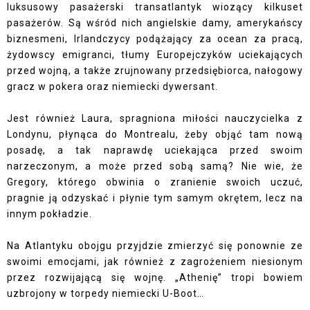
luksusowy pasażerski transatlantyk wiozący kilkuset
pasażerów. Są wśród nich angielskie damy, amerykańscy
biznesmeni, Irlandczycy podążający za ocean za pracą,
żydowscy emigranci, tłumy Europejczyków uciekających
przed wojną, a także zrujnowany przedsiębiorca, nałogowy
gracz w pokera oraz niemiecki dywersant.
Jest również Laura, spragniona miłości nauczycielka z
Londynu, płynąca do Montrealu, żeby objąć tam nową
posadę, a tak naprawdę uciekająca przed swoim
narzeczonym, a może przed sobą samą? Nie wie, że
Gregory, którego obwinia o zranienie swoich uczuć,
pragnie ją odzyskać i płynie tym samym okrętem, lecz na
innym pokładzie.
Na Atlantyku obojgu przyjdzie zmierzyć się ponownie ze
swoimi emocjami, jak również z zagrożeniem niesionym
przez rozwijającą się wojnę. „Athenię” tropi bowiem
uzbrojony w torpedy niemiecki U-Boot…