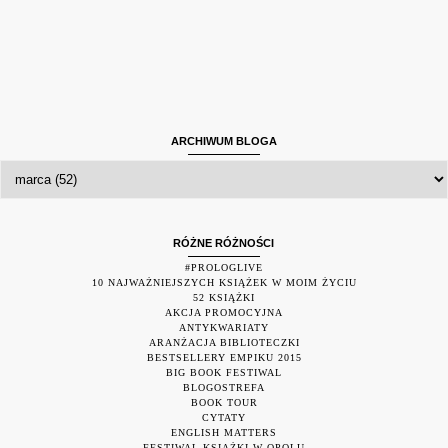
ARCHIWUM BLOGA
RÓŻNE RÓŻNOŚCI
#PROLOGLIVE
10 NAJWAŻNIEJSZYCH KSIĄŻEK W MOIM ŻYCIU
52 KSIĄŻKI
AKCJA PROMOCYJNA
ANTYKWARIATY
ARANŻACJA BIBLIOTECZKI
BESTSELLERY EMPIKU 2015
BIG BOOK FESTIWAL
BLOGOSTREFA
BOOK TOUR
CYTATY
ENGLISH MATTERS
FESTIWAL KSIĄŻKI W OPOLU