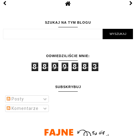
SZUKAJ NA TYM BLOGU
ODWIEDZILIŚCIE MNIE:
8
8
9
9
8
8
3
SUBSKRYBUJ
Posty
Komentarze