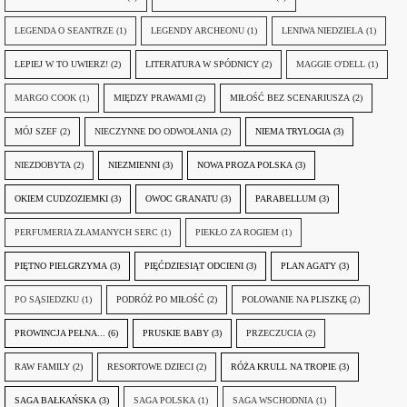
LEGENDA O SEANTRZE
(1)
LEGENDY ARCHEONU
(1)
LENIWA NIEDZIELA
(1)
LEPIEJ W TO UWIERZ!
(2)
LITERATURA W SPÓDNICY
(2)
MAGGIE O'DELL
(1)
MARGO COOK
(1)
MIĘDZY PRAWAMI
(2)
MIŁOŚĆ BEZ SCENARIUSZA
(2)
MÓJ SZEF
(2)
NIECZYNNE DO ODWOŁANIA
(2)
NIEMA TRYLOGIA
(3)
NIEZDOBYTA
(2)
NIEZMIENNI
(3)
NOWA PROZA POLSKA
(3)
OKIEM CUDZOZIEMKI
(3)
OWOC GRANATU
(3)
PARABELLUM
(3)
PERFUMERIA ZŁAMANYCH SERC
(1)
PIEKŁO ZA ROGIEM
(1)
PIĘTNO PIELGRZYMA
(3)
PIĘĆDZIESIĄT ODCIENI
(3)
PLAN AGATY
(3)
PO SĄSIEDZKU
(1)
PODRÓŻ PO MIŁOŚĆ
(2)
POLOWANIE NA PLISZKĘ
(2)
PROWINCJA PEŁNA...
(6)
PRUSKIE BABY
(3)
PRZECZUCIA
(2)
RAW FAMILY
(2)
RESORTOWE DZIECI
(2)
RÓŻA KRULL NA TROPIE
(3)
SAGA BAŁKAŃSKA
(3)
SAGA POLSKA
(1)
SAGA WSCHODNIA
(1)