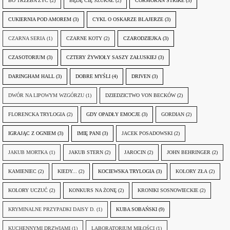
BO TRZEBA ŻYĆ
(2)
BĘDĘ CIĘ SZUKAŁ
(2)
CORMORAN STRIKE
(3)
CUKIERNIA POD AMOREM
(3)
CYKL O OSKARZE BLAJERZE
(3)
CZARNA SERIA
(1)
CZARNE KOTY
(2)
CZARODZIEJKA
(3)
CZASOTORIUM
(3)
CZTERY ŻYWIOŁY SASZY ZAŁUSKIEJ
(3)
DARINGHAM HALL
(3)
DOBRE MYŚLI
(4)
DRIVEN
(3)
DWÓR NA LIPOWYM WZGÓRZU
(1)
DZIEDZICTWO VON BECKÓW
(2)
FLORENCKA TRYLOGIA
(2)
GDY OPADŁY EMOCJE
(3)
GORDIAN
(2)
IGRAJĄC Z OGNIEM
(3)
IMIĘ PANI
(3)
JACEK POSADOWSKI
(2)
JAKUB MORTKA
(1)
JAKUB STERN
(2)
JAROCIN
(2)
JOHN BEHRINGER
(2)
KAMIENIEC
(2)
KIEDY...
(2)
KOCIEWSKA TRYLOGIA
(3)
KOLORY ZŁA
(2)
KOLORY UCZUĆ
(2)
KONKURS NA ŻONĘ
(2)
KRONIKI SOSNOWIECKIE
(2)
KRYMINALNE PRZYPADKI DAISY D.
(1)
KUBA SOBAŃSKI
(9)
KUCHENNYMI DRZWIAMI
(1)
LABORATORIUM MIŁOŚCI
(1)