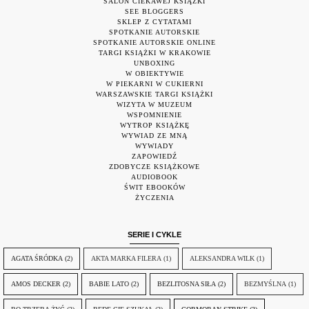
SALON CIEKAWEJ KSIĄŻKI
SEE BLOGGERS
SKLEP Z CYTATAMI
SPOTKANIE AUTORSKIE
SPOTKANIE AUTORSKIE ONLINE
TARGI KSIĄŻKI W KRAKOWIE
UNBOXING
W OBIEKTYWIE
W PIEKARNI W CUKIERNI
WARSZAWSKIE TARGI KSIĄŻKI
WIZYTA W MUZEUM
WSPOMNIENIE
WYTROP KSIĄŻKĘ
WYWIAD ZE MNĄ
WYWIADY
ZAPOWIEDŹ
ZDOBYCZE KSIĄŻKOWE
AUDIOBOOK
ŚWIT EBOOKÓW
ŻYCZENIA
SERIE I CYKLE
AGATA ŚRÓDKA
(2)
AKTA MARKA FILERA
(1)
ALEKSANDRA WILK
(1)
AMOS DECKER
(2)
BABIE LATO
(2)
BEZLITOSNA SIŁA
(2)
BEZMYŚLNA
(1)