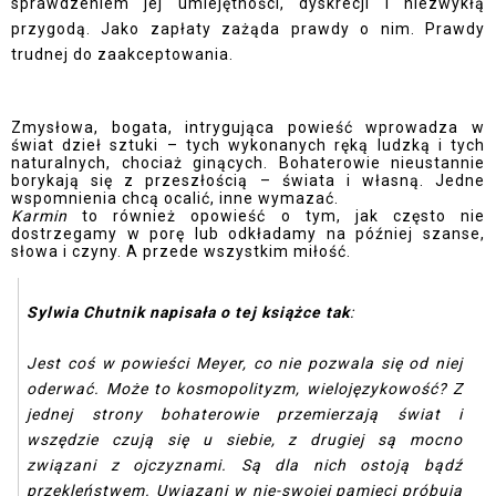
sprawdzeniem jej umiejętności, dyskrecji i niezwykłą
przygodą. Jako zapłaty zażąda prawdy o nim. Prawdy
trudnej do zaakceptowania.
Zmysłowa, bogata, intrygująca powieść wprowadza w
świat dzieł sztuki – tych wykonanych ręką ludzką i tych
naturalnych, chociaż ginących. Bohaterowie nieustannie
borykają się z przeszłością – świata i własną. Jedne
wspomnienia chcą ocalić, inne wymazać.
Karmin
to również opowieść o tym, jak często nie
dostrzegamy w porę lub odkładamy na później szanse,
słowa i czyny. A przede wszystkim miłość.
Sylwia Chutnik napisała o tej książce tak
:
Jest coś w powieści Meyer, co nie pozwala się od niej
oderwać. Może to kosmopolityzm, wielojęzykowość? Z
jednej strony bohaterowie przemierzają świat i
wszędzie czują się u siebie, z drugiej są mocno
związani z ojczyznami. Są dla nich ostoją bądź
przekleństwem. Uwiązani w nie-swojej pamięci próbują