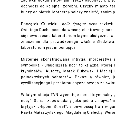
żadnych dokumentów ani rzeczy osobistych, więc 
dochodzi do kolejnej zdrobni. Czyżby miasto te
huczy od plotek. Mordercę należy znaleźć, zanim p
Początek XX wieku,
belle époque
, czas rozkwitu
Świetego Ducha posiada własną elektrownię, po ul
się nowoczesne laboratorium kryminalistyczne, 
znaczenie dla prowadzonego właśnie śledztwa.
laboratorium jest imponująca.
Misternie skonstruowana intryga, morderstwa 
symbolika - „Najdłuższa noc” to książka, której
kryminałów. Autorzy, Marek Bukowski i Maciej 
pełnokrwistych bohaterów. Pokazują również, 
cywilizacyjnego i przełomu obyczajowego ze świa
W lutym stacja TVN wyemituje serial kryminalny „
nocy”. Serial, zapowiadany jako jedna z najważn
brytyjski „Ripper Street”, z pewnością trafi w 
Pawła Małaszyńskiego, Magdalenę Cielecką, Weron