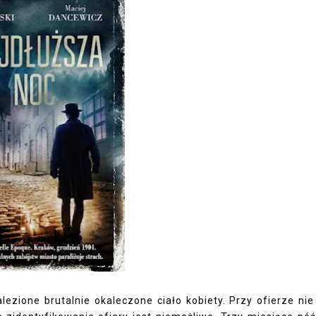
lezione brutalnie okaleczone ciało kobiety. Przy ofierze ni