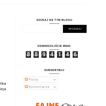
SZUKAJ NA TYM BLOGU
ODWIEDZILIŚCIE MNIE:
8
8
9
4
1
4
6
SUBSKRYBUJ
Posty
lika
Komentarze
ieja