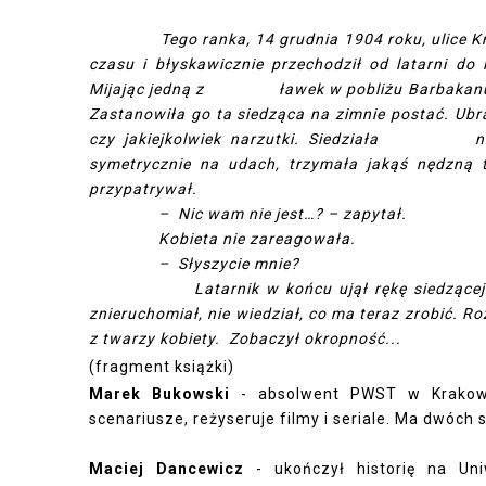
Tego ranka, 14 grudnia 1904 roku, ulice Krakow
czasu i błyskawicznie przechodził od latarni do 
Mijając jedną z ławek w pobliżu Barbakanu, s
Zastanowiła go ta siedząca na zimnie postać.
czy jakiejkolwiek narzutki. Siedziała nier
symetrycznie na udach, trzymała jakąś nędzną to
przypatrywał.
– Nic wam nie jest…? – zapytał.
Kobieta nie zareagowała.
– Słyszycie mnie?
Latarnik w końcu ujął rękę siedzącej kobiet
znieruchomiał, nie wiedział, co ma teraz zrobić. R
z twarzy kobiety. Zobaczył okropność...
(fragment książki)
Marek Bukowski
- absolwent PWST w Krakowie.
scenariusze, reżyseruje filmy i seriale. Ma dwóch
Maciej Dancewicz
- ukończył historię na Uniw