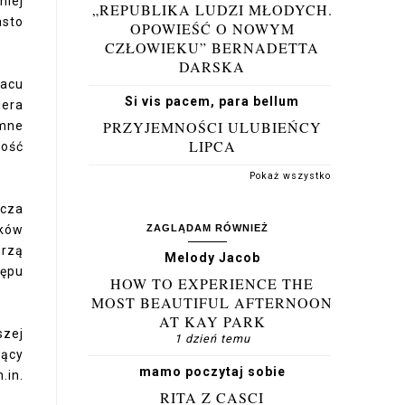
niej
„REPUBLIKA LUDZI MŁODYCH.
asto
OPOWIEŚĆ O NOWYM
CZŁOWIEKU” BERNADETTA
DARSKA
lacu
Si vis pacem, para bellum
iera
PRZYJEMNOŚCI ULUBIEŃCY
omne
LIPCA
ność
Pokaż wszystko
icza
ZAGLĄDAM RÓWNIEŻ
ików
orzą
Melody Jacob
tępu
HOW TO EXPERIENCE THE
MOST BEAUTIFUL AFTERNOON
AT KAY PARK
szej
1 dzień temu
jący
mamo poczytaj sobie
.in.
RITA Z CASCI