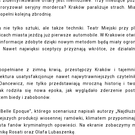
zidentyfikowanie ofiary jest niemożliwe. Trzy miesiące póź
rroryzował seryjny morderca? Kraków paraliżuje strach. Mi
opełni kolejną zbrodnię.
 nie tylko sztuki, ale także techniki. Teatr Miejski przy p
icach miasta jeżdżą już pierwsze automobile. W Krakowie otw
a informacje zdobyte dzięki nowym metodom będą miały ogr
 Nawet najwięksi sceptycy przyznają wkrótce, że działal
popełniane z zimną krwią, przestępczy Kraków i tajemn
 lektura usatysfakcjonuje nawet najwytrawniejszych czyteln
Dancewicz, nie tylko przedstawiają mroczną historię i tw
jak rodziła się nowa epoka, jak wyglądało zderzenie pos
tem biedy i zabobonów.
Belle Epoque”, którego scenariusz napisali autorzy „Najdłuż
iejszych produkcji wiosennej ramówki, klimatem przypomina
gusta fanów kryminalnych opowieści. Na ekranie zobaczymy m
ikę Rosati oraz Olafa Lubaszenkę.