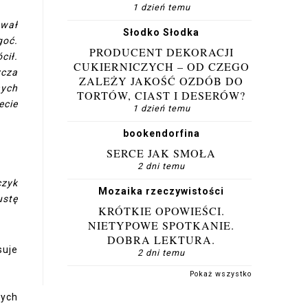
1 dzień temu
ował
Słodko Słodka
goć.
PRODUCENT DEKORACJI
cił.
CUKIERNICZYCH – OD CZEGO
zcza
ZALEŻY JAKOŚĆ OZDÓB DO
nych
TORTÓW, CIAST I DESERÓW?
ecie
1 dzień temu
bookendorfina
SERCE JAK SMOŁA
2 dni temu
czyk
Mozaika rzeczywistości
ustę
KRÓTKIE OPOWIEŚCI.
NIETYPOWE SPOTKANIE.
DOBRA LEKTURA.
suje
2 dni temu
Pokaż wszystko
nych