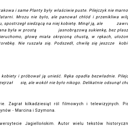
a i same Planty były właściwie puste. Pilejczyk nie marn
latarni. Mrozu nie było, ale panował chłód i przenikliwa wil
postrzegł siedzącą na niej kobietę. Minął ją, ale zawró
 Ubrana była w prostą jasnobrązową sukienkę, bez płas
uchomo, głowę miała okręconą chustą, w rękach, ułożo
rebkę. Nie ruszała się. Podszedł, chwilę się jeszcze kobi
y i próbował ją unieść. Ręka opadła bezwładnie. Pilej
ozejrzał się, ale wokół nie było nikogo. Delikatnie odsunął ch
 Zagrał kilkadziesiąt ról filmowych i telewizyjnych. Pi
 synów - Marcina i Szymona.
ersytecie Jagiellońskim. Autor wielu tekstów historycz