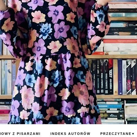
OWY Z PISARZAMI
INDEKS AUTORÓW
PRZECZYTANE
▼