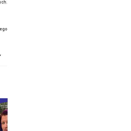
ych.
nego
?