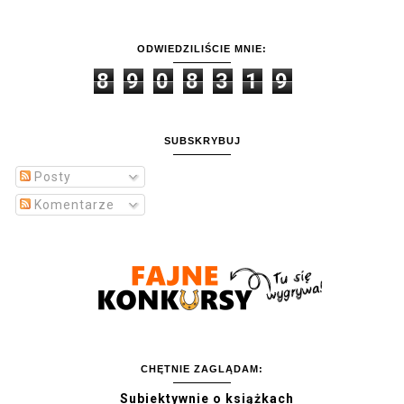
ODWIEDZILIŚCIE MNIE:
8
9
0
8
3
1
9
SUBSKRYBUJ
Posty
Komentarze
CHĘTNIE ZAGLĄDAM:
Subiektywnie o książkach