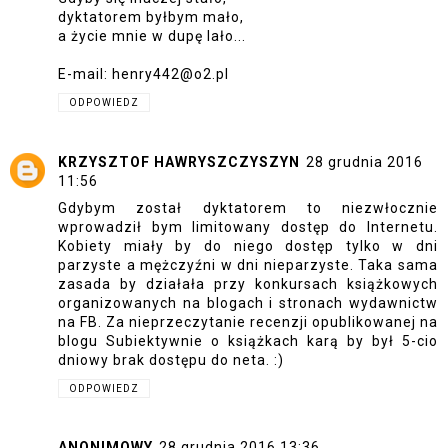
dyktatorem byłbym mało,
a życie mnie w dupę lało...
E-mail: henry442@o2.pl
ODPOWIEDZ
KRZYSZTOF HAWRYSZCZYSZYN
28 grudnia 2016
11:56
Gdybym został dyktatorem to niezwłocznie
wprowadził bym limitowany dostęp do Internetu.
Kobiety miały by do niego dostęp tylko w dni
parzyste a mężczyźni w dni nieparzyste. Taka sama
zasada by działała przy konkursach książkowych
organizowanych na blogach i stronach wydawnictw
na FB. Za nieprzeczytanie recenzji opublikowanej na
blogu Subiektywnie o książkach karą by był 5-cio
dniowy brak dostępu do neta. :)
ODPOWIEDZ
ANONIMOWY
28 grudnia 2016 13:36