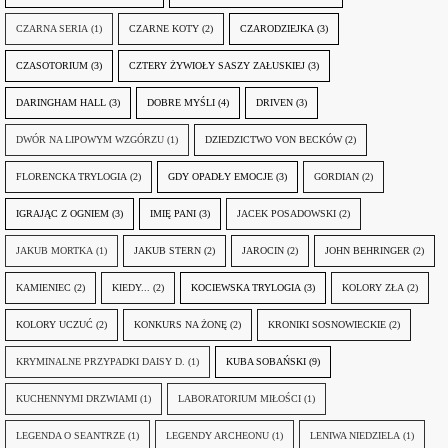
CZARNA SERIA
(1)
CZARNE KOTY
(2)
CZARODZIEJKA
(3)
CZASOTORIUM
(3)
CZTERY ŻYWIOŁY SASZY ZAŁUSKIEJ
(3)
DARINGHAM HALL
(3)
DOBRE MYŚLI
(4)
DRIVEN
(3)
DWÓR NA LIPOWYM WZGÓRZU
(1)
DZIEDZICTWO VON BECKÓW
(2)
FLORENCKA TRYLOGIA
(2)
GDY OPADŁY EMOCJE
(3)
GORDIAN
(2)
IGRAJĄC Z OGNIEM
(3)
IMIĘ PANI
(3)
JACEK POSADOWSKI
(2)
JAKUB MORTKA
(1)
JAKUB STERN
(2)
JAROCIN
(2)
JOHN BEHRINGER
(2)
KAMIENIEC
(2)
KIEDY...
(2)
KOCIEWSKA TRYLOGIA
(3)
KOLORY ZŁA
(2)
KOLORY UCZUĆ
(2)
KONKURS NA ŻONĘ
(2)
KRONIKI SOSNOWIECKIE
(2)
KRYMINALNE PRZYPADKI DAISY D.
(1)
KUBA SOBAŃSKI
(9)
KUCHENNYMI DRZWIAMI
(1)
LABORATORIUM MIŁOŚCI
(1)
LEGENDA O SEANTRZE
(1)
LEGENDY ARCHEONU
(1)
LENIWA NIEDZIELA
(1)