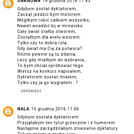
UNKNOWN
14 grudnia 2016 11:43
Gdybym został dyktatorem,
Zaczął jeździć bym motorem.
Mógłbym robić całkiem wszystko,
Nawet wsadzić kij w mrowisko.
Cały świat stałby otworem,
Zostałbym dla wielu wzorem.
Tylko czy to dobra rola,
Gdy świat ma Cię za potwora?
Różne pewnie są tu zdania,
Lecz gdy miałbym do wybrania,
To bym chciał spróbować tego.
Wiersz na konkurs napisałem,
Dyktatorem zostać miałem,
Tylko czy ja go wygrałem...?
ODPOWIEDZ
NALA
15 grudnia 2016 11:06
Gdybym została dyktatorem
Przyjęłabym ten tytuł grzecznie i z humorem.
Następnie zarządziłabym zniesienie dyktatury
Tak po prostu z grubej rury.