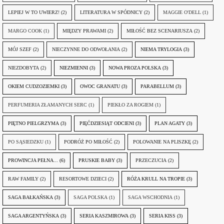
LEPIEJ W TO UWIERZ!
(2)
LITERATURA W SPÓDNICY
(2)
MAGGIE O'DELL
(1)
MARGO COOK
(1)
MIĘDZY PRAWAMI
(2)
MIŁOŚĆ BEZ SCENARIUSZA
(2)
MÓJ SZEF
(2)
NIECZYNNE DO ODWOŁANIA
(2)
NIEMA TRYLOGIA
(3)
NIEZDOBYTA
(2)
NIEZMIENNI
(3)
NOWA PROZA POLSKA
(3)
OKIEM CUDZOZIEMKI
(3)
OWOC GRANATU
(3)
PARABELLUM
(3)
PERFUMERIA ZŁAMANYCH SERC
(1)
PIEKŁO ZA ROGIEM
(1)
PIĘTNO PIELGRZYMA
(3)
PIĘĆDZIESIĄT ODCIENI
(3)
PLAN AGATY
(3)
PO SĄSIEDZKU
(1)
PODRÓŻ PO MIŁOŚĆ
(2)
POLOWANIE NA PLISZKĘ
(2)
PROWINCJA PEŁNA...
(6)
PRUSKIE BABY
(3)
PRZECZUCIA
(2)
RAW FAMILY
(2)
RESORTOWE DZIECI
(2)
RÓŻA KRULL NA TROPIE
(3)
SAGA BAŁKAŃSKA
(3)
SAGA POLSKA
(1)
SAGA WSCHODNIA
(1)
SAGA ARGENTYŃSKA
(3)
SERIA KASZMIROWA
(3)
SERIA KISS
(3)