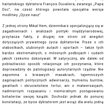
haitańskiego dyktatora François Duvaliera, zwanego „Papa
Doc”, na cześć którego powstała specjalna wersja
modlitwy „Ojcze nasz”.
Z jednej strony Mikal Hem, dziennikarz specjalizujący się w
zagadnieniach i analizach polityki międzynarodowej,
przytacza fakty, z drugiej nie stroni od anegdot
dotyczących prywatnego życia dyktatorów. Pisze o ich
słabostkach, ulubionych autach i sportach – także tych
bardzo ekstremalnych, o miłosnych podbojach i cudach
jakich rzekomo dokonywali. W satyryczny, ale daleki od
pobłażliwości sposób relacjonuje ich poczynania, które
doprowadziły do patologizacji autorytarnych rządów. Nie
zapomina o krwawych masakrach, tajemniczych
zaginięciach politycznych adwersarzy, tłumieniu buntów,
gwałtach i okrucieństwie tortur, ani o malwersacjach,
nadmiernym rozpasaniu i niemoralnym postępowaniu
bohaterów swojej książki. Dochodzi jednak do ponurej
konstatacji, że bycie dyktatorem jest wciąż dla wielu jedną