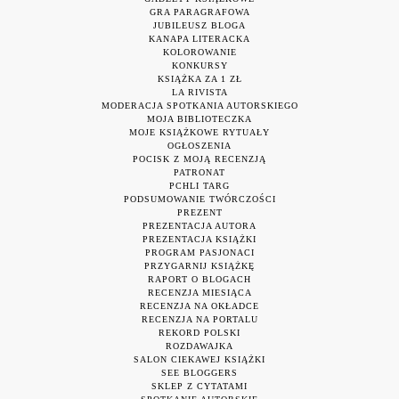
GRA PARAGRAFOWA
JUBILEUSZ BLOGA
KANAPA LITERACKA
KOLOROWANIE
KONKURSY
KSIĄŻKA ZA 1 ZŁ
LA RIVISTA
MODERACJA SPOTKANIA AUTORSKIEGO
MOJA BIBLIOTECZKA
MOJE KSIĄŻKOWE RYTUAŁY
OGŁOSZENIA
POCISK Z MOJĄ RECENZJĄ
PATRONAT
PCHLI TARG
PODSUMOWANIE TWÓRCZOŚCI
PREZENT
PREZENTACJA AUTORA
PREZENTACJA KSIĄŻKI
PROGRAM PASJONACI
PRZYGARNIJ KSIĄŻKĘ
RAPORT O BLOGACH
RECENZJA MIESIĄCA
RECENZJA NA OKŁADCE
RECENZJA NA PORTALU
REKORD POLSKI
ROZDAWAJKA
SALON CIEKAWEJ KSIĄŻKI
SEE BLOGGERS
SKLEP Z CYTATAMI