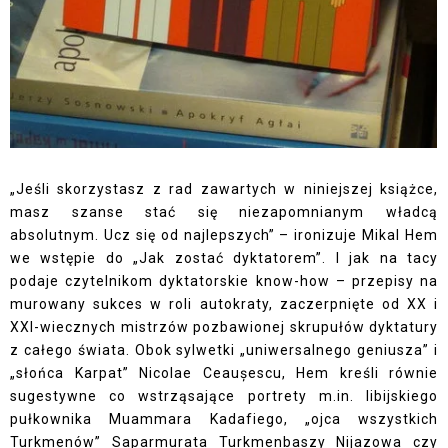
„Jeśli skorzystasz z rad zawartych w niniejszej książce,
masz szanse stać się niezapomnianym władcą
absolutnym. Ucz się od najlepszych” – ironizuje Mikal Hem
we wstępie do „Jak zostać dyktatorem”. I jak na tacy
podaje czytelnikom dyktatorskie know-how – przepisy na
murowany sukces w roli autokraty, zaczerpnięte od XX i
XXI-wiecznych mistrzów pozbawionej skrupułów dyktatury
z całego świata. Obok sylwetki „uniwersalnego geniusza” i
„słońca Karpat” Nicolae Ceaușescu, Hem kreśli równie
sugestywne co wstrząsające portrety m.in. libijskiego
pułkownika Muammara Kadafiego, „ojca wszystkich
Turkmenów” Saparmurata Turkmenbaszy Nijazowa czy