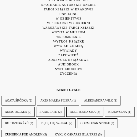
SPOTKANIE AUTORSKIE
SPOTKANIE AUTORSKIE ONLINE
TARGI KSIĄŻKI W KRAKOWIE
UNBOXING
W OBIEKTYWIE
W PIEKARNI W CUKIERNI
WARSZAWSKIE TARGI KSIĄŻKI
WIZYTA W MUZEUM
WSPOMNIENIE
WYTROP KSIĄŻKĘ
WYWIAD ZE MNĄ
WYWIADY
ZAPOWIEDŹ
ZDOBYCZE KSIĄŻKOWE
AUDIOBOOK
ŚWIT EBOOKÓW
ŻYCZENIA
SERIE I CYKLE
AGATA ŚRÓDKA
(2)
AKTA MARKA FILERA
(1)
ALEKSANDRA WILK
(1)
AMOS DECKER
(2)
BABIE LATO
(2)
BEZLITOSNA SIŁA
(2)
BEZMYŚLNA
(1)
BO TRZEBA ŻYĆ
(2)
BĘDĘ CIĘ SZUKAŁ
(2)
CORMORAN STRIKE
(3)
CUKIERNIA POD AMOREM
(3)
CYKL O OSKARZE BLAJERZE
(3)