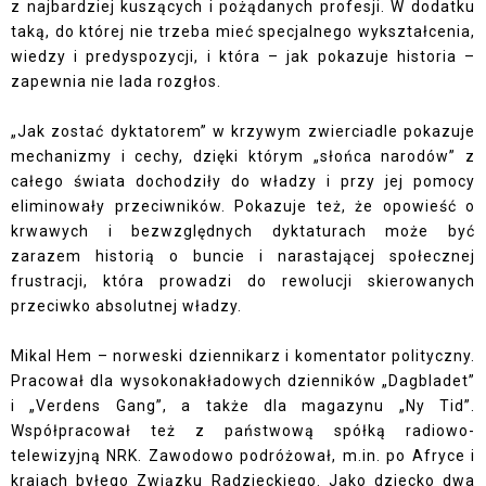
z najbardziej kuszących i pożądanych profesji. W dodatku
taką, do której nie trzeba mieć specjalnego wykształcenia,
wiedzy i predyspozycji, i która – jak pokazuje historia –
zapewnia nie lada rozgłos.
„Jak zostać dyktatorem” w krzywym zwierciadle pokazuje
mechanizmy i cechy, dzięki którym „słońca narodów” z
całego świata dochodziły do władzy i przy jej pomocy
eliminowały przeciwników. Pokazuje też, że opowieść o
krwawych i bezwzględnych dyktaturach może być
zarazem historią o buncie i narastającej społecznej
frustracji, która prowadzi do rewolucji skierowanych
przeciwko absolutnej władzy.
Mikal Hem – norweski dziennikarz i komentator polityczny.
Pracował dla wysokonakładowych dzienników „Dagbladet”
i „Verdens Gang”, a także dla magazynu „Ny Tid”.
Współpracował też z państwową spółką radiowo-
telewizyjną NRK. Zawodowo podróżował, m.in. po Afryce i
krajach byłego Związku Radzieckiego. Jako dziecko dwa