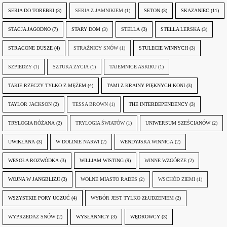
SERIA DO TOREBKI
(3)
SERIA Z JAMNIKIEM
(1)
SETON
(3)
SKAZANIEC
(11)
STACJA JAGODNO
(7)
STARY DOM
(3)
STELLA
(3)
STELLA LERSKA
(3)
STRACONE DUSZE
(4)
STRAŻNICY SNÓW
(1)
STULECIE WINNYCH
(3)
SZPIEDZY
(1)
SZTUKA ŻYCIA
(1)
TAJEMNICE ASKIRU
(1)
TAKIE RZECZY TYLKO Z MĘŻEM
(4)
TAMI Z KRAINY PIĘKNYCH KONI
(3)
TAYLOR JACKSON
(2)
TESSA BROWN
(1)
THE INTERDEPENDENCY
(3)
TRYLOGIA RÓŻANA
(2)
TRYLOGIA ŚWIATÓW
(1)
UNIWERSUM SZEŚCIANÓW
(2)
UWIKŁANA
(3)
W DOLINIE NARWI
(2)
WENDYJSKA WINNICA
(2)
WESOŁA ROZWÓDKA
(3)
WILLIAM WISTING
(9)
WINNE WZGÓRZE
(2)
WOJNA W JANGBLIZJI
(3)
WOLNE MIASTO RADES
(2)
WSCHÓD ZIEMI
(1)
WSZYSTKIE PORY UCZUĆ
(4)
WYBÓR JEST TYLKO ZŁUDZENIEM
(2)
WYPRZEDAŻ SNÓW
(2)
WYSŁANNICY
(3)
WĘDROWCY
(3)