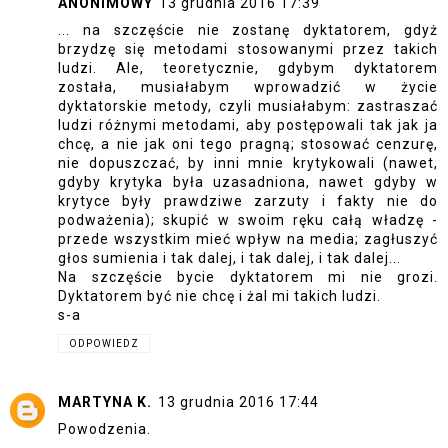
ANONIMOWY
13 grudnia 2016 17:39
... na szczęście nie zostanę dyktatorem, gdyż
brzydzę się metodami stosowanymi przez takich
ludzi. Ale, teoretycznie, gdybym dyktatorem
została, musiałabym wprowadzić w życie
dyktatorskie metody, czyli musiałabym: zastraszać
ludzi różnymi metodami, aby postępowali tak jak ja
chcę, a nie jak oni tego pragną; stosować cenzurę,
nie dopuszczać, by inni mnie krytykowali (nawet,
gdyby krytyka była uzasadniona, nawet gdyby w
krytyce były prawdziwe zarzuty i fakty nie do
podważenia); skupić w swoim ręku całą władzę -
przede wszystkim mieć wpływ na media; zagłuszyć
głos sumienia i tak dalej, i tak dalej, i tak dalej...
Na szczęście bycie dyktatorem mi nie grozi.
Dyktatorem być nie chcę i żal mi takich ludzi.
s-a
ODPOWIEDZ
MARTYNA K.
13 grudnia 2016 17:44
Powodzenia.