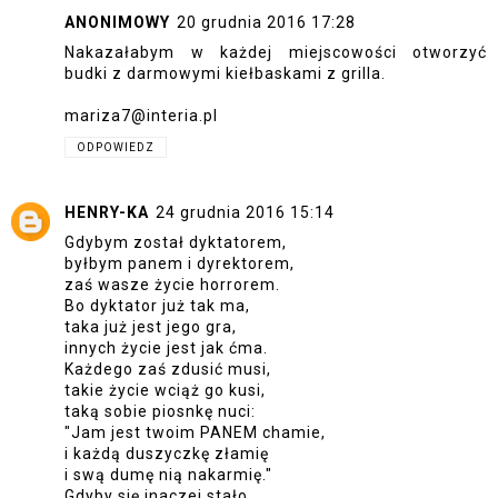
ANONIMOWY
20 grudnia 2016 17:28
Nakazałabym w każdej miejscowości otworzyć
budki z darmowymi kiełbaskami z grilla.
mariza7@interia.pl
ODPOWIEDZ
HENRY-KA
24 grudnia 2016 15:14
Gdybym został dyktatorem,
byłbym panem i dyrektorem,
zaś wasze życie horrorem.
Bo dyktator już tak ma,
taka już jest jego gra,
innych życie jest jak ćma.
Każdego zaś zdusić musi,
takie życie wciąż go kusi,
taką sobie piosnkę nuci:
"Jam jest twoim PANEM chamie,
i każdą duszyczkę złamię
i swą dumę nią nakarmię."
Gdyby się inaczej stało,