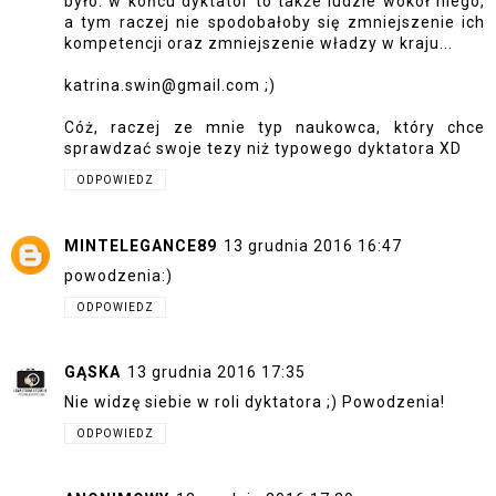
było: w końcu dyktator to także ludzie wokół niego,
a tym raczej nie spodobałoby się zmniejszenie ich
kompetencji oraz zmniejszenie władzy w kraju...
katrina.swin@gmail.com ;)
Cóż, raczej ze mnie typ naukowca, który chce
sprawdzać swoje tezy niż typowego dyktatora XD
ODPOWIEDZ
MINTELEGANCE89
13 grudnia 2016 16:47
powodzenia:)
ODPOWIEDZ
GĄSKA
13 grudnia 2016 17:35
Nie widzę siebie w roli dyktatora ;) Powodzenia!
ODPOWIEDZ