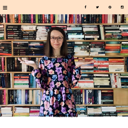
≡
≡ ROZWIŃ MENU