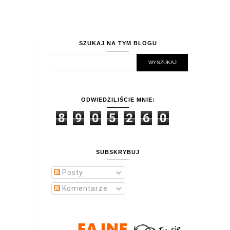
SZUKAJ NA TYM BLOGU
ODWIEDZILIŚCIE MNIE:
8
9
0
5
2
6
0
SUBSKRYBUJ
Posty
Komentarze