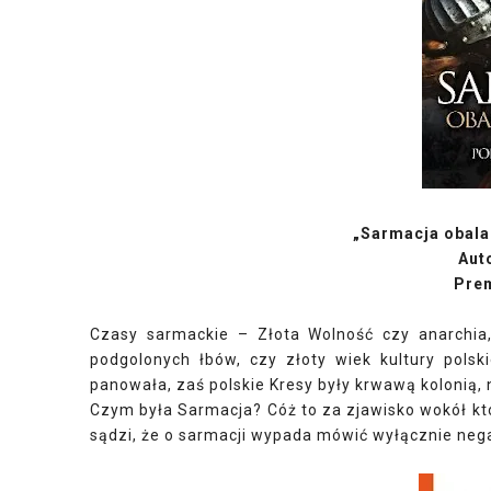
„Sarmacja obala
Aut
Prem
Czasy sarmackie – Złota Wolność czy anarchia,
podgolonych łbów, czy złoty wiek kultury polsk
panowała, zaś polskie Kresy były krwawą kolonią, n
Czym była Sarmacja? Cóż to za zjawisko wokół któ
sądzi, że o sarmacji wypada mówić wyłącznie neg