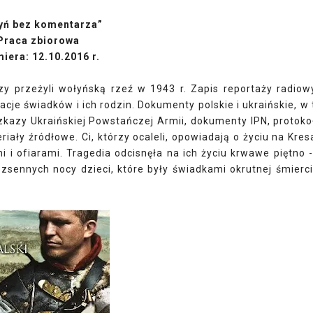
yń bez komentarza”
Praca zbiorowa
iera: 12.10.2016 r.
rzy przeżyli wołyńską rzeź w 1943 r. Zapis reportaży radiow
elacje świadków i ich rodzin. Dokumenty polskie i ukraińskie, w
kazy Ukraińskiej Powstańczej Armii, dokumenty IPN, protoko
ały źródłowe. Ci, którzy ocaleli, opowiadają o życiu na Kres
 i ofiarami. Tragedia odcisnęła na ich życiu krwawe piętno -
sennych nocy dzieci, które były świadkami okrutnej śmierci