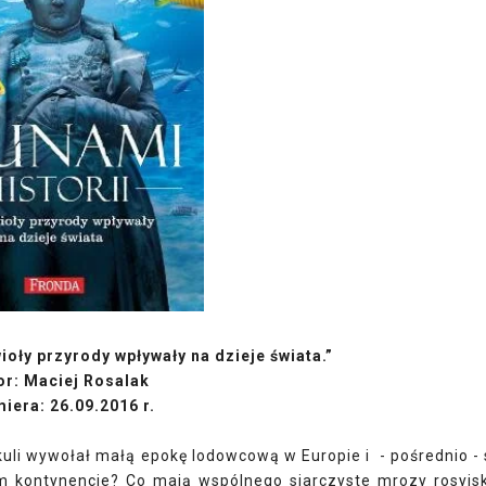
ioły przyrody wpływały na dzieje świata.”
or: Maciej Rosalak
iera: 26.09.2016 r.
kuli wywołał małą epokę lodowcową w Europie i - pośrednio - 
m kontynencie? Co mają wspólnego siarczyste mrozy rosyjsk