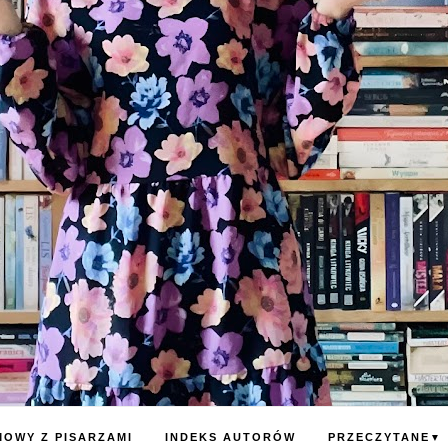
OWY Z PISARZAMI
INDEKS AUTORÓW
PRZECZYTANE
▼