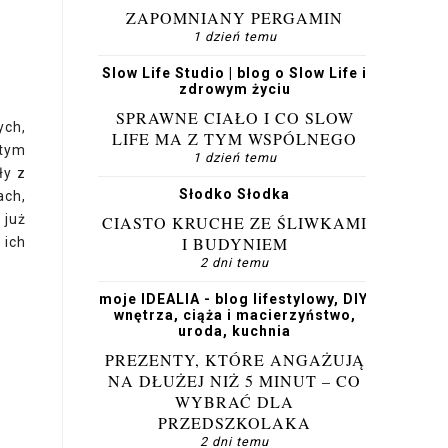
ZAPOMNIANY PERGAMIN
1 dzień temu
Slow Life Studio | blog o Slow Life i
zdrowym życiu
SPRAWNE CIAŁO I CO SLOW
ych,
LIFE MA Z TYM WSPÓLNEGO
 tym
1 dzień temu
ły z
Słodko Słodka
ach,
 już
CIASTO KRUCHE ZE ŚLIWKAMI
I BUDYNIEM
 ich
2 dni temu
moje IDEALIA - blog lifestylowy, DIY,
wnętrza, ciąża i macierzyństwo,
uroda, kuchnia
PREZENTY, KTÓRE ANGAŻUJĄ
NA DŁUŻEJ NIŻ 5 MINUT – CO
WYBRAĆ DLA
PRZEDSZKOLAKA
2 dni temu