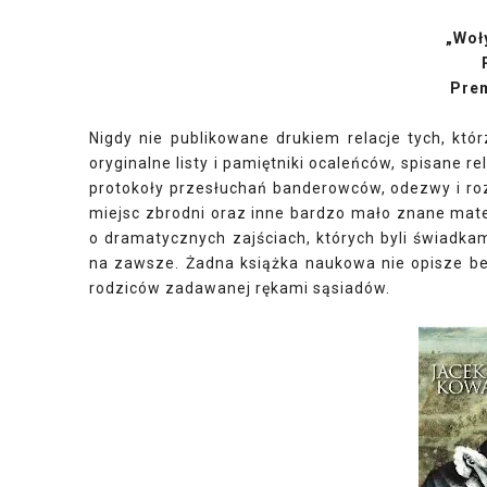
„Woł
Prem
Nigdy nie publikowane drukiem relacje tych, któ
oryginalne listy i pamiętniki ocaleńców, spisane r
protokoły przesłuchań banderowców, odezwy i roz
miejsc zbrodni oraz inne bardzo mało znane materi
o dramatycznych zajściach, których byli świadkami
na zawsze. Żadna książka naukowa nie opisze bez
rodziców zadawanej rękami sąsiadów.