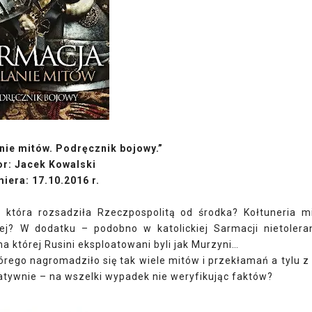
nie mitów. Podręcznik bojowy.”
or: Jacek Kowalski
iera: 17.10.2016 r.
 która rozsadziła Rzeczpospolitą od środka? Kołtuneria 
iej? W dodatku – podobno w katolickiej Sarmacji nietolera
a której Rusini eksploatowani byli jak Murzyni…
rego nagromadziło się tak wiele mitów i przekłamań a tylu z
atywnie – na wszelki wypadek nie weryfikując faktów?