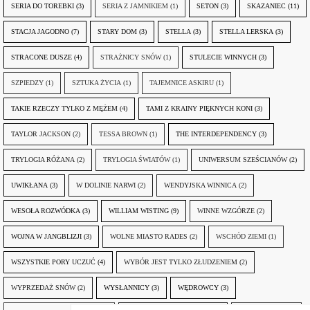
SERIA DO TOREBKI
(3)
SERIA Z JAMNIKIEM
(1)
SETON
(3)
SKAZANIEC
(11)
STACJA JAGODNO
(7)
STARY DOM
(3)
STELLA
(3)
STELLA LERSKA
(3)
STRACONE DUSZE
(4)
STRAŻNICY SNÓW
(1)
STULECIE WINNYCH
(3)
SZPIEDZY
(1)
SZTUKA ŻYCIA
(1)
TAJEMNICE ASKIRU
(1)
TAKIE RZECZY TYLKO Z MĘŻEM
(4)
TAMI Z KRAINY PIĘKNYCH KONI
(3)
TAYLOR JACKSON
(2)
TESSA BROWN
(1)
THE INTERDEPENDENCY
(3)
TRYLOGIA RÓŻANA
(2)
TRYLOGIA ŚWIATÓW
(1)
UNIWERSUM SZEŚCIANÓW
(2)
UWIKŁANA
(3)
W DOLINIE NARWI
(2)
WENDYJSKA WINNICA
(2)
WESOŁA ROZWÓDKA
(3)
WILLIAM WISTING
(9)
WINNE WZGÓRZE
(2)
WOJNA W JANGBLIZJI
(3)
WOLNE MIASTO RADES
(2)
WSCHÓD ZIEMI
(1)
WSZYSTKIE PORY UCZUĆ
(4)
WYBÓR JEST TYLKO ZŁUDZENIEM
(2)
WYPRZEDAŻ SNÓW
(2)
WYSŁANNICY
(3)
WĘDROWCY
(3)