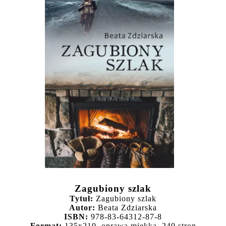
Zagubiony szlak
Tytuł:
Zagubiony szlak
Autor:
Beata Zdziarska
ISBN:
978-83-64312-87-8
Format:
135x210, oprawa miękka, 240 stron