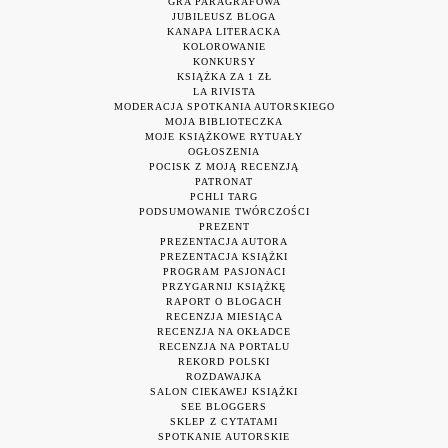
GRA PARAGRAFOWA
JUBILEUSZ BLOGA
KANAPA LITERACKA
KOLOROWANIE
KONKURSY
KSIĄŻKA ZA 1 ZŁ
LA RIVISTA
MODERACJA SPOTKANIA AUTORSKIEGO
MOJA BIBLIOTECZKA
MOJE KSIĄŻKOWE RYTUAŁY
OGŁOSZENIA
POCISK Z MOJĄ RECENZJĄ
PATRONAT
PCHLI TARG
PODSUMOWANIE TWÓRCZOŚCI
PREZENT
PREZENTACJA AUTORA
PREZENTACJA KSIĄŻKI
PROGRAM PASJONACI
PRZYGARNIJ KSIĄŻKĘ
RAPORT O BLOGACH
RECENZJA MIESIĄCA
RECENZJA NA OKŁADCE
RECENZJA NA PORTALU
REKORD POLSKI
ROZDAWAJKA
SALON CIEKAWEJ KSIĄŻKI
SEE BLOGGERS
SKLEP Z CYTATAMI
SPOTKANIE AUTORSKIE