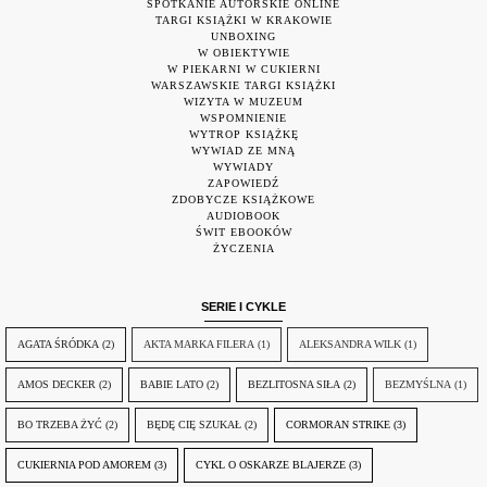
SPOTKANIE AUTORSKIE ONLINE
TARGI KSIĄŻKI W KRAKOWIE
UNBOXING
W OBIEKTYWIE
W PIEKARNI W CUKIERNI
WARSZAWSKIE TARGI KSIĄŻKI
WIZYTA W MUZEUM
WSPOMNIENIE
WYTROP KSIĄŻKĘ
WYWIAD ZE MNĄ
WYWIADY
ZAPOWIEDŹ
ZDOBYCZE KSIĄŻKOWE
AUDIOBOOK
ŚWIT EBOOKÓW
ŻYCZENIA
SERIE I CYKLE
AGATA ŚRÓDKA
(2)
AKTA MARKA FILERA
(1)
ALEKSANDRA WILK
(1)
AMOS DECKER
(2)
BABIE LATO
(2)
BEZLITOSNA SIŁA
(2)
BEZMYŚLNA
(1)
BO TRZEBA ŻYĆ
(2)
BĘDĘ CIĘ SZUKAŁ
(2)
CORMORAN STRIKE
(3)
CUKIERNIA POD AMOREM
(3)
CYKL O OSKARZE BLAJERZE
(3)