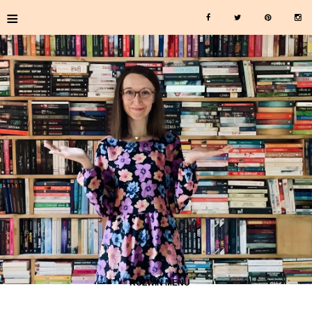
≡
≡ ROZWIŃ MENU