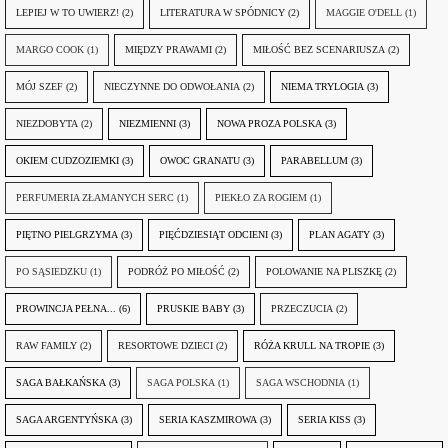
LEPIEJ W TO UWIERZ!
(2)
LITERATURA W SPÓDNICY
(2)
MAGGIE O'DELL
(1)
MARGO COOK
(1)
MIĘDZY PRAWAMI
(2)
MIŁOŚĆ BEZ SCENARIUSZA
(2)
MÓJ SZEF
(2)
NIECZYNNE DO ODWOŁANIA
(2)
NIEMA TRYLOGIA
(3)
NIEZDOBYTA
(2)
NIEZMIENNI
(3)
NOWA PROZA POLSKA
(3)
OKIEM CUDZOZIEMKI
(3)
OWOC GRANATU
(3)
PARABELLUM
(3)
PERFUMERIA ZŁAMANYCH SERC
(1)
PIEKŁO ZA ROGIEM
(1)
PIĘTNO PIELGRZYMA
(3)
PIĘĆDZIESIĄT ODCIENI
(3)
PLAN AGATY
(3)
PO SĄSIEDZKU
(1)
PODRÓŻ PO MIŁOŚĆ
(2)
POLOWANIE NA PLISZKĘ
(2)
PROWINCJA PEŁNA...
(6)
PRUSKIE BABY
(3)
PRZECZUCIA
(2)
RAW FAMILY
(2)
RESORTOWE DZIECI
(2)
RÓŻA KRULL NA TROPIE
(3)
SAGA BAŁKAŃSKA
(3)
SAGA POLSKA
(1)
SAGA WSCHODNIA
(1)
SAGA ARGENTYŃSKA
(3)
SERIA KASZMIROWA
(3)
SERIA KISS
(3)