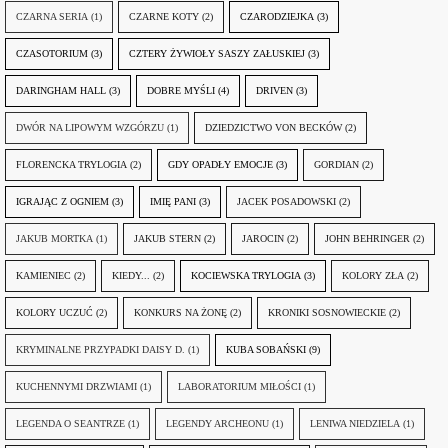
CZARNA SERIA
(1)
CZARNE KOTY
(2)
CZARODZIEJKA
(3)
CZASOTORIUM
(3)
CZTERY ŻYWIOŁY SASZY ZAŁUSKIEJ
(3)
DARINGHAM HALL
(3)
DOBRE MYŚLI
(4)
DRIVEN
(3)
DWÓR NA LIPOWYM WZGÓRZU
(1)
DZIEDZICTWO VON BECKÓW
(2)
FLORENCKA TRYLOGIA
(2)
GDY OPADŁY EMOCJE
(3)
GORDIAN
(2)
IGRAJĄC Z OGNIEM
(3)
IMIĘ PANI
(3)
JACEK POSADOWSKI
(2)
JAKUB MORTKA
(1)
JAKUB STERN
(2)
JAROCIN
(2)
JOHN BEHRINGER
(2)
KAMIENIEC
(2)
KIEDY...
(2)
KOCIEWSKA TRYLOGIA
(3)
KOLORY ZŁA
(2)
KOLORY UCZUĆ
(2)
KONKURS NA ŻONĘ
(2)
KRONIKI SOSNOWIECKIE
(2)
KRYMINALNE PRZYPADKI DAISY D.
(1)
KUBA SOBAŃSKI
(9)
KUCHENNYMI DRZWIAMI
(1)
LABORATORIUM MIŁOŚCI
(1)
LEGENDA O SEANTRZE
(1)
LEGENDY ARCHEONU
(1)
LENIWA NIEDZIELA
(1)