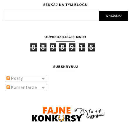
SZUKAJ NA TYM BLOGU
ODWIEDZILIŚCIE MNIE:
8
8
9
8
9
1
5
SUBSKRYBUJ
Posty
Komentarze