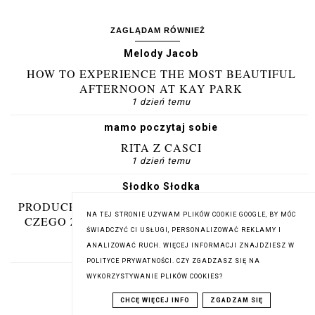
ZAGLĄDAM RÓWNIEŻ
Melody Jacob
HOW TO EXPERIENCE THE MOST BEAUTIFUL
AFTERNOON AT KAY PARK
1 dzień temu
mamo poczytaj sobie
RITA Z CASCI
1 dzień temu
Słodko Słodka
PRODUCENT DEKORACJI CUKIERNICZYCH – OD
NA TEJ STRONIE UŻYWAM PLIKÓW COOKIE GOOGLE, BY MÓC
CZEGO ZALEŻY JAKOŚĆ OZDÓB DO TORTÓW,
ŚWIADCZYĆ CI USŁUGI, PERSONALIZOWAĆ REKLAMY I
CIAST I DESERÓW?
ANALIZOWAĆ RUCH. WIĘCEJ INFORMACJI ZNAJDZIESZ W
1 dzień temu
POLITYCE PRYWATNOŚCI. CZY ZGADZASZ SIĘ NA
bookendorfina
WYKORZYSTYWANIE PLIKÓW COOKIES?
SERCE JAK SMOŁA
CHCĘ WIĘCEJ INFO
ZGADZAM SIĘ
2 dni temu