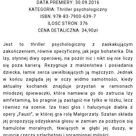
DATA PREMIERY: 30.09.2016
KATEGORIA: Thriller psychologiczny
ISBN: 978-83-7900-639-7
ILOŚĆ STRON: 376
CENA DETALICZNA: 34,90zł
Jest to thriller psychologiczny z zaskakującym
zakończeniem, równie specyficzny, jak jego bohaterka. Dla
Izy, słynnej diwy operowej, na pozór nic i nikt się nie liczy
się poza karierą. Rezygnuje z małżeństwa i posiadania
dziecka, łamie serca uwielbiających ją mężczyzn. Jednak
w końcu zagląda jej w oczy widmo samotności, kiedy
aktualny kochanek znajduje przystań w ramionach
młodszej śpiewaczki, która namawia go do zatrucia Izy
amfetaminą, bo pragnie ją zastąpić nie tylko w łóżku, lecz
również na scenie. Iza traci głos i halucynuje diabła z
opery „Faust”, w której gra rolę Małgorzaty. Szatan składa
jej propozycję odzyskania głosu w zamian za pozbycie się
hamulców moralnych, tkwiących w głębi jej duszy, w
gruncie rzeczy szlachetnej i spragnionej miłości.