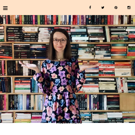
≡
≡ ROZWIŃ MENU