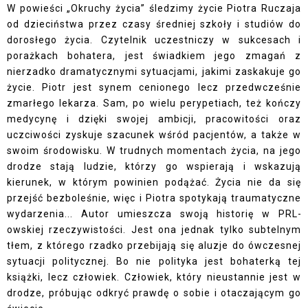
W powieści „Okruchy życia” śledzimy życie Piotra Ruczaja
od dzieciństwa przez czasy średniej szkoły i studiów do
dorosłego życia. Czytelnik uczestniczy w sukcesach i
porażkach bohatera, jest świadkiem jego zmagań z
nierzadko dramatycznymi sytuacjami, jakimi zaskakuje go
życie. Piotr jest synem cenionego lecz przedwcześnie
zmarłego lekarza. Sam, po wielu perypetiach, też kończy
medycynę i dzięki swojej ambicji, pracowitości oraz
uczciwości zyskuje szacunek wśród pacjentów, a także w
swoim środowisku. W trudnych momentach życia, na jego
drodze stają ludzie, którzy go wspierają i wskazują
kierunek, w którym powinien podążać. Życia nie da się
przejść bezboleśnie, więc i Piotra spotykają traumatyczne
wydarzenia... Autor umieszcza swoją historię w PRL­
owskiej rzeczywistości. Jest ona jednak tylko subtelnym
tłem, z którego rzadko przebijają się aluzje do ówczesnej
sytuacji politycznej. Bo nie polityka jest bohaterką tej
książki, lecz człowiek. Człowiek, który nieustannie jest w
drodze, próbując odkryć prawdę o sobie i otaczającym go