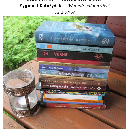
Zygmunt Kałużyński
-
"Wampir salonowiec"
za 5,75 zł