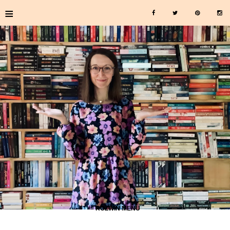
≡
≡ ROZWIŃ MENU