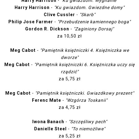
Harry Harrison
-
"Ku gwiazdom. Wygnanie"
Harry Harrison
-
"Ku gwiazdom. Gwiezdne domy"
Clive Cussler
-
"Skarb"
Philip Jose Farmer
-
"Przebudzenie kamiennego boga"
Gordon R. Dickson
-
"Zaginiony Dorsaj"
za 10,50 zł
Meg Cabot
-
"Pamiętnik księżniczki 4. Księżniczka we
dworze"
Meg Cabot
-
"Pamiętnik księżniczki 6. Księżniczka uczy się
rządzić"
za 5,75 zł
Meg Cabot
-
"Pamiętnik księżniczki. Gwiazdkowy prezent"
Ferenc Mate
-
"Wzgórza Toskanii"
za 4,75 zł
Iwona Banach
-
"Szczęśliwy pech"
Danielle Steel
-
"To niemożliwe"
za 5,25 zł