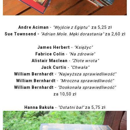
Andre Aciman
-
"Wyjście z Egiptu"
za 5,25 zł
Sue Townsend -
"Adrian Mole.
Męki dorastania"
za 2,60 zł
James Herbert
-
"Księżyc"
Fabrice Colin
-
"Na zdrowie"
Alistair Maclean
-
"Złote wrota"
Jack Curtis
-
"Chwała"
William Bernhardt
-
"Najwyższa sprawiedliwość"
William Bernhardt
-
"Mroczna sprawiedliwość"
William Bernhardt
-
"Doskonała sprawiedliwość"
za 10,50 zł
Hanna Bakuła
-
"Ostatni bal"
za 5,75 zł