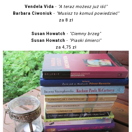
Vendela Vida
-
"A teraz możesz już iść"
Barbara Ciwoniuk
-
"Musisz to komuś powiedzieć"
za 8 zł
Susan Howatch
-
"Ciemny brzeg"
Susan Howatch
-
"Piaski śmierci"
za 4,75 zł