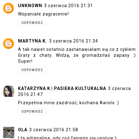
UNKNOWN
3 czerwca 2016 21:31
Wspaniałe zagracenie!
ODPOWIEDZ
MARTYNA K.
3 czerwca 2016 21:34
A tak nawet ostatnio zastanawiałam się co z cyklem
Graty z chaty. Widzę, że gromadziłaś zapasy :)
Super!
ODPOWIEDZ
KATARZYNA K | PASIEKA KULTURALNA
3 czerwca
2016 21:47
Przepełnia mnie zazdrość, kochana Awiolo :)
ODPOWIEDZ
OLA
3 czerwca 2016 21:58
I ta adrenalina, gdy coś fajnego się upoluje:)