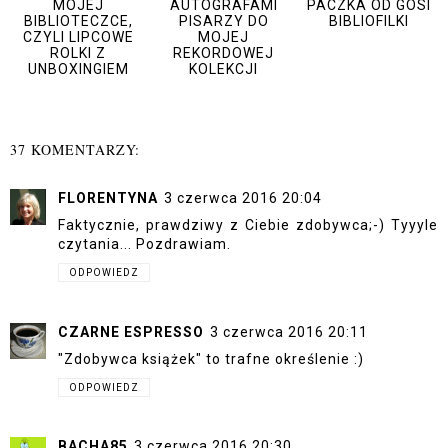
MOJEJ
AUTOGRAFAMI
PACZKA OD GOSI
BIBLIOTECZCE,
PISARZY DO
BIBLIOFILKI
CZYLI LIPCOWE
MOJEJ
ROLKI Z
REKORDOWEJ
UNBOXINGIEM
KOLEKCJI
37 KOMENTARZY:
FLORENTYNA
3 czerwca 2016 20:04
Faktycznie, prawdziwy z Ciebie zdobywca;-) Tyyyle
czytania... Pozdrawiam.
ODPOWIEDZ
CZARNE ESPRESSO
3 czerwca 2016 20:11
"Zdobywca książek" to trafne określenie :)
ODPOWIEDZ
BACHA85
3 czerwca 2016 20:30