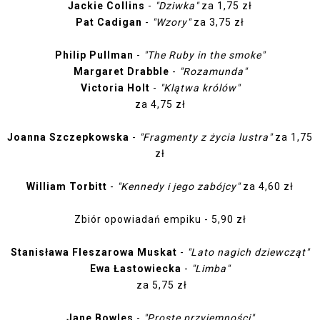
Jackie Collins
-
"Dziwka"
za 1,75 zł
Pat Cadigan
-
"Wzory"
za 3,75 zł
Philip Pullman
-
"The Ruby in the smoke"
Margaret Drabble
-
"Rozamunda"
Victoria Holt
-
"Klątwa królów"
za 4,75 zł
Joanna Szczepkowska
-
"Fragmenty z życia lustra"
za 1,75
zł
William Torbitt
-
"Kennedy i jego zabójcy"
za 4,60 zł
Zbiór opowiadań empiku - 5,90 zł
Stanisława Fleszarowa Muskat
-
"Lato nagich dziewcząt"
Ewa Łastowiecka
-
"Limba"
za 5,75 zł
Jane Bowles
-
"Proste przyjemności"