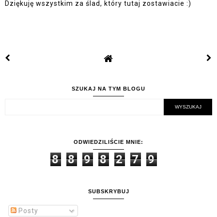
Dziękuję wszystkim za ślad, który tutaj zostawiacie :)
SZUKAJ NA TYM BLOGU
ODWIEDZILIŚCIE MNIE:
8
8
9
8
2
7
9
SUBSKRYBUJ
Posty