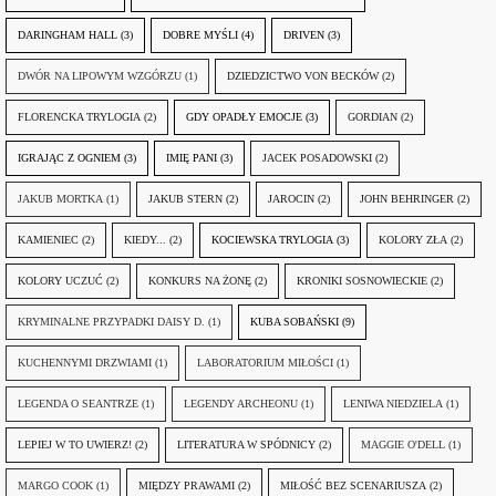
DARINGHAM HALL
(3)
DOBRE MYŚLI
(4)
DRIVEN
(3)
DWÓR NA LIPOWYM WZGÓRZU
(1)
DZIEDZICTWO VON BECKÓW
(2)
FLORENCKA TRYLOGIA
(2)
GDY OPADŁY EMOCJE
(3)
GORDIAN
(2)
IGRAJĄC Z OGNIEM
(3)
IMIĘ PANI
(3)
JACEK POSADOWSKI
(2)
JAKUB MORTKA
(1)
JAKUB STERN
(2)
JAROCIN
(2)
JOHN BEHRINGER
(2)
KAMIENIEC
(2)
KIEDY...
(2)
KOCIEWSKA TRYLOGIA
(3)
KOLORY ZŁA
(2)
KOLORY UCZUĆ
(2)
KONKURS NA ŻONĘ
(2)
KRONIKI SOSNOWIECKIE
(2)
KRYMINALNE PRZYPADKI DAISY D.
(1)
KUBA SOBAŃSKI
(9)
KUCHENNYMI DRZWIAMI
(1)
LABORATORIUM MIŁOŚCI
(1)
LEGENDA O SEANTRZE
(1)
LEGENDY ARCHEONU
(1)
LENIWA NIEDZIELA
(1)
LEPIEJ W TO UWIERZ!
(2)
LITERATURA W SPÓDNICY
(2)
MAGGIE O'DELL
(1)
MARGO COOK
(1)
MIĘDZY PRAWAMI
(2)
MIŁOŚĆ BEZ SCENARIUSZA
(2)