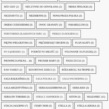
MÓJ SZEF
(2)
NIECZYNNE DO ODWOŁANIA
(2)
NIEMA TRYLOGIA
(3)
NIEZDOBYTA
(2)
NIEZMIENNI
(3)
NOWA PROZA POLSKA
(3)
OKIEM CUDZOZIEMKI
(3)
OWOC GRANATU
(3)
PARABELLUM
(3)
PERFUMERIA ZŁAMANYCH SERC
(1)
PIEKŁO ZA ROGIEM
(1)
PIĘTNO PIELGRZYMA
(3)
PIĘĆDZIESIĄT ODCIENI
(3)
PLAN AGATY
(3)
PO SĄSIEDZKU
(1)
PODRÓŻ PO MIŁOŚĆ
(2)
POLOWANIE NA PLISZKĘ
(2)
PROWINCJA PEŁNA...
(6)
PRUSKIE BABY
(3)
PRZECZUCIA
(2)
RAW FAMILY
(2)
RESORTOWE DZIECI
(2)
RÓŻA KRULL NA TROPIE
(3)
SAGA BAŁKAŃSKA
(3)
SAGA POLSKA
(1)
SAGA WSCHODNIA
(1)
SAGA ARGENTYŃSKA
(3)
SERIA KASZMIROWA
(3)
SERIA KISS
(3)
SERIA DO TOREBKI
(3)
SERIA Z JAMNIKIEM
(1)
SETON
(3)
SKAZANIEC
(11)
STACJA JAGODNO
(7)
STARY DOM
(3)
STELLA
(3)
STELLA LERSKA
(3)