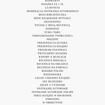
KONKURSY
KSIĄŻKA ZA 1 ZŁ
LA RIVISTA
MODERACJA SPOTKANIA AUTORSKIEGO
MOJA BIBLIOTECZKA
MOJE KSIĄŻKOWE RYTUAŁY
OGŁOSZENIA
POCISK Z MOJĄ RECENZJĄ
PATRONAT
PCHLI TARG
PODSUMOWANIE TWÓRCZOŚCI
PREZENT
PREZENTACJA AUTORA
PREZENTACJA KSIĄŻKI
PROGRAM PASJONACI
PRZYGARNIJ KSIĄŻKĘ
RAPORT O BLOGACH
RECENZJA MIESIĄCA
RECENZJA NA OKŁADCE
RECENZJA NA PORTALU
REKORD POLSKI
ROZDAWAJKA
SALON CIEKAWEJ KSIĄŻKI
SEE BLOGGERS
SKLEP Z CYTATAMI
SPOTKANIE AUTORSKIE
SPOTKANIE AUTORSKIE ONLINE
TARGI KSIĄŻKI W KRAKOWIE
UNBOXING
W OBIEKTYWIE