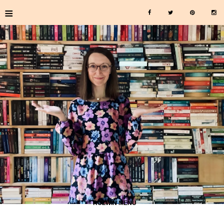
≡
≡ ROZWIŃ MENU