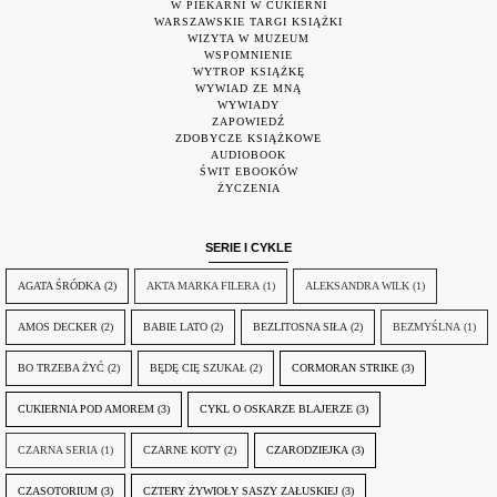
W PIEKARNI W CUKIERNI
WARSZAWSKIE TARGI KSIĄŻKI
WIZYTA W MUZEUM
WSPOMNIENIE
WYTROP KSIĄŻKĘ
WYWIAD ZE MNĄ
WYWIADY
ZAPOWIEDŹ
ZDOBYCZE KSIĄŻKOWE
AUDIOBOOK
ŚWIT EBOOKÓW
ŻYCZENIA
SERIE I CYKLE
AGATA ŚRÓDKA
(2)
AKTA MARKA FILERA
(1)
ALEKSANDRA WILK
(1)
AMOS DECKER
(2)
BABIE LATO
(2)
BEZLITOSNA SIŁA
(2)
BEZMYŚLNA
(1)
BO TRZEBA ŻYĆ
(2)
BĘDĘ CIĘ SZUKAŁ
(2)
CORMORAN STRIKE
(3)
CUKIERNIA POD AMOREM
(3)
CYKL O OSKARZE BLAJERZE
(3)
CZARNA SERIA
(1)
CZARNE KOTY
(2)
CZARODZIEJKA
(3)
CZASOTORIUM
(3)
CZTERY ŻYWIOŁY SASZY ZAŁUSKIEJ
(3)