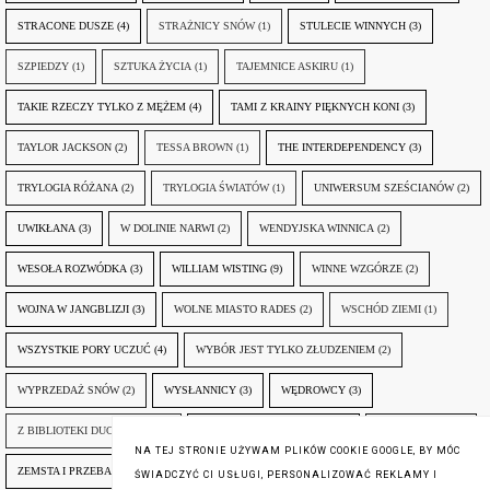
STRACONE DUSZE
(4)
STRAŻNICY SNÓW
(1)
STULECIE WINNYCH
(3)
SZPIEDZY
(1)
SZTUKA ŻYCIA
(1)
TAJEMNICE ASKIRU
(1)
TAKIE RZECZY TYLKO Z MĘŻEM
(4)
TAMI Z KRAINY PIĘKNYCH KONI
(3)
TAYLOR JACKSON
(2)
TESSA BROWN
(1)
THE INTERDEPENDENCY
(3)
TRYLOGIA RÓŻANA
(2)
TRYLOGIA ŚWIATÓW
(1)
UNIWERSUM SZEŚCIANÓW
(2)
UWIKŁANA
(3)
W DOLINIE NARWI
(2)
WENDYJSKA WINNICA
(2)
WESOŁA ROZWÓDKA
(3)
WILLIAM WISTING
(9)
WINNE WZGÓRZE
(2)
WOJNA W JANGBLIZJI
(3)
WOLNE MIASTO RADES
(2)
WSCHÓD ZIEMI
(1)
WSZYSTKIE PORY UCZUĆ
(4)
WYBÓR JEST TYLKO ZŁUDZENIEM
(2)
WYPRZEDAŻ SNÓW
(2)
WYSŁANNICY
(3)
WĘDROWCY
(3)
Z BIBLIOTEKI DUCHA GÓR
(1)
ZANIM NADEJDZIE JUTRO
(3)
ZAPOMNIANY
(2)
NA TEJ STRONIE UŻYWAM PLIKÓW COOKIE GOOGLE, BY MÓC
ZEMSTA I PRZEBACZENIE
(6)
ŚLADY ZBRODNI
(3)
ŻYCIA W ŻYCIU
(3)
ŚWIADCZYĆ CI USŁUGI, PERSONALIZOWAĆ REKLAMY I