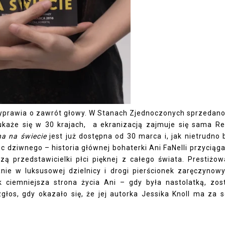
zyprawia
o zawrót głowy. W Stanach Zjednoczonych sprzedano
ukaże się w 30 krajach,
a ekranizacją zajmuje się sama R
a na świecie
jest już dostępna od 30 marca i, jak nietrudno 
ic dziwnego – historia głównej bohaterki Ani FaNelli przyciąga
zą przedstawicielki płci pięknej z całego świata. Prestiż
nie w luksusowej dzielnicy i drogi pierścionek zaręczynow
k ciemniejsza strona życia Ani – gdy była nastolatką, zos
łos, gdy okazało się, że jej autorka Jessika Knoll ma za 