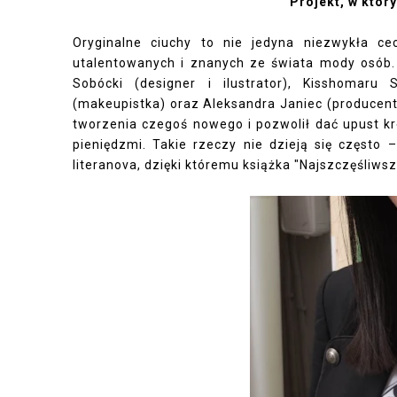
Projekt, w któr
Oryginalne ciuchy to nie jedyna niezwykła ce
utalentowanych i znanych ze świata mody osób.
Sobócki (designer i ilustrator), Kisshomaru
(makeupistka) oraz Aleksandra Janiec (producentka
tworzenia czegoś nowego i pozwolił dać upust kr
pieniędzmi. Takie rzeczy nie dzieją się częst
literanova, dzięki któremu książka "Najszczęśliws