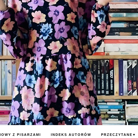
OWY Z PISARZAMI
INDEKS AUTORÓW
PRZECZYTANE
▼