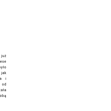
 już
eese
było
 jak
owa
i
y od
tała
sobą