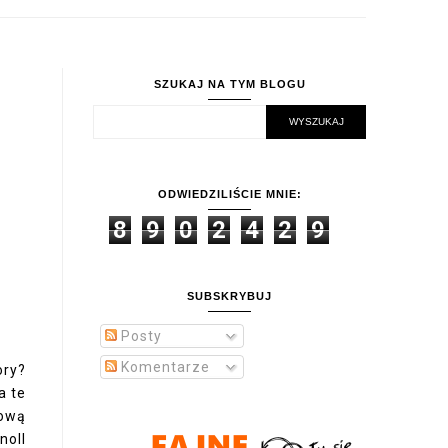
SZUKAJ NA TYM BLOGU
ODWIEDZILIŚCIE MNIE:
8
9
0
2
4
2
9
SUBSKRYBUJ
Posty
Komentarze
ory?
a te
nową
noll