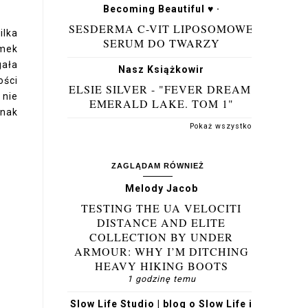
Becoming Beautiful ♥ ·
SESDERMA C-VIT LIPOSOMOWE
ilka
SERUM DO TWARZY
emek
gała
Nasz Książkowir
ości
ELSIE SILVER - "FEVER DREAM.
 nie
EMERALD LAKE. TOM 1"
Znak
Pokaż wszystko
ZAGLĄDAM RÓWNIEŻ
Melody Jacob
TESTING THE UA VELOCITI
DISTANCE AND ELITE
COLLECTION BY UNDER
ARMOUR: WHY I’M DITCHING
HEAVY HIKING BOOTS
1 godzinę temu
Slow Life Studio | blog o Slow Life i