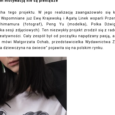
ym motywacją nie są pieniądze
cha tego projektu. W jego realizację zaangażowało się k
 Wspomniane już Ewę Krajewską i Agatę Linek wsparli Prz
 Shimamura (fotograf), Peng Yu (modelka), Polka Dźwi
 sesji zdjęciowych). Ten niezwykły projekt zrodził się z rad
eatywności. Cały zespół był od początku napędzany pasją, a
o – mówi Małgorzata Ochab, przedstawicielka Wydawnictwa 
za dziewczyna na świecie" pojawiła się na polskim rynku.