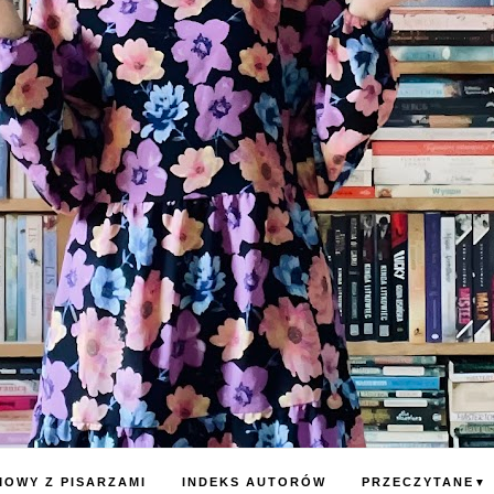
OWY Z PISARZAMI
INDEKS AUTORÓW
PRZECZYTANE
▼