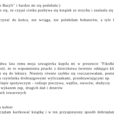
n Bazyli" i bardzo mi się podobała:)
o się, że czyjaś ciotka pozbywa się książek ze strychu i znalazła się
czytać do końca, nie wciąga, nie polubiłam bohaterów, a tyle 
m dwa lata temu moja szwagierka kupiła mi w prezencie "Fikołk
sił, że to wspomnienia pisarki z dzieciństwa świetnie oddające kl
 się do lektury. Niestety równie szybko się rozczarowałam, poni
yła czytelnika drobiazgowymi wyliczankami, przedstawiającymi np.
klepie spożywczym - rodzaje pieczywa, wędlin, owoców, słodyczy
 wykazem zup, drugich dań i deserów
mach towarowych
a kobiet
aczęłam kartkować książkę i w ten przyspieszony sposób dobrnęła