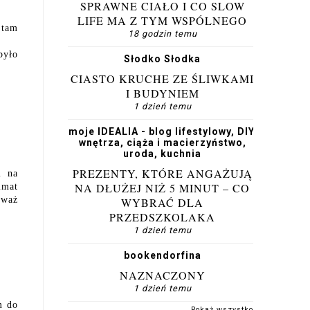
SPRAWNE CIAŁO I CO SLOW
LIFE MA Z TYM WSPÓLNEGO
 tam
18 godzin temu
było
Słodko Słodka
CIASTO KRUCHE ZE ŚLIWKAMI
I BUDYNIEM
1 dzień temu
moje IDEALIA - blog lifestylowy, DIY,
wnętrza, ciąża i macierzyństwo,
uroda, kuchnia
PREZENTY, KTÓRE ANGAŻUJĄ
i na
NA DŁUŻEJ NIŻ 5 MINUT – CO
imat
eważ
WYBRAĆ DLA
PRZEDSZKOLAKA
1 dzień temu
bookendorfina
NAZNACZONY
1 dzień temu
m do
Pokaż wszystko