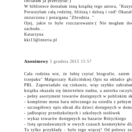
chciałam ja przeczytać:)
W bibliotece dostałam inną książkę tego autora, "Kuzy
Poruszyłam całą rodzinę, bliższą i dalszą i cud! Okazał
zniszczona i potargana "Zbrodnia.."
Ojej, jakie to było rozczarowanie:( Nie mogłam do
zachodu...
Katarzyna
kki13@interia.pl
Anonimowy
5 grudnia 2015 15:57
Cała rodzina wie, że lubię czytać biografie, zate
trzepaku" Małgorzaty Kalicińskiej.Opis na okładce gło
PRL. Zapowiadało się ciekawie, więc szybko zabrałam
książka okazała się śmiertelnie nudna, a autorka racz
- pełny asortyment towarów dostępnych w pobliskim s
- kompletne menu baru mlecznego na osiedlu z pełnym
- szczegółowy opis ubrań dla dzieci dostępnych w do
- jadłospisy przedszkolnych i szkolnych stołówek
- wykaz towarów dostępnych na bazarze Różyckiego
- listę sprzedawanych w owych czasach kosmetyków dl
To tylko przykłady - było tego więcej! Od połowy z