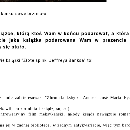
 konkursowe brzmiało:
siążce, którą ktoś Wam w końcu podarował, a która
zcie jaka książka podarowana Wam w prezencie 
 się stało.
e książki "Złote spinki Jeffreya Banksa" to:
ry mnie zainteresował: "Zbrodnia księdza Amaro" José Maria Eç
ekawił, bo zbrodnia i ksiądz, super:)
kontrowersyjny film meksykański, młody ksiądz nawiązuje roma
e ma jej w żadnej bibliotece, w żadnym antykwariacie, więc tym bard