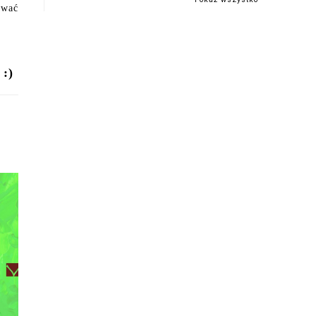
ować
 :)