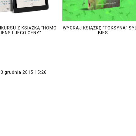
NKURSU Z KSIĄŻKĄ "HOMO
WYGRAJ KSIĄŻKĘ "TOKSYNA" SYL
IENS I JEGO GENY"
BIES
13 grudnia 2015 15:26