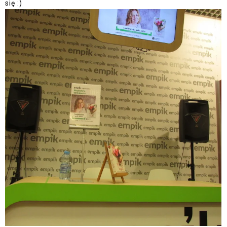
się :)