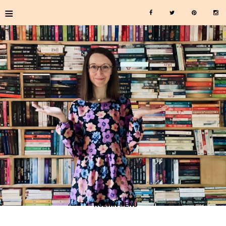
≡
≡ ROZWIŃ MENU