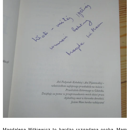
Magdalena Witkiewicz to bardzo rozgadana osoba. Mam