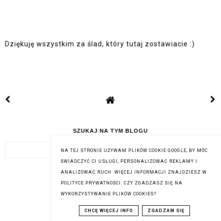
Dziękuję wszystkim za ślad, który tutaj zostawiacie :)
SZUKAJ NA TYM BLOGU
NA TEJ STRONIE UŻYWAM PLIKÓW COOKIE GOOGLE, BY MÓC
ŚWIADCZYĆ CI USŁUGI, PERSONALIZOWAĆ REKLAMY I
ANALIZOWAĆ RUCH. WIĘCEJ INFORMACJI ZNAJDZIESZ W
POLITYCE PRYWATNOŚCI. CZY ZGADZASZ SIĘ NA
ODWIEDZILIŚCIE MNIE:
WYKORZYSTYWANIE PLIKÓW COOKIES?
CHCĘ WIĘCEJ INFO
ZGADZAM SIĘ
SUBSKRYBUJ