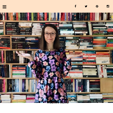
≡
≡ ROZWIŃ MENU