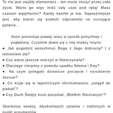
To nie jest zwykły elementarz - ten może służyć przez całe
życie. Warto go więc mieć cały czas pod ręką! Masz
czasem wątpliwości? Każdy katolik je ma. Najważniejsze
jest, aby starać się znaleźć odpowiedzi na nurtujące
pytania…
Autor prezentuje prawdy wiary w sposób pomysłowy i
pogłębiony. Czytelnik dowie się z niej między innymi:
● Jak pogodzić wszechmoc Boga z Jego dobrocią? I z
istnieniem zła?
● Czy warto jeszcze wierzyć w Stworzyciela?
● Dlaczego cierpimy z powodu upadku Adama i Ewy?
● Na czym polegało dziewicze poczęcie i narodzenie
Jezusa?
● Co kryje się w tajemniczym sformułowaniu „zstąpił do
piekieł”?
● Czy Duch Święty musi pozostać „Wielkim Nieznanym”?
Skarbnica wiedzy, błyskotliwych cytatów i trafionych w
punkt argumentów.