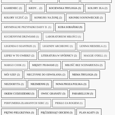
KAMIENIEC
(2)
KIEDY...
(2)
KOCIEWSKA TRYLOGIA
(3)
KOLORY ZŁA
(2)
KOLORY UCZUĆ
(2)
KONKURS NA ŻONĘ
(2)
KRONIKI SOSNOWIECKIE
(2)
KRYMINALNE PRZYPADKI DAISY D.
(1)
KUBA SOBAŃSKI
(9)
KUCHENNYMI DRZWIAMI
(1)
LABORATORIUM MIŁOŚCI
(1)
LEGENDA O SEANTRZE
(1)
LEGENDY ARCHEONU
(1)
LENIWA NIEDZIELA
(1)
LEPIEJ W TO UWIERZ!
(2)
LITERATURA W SPÓDNICY
(2)
MAGGIE O'DELL
(1)
MARGO COOK
(1)
MIĘDZY PRAWAMI
(2)
MIŁOŚĆ BEZ SCENARIUSZA
(2)
MÓJ SZEF
(2)
NIECZYNNE DO ODWOŁANIA
(2)
NIEMA TRYLOGIA
(3)
NIEZDOBYTA
(2)
NIEZMIENNI
(3)
NOWA PROZA POLSKA
(3)
OKIEM CUDZOZIEMKI
(3)
OWOC GRANATU
(3)
PARABELLUM
(3)
PERFUMERIA ZŁAMANYCH SERC
(1)
PIEKŁO ZA ROGIEM
(1)
PIĘTNO PIELGRZYMA
(3)
PIĘĆDZIESIĄT ODCIENI
(3)
PLAN AGATY
(3)