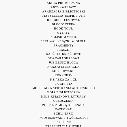
AKCJA PROMOCYJNA
ANTYKWARIATY
ARANŻACJA BIBLIOTECZKI
BESTSELLERY EMPIKU 2015
BIG BOOK FESTIWAL
BLOGOSTREFA
BOOK TOUR
CYTATY
ENGLISH MATTERS
FESTIWAL KSIĄŻKI W OPOLU
FRAGMENTY
FRASZKI
GADŻETY KSIĄŻKOWE
GRA PARAGRAFOWA
JUBILEUSZ BLOGA
KANAPA LITERACKA
KOLOROWANIE
KONKURSY
KSIĄŻKA ZA 1 ZŁ
LA RIVISTA
MODERACJA SPOTKANIA AUTORSKIEGO
MOJA BIBLIOTECZKA
MOJE KSIĄŻKOWE RYTUAŁY
OGŁOSZENIA
POCISK Z MOJĄ RECENZJĄ
PATRONAT
PCHLI TARG
PODSUMOWANIE TWÓRCZOŚCI
PREZENT
PREZENTACJA AUTORA