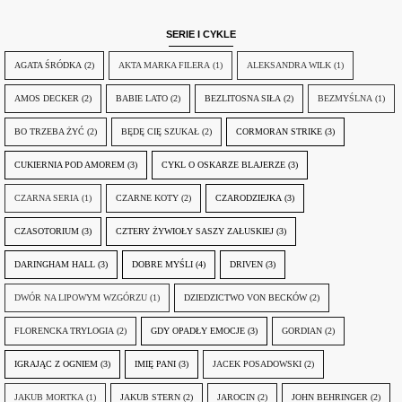
SERIE I CYKLE
AGATA ŚRÓDKA
(2)
AKTA MARKA FILERA
(1)
ALEKSANDRA WILK
(1)
AMOS DECKER
(2)
BABIE LATO
(2)
BEZLITOSNA SIŁA
(2)
BEZMYŚLNA
(1)
BO TRZEBA ŻYĆ
(2)
BĘDĘ CIĘ SZUKAŁ
(2)
CORMORAN STRIKE
(3)
CUKIERNIA POD AMOREM
(3)
CYKL O OSKARZE BLAJERZE
(3)
CZARNA SERIA
(1)
CZARNE KOTY
(2)
CZARODZIEJKA
(3)
CZASOTORIUM
(3)
CZTERY ŻYWIOŁY SASZY ZAŁUSKIEJ
(3)
DARINGHAM HALL
(3)
DOBRE MYŚLI
(4)
DRIVEN
(3)
DWÓR NA LIPOWYM WZGÓRZU
(1)
DZIEDZICTWO VON BECKÓW
(2)
FLORENCKA TRYLOGIA
(2)
GDY OPADŁY EMOCJE
(3)
GORDIAN
(2)
IGRAJĄC Z OGNIEM
(3)
IMIĘ PANI
(3)
JACEK POSADOWSKI
(2)
JAKUB MORTKA
(1)
JAKUB STERN
(2)
JAROCIN
(2)
JOHN BEHRINGER
(2)