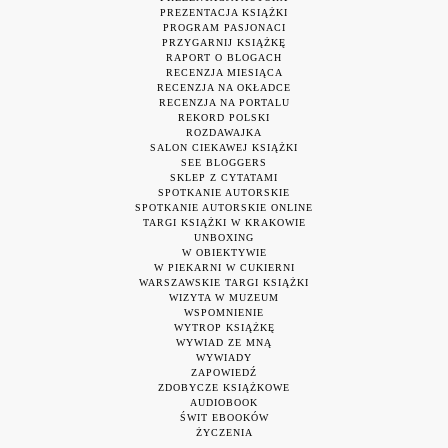
PREZENTACJA KSIĄŻKI
PROGRAM PASJONACI
PRZYGARNIJ KSIĄŻKĘ
RAPORT O BLOGACH
RECENZJA MIESIĄCA
RECENZJA NA OKŁADCE
RECENZJA NA PORTALU
REKORD POLSKI
ROZDAWAJKA
SALON CIEKAWEJ KSIĄŻKI
SEE BLOGGERS
SKLEP Z CYTATAMI
SPOTKANIE AUTORSKIE
SPOTKANIE AUTORSKIE ONLINE
TARGI KSIĄŻKI W KRAKOWIE
UNBOXING
W OBIEKTYWIE
W PIEKARNI W CUKIERNI
WARSZAWSKIE TARGI KSIĄŻKI
WIZYTA W MUZEUM
WSPOMNIENIE
WYTROP KSIĄŻKĘ
WYWIAD ZE MNĄ
WYWIADY
ZAPOWIEDŹ
ZDOBYCZE KSIĄŻKOWE
AUDIOBOOK
ŚWIT EBOOKÓW
ŻYCZENIA