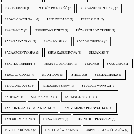
PO SĄSIEDZKU
(1)
PODRÓŻ PO MIŁOŚĆ
(2)
POLOWANIE NA PLISZKĘ
(2)
PROWINCJA PEŁNA...
(6)
PRUSKIE BABY
(3)
PRZECZUCIA
(2)
RAW FAMILY
(2)
RESORTOWE DZIECI
(2)
RÓŻA KRULL NA TROPIE
(3)
SAGA BAŁKAŃSKA
(3)
SAGA POLSKA
(1)
SAGA WSCHODNIA
(1)
SAGA ARGENTYŃSKA
(3)
SERIA KASZMIROWA
(3)
SERIA KISS
(3)
SERIA DO TOREBKI
(3)
SERIA Z JAMNIKIEM
(1)
SETON
(3)
SKAZANIEC
(11)
STACJA JAGODNO
(7)
STARY DOM
(3)
STELLA
(3)
STELLA LERSKA
(3)
STRACONE DUSZE
(4)
STRAŻNICY SNÓW
(1)
STULECIE WINNYCH
(3)
SZPIEDZY
(1)
SZTUKA ŻYCIA
(1)
TAJEMNICE ASKIRU
(1)
TAKIE RZECZY TYLKO Z MĘŻEM
(4)
TAMI Z KRAINY PIĘKNYCH KONI
(3)
TAYLOR JACKSON
(2)
TESSA BROWN
(1)
THE INTERDEPENDENCY
(3)
TRYLOGIA RÓŻANA
(2)
TRYLOGIA ŚWIATÓW
(1)
UNIWERSUM SZEŚCIANÓW
(2)