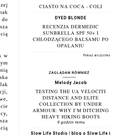
zej
CIASTO NA COCA - COLI
nak
DYED BLONDE
 do
RECENZJA DERMEDIC
sza
SUNBRELLA SPF 50+ I
cią
CHŁODZĄCEGO BALSAMU PO
OPALANIU
k w
Pokaż wszystko
mym
 nią
ZAGLĄDAM RÓWNIEŻ
ska
Melody Jacob
 Jak
TESTING THE UA VELOCITI
cji,
DISTANCE AND ELITE
we,
COLLECTION BY UNDER
cie
ARMOUR: WHY I’M DITCHING
acy,
HEAVY HIKING BOOTS
sza
9 godzin temu
ścią
Slow Life Studio | blog o Slow Life i