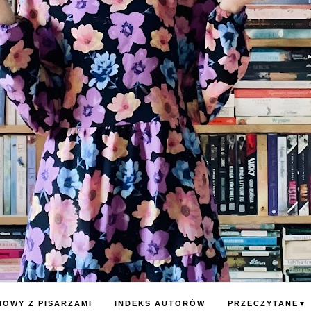
OWY Z PISARZAMI
INDEKS AUTORÓW
PRZECZYTANE
▼