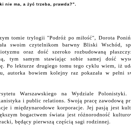
ki nie ma, a żyć trzeba, prawda?".
ym tomie trylogii "Podróż po miłość", Dorota Poniń
ała swoim czytelnikom barwny Bliski Wschód, sp
riotyzmu oraz dość szeroko rozbudowaną płaszczy
zną, tym samym stawiając sobie samej dość wys
ę. Po lekturze drugiego tomu tego cyklu wiem, iż ud
ku, autorka bowiem kolejny raz pokazała w pełni s
sytetu Warszawskiego na Wydziale Polonistyki. 
anistyka i public relations. Swoją pracę zawodową pr
cje i międzynarodowe korporacje. Jej pasją jest kul
większym bogactwem świata jest różnorodność kulturo
eracki, będący pierwszą częścią sagi rodzinnej.