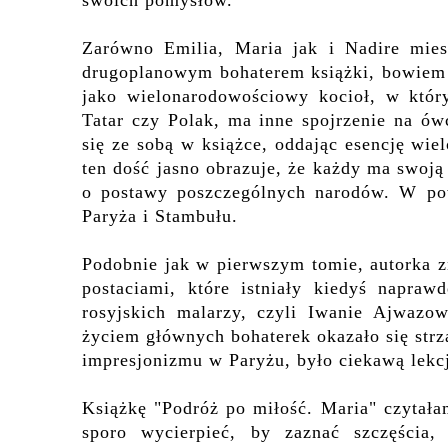
swoich pomysłów.
Zarówno Emilia, Maria jak i Nadire mies
drugoplanowym bohaterem książki, bowiem 
jako wielonarodowościowy kocioł, w któr
Tatar czy Polak, ma inne spojrzenie na ówc
się ze sobą w książce, oddając esencję wielo
ten dość jasno obrazuje, że każdy ma swoją
o postawy poszczególnych narodów. W powi
Paryża i Stambułu.
Podobnie jak w pierwszym tomie, autorka 
postaciami, które istniały kiedyś napra
rosyjskich malarzy, czyli Iwanie Ajwazow
życiem głównych bohaterek okazało się strz
impresjonizmu w Paryżu, było ciekawą lekcją
Książkę "Podróż po miłość. Maria" czytała
sporo wycierpieć, by zaznać szczęścia,