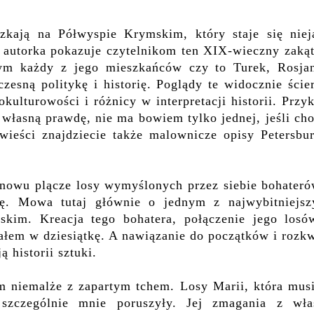
zkają na Półwyspie Krymskim, który staje się niej
autorka pokazuje czytelnikom ten XIX-wieczny zakąt
ym każdy z jego mieszkańców czy to Turek, Rosjan
zesną politykę i historię. Poglądy te widocznie ście
kulturowości i różnicy w interpretacji historii. Przy
 własną prawdę, nie ma bowiem tylko jednej, jeśli ch
eści znajdziecie także malownicze opisy Petersbur
znowu plącze losy wymyślonych przez siebie bohateró
wdę. Mowa tutaj głównie o jednym z najwybitniejsz
skim. Kreacja tego bohatera, połączenie jego losó
ałem w dziesiątkę. A nawiązanie do początków i rozk
 historii sztuki.
m niemalże z zapartym tchem. Losy Marii, która musi
 szczególnie mnie poruszyły. Jej zmagania z wła