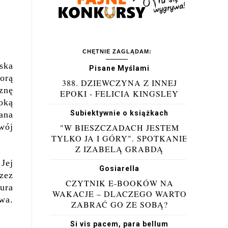
CHĘTNIE ZAGLĄDAM:
ska
Pisane Myślami
orą
388. DZIEWCZYNA Z INNEJ
znę
EPOKI - FELICIA KINGSLEY
oką
Subiektywnie o książkach
ana
wój
"W BIESZCZADACH JESTEM
TYLKO JA I GÓRY". SPOTKANIE
Z IZABELĄ GRABDĄ
Jej
Gosiarella
zez
CZYTNIK E-BOOKÓW NA
tura
WAKACJE – DLACZEGO WARTO
wa.
ZABRAĆ GO ZE SOBĄ?
Si vis pacem, para bellum