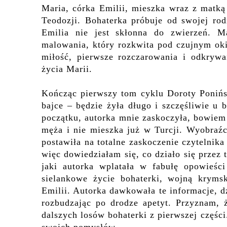
Maria, córka Emilii, mieszka wraz z matką
Teodozji. Bohaterka próbuje od swojej rod
Emilia nie jest skłonna do zwierzeń. M
malowania, który rozkwita pod czujnym ok
miłość, pierwsze rozczarowania i odkrywa
życia Marii.
Kończąc pierwszy tom cyklu Doroty Ponińsk
bajce – będzie żyła długo i szczęśliwie u
początku, autorka mnie zaskoczyła, bowiem 
męża i nie mieszka już w Turcji. Wyobraźc
postawiła na totalne zaskoczenie czytelnika 
więc dowiedziałam się, co działo się przez t
jaki autorka wplatała w fabułę opowieści
sielankowe życie bohaterki, wojną krymsk
Emilii. Autorka dawkowała te informacje, d
rozbudzając po drodze apetyt. Przyznam, 
dalszych losów bohaterki z pierwszej częśc