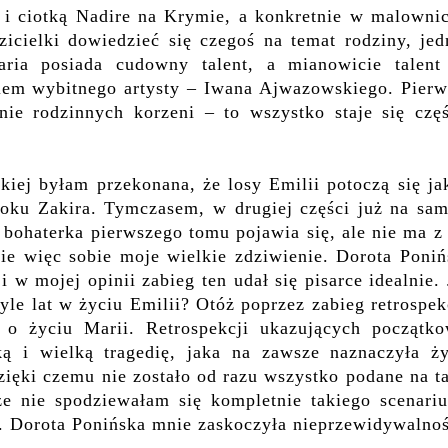
 i ciotką Nadire na Krymie, a konkretnie w malownic
zicielki dowiedzieć się czegoś na temat rodziny, jed
aria posiada cudowny talent, a mianowicie talent
iem wybitnego artysty – Iwana Ajwazowskiego. Pierw
nie rodzinnych korzeni – to wszystko staje się częś
iej byłam przekonana, że losy Emilii potoczą się ja
 boku Zakira. Tymczasem, w drugiej części już na sa
bohaterka pierwszego tomu pojawia się, ale nie ma z
ie więc sobie moje wielkie zdziwienie. Dorota Poniń
i w mojej opinii zabieg ten udał się pisarce idealnie.
yle lat w życiu Emilii? Otóż poprzez zabieg retrospek
 o życiu Marii. Retrospekcji ukazujących początko
ą i wielką tragedię, jaka na zawsze naznaczyła ży
zięki czemu nie zostało od razu wszystko podane na t
że nie spodziewałam się kompletnie takiego scenariu
i. Dorota Ponińska mnie zaskoczyła nieprzewidywalno