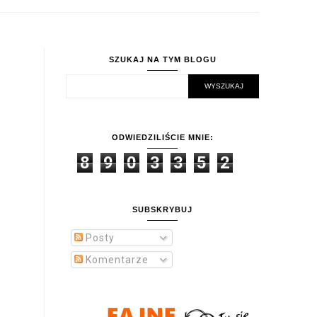
SZUKAJ NA TYM BLOGU
ODWIEDZILIŚCIE MNIE:
8
9
0
3
3
5
2
SUBSKRYBUJ
Posty
Komentarze