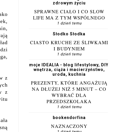
zdrowym życiu
SPRAWNE CIAŁO I CO SLOW
ako
LIFE MA Z TYM WSPÓLNEGO
ek,
1 dzień temu
in,
Słodko Słodka
rają
CIASTO KRUCHE ZE ŚLIWKAMI
kład
I BUDYNIEM
odzi
1 dzień temu
ga,
moje IDEALIA - blog lifestylowy, DIY,
wnętrza, ciąża i macierzyństwo,
uroda, kuchnia
w z
PREZENTY, KTÓRE ANGAŻUJĄ
ych
NA DŁUŻEJ NIŻ 5 MINUT – CO
w z
WYBRAĆ DLA
witu
PRZEDSZKOLAKA
1 dzień temu
bookendorfina
ała
NAZNACZONY
sną
1 dzień temu