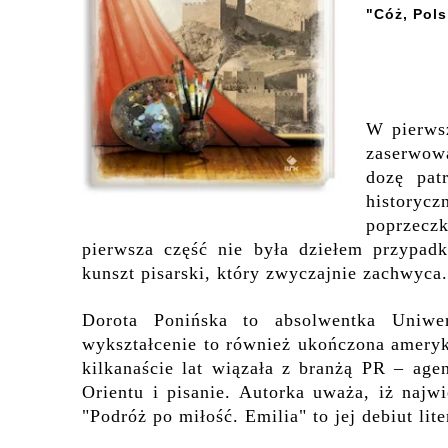
"Cóż, Pols
W pierwsz
zaserwow
dozę pat
historyc
poprzeczk
pierwsza część nie była dziełem przypad
kunszt pisarski, który zwyczajnie zachwyca.
Dorota Ponińska to absolwentka Uniwer
wykształcenie to również ukończona ameryk
kilkanaście lat wiązała z branżą PR – agen
Orientu i pisanie. Autorka uważa, iż naj
"Podróż po miłość. Emilia" to jej debiut lit