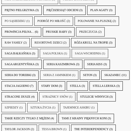
PIĘTNO PIELGRZYMA
(3)
PIĘĆDZIESIĄT ODCIENI
(3)
PLAN AGATY
(3)
PO SĄSIEDZKU
(1)
PODRÓŻ PO MIŁOŚĆ
(2)
POLOWANIE NA PLISZKĘ
(2)
PROWINCJA PEŁNA...
(6)
PRUSKIE BABY
(3)
PRZECZUCIA
(2)
RAW FAMILY
(2)
RESORTOWE DZIECI
(2)
RÓŻA KRULL NA TROPIE
(3)
SAGA BAŁKAŃSKA
(3)
SAGA POLSKA
(1)
SAGA WSCHODNIA
(1)
SAGA ARGENTYŃSKA
(3)
SERIA KASZMIROWA
(3)
SERIA KISS
(3)
SERIA DO TOREBKI
(3)
SERIA Z JAMNIKIEM
(1)
SETON
(3)
SKAZANIEC
(11)
STACJA JAGODNO
(7)
STARY DOM
(3)
STELLA
(3)
STELLA LERSKA
(3)
STRACONE DUSZE
(4)
STRAŻNICY SNÓW
(1)
STULECIE WINNYCH
(3)
SZPIEDZY
(1)
SZTUKA ŻYCIA
(1)
TAJEMNICE ASKIRU
(1)
TAKIE RZECZY TYLKO Z MĘŻEM
(4)
TAMI Z KRAINY PIĘKNYCH KONI
(3)
TAYLOR JACKSON
(2)
TESSA BROWN
(1)
THE INTERDEPENDENCY
(3)