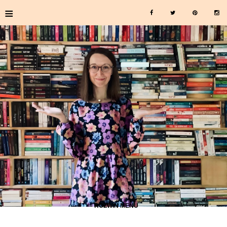
≡
≡ ROZWIŃ MENU