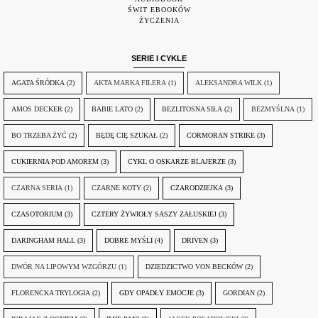
ŚWIT EBOOKÓW
ŻYCZENIA
SERIE I CYKLE
AGATA ŚRÓDKA
(2)
AKTA MARKA FILERA
(1)
ALEKSANDRA WILK
(1)
AMOS DECKER
(2)
BABIE LATO
(2)
BEZLITOSNA SIŁA
(2)
BEZMYŚLNA
(1)
BO TRZEBA ŻYĆ
(2)
BĘDĘ CIĘ SZUKAŁ
(2)
CORMORAN STRIKE
(3)
CUKIERNIA POD AMOREM
(3)
CYKL O OSKARZE BLAJERZE
(3)
CZARNA SERIA
(1)
CZARNE KOTY
(2)
CZARODZIEJKA
(3)
CZASOTORIUM
(3)
CZTERY ŻYWIOŁY SASZY ZAŁUSKIEJ
(3)
DARINGHAM HALL
(3)
DOBRE MYŚLI
(4)
DRIVEN
(3)
DWÓR NA LIPOWYM WZGÓRZU
(1)
DZIEDZICTWO VON BECKÓW
(2)
FLORENCKA TRYLOGIA
(2)
GDY OPADŁY EMOCJE
(3)
GORDIAN
(2)