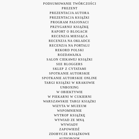
PODSUMOWANIE TWÓRCZOŚCI
PREZENT
PREZENTACJA AUTORA
PREZENTACJA KSIĄŻKI
PROGRAM PASJONACI
PRZYGARNIJ KSIĄŻKĘ
RAPORT O BLOGACH
RECENZJA MIESIĄCA
RECENZJA NA OKŁADCE
RECENZJA NA PORTALU
REKORD POLSKI
ROZDAWAJKA
SALON CIEKAWEJ KSIĄŻKI
SEE BLOGGERS
SKLEP Z CYTATAMI
SPOTKANIE AUTORSKIE
SPOTKANIE AUTORSKIE ONLINE
TARGI KSIĄŻKI W KRAKOWIE
UNBOXING
W OBIEKTYWIE
W PIEKARNI W CUKIERNI
WARSZAWSKIE TARGI KSIĄŻKI
WIZYTA W MUZEUM
WSPOMNIENIE
WYTROP KSIĄŻKĘ
WYWIAD ZE MNĄ
WYWIADY
ZAPOWIEDŹ
ZDOBYCZE KSIĄŻKOWE
AUDIOBOOK