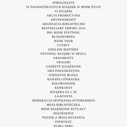
#PROLOGLIVE
10 NAJWAŻNIEJSZYCH KSIĄŻEK W MOIM ŻYCIU
52 KSIĄŻKI
AKCJA PROMOCYJNA
ANTYKWARIATY
ARANŻACJA BIBLIOTECZKI
BESTSELLERY EMPIKU 2015
BIG BOOK FESTIWAL
BLOGOSTREFA
BOOK TOUR
CYTATY
ENGLISH MATTERS
FESTIWAL KSIĄŻKI W OPOLU
FRAGMENTY
FRASZKI
GADŻETY KSIĄŻKOWE
GRA PARAGRAFOWA
JUBILEUSZ BLOGA
KANAPA LITERACKA
KOLOROWANIE
KONKURSY
KSIĄŻKA ZA 1 ZŁ
LA RIVISTA
MODERACJA SPOTKANIA AUTORSKIEGO
MOJA BIBLIOTECZKA
MOJE KSIĄŻKOWE RYTUAŁY
OGŁOSZENIA
POCISK Z MOJĄ RECENZJĄ
PATRONAT
PCHLI TARG