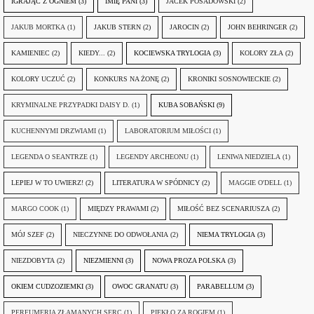
IGRAJĄC Z OGNIEM
(3)
IMIĘ PANI
(3)
JACEK POSADOWSKI
(2)
JAKUB MORTKA
(1)
JAKUB STERN
(2)
JAROCIN
(2)
JOHN BEHRINGER
(2)
KAMIENIEC
(2)
KIEDY...
(2)
KOCIEWSKA TRYLOGIA
(3)
KOLORY ZŁA
(2)
KOLORY UCZUĆ
(2)
KONKURS NA ŻONĘ
(2)
KRONIKI SOSNOWIECKIE
(2)
KRYMINALNE PRZYPADKI DAISY D.
(1)
KUBA SOBAŃSKI
(9)
KUCHENNYMI DRZWIAMI
(1)
LABORATORIUM MIŁOŚCI
(1)
LEGENDA O SEANTRZE
(1)
LEGENDY ARCHEONU
(1)
LENIWA NIEDZIELA
(1)
LEPIEJ W TO UWIERZ!
(2)
LITERATURA W SPÓDNICY
(2)
MAGGIE O'DELL
(1)
MARGO COOK
(1)
MIĘDZY PRAWAMI
(2)
MIŁOŚĆ BEZ SCENARIUSZA
(2)
MÓJ SZEF
(2)
NIECZYNNE DO ODWOŁANIA
(2)
NIEMA TRYLOGIA
(3)
NIEZDOBYTA
(2)
NIEZMIENNI
(3)
NOWA PROZA POLSKA
(3)
OKIEM CUDZOZIEMKI
(3)
OWOC GRANATU
(3)
PARABELLUM
(3)
PERFUMERIA ZŁAMANYCH SERC
(1)
PIEKŁO ZA ROGIEM
(1)