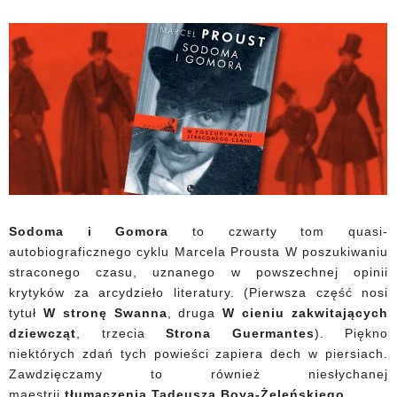
Sodoma i Gomora
to czwarty tom quasi-
autobiograficznego cyklu Marcela Prousta W poszukiwaniu
straconego czasu, uznanego w powszechnej opinii
krytyków za arcydzieło literatury. (Pierwsza część nosi
tytuł
W stronę Swanna
, druga
W cieniu zakwitających
dziewcząt
, trzecia
Strona Guermantes
). Piękno
niektórych zdań tych powieści zapiera dech w piersiach.
Zawdzięczamy to również niesłychanej
maestrii
tłumaczenia Tadeusza Boya-Żeleńskiego
.