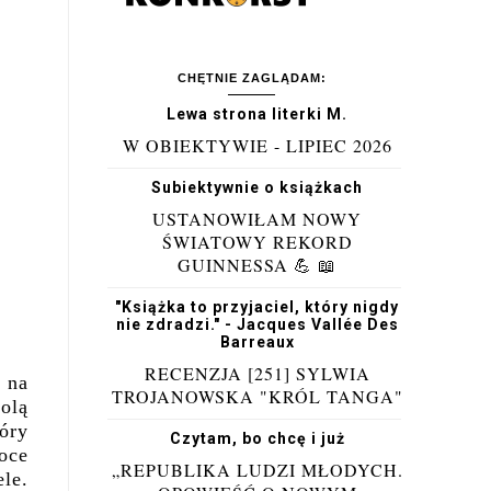
CHĘTNIE ZAGLĄDAM:
Lewa strona literki M.
W OBIEKTYWIE - LIPIEC 2026
Subiektywnie o książkach
USTANOWIŁAM NOWY
ŚWIATOWY REKORD
GUINNESSA 💪 📖
"Książka to przyjaciel, który nigdy
nie zdradzi." - Jacques Vallée Des
Barreaux
RECENZJA [251] SYLWIA
 na
TROJANOWSKA "KRÓL TANGA"
olą
óry
Czytam, bo chcę i już
oce
„REPUBLIKA LUDZI MŁODYCH.
le.