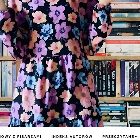
OWY Z PISARZAMI
INDEKS AUTORÓW
PRZECZYTANE
▼