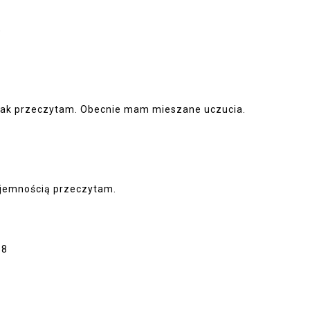
)
ednak przeczytam. Obecnie mam mieszane uczucia.
zyjemnością przeczytam.
58