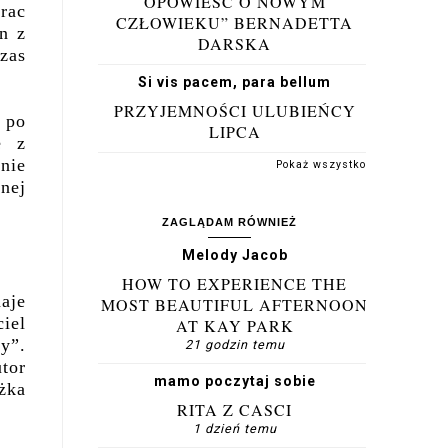
OPOWIEŚĆ O NOWYM
rac
CZŁOWIEKU” BERNADETTA
en z
DARSKA
czas
Si vis pacem, para bellum
PRZYJEMNOŚCI ULUBIEŃCY
 po
LIPCA
e z
nie
Pokaż wszystko
nej
ZAGLĄDAM RÓWNIEŻ
Melody Jacob
HOW TO EXPERIENCE THE
aje
MOST BEAUTIFUL AFTERNOON
iel
AT KAY PARK
y”.
21 godzin temu
tor
mamo poczytaj sobie
żka
RITA Z CASCI
1 dzień temu