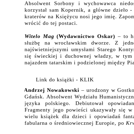
Absolwent Sorbony i wychowawca niedos
korzystał sam Kopernik, a główne dzieło 
kraterów na Księżycu nosi jego imię. Zapom
wrócić do tej postaci.
Witelo Mag
(Wydawnictwo Oskar)
– to h
służbę na wrocławskim dworze. Z jedne
najświetniejszymi umysłami Starego Konty
się świeckiej i duchownej władzy, w tym 
najazdem tatarskim i podzielonej między Pi
Link do książki -
KLIK
Andrzej Nowakowski
– urodzony w Gostkow
Gdańsk. Absolwent Wydziału Humanistyczne
języka polskiego. Debiutował opowiada
Fragmenty jego powieści ukazywały się w 
wielu książek dla dzieci i opowiadań fan
fabularna o średniowiecznej Europie, po
Kr