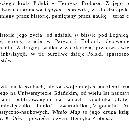
złego króla Polski – Henryka Probusa. Z jego p
- dziesięciotomowa
Optyka
- sprawiła, że do dziś jed
niany przez historię, pamiętany przez naukę – teraz 
istoria jego życia, od udziału w bitwie pod Legnicą
j strony, studia w Paryżu i Bolonii, obcowani
nentu. Z drugiej, walka z zacofaniem, przeciwstawie
inkwizycji. W tle burzliwe dzieje Polski, spustoszo
astów.
ie na Kaszubach, ale za swoje miejsce na ziemi uzn
go na Uniwersytecie Gdańskim, od wielu lat nauczyc
niami publikowanymi na łamach tygodnika „Liter
miesięczniku „Punkt” i kwartalniku „Migotania”. Au
tastyczno-naukowych.
Witelo Mag
to jego druga ksią
wi Królów
– powieści o życiu Henryka Probusa.