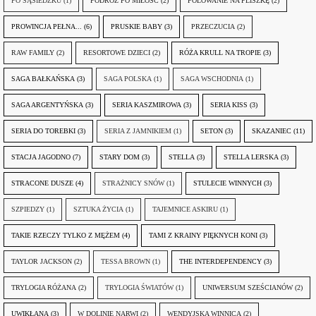
PO SĄSIEDZKU
(1)
PODRÓŻ PO MIŁOŚĆ
(2)
POLOWANIE NA PLISZKĘ
(2)
PROWINCJA PEŁNA...
(6)
PRUSKIE BABY
(3)
PRZECZUCIA
(2)
RAW FAMILY
(2)
RESORTOWE DZIECI
(2)
RÓŻA KRULL NA TROPIE
(3)
SAGA BAŁKAŃSKA
(3)
SAGA POLSKA
(1)
SAGA WSCHODNIA
(1)
SAGA ARGENTYŃSKA
(3)
SERIA KASZMIROWA
(3)
SERIA KISS
(3)
SERIA DO TOREBKI
(3)
SERIA Z JAMNIKIEM
(1)
SETON
(3)
SKAZANIEC
(11)
STACJA JAGODNO
(7)
STARY DOM
(3)
STELLA
(3)
STELLA LERSKA
(3)
STRACONE DUSZE
(4)
STRAŻNICY SNÓW
(1)
STULECIE WINNYCH
(3)
SZPIEDZY
(1)
SZTUKA ŻYCIA
(1)
TAJEMNICE ASKIRU
(1)
TAKIE RZECZY TYLKO Z MĘŻEM
(4)
TAMI Z KRAINY PIĘKNYCH KONI
(3)
TAYLOR JACKSON
(2)
TESSA BROWN
(1)
THE INTERDEPENDENCY
(3)
TRYLOGIA RÓŻANA
(2)
TRYLOGIA ŚWIATÓW
(1)
UNIWERSUM SZEŚCIANÓW
(2)
UWIKŁANA
(3)
W DOLINIE NARWI
(2)
WENDYJSKA WINNICA
(2)