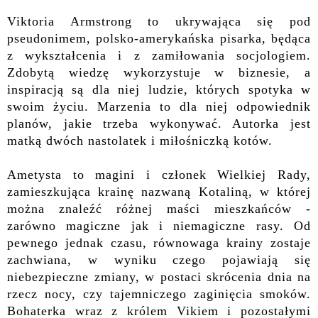
Viktoria Armstrong to ukrywająca się pod
pseudonimem, polsko-amerykańska pisarka, będąca
z wykształcenia i z zamiłowania socjologiem.
Zdobytą wiedzę wykorzystuje w biznesie, a
inspiracją są dla niej ludzie, których spotyka w
swoim życiu. Marzenia to dla niej odpowiednik
planów, jakie trzeba wykonywać. Autorka jest
matką dwóch nastolatek i miłośniczką kotów.
Ametysta to magini i cz
ł
onek Wielkiej Rady,
zamieszkująca krainę nazwaną Kotaliną, w której
można znaleźć różnej maści mieszkańców -
zarówno magiczn
e
jak i niemagiczn
e rasy
. Od
pewnego
jednak
czasu, równowaga krainy zosta
je
za
chwiana, w wyniku czego pojawiają się
niebezpieczne zmiany, w postaci
skrócenia dnia na
rzecz nocy
, czy tajemniczego zaginięcia smoków.
Bohaterka wraz z królem Vikiem i pozostałymi