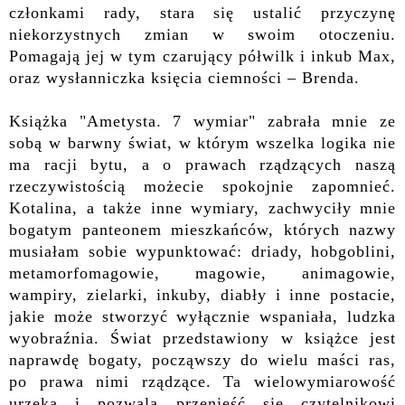
członkami rady, stara się ustalić przyczynę
niekorzystnych zmian w
swoim otoczeniu
.
Pomagają jej w tym czarujący półwilk i inkub
Max
,
oraz wysłanniczka księcia ciemności –
Brenda.
Książka "
Ametysta. 7 wymiar" zabrała mnie ze
sobą w barwny świat, w którym wszelk
a
logik
a
nie
ma racji bytu, a o prawach rządzących naszą
rzeczywistością możecie spokojnie zapomnieć.
Kotalina, a także inne wymiary, zachwyciły mnie
bogatym panteonem mieszkańców, których nazwy
musiałam sobie wypunktować: driady, hobgoblini,
metamorfomagowie, magowie, animagowie,
wampiry, zielarki, inkuby, diabły i inne postacie,
jakie może stworzyć
wyłącznie wspaniała,
ludzka
wyobraźnia. Świat przedstawiony w książce jest
naprawdę bogaty, począwszy do wielu maści ras,
po prawa nimi rządzące. Ta wielowymiarowość
urzeka i pozwala przenieść się czytelnikowi