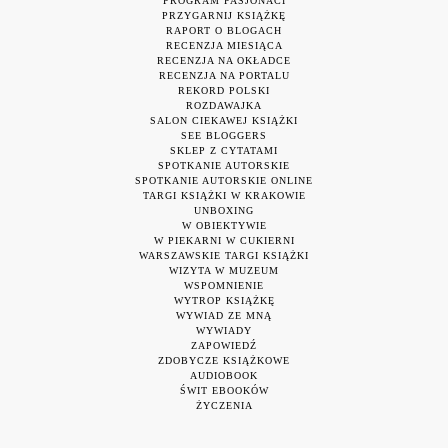
PROGRAM PASJONACI
PRZYGARNIJ KSIĄŻKĘ
RAPORT O BLOGACH
RECENZJA MIESIĄCA
RECENZJA NA OKŁADCE
RECENZJA NA PORTALU
REKORD POLSKI
ROZDAWAJKA
SALON CIEKAWEJ KSIĄŻKI
SEE BLOGGERS
SKLEP Z CYTATAMI
SPOTKANIE AUTORSKIE
SPOTKANIE AUTORSKIE ONLINE
TARGI KSIĄŻKI W KRAKOWIE
UNBOXING
W OBIEKTYWIE
W PIEKARNI W CUKIERNI
WARSZAWSKIE TARGI KSIĄŻKI
WIZYTA W MUZEUM
WSPOMNIENIE
WYTROP KSIĄŻKĘ
WYWIAD ZE MNĄ
WYWIADY
ZAPOWIEDŹ
ZDOBYCZE KSIĄŻKOWE
AUDIOBOOK
ŚWIT EBOOKÓW
ŻYCZENIA