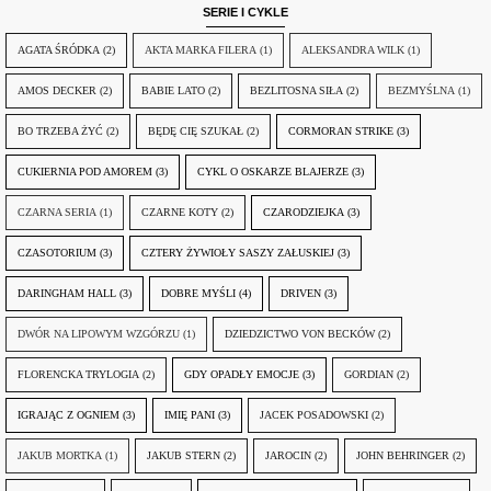
SERIE I CYKLE
AGATA ŚRÓDKA
(2)
AKTA MARKA FILERA
(1)
ALEKSANDRA WILK
(1)
AMOS DECKER
(2)
BABIE LATO
(2)
BEZLITOSNA SIŁA
(2)
BEZMYŚLNA
(1)
BO TRZEBA ŻYĆ
(2)
BĘDĘ CIĘ SZUKAŁ
(2)
CORMORAN STRIKE
(3)
CUKIERNIA POD AMOREM
(3)
CYKL O OSKARZE BLAJERZE
(3)
CZARNA SERIA
(1)
CZARNE KOTY
(2)
CZARODZIEJKA
(3)
CZASOTORIUM
(3)
CZTERY ŻYWIOŁY SASZY ZAŁUSKIEJ
(3)
DARINGHAM HALL
(3)
DOBRE MYŚLI
(4)
DRIVEN
(3)
DWÓR NA LIPOWYM WZGÓRZU
(1)
DZIEDZICTWO VON BECKÓW
(2)
FLORENCKA TRYLOGIA
(2)
GDY OPADŁY EMOCJE
(3)
GORDIAN
(2)
IGRAJĄC Z OGNIEM
(3)
IMIĘ PANI
(3)
JACEK POSADOWSKI
(2)
JAKUB MORTKA
(1)
JAKUB STERN
(2)
JAROCIN
(2)
JOHN BEHRINGER
(2)