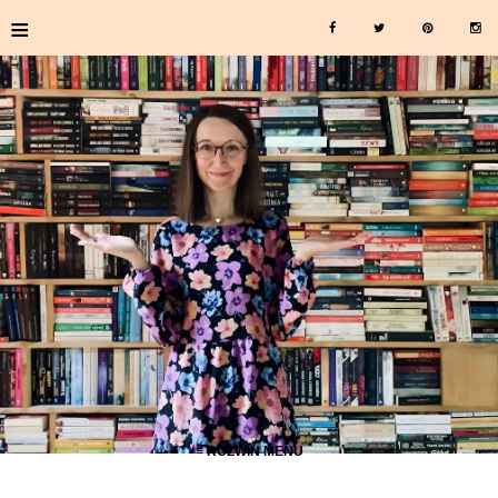
≡
≡ ROZWIŃ MENU