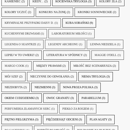
KAMIENIEC
(2)
KIEDY...
(2)
KOCIEWSKA TRYLOGIA
(3)
KOLORY ZŁA
(2)
KOLORY UCZUĆ
(2)
KONKURS NA ŻONĘ
(2)
KRONIKI SOSNOWIECKIE
(2)
KRYMINALNE PRZYPADKI DAISY D.
(1)
KUBA SOBAŃSKI
(9)
KUCHENNYMI DRZWIAMI
(1)
LABORATORIUM MIŁOŚCI
(1)
LEGENDA O SEANTRZE
(1)
LEGENDY ARCHEONU
(1)
LENIWA NIEDZIELA
(1)
LEPIEJ W TO UWIERZ!
(2)
LITERATURA W SPÓDNICY
(2)
MAGGIE O'DELL
(1)
MARGO COOK
(1)
MIĘDZY PRAWAMI
(2)
MIŁOŚĆ BEZ SCENARIUSZA
(2)
MÓJ SZEF
(2)
NIECZYNNE DO ODWOŁANIA
(2)
NIEMA TRYLOGIA
(3)
NIEZDOBYTA
(2)
NIEZMIENNI
(3)
NOWA PROZA POLSKA
(3)
OKIEM CUDZOZIEMKI
(3)
OWOC GRANATU
(3)
PARABELLUM
(3)
PERFUMERIA ZŁAMANYCH SERC
(1)
PIEKŁO ZA ROGIEM
(1)
PIĘTNO PIELGRZYMA
(3)
PIĘĆDZIESIĄT ODCIENI
(3)
PLAN AGATY
(3)