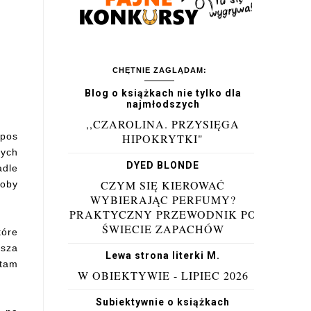
CHĘTNIE ZAGLĄDAM:
Blog o książkach nie tylko dla
najmłodszych
,,CZAROLINA. PRZYSIĘGA
epos
HIPOKRYTKI"
nych
DYED BLONDE
adle
CZYM SIĘ KIEROWAĆ
soby
WYBIERAJĄC PERFUMY?
PRAKTYCZNY PRZEWODNIK PO
ŚWIECIE ZAPACHÓW
tóre
usza
Lewa strona literki M.
 tam
W OBIEKTYWIE - LIPIEC 2026
Subiektywnie o książkach