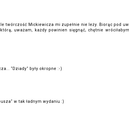
le twórczość Mickiewicza mi zupełnie nie leży. Biorąc pod u
a którą, uważam, każdy powinien sięgnąć, chętnie wróciłaby
a... "Dziady" były okropne :-)
usza" w tak ładnym wydaniu :)