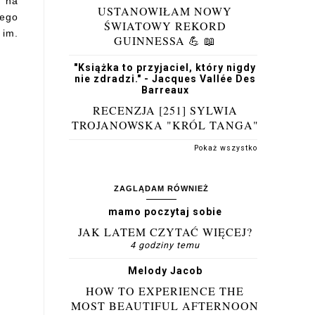
a na
USTANOWIŁAM NOWY
mego
ŚWIATOWY REKORD
 im.
GUINNESSA 💪 📖
"Książka to przyjaciel, który nigdy
nie zdradzi." - Jacques Vallée Des
Barreaux
RECENZJA [251] SYLWIA
TROJANOWSKA "KRÓL TANGA"
Pokaż wszystko
ZAGLĄDAM RÓWNIEŻ
mamo poczytaj sobie
JAK LATEM CZYTAĆ WIĘCEJ?
4 godziny temu
Melody Jacob
HOW TO EXPERIENCE THE
MOST BEAUTIFUL AFTERNOON