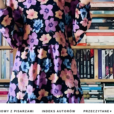
OWY Z PISARZAMI
INDEKS AUTORÓW
PRZECZYTANE
▼