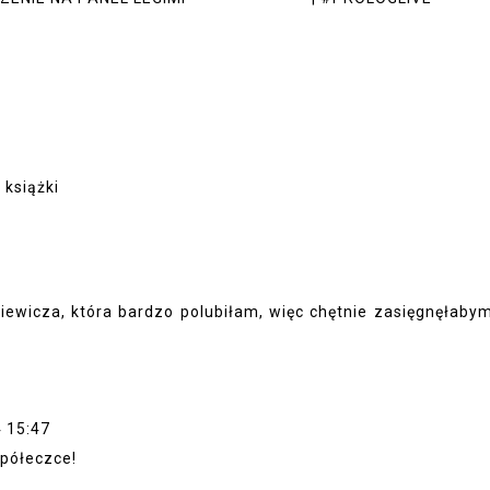
 książki
iewicza, która bardzo polubiłam, więc chętnie zasięgnęłaby
4 15:47
 półeczce!