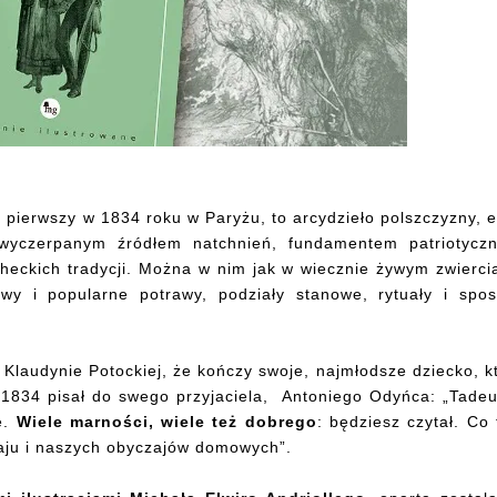
 pierwszy w 1834 roku w Paryżu, to arcydzieło polszczyzny, 
iewyczerpanym źródłem natchnień, fundamentem patriotycz
heckich tradycji. Można w nim jak w wiecznie żywym zwierci
wy i popularne potrawy, podziały stanowe, rytuały i spo
Klaudynie Potockiej, że kończy swoje, najmłodsze dziecko, k
ym 1834 pisał do swego przyjaciela, Antoniego Odyńca: „Tade
e.
Wiele marności, wiele też dobrego
: będziesz czytał. Co
raju i naszych obyczajów domowych”.