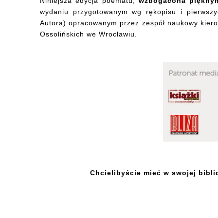
Niniejsza edycja poematu,
wzbogacona pięknymi
wydaniu przygotowanym wg rękopisu i pierws
Autora) opracowanym przez zespół naukowy kiero
Ossolińskich we Wrocławiu.
Chcielibyście mieć w swojej bibl