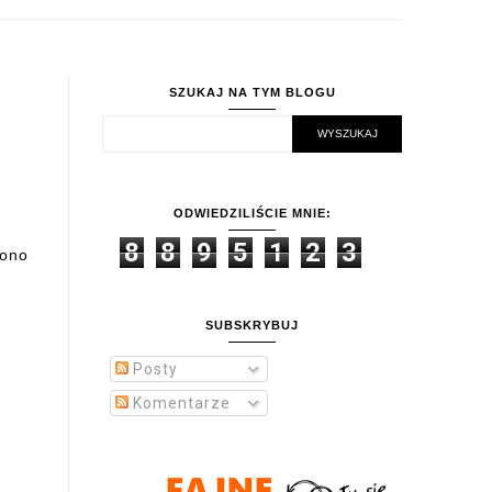
SZUKAJ NA TYM BLOGU
ODWIEDZILIŚCIE MNIE:
8
8
9
5
1
2
3
iono
SUBSKRYBUJ
Posty
Komentarze