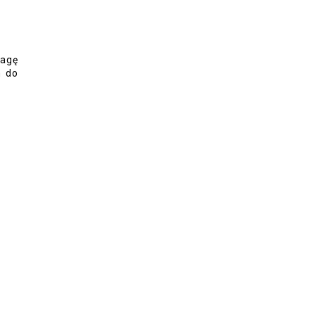
wagę
m do