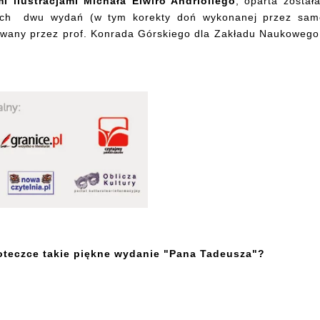
 ilustracjami Michała Elwiro Andriollego
, oparta został
zych dwu wydań (w tym korekty doń wykonanej przez sa
wany przez prof. Konrada Górskiego dla Zakładu Naukowego
ioteczce takie piękne wydanie "Pana Tadeusza"?