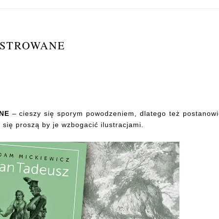
USTROWANE
ANE
– cieszy się sporym powodzeniem, dlatego też postanow
 się proszą by je wzbogacić ilustracjami.