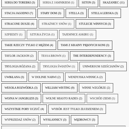
SERIA DO TOREBKI
(3)
SERIA Z JAMNIKIEM
(1)
SETON
(3)
SKAZANIEC
(11)
STACJA JAGODNO
(7)
STARY DOM
(3)
STELLA
(3)
STELLA LERSKA
(3)
STRACONE DUSZE
(4)
STRAŻNICY SNÓW
(1)
STULECIE WINNYCH
(3)
SZPIEDZY
(1)
SZTUKA ŻYCIA
(1)
TAJEMNICE ASKIRU
(1)
TAKIE RZECZY TYLKO Z MĘŻEM
(4)
TAMI Z KRAINY PIĘKNYCH KONI
(3)
TAYLOR JACKSON
(2)
TESSA BROWN
(1)
THE INTERDEPENDENCY
(3)
TRYLOGIA RÓŻANA
(2)
TRYLOGIA ŚWIATÓW
(1)
UNIWERSUM SZEŚCIANÓW
(2)
UWIKŁANA
(3)
W DOLINIE NARWI
(2)
WENDYJSKA WINNICA
(2)
WESOŁA ROZWÓDKA
(3)
WILLIAM WISTING
(9)
WINNE WZGÓRZE
(2)
WOJNA W JANGBLIZJI
(3)
WOLNE MIASTO RADES
(2)
WSCHÓD ZIEMI
(1)
WSZYSTKIE PORY UCZUĆ
(4)
WYBÓR JEST TYLKO ZŁUDZENIEM
(2)
WYPRZEDAŻ SNÓW
(2)
WYSŁANNICY
(3)
WĘDROWCY
(3)