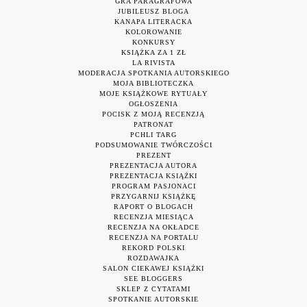
GRA PARAGRAFOWA
JUBILEUSZ BLOGA
KANAPA LITERACKA
KOLOROWANIE
KONKURSY
KSIĄŻKA ZA 1 ZŁ
LA RIVISTA
MODERACJA SPOTKANIA AUTORSKIEGO
MOJA BIBLIOTECZKA
MOJE KSIĄŻKOWE RYTUAŁY
OGŁOSZENIA
POCISK Z MOJĄ RECENZJĄ
PATRONAT
PCHLI TARG
PODSUMOWANIE TWÓRCZOŚCI
PREZENT
PREZENTACJA AUTORA
PREZENTACJA KSIĄŻKI
PROGRAM PASJONACI
PRZYGARNIJ KSIĄŻKĘ
RAPORT O BLOGACH
RECENZJA MIESIĄCA
RECENZJA NA OKŁADCE
RECENZJA NA PORTALU
REKORD POLSKI
ROZDAWAJKA
SALON CIEKAWEJ KSIĄŻKI
SEE BLOGGERS
SKLEP Z CYTATAMI
SPOTKANIE AUTORSKIE