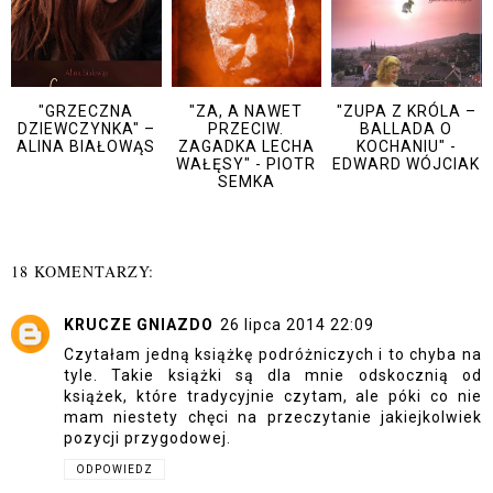
"GRZECZNA
"ZA, A NAWET
"ZUPA Z KRÓLA –
DZIEWCZYNKA" –
PRZECIW.
BALLADA O
ALINA BIAŁOWĄS
ZAGADKA LECHA
KOCHANIU" -
WAŁĘSY" - PIOTR
EDWARD WÓJCIAK
SEMKA
18 KOMENTARZY:
KRUCZE GNIAZDO
26 lipca 2014 22:09
Czytałam jedną książkę podróżniczych i to chyba na
tyle. Takie książki są dla mnie odskocznią od
książek, które tradycyjnie czytam, ale póki co nie
mam niestety chęci na przeczytanie jakiejkolwiek
pozycji przygodowej.
ODPOWIEDZ