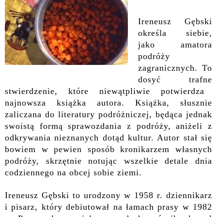
Ireneusz Gębski
określa siebie,
jak
o
amatora
podróży
zagranicznych. To
dosyć trafne
stwierdzenie
, które
niewątpliwie
potwierdza
najnowsza książka autora. Książka,
słusznie
zaliczana do literatury podróżniczej, będąca
jednak
swoistą formą sprawozdania z podróży, aniżeli
z
odkrywania
nieznanych dotąd kultur.
Autor stał się
bowiem w pewien sposób kronikarzem własnych
podróży, skrzętni
e
notując wszelkie detale dnia
codziennego
na
obcej sobie
ziemi.
Ireneusz Gębski to urodzony w 1958 r. dziennikarz
i pisarz, który debiutował na łamach prasy w 1982