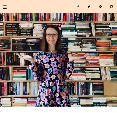
≡
≡ ROZWIŃ MENU