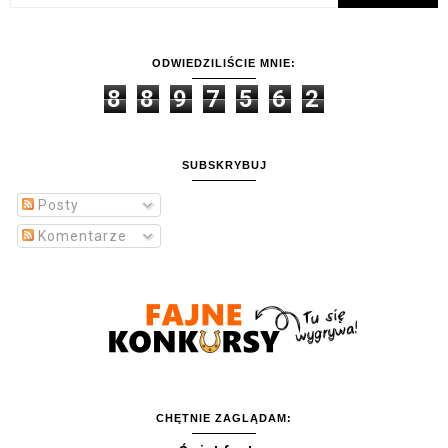
ODWIEDZILIŚCIE MNIE:
8
8
9
7
5
6
2
SUBSKRYBUJ
Posty
Komentarze
CHĘTNIE ZAGLĄDAM: