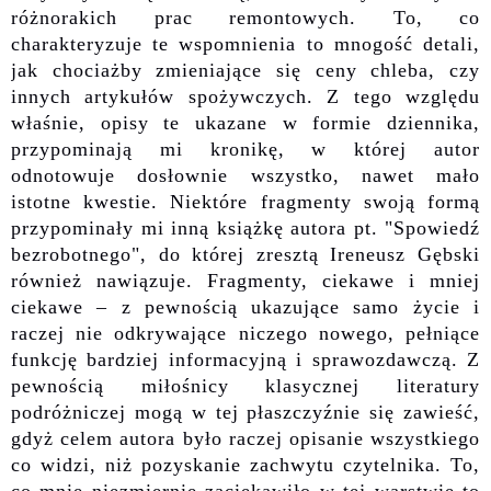
różnorakich prac remontowych. To, co
charakteryzuje te wspomnienia to
mnogość
detali,
jak chociażby zmieniające się ceny chleba, czy
innych artykułów spożywczych.
Z tego względu
właśnie,
opisy
te
ukazane w formie dziennika,
przypominają mi kronikę, w której autor
odnotowuje dosłownie wszystko, nawet mało
istotne kwestie. Niektóre fragmenty swoją formą
przypominały mi inną książkę autora pt. "Spowiedź
bezrobotnego", do której zresztą Ireneusz Gębski
również nawiązuje. Fragmenty, ciekawe i mniej
ciekawe – z pewnością ukazujące samo życie i
raczej nie odkrywające niczego
nowego,
p
ełniące
funkcję bardziej informacyjną i sprawozdawczą. Z
pewnością miłośnicy klasycznej literatury
podróżniczej mogą w tej płaszczyźnie się zawieść,
gdyż celem autora było raczej opisanie wszystkiego
co widzi, niż pozyskanie zachwytu czytelnika. To,