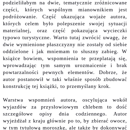
podzieliłabym na dwie, tematycznie zróżnicowane
części, których wspóln
ym mianownikiem
jest
podróżowanie. Część ukazująca wojaże autora,
których celem było
polepszenie swojej sytuacji
materialnej
, oraz część pokazująca wycieczki
typowo turysty
c
zne. Warto tutaj zwrócić uwagę, że
dwie
wymienione
płaszczyzny nie zostały od siebie
oddzielone i jak mniemam
to
słuszn
y zabieg
. W
książce bowiem, wspomnienia te przeplatają się,
wprowadzając tym samym
urozmaicenie i brak
powtarzalności pewnych elementów. Dobrze, że
autor postanowił w taki właśnie sposób zbudować
konstrukcję tej książki, to przemyślany krok.
Warstwa wspomnień autora, oscylująca wokół
wyjazdów za przysłowiowym chlebem to dość
szczegółowe opisy dnia codziennego. Autor
wyjeżdżał z kraju głównie
po to, by
zbierać owoce,
w tym tytułową moroszkę, ale także by dokonywać