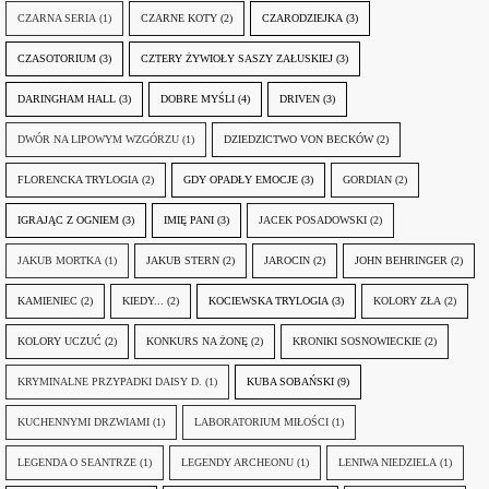
CZARNA SERIA
(1)
CZARNE KOTY
(2)
CZARODZIEJKA
(3)
CZASOTORIUM
(3)
CZTERY ŻYWIOŁY SASZY ZAŁUSKIEJ
(3)
DARINGHAM HALL
(3)
DOBRE MYŚLI
(4)
DRIVEN
(3)
DWÓR NA LIPOWYM WZGÓRZU
(1)
DZIEDZICTWO VON BECKÓW
(2)
FLORENCKA TRYLOGIA
(2)
GDY OPADŁY EMOCJE
(3)
GORDIAN
(2)
IGRAJĄC Z OGNIEM
(3)
IMIĘ PANI
(3)
JACEK POSADOWSKI
(2)
JAKUB MORTKA
(1)
JAKUB STERN
(2)
JAROCIN
(2)
JOHN BEHRINGER
(2)
KAMIENIEC
(2)
KIEDY...
(2)
KOCIEWSKA TRYLOGIA
(3)
KOLORY ZŁA
(2)
KOLORY UCZUĆ
(2)
KONKURS NA ŻONĘ
(2)
KRONIKI SOSNOWIECKIE
(2)
KRYMINALNE PRZYPADKI DAISY D.
(1)
KUBA SOBAŃSKI
(9)
KUCHENNYMI DRZWIAMI
(1)
LABORATORIUM MIŁOŚCI
(1)
LEGENDA O SEANTRZE
(1)
LEGENDY ARCHEONU
(1)
LENIWA NIEDZIELA
(1)