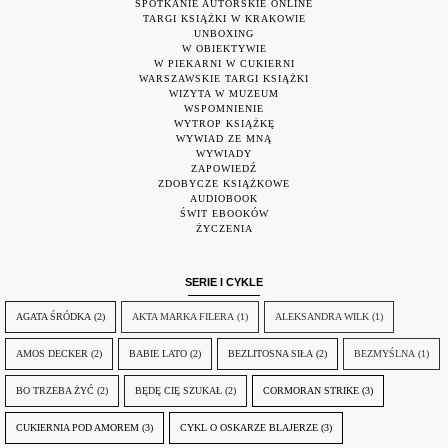
SPOTKANIE AUTORSKIE ONLINE
TARGI KSIĄŻKI W KRAKOWIE
UNBOXING
W OBIEKTYWIE
W PIEKARNI W CUKIERNI
WARSZAWSKIE TARGI KSIĄŻKI
WIZYTA W MUZEUM
WSPOMNIENIE
WYTROP KSIĄŻKĘ
WYWIAD ZE MNĄ
WYWIADY
ZAPOWIEDŹ
ZDOBYCZE KSIĄŻKOWE
AUDIOBOOK
ŚWIT EBOOKÓW
ŻYCZENIA
SERIE I CYKLE
AGATA ŚRÓDKA
(2)
AKTA MARKA FILERA
(1)
ALEKSANDRA WILK
(1)
AMOS DECKER
(2)
BABIE LATO
(2)
BEZLITOSNA SIŁA
(2)
BEZMYŚLNA
(1)
BO TRZEBA ŻYĆ
(2)
BĘDĘ CIĘ SZUKAŁ
(2)
CORMORAN STRIKE
(3)
CUKIERNIA POD AMOREM
(3)
CYKL O OSKARZE BLAJERZE
(3)