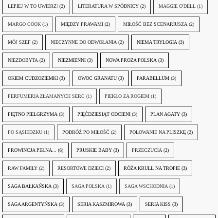
LEPIEJ W TO UWIERZ!
(2)
LITERATURA W SPÓDNICY
(2)
MAGGIE O'DELL
(1)
MARGO COOK
(1)
MIĘDZY PRAWAMI
(2)
MIŁOŚĆ BEZ SCENARIUSZA
(2)
MÓJ SZEF
(2)
NIECZYNNE DO ODWOŁANIA
(2)
NIEMA TRYLOGIA
(3)
NIEZDOBYTA
(2)
NIEZMIENNI
(3)
NOWA PROZA POLSKA
(3)
OKIEM CUDZOZIEMKI
(3)
OWOC GRANATU
(3)
PARABELLUM
(3)
PERFUMERIA ZŁAMANYCH SERC
(1)
PIEKŁO ZA ROGIEM
(1)
PIĘTNO PIELGRZYMA
(3)
PIĘĆDZIESIĄT ODCIENI
(3)
PLAN AGATY
(3)
PO SĄSIEDZKU
(1)
PODRÓŻ PO MIŁOŚĆ
(2)
POLOWANIE NA PLISZKĘ
(2)
PROWINCJA PEŁNA...
(6)
PRUSKIE BABY
(3)
PRZECZUCIA
(2)
RAW FAMILY
(2)
RESORTOWE DZIECI
(2)
RÓŻA KRULL NA TROPIE
(3)
SAGA BAŁKAŃSKA
(3)
SAGA POLSKA
(1)
SAGA WSCHODNIA
(1)
SAGA ARGENTYŃSKA
(3)
SERIA KASZMIROWA
(3)
SERIA KISS
(3)