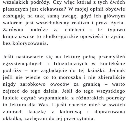
wszelakich podróży. Czy
więc
któraś z t
y
ch dwóch
płaszczyzn jest ciekawsza? W mojej opinii obydwie
zasługują na taką samą uwagę, gdyż ich głównym
walorem jest wszechobecny realizm i proza życia.
Zarówno podróże za chlebem i te typowo
krajoznawcz
e
to słodko-gorzkie opowieści o życiu,
bez koloryzowania.
Jeśli nastawiacie się na lekturę pełną przemyśleń
egzystencjalnych i filozoficznych w kontekście
podróży – nie zaglądajcie do te
j książki.
Jednak
j
eśli nie wiecie co to moroszka i nie zbieraliście
nigdy zarobkowo owoców za granicą – warto
zajrzeć do tego dzieła. Jeśli do tego wszystkiego
lubicie czytać wspomnienia z różnorakich podróży
to
lektura
dla Was. I
j
eśli chcecie mieć w swoich
zbiorach książkę z kolorową i dopracowaną
okładką, zachęcam
do jej przeczytania.