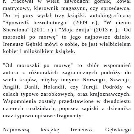
r. Pracował w wielu zawodach: górnik, kowal
matrycowy, kierownik magazynu, czy sprzedawca.
Do tej pory wydał trzy książki: autobiograficzną
"Spowiedź bezrobotnego" (2009 r.), "W cieniu
Sheratona" (2011 r.) i "Moja żmija" (2013 r. ). "Od
moroszki po morwę" to jego najnowsze dzieło.
Ireneusz Gębski mówi o sobie, że jest wielbicielem
kobiet i miłośnikiem książek.
"Od moroszki po morwę" to zbiór wspomnień
autora z różnorakich zagranicznych podróży do
wielu krajów, między innymi: Norwegii, Szwecji,
Anglii, Danii, Holandii, czy Turcji. Podróży w
celach typowo zarobkowych, oraz krajoznawczych.
Wspomnienia zostały przedstawione w dwudziestu
czterech rozdziałach, poprzez zapiski z dziennika
oraz typowo opisowe fragmenty.
Najnowszą książkę Ireneusza Gębskiego