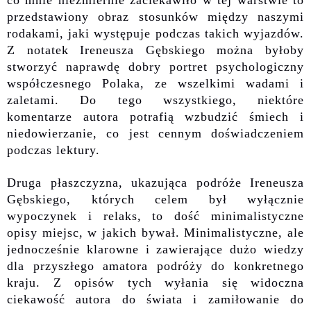
co mnie niezmiernie zaciekawiło
w tej warstwie
to
przedstawiony obraz stosunków między naszymi
rodakami, jaki występuje podczas takich wyjazdów.
Z notatek Ireneusza Gębskiego można byłoby
stworzyć naprawdę dobry portret
psychologiczny
współczesnego Polaka, ze wszelkimi wadami i
zaletami.
Do tego wszystkiego, n
iektóre
komentarze autora potrafią wzbudzić śmiech i
niedowierzanie, co jest cennym doświadczeniem
podczas lektury.
Druga płaszczyzna, ukazująca podróże Ireneusza
Gębskiego, których celem był wyłącznie
wypoczynek i relaks, to dość minimalistyczne
opisy miejsc, w jakich bywał. Minimalistyczne, ale
jednocześnie klarowne i zawierające dużo wiedzy
dla przyszłego amatora podróży do konkretnego
kraju.
Z opisów
tych wyłania się widoczna
ciekawość autora do świata i zamiłowanie do