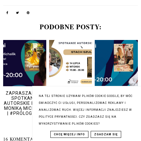
PODOBNE POSTY:
ZAPRASZAM NA
ZAPRASZAM NA
ZAPRASZAM NA
NA TEJ STRONIE UŻYWAM PLIKÓW COOKIE GOOGLE, BY MÓC
SPOTKANIE
SPOTKANIE
SPOTKANIE
AUTORSKIE LIVE Z
AUTORSKIE LIVE
AUTORSKIE LIVE Z
ŚWIADCZYĆ CI USŁUGI, PERSONALIZOWAĆ REKLAMY I
MONIKĄ MICHALIK
ZE STACHEM
IWONĄ JAWORSKĄ
ANALIZOWAĆ RUCH. WIĘCEJ INFORMACJI ZNAJDZIESZ W
| #PROLOGLIVE
SZULISTEM
| #PROLOGLIVE
POLITYCE PRYWATNOŚCI. CZY ZGADZASZ SIĘ NA
WYKORZYSTYWANIE PLIKÓW COOKIES?
CHCĘ WIĘCEJ INFO
ZGADZAM SIĘ
16 KOMENTARZY: