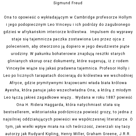
Sigmund Freud
Ona to opowieść o wykładającym w Cambridge profesorze Hollym
i jego podopiecznym Leo Vinceyu i ich podróży do zagubionego
gdzieś w afrykańskim interiorze królestwa. Impulsem do wyprawy
staje się tajemnicza paczka zostawiona Leo przez ojca z
poleceniem, aby otworzono ją dopiero w jego dwudzieste piąte
urodziny.
W pakunku bohaterowie znajdują resztki starych
glinianych skorup oraz dokumenty, które sugerują, iż z rodem
Vinceyów wiąże się jakaś pradawna tajemnica. Profesor Holly i
Leo po licznych tarapatach docierają do królestwa we wschodniej
Afryce, gdzie prymitywnymi krajowcami włada biała królowa
Ayesha, która panuje jako wszechwładna Ona, a którą z młodym
Leo łączą jakieś zagadkowe więzy…
Wydana w roku 1887 powieść
Ona H. Ridera Haggarda, która natychmiast stała się
bestsellerem, wiktoriańska podróżnicza powieść grozy, to jedna z
najsilniej oddziałujących powieści we współczesnej literaturze.
O
tym, jak wielki wpływ miała na ich twórczość, zwierzali się tacy
autorzy jak Rudyard Kipling, Henry Miller, Graham Greene, J.R.R.