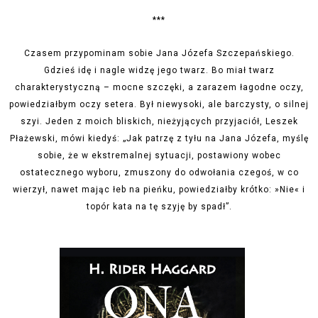
***
Czasem przypominam sobie Jana Józefa Szczepańskiego.
Gdzieś idę i nagle widzę jego twarz. Bo miał twarz
charakterystyczną – mocne szczęki, a zarazem łagodne oczy,
powiedziałbym oczy setera.
Był niewysoki, ale barczysty, o silnej
szyi. Jeden z moich bliskich, nieżyjących przyjaciół, Leszek
Płażewski, mówi kiedyś: „Jak patrzę z tyłu na Jana Józefa, myślę
sobie, że w ekstremalnej sytuacji, postawiony wobec
ostatecznego wyboru, zmuszony do odwołania czegoś, w co
wierzył,
nawet mając łeb na pieńku, powiedziałby krótko: »Nie« i
topór kata na tę szyję by spadł”.