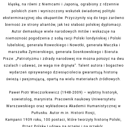
klęskę, na równi z Niemcami i Japonią, ograbiony z rdzennie
polskich ziem i wyniszczony wskutek świadomej polityki
eksterminacyjnej obu okupantów. Przyczyniły się do tego zarówno
bierność ze strony aliantów, jak też słabość polskiej dyplomacji.
Autor demaskuje wiele narodowych mitów i wskazuje na
niemożność pogodzenia z sobą racji Polski londyńskiej i Polski
lubelskiej, generała Roweckiego i Nowotki,
generała Maczka i
marszałka Żymierskiego, generała Sosnkowskiego i Bieruta.
Pisze: „Patriotyzmu i zdrady narodowej nie można położyć na dwu
szalach i udawać, że waga nie drgnęła”. Talent autora i bogactwo
wydarzeń opisywanego dziesięciolecia gwarantują historię
świeżą i pasjonującą, opartą na wielu materiałach źródłowych.
Paweł Piotr Wieczorkiewicz (1948-2009) – wybitny historyk,
sowietolog, marynista. Pracownik naukowy Uniwersytetu
Warszawskiego oraz wykładowca Akademii Humanistycznej w
Pułtusku. Autor
m.in
. Historii Rosji,
Kampanii 1939 roku, 100 postaci, które tworzyły historię Polski,
Przez Polskę Ludową na przełaj i na przekór.