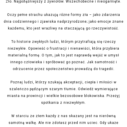
Zło. Najpotężniejszy z żywiołów. Wszechobecne i nieogarnięte.
Oczy pełne strachu ukazują różne formy zła – jako zdarzenia
dnia codziennego i zjawiska nadprzyrodzone; jako emocje znane
każdemu, kto jest wrażliwy na otaczającą go rzeczywistość.
To historie zwykłych ludzi, którym przytrafiają się rzeczy
niezwykłe. Opowieść o frustracji i nienawiści, która przybiera
materialną formę. O tym,
jak to jest naprawdę wejść w umysł
innego człowieka i spróbować go poznać. Jak samotność i
odrzucenie przez społeczeństwo prowadzą do tragedii.
Poznaj ludzi, którzy szukają akceptacji, ciepła i miłości w
szaleńczo pędzącym szarym tłumie. Odwiedź wymierające
miasta na prowincji i wielkie bezosobowe blokowiska. Przeżyj
spotkania z niezwykłym.
W starciu ze złem każdy z nas skazany jest na nierówną
samotną walkę. Ale nie zdołasz przed nim uciec. Gdy ukaże