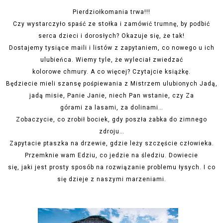
Pierdziołkomania trwa!!!
Czy wystarczyło spaść ze stołka i zamówić trumnę, by podbić
serca dzieci i dorosłych? Okazuje się, że tak!
Dostajemy tysiące maili i listów z zapytaniem, co nowego u ich
ulubieńca. Wiemy tyle, że wyleciał zwiedzać
kolorowe chmury. A co więcej? Czytajcie książkę.
Będziecie mieli szansę pośpiewania z Mistrzem ulubionych Jadą,
jadą misie, Panie Janie, niech Pan wstanie, czy Za
górami za lasami, za dolinami…
Zobaczycie, co zrobił bociek, gdy poszła żabka do zimnego
zdroju…
Zapytacie ptaszka na drzewie, gdzie leży szczęście człowieka.
Przemknie wam Edziu, co jedzie na śledziu. Dowiecie
się, jaki jest prosty sposób na rozwiązanie problemu łysych. I co
się dzieje z naszymi marzeniami.