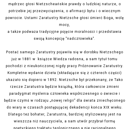
mędrzec głosi Nietzscheańskie prawdy o ludzkiej naturze, o
potrzebie jej przezwyciężenia, o afirmacji bytu i o wiecznym
powrocie. Ustami Zaratustry Nietzsche głosi śmierć Boga, wolę
mocy,
a także podważa tradycyjne pojęcie moralności i przedstawia
swoją koncepcję "nadczłowieka".
Postać samego Zaratustry pojawiła się w dorobku Nietzschego
już w 1881 w książce Wiedza radosna, a sam tytuł tomu
pochodzi z nieukończonej nigdy pracy Próżnowanie Zaratustry.
Kompletne wydanie dzieła (składające się z czterech części)
ukazało się dopiero w 1892. Nietzsche był przekonany, że Tako
rzecze Zaratustra będzie książką,
która całkowicie zmieni
paradygmat myślenia człowieka współczesnego o świecie i
będzie czymś w rodzaju „nowej religii” dla świata zniechęconego
do wiary w czasach postępującej dekadencji końca XIX wieku.
Dlatego też bohater, Zaratustra, bardziej stylizowany jest na
wieszcza niż nauczyciela, a sam utwór przybrał formę
poetyckiego traktatu teologicznego a nie racjonalnego