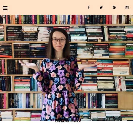
≡
≡ ROZWIŃ MENU