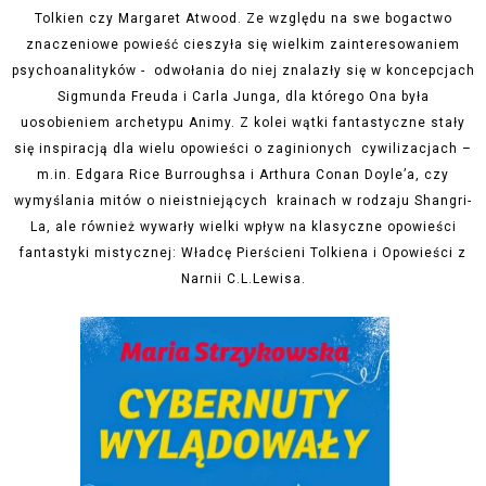
Tolkien czy Margaret Atwood.
Ze względu na swe bogactwo
znaczeniowe powieść cieszyła się wielkim zainteresowaniem
psychoanalityków - odwołania do niej znalazły się w koncepcjach
Sigmunda Freuda i Carla Junga, dla którego Ona była
uosobieniem archetypu Animy. Z kolei wątki fantastyczne stały
się inspiracją dla wielu opowieści o zaginionych cywilizacjach
–
m.in
. Edgara Rice Burroughsa i Arthura Conan Doyle’a, czy
wymyślania mitów o nieistniejących krainach w rodzaju Shangri-
La, ale również wywarły wielki wpływ na klasyczne opowieści
fantastyki mistycznej: Władcę Pierścieni Tolkiena i Opowieści z
Narnii C.L.Lewisa.