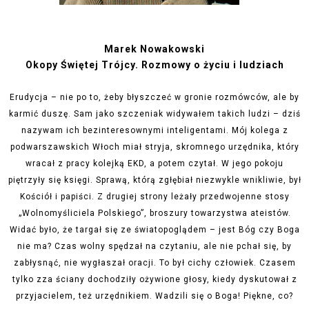
Marek Nowakowski
Okopy Świętej Trójcy. Rozmowy o życiu i ludziach
Erudycja – nie po to, żeby błyszczeć w gronie rozmówców, ale by
karmić duszę. Sam jako szczeniak widywałem takich ludzi – dziś
nazywam ich bezinteresownymi inteligentami.
Mój kolega z
podwarszawskich Włoch miał stryja, skromnego urzędnika, który
wracał z pracy kolejką EKD, a potem czytał. W jego pokoju
piętrzyły się księgi. Sprawą, którą zgłębiał niezwykle wnikliwie, był
Kościół i papiści. Z drugiej strony leżały przedwojenne stosy
„Wolnomyśliciela Polskiego”, broszury towarzystwa ateistów.
Widać było, że
targał się ze światopoglądem – jest Bóg czy Boga
nie ma? Czas wolny spędzał na czytaniu, ale nie pchał się, by
zabłysnąć, nie wygłaszał oracji. To był cichy człowiek. Czasem
tylko zza ściany dochodziły ożywione głosy, kiedy dyskutował z
przyjacielem, też urzędnikiem. Wadzili się o Boga! Piękne, co?