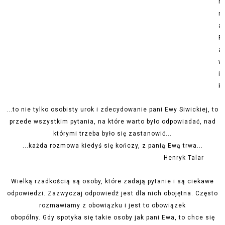
n
n
a
R
a
w
i
k
...to nie tylko osobisty urok i zdecydowanie pani Ewy Siwickiej, to
przede wszystkim pytania, na które warto było odpowiadać, nad
którymi trzeba było się zastanowić...
...każda rozmowa kiedyś się kończy, z panią Ewą trwa...
Henryk Talar
Wielką rzadkością są osoby, które zadają pytanie i są ciekawe
odpowiedzi. Zazwyczaj odpowiedź jest dla nich obojętna. Często
rozmawiamy z obowiązku i jest to obowiązek
obopólny. Gdy spotyka się takie osoby jak pani Ewa, to chce się