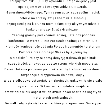
Kolejny tom cyklu „Kulisy wywiadu II RP” poświęcony jest
operacjom wywiadowczym Oddziału II Sztabu
Generalnego/Głównego. Tym razem autor szczególny nacisk
położył na sprawy związane z działalnością
szpiegowską na kierunku niemieckim przy aktywnym udziale
funkcjonariuszy Straży Granicznej.
Przebieg granicy polsko-niemieckiej, ustalony podczas
konferencji w Wersalu, nie zadowalał żadnej ze stron. Dla
Niemców konieczność oddania Polsce fragmentów terytorium
Pomorza oraz Górnego Śląska była „pomyłką
wersalską”. Polacy tę samą decyzję traktowali jako brak
szczodrości, a nawet zdradę ze strony wielkich mocarstw.
Dzień złożenia podpisów pod traktatem był jednocześnie dniem
rozpoczęcia przygotowań do nowej wojny.
Wraz z odbudową potencjału sił zbrojnych, uaktywniły się służby
wywiadowcze. W tym tomie czytelnik znajdzie
omówienie wielu aspektów ich działalności oparte na bogatych
materiałach archiwalnych.
Do walki włączyła się także machina propagandowa. Gazety po