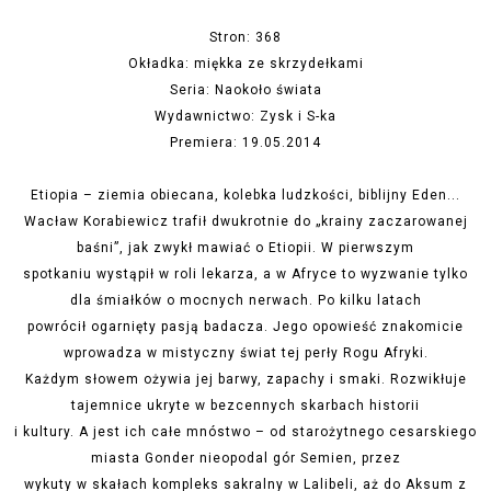
Stron: 368
Okładka: miękka ze skrzydełkami
Seria: Naokoło świata
Wydawnictwo: Zysk i S-ka
Premiera: 19.05.2014
Etiopia – ziemia obiecana, kolebka ludzkości, biblijny Eden...
Wacław Korabiewicz trafił dwukrotnie do „krainy zaczarowanej
baśni”, jak zwykł mawiać o Etiopii. W pierwszym
spotkaniu wystąpił w roli lekarza, a w Afryce to wyzwanie tylko
dla śmiałków o mocnych nerwach. Po kilku latach
powrócił ogarnięty pasją badacza. Jego opowieść znakomicie
wprowadza w mistyczny świat tej perły Rogu Afryki.
Każdym słowem ożywia jej barwy, zapachy i smaki. Rozwikłuje
tajemnice ukryte w bezcennych skarbach historii
i kultury. A jest ich całe mnóstwo – od starożytnego cesarskiego
miasta Gonder nieopodal gór Semien, przez
wykuty w skałach kompleks sakralny w Lalibeli, aż do Aksum z