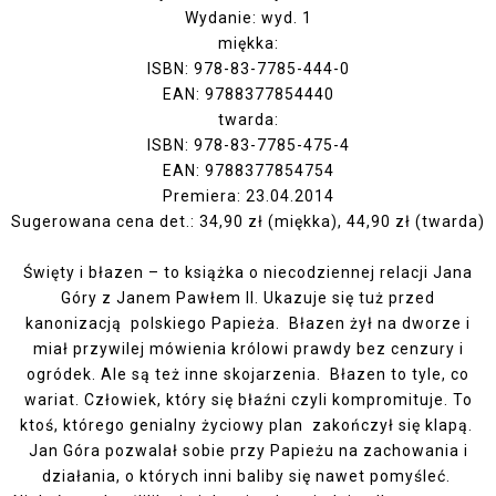
Wydanie: wyd. 1
miękka:
ISBN: 978-83-7785-444-0
EAN: 9788377854440
twarda:
ISBN: 978-83-7785-475-4
EAN: 9788377854754
Premiera: 23.04.2014
Sugerowana cena det.: 34,90 zł (miękka), 44,90 zł (twarda)
Święty i błazen – to książka o niecodziennej relacji Jana
Góry z Janem Pawłem II. Ukazuje się tuż przed
kanonizacją polskiego Papieża. Błazen żył na dworze i
miał przywilej mówienia królowi prawdy bez cenzury i
ogródek. Ale są też inne skojarzenia. Błazen to tyle, co
wariat. Człowiek, który się błaźni czyli kompromituje. To
ktoś, którego genialny życiowy plan zakończył się klapą.
Jan Góra pozwalał sobie przy Papieżu na zachowania i
działania, o których inni baliby się nawet pomyśleć.