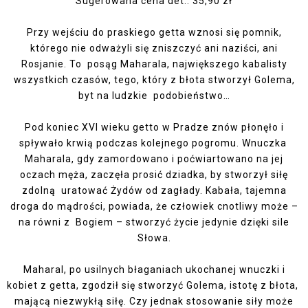
Sugerowana cena det.: 35,90 zł
Przy wejściu do praskiego getta wznosi się pomnik,
którego nie odważyli się zniszczyć ani naziści, ani
Rosjanie. To posąg Maharala, największego kabalisty
wszystkich czasów, tego, który z błota stworzył Golema,
byt na ludzkie podobieństwo…
Pod koniec XVI wieku getto w Pradze znów płonęło i
spływało krwią podczas kolejnego pogromu. Wnuczka
Maharala, gdy zamordowano i poćwiartowano na jej
oczach męża, zaczęła prosić dziadka, by stworzył siłę
zdolną uratować Żydów od zagłady. Kabała, tajemna
droga do mądrości, powiada, że człowiek cnotliwy może –
na równi z Bogiem – stworzyć życie jedynie dzięki sile
Słowa.
Maharal, po usilnych błaganiach ukochanej wnuczki i
kobiet z getta, zgodził się stworzyć Golema, istotę z błota,
mającą niezwykłą siłę. Czy jednak stosowanie siły może