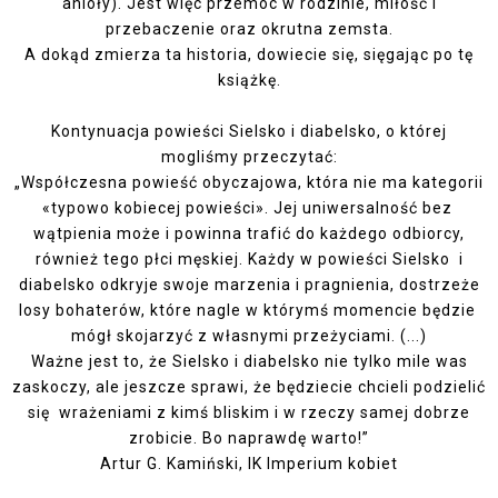
anioły). Jest więc przemoc w rodzinie, miłość i
przebaczenie oraz okrutna zemsta.
A dokąd zmierza ta historia, dowiecie się, sięgając po tę
książkę.
Kontynuacja powieści Sielsko i diabelsko, o której
mogliśmy przeczytać:
„Współczesna powieść obyczajowa, która nie ma kategorii
«typowo kobiecej powieści». Jej uniwersalność bez
wątpienia może i powinna trafić do każdego odbiorcy,
również tego płci męskiej. Każdy w powieści Sielsko i
diabelsko odkryje swoje marzenia i pragnienia, dostrzeże
losy bohaterów, które nagle w którymś momencie będzie
mógł skojarzyć z własnymi przeżyciami. (...)
Ważne jest to, że Sielsko i diabelsko nie tylko mile was
zaskoczy, ale jeszcze sprawi, że będziecie chcieli podzielić
się wrażeniami z kimś bliskim i w rzeczy samej dobrze
zrobicie. Bo naprawdę warto!”
Artur G. Kamiński, IK Imperium kobiet