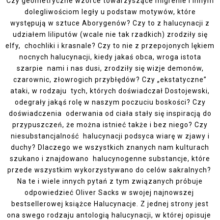
Czy geometryczne wzorce towarzyszące migrenie i innym
dolegliwościom legły u podstaw motywów, które
występują w sztuce Aborygenów? Czy to z halucynacji z
udziałem liliputów (wcale nie tak rzadkich) zrodziły się
elfy, chochliki i krasnale? Czy to nie z przepojonych lękiem
nocnych halucynacji, kiedy jakaś obca, wroga istota
szarpie nami i nas dusi, zrodziły się wizje demonów,
czarownic, złowrogich przybłędów? Czy „ekstatyczne”
ataki, w rodzaju tych, których doświadczał Dostojewski,
odegrały jakąś rolę w naszym poczuciu boskości? Czy
doświadczenia oderwania od ciała stały się inspiracją do
przypuszczeń, że można istnieć także i bez niego? Czy
niesubstancjalność halucynacji podsyca wiarę w zjawy i
duchy? Dlaczego we wszystkich znanych nam kulturach
szukano i znajdowano halucynogenne substancje, które
przede wszystkim wykorzystywano do celów sakralnych?
Na te i wiele innych pytań z tym związanych próbuje
odpowiedzieć Oliver Sacks w swojej najnowszej
bestsellerowej książce Halucynacje. Z jednej strony jest
ona swego rodzaju antologią halucynacji, w której opisuje