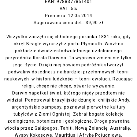
EAN: 9788377851401
VAT: 5%
Premiera: 12.05.2014
Sugerowana cena det.: 39,90 zł
Wszystko zaczęło się chłodnego poranka 1831 roku, gdy
okręt Beagle wyruszył z portu Plymouth. Wiózł na
pokładzie dwudziestodwuletniego uzdolnionego
przyrodnika Karola Darwina. Ta wyprawa zmieni nie tylko
jego życie. Dzięki niej bowiem podróżnik stworzył
podwaliny do jednej z najbardziej przełomowych teorii
naukowych w historii ludzkości – teorii ewolucji. Rzucając
religii, chcąc nie chcąc, otwarte wyzwanie.
Darwin napotkał świat, którego nigdy przedtem nie
widział. Penetrował brazylijskie dżungle, chilijskie Andy,
argentyńskie pampasy, poznawał pierwotne kultury
tubylców z Ziemi Ognistej. Zebrał bogate kolekcje
zoologiczne, botaniczne i geologiczne. Droga powrotna
wiodła przez Galápagos, Tahiti, Nową Zelandię, Australię,
Wyspy Kokosowe, Mauritius i Afrykę Południową.