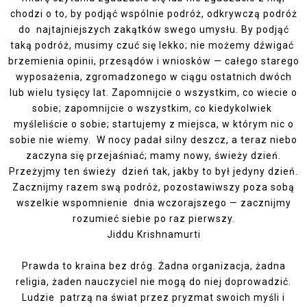
chodzi o to, by podjąć wspólnie podróż, odkrywczą podróż
do najtajniejszych zakątków swego umysłu. By podjąć
taką podróż, musimy czuć się lekko; nie możemy dźwigać
brzemienia opinii, przesądów i wniosków — całego starego
wyposażenia, zgromadzonego w ciągu ostatnich dwóch
lub wielu tysięcy lat. Zapomnijcie o wszystkim, co wiecie o
sobie; zapomnijcie o wszystkim, co kiedykolwiek
myśleliście o sobie; startujemy z miejsca, w którym nic o
sobie nie wiemy. W nocy padał silny deszcz, a teraz niebo
zaczyna się przejaśniać; mamy nowy, świeży dzień.
Przeżyjmy ten świeży dzień tak, jakby to był jedyny dzień.
Zacznijmy razem swą podróż, pozostawiwszy poza sobą
wszelkie wspomnienie dnia wczorajszego — zacznijmy
rozumieć siebie po raz pierwszy.
Jiddu Krishnamurti
Prawda to kraina bez dróg. Żadna organizacja, żadna
religia, żaden nauczyciel nie mogą do niej doprowadzić.
Ludzie patrzą na świat przez pryzmat swoich myśli i