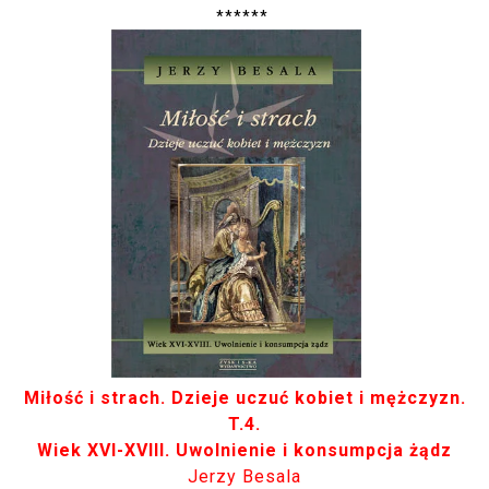
******
Miłość i strach. Dzieje uczuć kobiet i mężczyzn.
T.4.
Wiek XVI-XVIII. Uwolnienie i konsumpcja żądz
Jerzy Besala