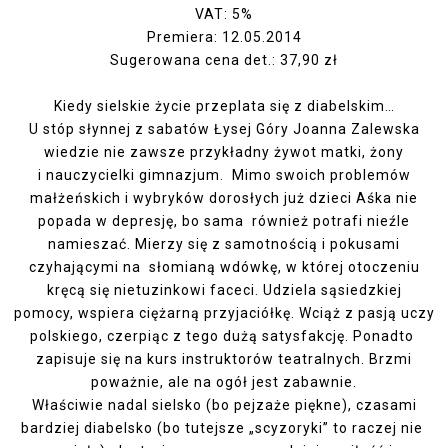
VAT: 5%
Premiera: 12.05.2014
Sugerowana cena det.: 37,90 zł
Kiedy sielskie życie przeplata się z diabelskim…
U stóp słynnej z sabatów Łysej Góry Joanna Zalewska
wiedzie nie zawsze przykładny żywot matki, żony
i nauczycielki gimnazjum. Mimo swoich problemów
małżeńskich i wybryków dorosłych już dzieci Aśka nie
popada w depresję, bo sama również potrafi nieźle
namieszać. Mierzy się z samotnością i pokusami
czyhającymi na słomianą wdówkę, w której otoczeniu
kręcą się nietuzinkowi faceci. Udziela sąsiedzkiej
pomocy, wspiera ciężarną przyjaciółkę. Wciąż z pasją uczy
polskiego, czerpiąc z tego dużą satysfakcję. Ponadto
zapisuje się na kurs instruktorów teatralnych. Brzmi
poważnie, ale na ogół jest zabawnie.
Właściwie nadal sielsko (bo pejzaże piękne), czasami
bardziej diabelsko (bo tutejsze „scyzoryki” to raczej nie