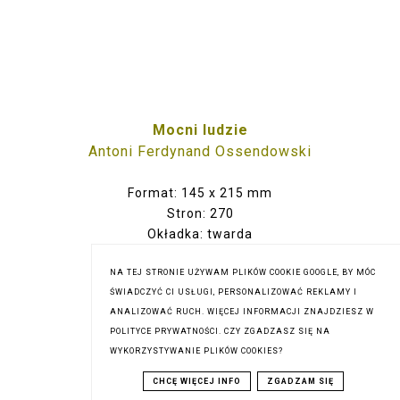
Mocni ludzie
Antoni Ferdynand Ossendowski
Format: 145 x 215 mm
Stron: 270
Okładka: twarda
Wydawnictwo: Zysk i S-ka
Wydanie: wyd. 1 w tej edycji
NA TEJ STRONIE UŻYWAM PLIKÓW COOKIE GOOGLE, BY MÓC
ŚWIADCZYĆ CI USŁUGI, PERSONALIZOWAĆ REKLAMY I
ISBN: 978-83-7785-423-5
ANALIZOWAĆ RUCH. WIĘCEJ INFORMACJI ZNAJDZIESZ W
EAN: 9788377854235
POLITYCE PRYWATNOŚCI. CZY ZGADZASZ SIĘ NA
VAT: 5%
WYKORZYSTYWANIE PLIKÓW COOKIES?
Premiera: 14.04.2014
Sugerowana cena det.: 45,00 zł
CHCĘ WIĘCEJ INFO
ZGADZAM SIĘ