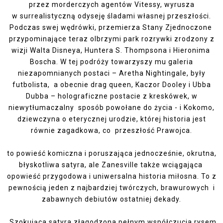
przez morderczych agentów Vitessy, wyrusza
w surrealistyczną odyseję śladami własnej przeszłości.
Podczas swej wędrówki, przemierza Stany Zjednoczone
przypominające teraz olbrzymi park rozrywki zrodzony z
wizji Walta Disneya, Huntera S. Thompsona i Hieronima
Boscha. W tej podróży towarzyszy mu galeria
niezapomnianych postaci – Aretha Nightingale, były
futbolista, a obecnie drag queen, Kaczor Dooley i Ubba
Dubba – holograficzne postacie z kreskówek, w
niewytłumaczalny sposób powołane do życia - i Kokomo,
dziewczyna o eterycznej urodzie, której historia jest
równie zagadkowa, co przeszłość Prawojca.
to powieść komiczna i poruszająca jednocześnie, okrutna,
błyskotliwa satyra, ale Zanesville także wciągająca
opowieść przygodowa i uniwersalna historia miłosna. To z
pewnością jeden z najbardziej twórczych, brawurowych i
zabawnych debiutów ostatniej dekady.
„Szokująca satyra złagodzona pełnym współczucia rysem