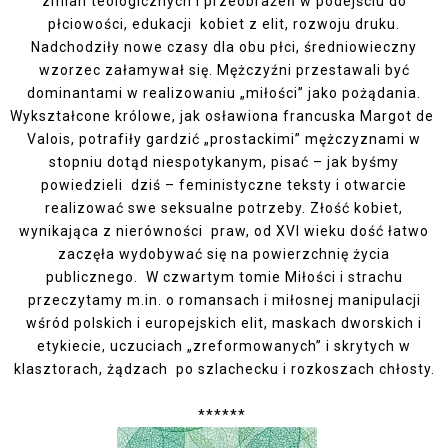
zmian teologicznych i przeobrażeń w podejściu do
płciowości, edukacji kobiet z elit, rozwoju druku.
Nadchodziły nowe czasy dla obu płci, średniowieczny
wzorzec załamywał się. Mężczyźni przestawali być
dominantami w realizowaniu „miłości” jako pożądania.
Wykształcone królowe, jak osławiona francuska Margot de
Valois, potrafiły gardzić „prostackimi” mężczyznami w
stopniu dotąd niespotykanym, pisać – jak byśmy
powiedzieli dziś – feministyczne teksty i otwarcie
realizować swe seksualne potrzeby. Złość kobiet,
wynikająca z nierówności praw, od XVI wieku dość łatwo
zaczęła wydobywać się na powierzchnię życia
publicznego. W czwartym tomie Miłości i strachu
przeczytamy
m.in
. o romansach i miłosnej manipulacji
wśród polskich i europejskich elit, maskach dworskich i
etykiecie, uczuciach „zreformowanych” i skrytych w
klasztorach, żądzach po szlachecku i rozkoszach chłosty.
******