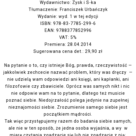
Wydawnictwo: Zysk i S-ka
Tłumaczenie: Franciszek Urbańczyk
Wydanie: wyd. 1 w tej edycji
ISBN: 978-83-7785-299-6
EAN: 9788377852996
VAT: 5%
Premiera: 28.04.2014
Sugerowana cena det.: 29,90 zł
Na pytanie o to, czy istnieje Bóg, prawda, rzeczywistość —
jakkolwiek zechcecie nazwać problem, który was dręczy —
nie udzielą wam odpowiedzi ani księgi, ani kapłanki, ani
filozofowie czy zbawiciele. Oprócz was samych nikt i nic
nie odpowie wam na to pytanie, dlatego też musicie
poznać siebie. Niedojrzałość polega jedynie na zupełnej
nieznajomości siebie. Zrozumienie samego siebie jest
początkiem mądrości.
Tak więc przystępujemy razem do badania siebie samych,
ale nie w ten sposób, że jedna osoba wyjaśnia, a wy w
miarę czytania zgadzacie się lub nie zgadzacie z nią;