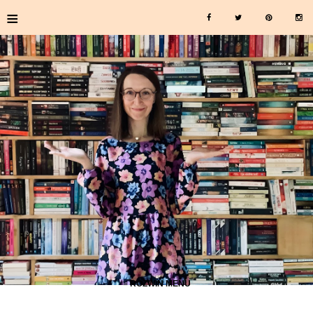
≡
≡ ROZWIŃ MENU