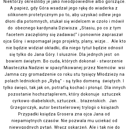
Niektórzy określiliby je jako nieodpowiednie albo gorszące.
A papież, gdy Góra wsadzał jego rękę do wiaderka z
silikonem protetycznym po to, aby uzyskać odlew jego
dłoni dla potomnych, stukał się widelcem w czoło i mówił
do obecnego kardynała Dziwisza: „Stasiu, po co z tym
facetem zaczęliśmy się zadawać” i ponownie zapraszał
ojca Górę i wspomagał jego projekty, plany, wizje... Ale kto
nie będzie widział okładki, dla niego tytuł będzie odnosił
się tylko do Jana Góry. I słusznie. Dla jednych jest on
bowiem świętym. Bo cuda, których dokonał - stworzenie
Miasteczka Nadziei w spacyfikowanej przez Niemców wsi
Jamna czy gromadzenie co roku stu tysięcy Młodzieży na
polach lednickich po „Rybą” - są tylko domeną świętych. I
tylko święci, tak jak on, potrafią kochać i płonąć. Dla innych
pozostanie hochsztaplerem, który dokonuje sztuczek
cyrkowo-diabelskich, sztuczek... błazeńskich. Jan
Grzegorczyk, autor bestselerowej trylogii o księżach
Przypadki księdza Grosera zna ojca Jana od
niepamiętnych czasów. Nie pozwala mu uciekać od
niewygodnych pytań. Wręcz oskarżeń. Ale i tak nie do