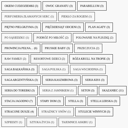
OKIEM CUDZOZIEMKI
(3)
OWOC GRANATU
(3)
PARABELLUM
(3)
PERFUMERIA ZŁAMANYCH SERC
(1)
PIEKŁO ZA ROGIEM
(1)
PIĘTNO PIELGRZYMA
(3)
PIĘĆDZIESIĄT ODCIENI
(3)
PLAN AGATY
(3)
PO SĄSIEDZKU
(1)
PODRÓŻ PO MIŁOŚĆ
(2)
POLOWANIE NA PLISZKĘ
(2)
PROWINCJA PEŁNA...
(6)
PRUSKIE BABY
(3)
PRZECZUCIA
(2)
RAW FAMILY
(2)
RESORTOWE DZIECI
(2)
RÓŻA KRULL NA TROPIE
(3)
SAGA BAŁKAŃSKA
(3)
SAGA POLSKA
(1)
SAGA WSCHODNIA
(1)
SAGA ARGENTYŃSKA
(3)
SERIA KASZMIROWA
(3)
SERIA KISS
(3)
SERIA DO TOREBKI
(3)
SERIA Z JAMNIKIEM
(1)
SETON
(3)
SKAZANIEC
(11)
STACJA JAGODNO
(7)
STARY DOM
(3)
STELLA
(3)
STELLA LERSKA
(3)
STRACONE DUSZE
(4)
STRAŻNICY SNÓW
(1)
STULECIE WINNYCH
(3)
SZPIEDZY
(1)
SZTUKA ŻYCIA
(1)
TAJEMNICE ASKIRU
(1)