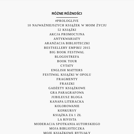
RÓŻNE RÓŻNOŚCI
#PROLOGLIVE
10 NAJWAŻNIEJSZYCH KSIĄŻEK W MOIM ŻYCIU
52 KSIĄŻKI
AKCJA PROMOCYJNA
ANTYKWARIATY
ARANŻACJA BIBLIOTECZKI
BESTSELLERY EMPIKU 2015
BIG BOOK FESTIWAL
BLOGOSTREFA
BOOK TOUR
CYTATY
ENGLISH MATTERS
FESTIWAL KSIĄŻKI W OPOLU
FRAGMENTY
FRASZKI
GADŻETY KSIĄŻKOWE
GRA PARAGRAFOWA
JUBILEUSZ BLOGA
KANAPA LITERACKA
KOLOROWANIE
KONKURSY
KSIĄŻKA ZA 1 ZŁ
LA RIVISTA
MODERACJA SPOTKANIA AUTORSKIEGO
MOJA BIBLIOTECZKA
MOJE KSIĄŻKOWE RYTUAŁY