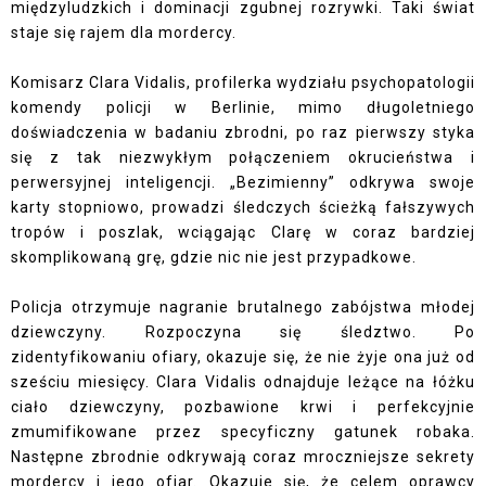
międzyludzkich i dominacji zgubnej rozrywki. Taki świat
staje się rajem dla mordercy.
Komisarz Clara Vidalis, profilerka wydziału psychopatologii
komendy policji w Berlinie, mimo długoletniego
doświadczenia w badaniu zbrodni, po raz pierwszy styka
się z tak niezwykłym połączeniem okrucieństwa i
perwersyjnej inteligencji. „Bezimienny” odkrywa swoje
karty stopniowo, prowadzi śledczych ścieżką fałszywych
tropów i poszlak, wciągając Clarę w coraz bardziej
skomplikowaną grę, gdzie nic nie jest przypadkowe.
Policja otrzymuje nagranie brutalnego zabójstwa młodej
dziewczyny. Rozpoczyna się śledztwo. Po
zidentyfikowaniu ofiary, okazuje się, że nie żyje ona już od
sześciu miesięcy. Clara Vidalis odnajduje leżące na łóżku
ciało dziewczyny, pozbawione krwi i perfekcyjnie
zmumifikowane przez specyficzny gatunek robaka.
Następne zbrodnie odkrywają coraz mroczniejsze sekrety
mordercy i jego ofiar. Okazuje się, że celem oprawcy