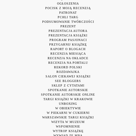
OGŁOSZENIA
POCISK Z MOJĄ RECENZJĄ
PATRONAT
PCHLI TARG
PODSUMOWANIE TWÓRCZOŚCI
PREZENT
PREZENTACJA AUTORA
PREZENTACJA KSIĄŻKI
PROGRAM PASJONACI
PRZYGARNIJ KSIĄŻKĘ
RAPORT O BLOGACH
RECENZJA MIESIĄCA
RECENZJA NA OKŁADCE
RECENZJA NA PORTALU
REKORD POLSKI
ROZDAWAJKA
SALON CIEKAWEJ KSIĄŻKI
SEE BLOGGERS
SKLEP Z CYTATAMI
SPOTKANIE AUTORSKIE
SPOTKANIE AUTORSKIE ONLINE
TARGI KSIĄŻKI W KRAKOWIE
UNBOXING
W OBIEKTYWIE
W PIEKARNI W CUKIERNI
WARSZAWSKIE TARGI KSIĄŻKI
WIZYTA W MUZEUM
WSPOMNIENIE
WYTROP KSIĄŻKĘ
WYWIAD ZE MNĄ