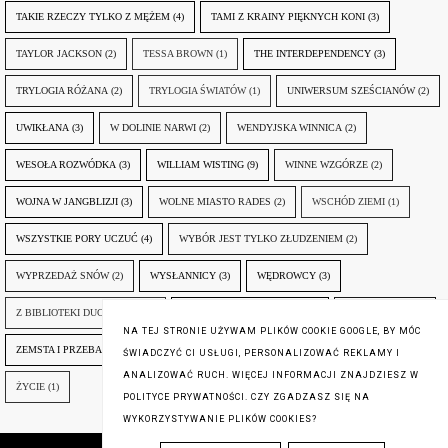
TAKIE RZECZY TYLKO Z MĘŻEM
(4)
TAMI Z KRAINY PIĘKNYCH KONI
(3)
TAYLOR JACKSON
(2)
TESSA BROWN
(1)
THE INTERDEPENDENCY
(3)
TRYLOGIA RÓŻANA
(2)
TRYLOGIA ŚWIATÓW
(1)
UNIWERSUM SZEŚCIANÓW
(2)
UWIKŁANA
(3)
W DOLINIE NARWI
(2)
WENDYJSKA WINNICA
(2)
WESOŁA ROZWÓDKA
(3)
WILLIAM WISTING
(9)
WINNE WZGÓRZE
(2)
WOJNA W JANGBLIZJI
(3)
WOLNE MIASTO RADES
(2)
WSCHÓD ZIEMI
(1)
WSZYSTKIE PORY UCZUĆ
(4)
WYBÓR JEST TYLKO ZŁUDZENIEM
(2)
WYPRZEDAŻ SNÓW
(2)
WYSŁANNICY
(3)
WĘDROWCY
(3)
Z BIBLIOTEKI DUCHA GÓR
(1)
ZANIM NADEJDZIE JUTRO
(3)
ZAPOMNIANY
(2)
NA TEJ STRONIE UŻYWAM PLIKÓW COOKIE GOOGLE, BY MÓC
ZEMSTA I PRZEBACZENIE
(6)
ŚLADY ZBRODNI
(3)
ŻYCIA W ŻYCIU
(3)
ŚWIADCZYĆ CI USŁUGI, PERSONALIZOWAĆ REKLAMY I
ANALIZOWAĆ RUCH. WIĘCEJ INFORMACJI ZNAJDZIESZ W
ŻYCIE
(1)
POLITYCE PRYWATNOŚCI. CZY ZGADZASZ SIĘ NA
WYKORZYSTYWANIE PLIKÓW COOKIES?