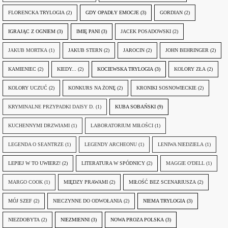
FLORENCKA TRYLOGIA
(2)
GDY OPADŁY EMOCJE
(3)
GORDIAN
(2)
IGRAJĄC Z OGNIEM
(3)
IMIĘ PANI
(3)
JACEK POSADOWSKI
(2)
JAKUB MORTKA
(1)
JAKUB STERN
(2)
JAROCIN
(2)
JOHN BEHRINGER
(2)
KAMIENIEC
(2)
KIEDY...
(2)
KOCIEWSKA TRYLOGIA
(3)
KOLORY ZŁA
(2)
KOLORY UCZUĆ
(2)
KONKURS NA ŻONĘ
(2)
KRONIKI SOSNOWIECKIE
(2)
KRYMINALNE PRZYPADKI DAISY D.
(1)
KUBA SOBAŃSKI
(9)
KUCHENNYMI DRZWIAMI
(1)
LABORATORIUM MIŁOŚCI
(1)
LEGENDA O SEANTRZE
(1)
LEGENDY ARCHEONU
(1)
LENIWA NIEDZIELA
(1)
LEPIEJ W TO UWIERZ!
(2)
LITERATURA W SPÓDNICY
(2)
MAGGIE O'DELL
(1)
MARGO COOK
(1)
MIĘDZY PRAWAMI
(2)
MIŁOŚĆ BEZ SCENARIUSZA
(2)
MÓJ SZEF
(2)
NIECZYNNE DO ODWOŁANIA
(2)
NIEMA TRYLOGIA
(3)
NIEZDOBYTA
(2)
NIEZMIENNI
(3)
NOWA PROZA POLSKA
(3)