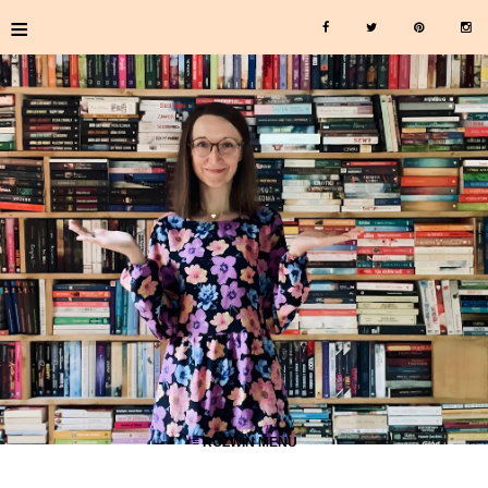
≡
≡ ROZWIŃ MENU