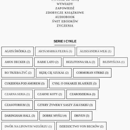
WYWIADY
ZAPOWIEDŹ
ZDOBYCZE KSIĄŻKOWE
AUDIOBOOK
ŚWIT EBOOKÓW
ŻYCZENIA
SERIE I CYKLE
AGATA ŚRÓDKA
(2)
AKTA MARKA FILERA
(1)
ALEKSANDRA WILK
(1)
AMOS DECKER
(2)
BABIE LATO
(2)
BEZLITOSNA SIŁA
(2)
BEZMYŚLNA
(1)
BO TRZEBA ŻYĆ
(2)
BĘDĘ CIĘ SZUKAŁ
(2)
CORMORAN STRIKE
(3)
CUKIERNIA POD AMOREM
(3)
CYKL O OSKARZE BLAJERZE
(3)
CZARNA SERIA
(1)
CZARNE KOTY
(2)
CZARODZIEJKA
(3)
CZASOTORIUM
(3)
CZTERY ŻYWIOŁY SASZY ZAŁUSKIEJ
(3)
DARINGHAM HALL
(3)
DOBRE MYŚLI
(4)
DRIVEN
(3)
DWÓR NA LIPOWYM WZGÓRZU
(1)
DZIEDZICTWO VON BECKÓW
(2)