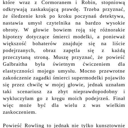
które wraz z Cormoranem i Robin, stopniową
odkrywają zaskakującą prawdę. Trzeba przyznać,
że śledzenie krok po kroku poczynań detektywa,
nastawia umysł czytelnika na bardzo wysokie
obroty. W głowie bowiem roją się różnorakie
hipotezy dotyczące śmierci modelki, a ponieważ
większość bohaterów znajduje się na liście
podejrzanych, obraz zapętla się z każdą
przeczytaną stroną. Muszę przyznać, że powieść
Galbraitha była świetnym ćwiczeniem dla
elastyczności mojego umysłu. Mocno przewrotne
zakończenie zagadki śmierci supermodelki pojawiło
się przez chwilę w mojej głowie, jednak uznałam
taki scenariusz za zbyt nieprawdopodobny i
wykluczyłam go z kręgu moich podejrzeń. Finał
więc może być dla wielu z was wielkim
zaskoczeniem.
Powieść Rowling to jednak nie tylko kunsztownie