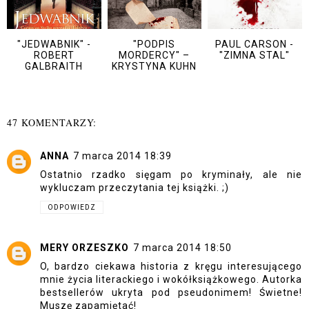
"JEDWABNIK" -
"PODPIS
PAUL CARSON -
ROBERT
MORDERCY" –
"ZIMNA STAL"
GALBRAITH
KRYSTYNA KUHN
47 KOMENTARZY:
ANNA
7 marca 2014 18:39
Ostatnio rzadko sięgam po kryminały, ale nie
wykluczam przeczytania tej książki. ;)
ODPOWIEDZ
MERY ORZESZKO
7 marca 2014 18:50
O, bardzo ciekawa historia z kręgu interesującego
mnie życia literackiego i wokółksiążkowego. Autorka
bestsellerów ukryta pod pseudonimem! Świetne!
Muszę zapamiętać!