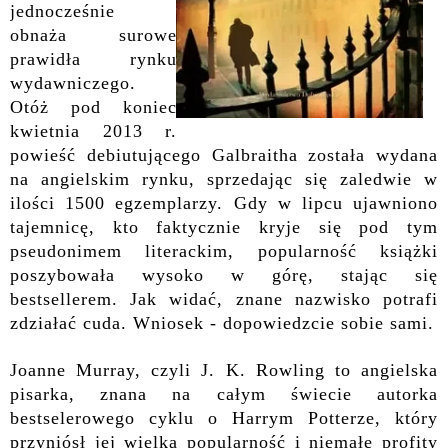
jednocześnie
obnaża surowe
prawidła rynku
wydawniczego.
Otóż pod koniec
kwietnia 2013 r.
powieść debiutującego Galbraitha została wydana
na angielskim rynku, sprzedając się zaledwie w
ilości 1500 egzemplarzy. Gdy w lipcu ujawniono
tajemnicę, kto faktycznie kryje się pod tym
pseudonimem literackim, popularność książki
poszybowała wysoko w górę, stając się
bestsellerem. Jak widać, znane nazwisko potrafi
zdziałać cuda. Wniosek - dopowiedzcie sobie sami.
Joanne Murray, czyli J. K. Rowling to angielska
pisarka, znana na całym świecie autorka
bestselerowego cyklu o Harrym Potterze, który
przyniósł jej wielką popularność i niemałe profity