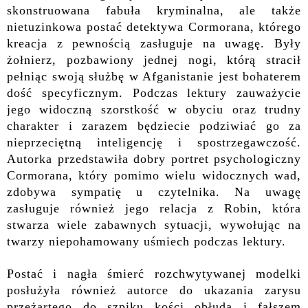
skonstruowana fabuła kryminalna, ale także
nietuzinkowa postać detektywa Cormorana, którego
kreacja z pewnością zasługuje na uwagę. Były
żołnierz, pozbawiony jednej nogi, którą stracił
pełniąc swoją służbę w Afganistanie jest bohaterem
dość specyficznym. Podczas lektury zauważycie
jego widoczną szorstkość w obyciu oraz trudny
charakter i zarazem będziecie podziwiać go za
nieprzeciętną inteligencję i spostrzegawczość.
Autorka przedstawiła dobry portret psychologiczny
Cormorana, który pomimo wielu widocznych wad,
zdobywa sympatię u czytelnika. Na uwagę
zasługuje również jego relacja z Robin, która
stwarza wiele zabawnych sytuacji, wywołując na
twarzy niepohamowany uśmiech podczas lektury.
Postać i nagła śmierć rozchwytywanej modelki
posłużyła również autorce do ukazania zarysu
przeżartego do szpiku kości obłudą i fałszem