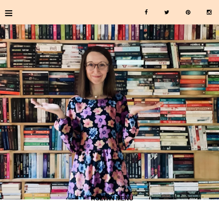
≡
≡ ROZWIŃ MENU