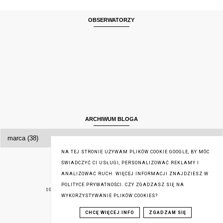
OBSERWATORZY
ARCHIWUM BLOGA
NA TEJ STRONIE UŻYWAM PLIKÓW COOKIE GOOGLE, BY MÓC
ŚWIADCZYĆ CI USŁUGI, PERSONALIZOWAĆ REKLAMY I
RÓŻNE RÓŻNOŚCI
ANALIZOWAĆ RUCH. WIĘCEJ INFORMACJI ZNAJDZIESZ W
#PROLOGLIVE
POLITYCE PRYWATNOŚCI. CZY ZGADZASZ SIĘ NA
10 NAJWAŻNIEJSZYCH KSIĄŻEK W MOIM ŻYCIU
WYKORZYSTYWANIE PLIKÓW COOKIES?
52 KSIĄŻKI
AKCJA PROMOCYJNA
ANTYKWARIATY
CHCĘ WIĘCEJ INFO
ZGADZAM SIĘ
ARANŻACJA BIBLIOTECZKI