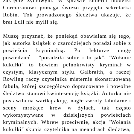
zakręcie życiowym. W sprawie śmierci modelki
Cormoranowi pomaga świeżo przyjęta sekretarka
Robin. Tok prowadzonego śledztwa ukazuje, że
brat Luli nie mylił się.
Muszę przyznać, że poniekąd obawiałam się tego,
jak autorka książek o czarodziejach poradzi sobie z
powieścią kryminalną. Po lekturze mogę
powiedzieć – "poradziła sobie i to jak". "Wołanie
kukułki" to bowiem pełnokrwisty kryminał w
czystym, klasycznym stylu. Galbraith, a raczej
Rowling raczy czytelnika misternie skonstruowaną
fabułą, której szczegółowo dopracowane i powolne
śledztwo stanowi kwintesencję książki. Autorka nie
postawiła na wartką akcję, nagłe zwroty fabularne i
sceny mrożące krew w żyłach, tak często
wykorzystywane w dzisiejszych powieściach
kryminalnych. Wbrew przeciwnie, akcja "Wołania
kukułki" skupia czytelnika na meandrach śledztwa,