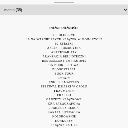
RÓŻNE RÓŻNOŚCI
#PROLOGLIVE
10 NAJWAŻNIEJSZYCH KSIĄŻEK W MOIM ŻYCIU
52 KSIĄŻKI
AKCJA PROMOCYJNA
ANTYKWARIATY
ARANŻACJA BIBLIOTECZKI
BESTSELLERY EMPIKU 2015
BIG BOOK FESTIWAL
BLOGOSTREFA
BOOK TOUR
CYTATY
ENGLISH MATTERS
FESTIWAL KSIĄŻKI W OPOLU
FRAGMENTY
FRASZKI
GADŻETY KSIĄŻKOWE
GRA PARAGRAFOWA
JUBILEUSZ BLOGA
KANAPA LITERACKA
KOLOROWANIE
KONKURSY
KSIĄŻKA ZA 1 ZŁ