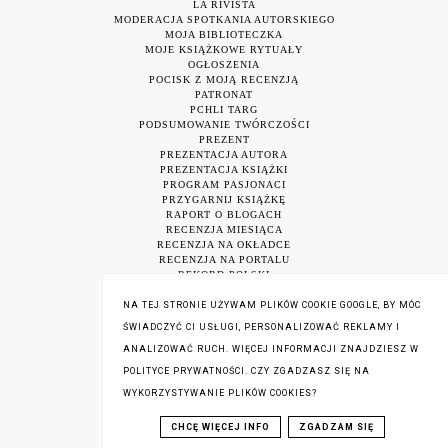
LA RIVISTA
MODERACJA SPOTKANIA AUTORSKIEGO
MOJA BIBLIOTECZKA
MOJE KSIĄŻKOWE RYTUAŁY
OGŁOSZENIA
POCISK Z MOJĄ RECENZJĄ
PATRONAT
PCHLI TARG
PODSUMOWANIE TWÓRCZOŚCI
PREZENT
PREZENTACJA AUTORA
PREZENTACJA KSIĄŻKI
PROGRAM PASJONACI
PRZYGARNIJ KSIĄŻKĘ
RAPORT O BLOGACH
RECENZJA MIESIĄCA
RECENZJA NA OKŁADCE
RECENZJA NA PORTALU
REKORD POLSKI
ROZDAWAJKA
SALON CIEKAWEJ KSIĄŻKI
NA TEJ STRONIE UŻYWAM PLIKÓW COOKIE GOOGLE, BY MÓC
SEE BLOGGERS
ŚWIADCZYĆ CI USŁUGI, PERSONALIZOWAĆ REKLAMY I
SKLEP Z CYTATAMI
SPOTKANIE AUTORSKIE
ANALIZOWAĆ RUCH. WIĘCEJ INFORMACJI ZNAJDZIESZ W
SPOTKANIE AUTORSKIE ONLINE
POLITYCE PRYWATNOŚCI. CZY ZGADZASZ SIĘ NA
TARGI KSIĄŻKI W KRAKOWIE
WYKORZYSTYWANIE PLIKÓW COOKIES?
UNBOXING
W OBIEKTYWIE
W PIEKARNI W CUKIERNI
CHCĘ WIĘCEJ INFO
ZGADZAM SIĘ
WARSZAWSKIE TARGI KSIĄŻKI