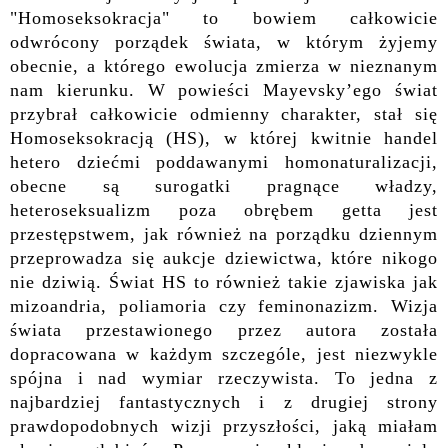
"Homoseksokracja" to bowiem całkowicie
odwrócony porządek świata, w którym żyjemy
obecnie, a którego ewolucja zmierza w nieznanym
nam kierunku. W powieści Mayevsky’ego świat
przybrał całkowicie odmienny charakter, stał się
Homoseksokracją (HS), w której kwitnie handel
hetero dziećmi poddawanymi homonaturalizacji,
obecne są surogatki pragnące władzy,
heteroseksualizm poza obrębem getta jest
przestępstwem,
jak również
na porządku dziennym
przeprowadza się
aukcje dziewictwa,
które nikogo
nie dziwią.
Świat HS to również takie zjawiska jak
mizoandria, poliamoria czy feminonazizm. Wizja
świata przestawionego przez autora została
dopracowana w każdym szczególe, jest niezwykle
spójna i
nad wymiar
rzeczywista. To jedna z
najbardziej fantastycznych i z drugiej strony
prawdopodobn
ych
wizj
i
przyszłości, jaką miałam