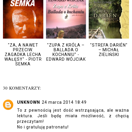
"ZA, A NAWET
"ZUPA Z KRÓLA –
"STREFA DARIÉN"
PRZECIW.
BALLADA O
– MICHAŁ
ZAGADKA LECHA
KOCHANIU" -
ZIELIŃSKI
WAŁĘSY" - PIOTR
EDWARD WÓJCIAK
SEMKA
30 KOMENTARZY:
UNKNOWN
24 marca 2014 18:49
To z pewnością jest dość wstrząsająca, ale ważna
lektura. Jeśli będę miała możliwość, z chęcią
przeczytam!
No i gratuluję patronatu!