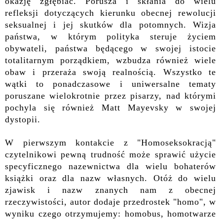
okazję zgłębiać. Porusza i skłania do wielu
refleksji dotyczących kierunku obecnej rewolucji
seksualnej i jej skutków dla potomnych. Wizja
państwa, w którym polityka steruje życiem
obywateli, państwa będącego w swojej istocie
totalitarnym porządkiem,
w
zbudza również wiele
obaw i przeraża swoją realnością.
Wszystko
te
wątki
to
ponadczasowe i uniwersalne tematy
poruszane wielokrotnie przez pisarzy, nad którymi
pochyla się również Matt Mayevsky w swojej
dystopii.
W pierwszym kontakcie z "Homoseksokracją"
czytelnikowi pewną trudność może sprawić użycie
specyficznego nazewnictwa dla wielu bohaterów
książki oraz
dla
nazw własnych. Otóż do wielu
zjawisk i nazw znanych nam z obecnej
rzeczywistości,
autor
dodaje przedrostek "homo", w
wyniku czego otrzymujemy: homobus, homotwarze