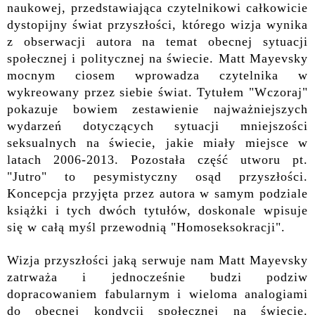
naukowej, przedstawiająca czytelnikowi całkowicie
dystopijny świat przyszłości, którego wizja wynika
z obserwacji autora na temat obecnej sytuacji
społecznej i politycznej na świecie. Matt Mayevsky
mocnym ciosem wprowadza czytelnika w
wykreowany przez siebie świat. Tytułem "Wczoraj"
pokazuje bowiem zestawienie najważniejszych
wydarzeń dotyczących sytuacji mniejszości
seksualnych na świecie, jakie miały miejsce w
latach 2006-2013. Pozostała część utworu pt.
"Jutro" to pesymistyczny osąd przyszłości.
Koncepcja przyjęta przez autora w samym podziale
książki i ty
ch
dwó
ch
tytuł
ów
, doskonale wpisuje
się w całą myśl przewodnią "Homoseksokracji".
Wizja przyszłości jaką serwuje nam Matt Mayevsky
zatrważa i jednocześnie budzi podziw
dopracowaniem fabularnym i wieloma analogiami
do obecnej kondycji społecznej na świecie.