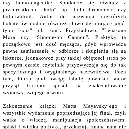
czy homo-eugenikę. Spotkacie się również z
przedrostkiem "holo" np. holo-chronometr czy
holo-tabloid. Autor do nazwania niektórych
bohaterów dodaje również słowo definiujące płeć,
typu "-ona" lub "-on". Przykładowo: "Lena-ona
Mora czy "Simone-on Cannon". Praktyka ta
początkowo jest dość męcząca, gdyż wprowadza
pewne zamieszanie
w odbiorze i skupieniu się na
lekturze
, jednakowoż przy takiej objętości stron po
pewnym czasie czytelnik przyzwyczaja się do tak
specyficznego i oryginalnego nazewnictwa. Poza
tym, biorąc pod uwagę fabułę powieści, autor
przyjął trafiony sposób na zaakcentowanie
wymowy swojego utworu.
Zakończenie książki Matta Mayevsky’ego i
wszystkie wydarzenia poprzedzające jej finał, czyli
walka o władzę, manipulacja społeczeństwem,
spiski i wielka polityka, przekazują znaną nam nie