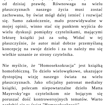
od dzisiaj prawdę. Ró
w
nowaga na wielu
płaszczyznach naszego życia musi zostać
zachowana, by świat mógł dalej istnieć i rozwijać
się. Samo zakończenie, mało przewidywalne w
mojej opinii, winno stać się punktem wyjścia do
wielu dyskusji pomiędzy czytelnikami, mającymi
lekturę książki już za sobą. Widać
w
tej
płaszczyźnie
,
że autor miał dobrze przemyślaną
koncepcję na swoje dzieło i za to nale
ż
y mu się
wielkie uznanie z
e strony czytelnika.
Nie myślcie, że "Homoseksokracja" jest książką
homofobiczną. To dzieło wielowątkowe, ukazujące
dystopijną wizję naszego świata na wielu
płaszczyznach. Jako oficjalny patronat medialny
książki, polecam
niepowtarzalne dzieło
Matta
Mayevsky’ego czytelnikom nie bojącym się
poruszać dość kontrowersyjnych tematów. Warto
zagłębić się w
świat "Homoseksokracji".