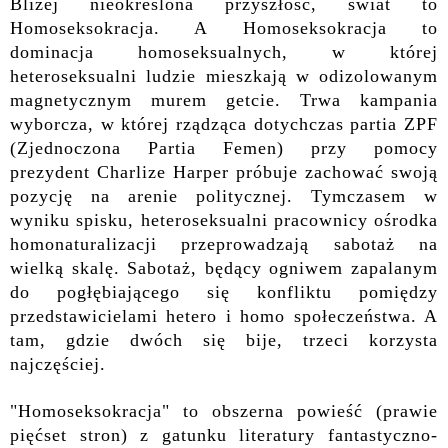
Bliżej nieokreślona przyszłość, świat to
Homoseksokracja. A Homoseksokracja to
dominacja homoseksualnych, w której
heteroseksualni ludzie mieszkają w odizolowanym
magnetycznym murem getcie. Trwa kampania
wyborcza, w której rządząca dotychczas partia ZPF
(Zjednoczona Partia Femen) przy pomocy
prezydent Charlize Harper próbuje zachować swoją
pozycję
na arenie politycznej
. Tymczasem w
wyniku spisku, heteroseksualni pracownicy ośrodka
homonaturalizacji przeprowadzają sabotaż na
wielką skalę. Sabotaż, będący ogniwem zapalanym
do pogłębiającego się konfliktu pomiędzy
przedstawicielami hetero i homo społeczeństwa. A
tam, gdzie dwóch się bije, trzeci korzysta
najczęściej.
"Homoseksokracja" to obszerna powieść (prawie
pięćset stron) z gatunku literatury fantastyczno-