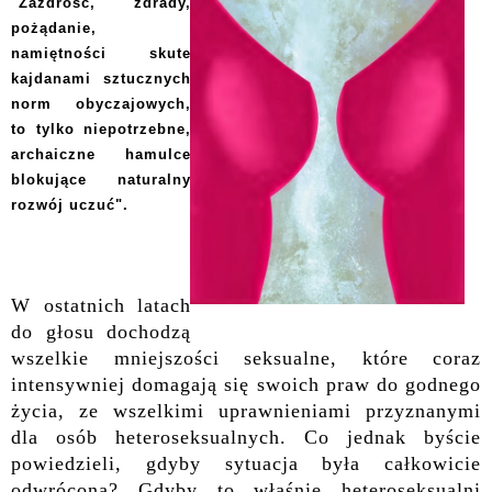
"Zazdrość, zdrady,
pożądanie,
namiętności skute
kajdanami sztucznych
norm obyczajowych,
to tylko niepotrzebne,
archaiczne hamulce
blokujące naturalny
rozwój uczuć".
W ostatnich latach
do głosu dochodzą
wszelkie
mniejszości seksualne, które coraz
intensywniej domagają się swoich praw do godnego
życia, ze wszelkimi uprawnieniami przyznanymi
dla osób heteroseksualnych. Co jednak byście
powiedzieli, gdyby sytuacja była całkowicie
odwrócona? Gdyby to właśnie heteroseksualni