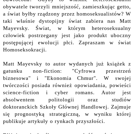
obywatele tworzyli mniejszość, zamieszkując getto,
a świat byłby rządzony przez homoseksualist
ó
w? W
taki właśnie dystopijny świat zabiera nas Matt
Mayevsky. Świat, w którym heteroseksualny
człowiek postrzegany jest jako produkt uboczny
postępującej ewolucji płci. Zapraszam w świat
Homoseksokracji.
Matt Mayevsky to autor wydanych już książek z
gatunku non-fiction: "Cyfrowa przestrzeń
biznesowa" i "Ekonomia Chmur". W swojej
twórczości posiada również opowiadania, powieści
science-fiction i cyber romans. Autor jest
absolwentem politologii oraz studiów
doktoranckich Szkoły Głównej Handlowej. Zajmuje
się prognostyką strategiczną, w wyniku której
publikuje
artykuły o
rynkach przyszłości.