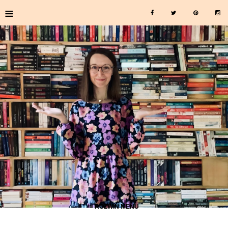
≡
≡ ROZWIŃ MENU