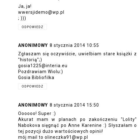
Ja, ja!
wwersjidemo@wp.pl
; )))
ODPOWIEDZ
ANONIMOWY
8 stycznia 2014 10:55
Zgłaszam się oczywiście, uwielbiam stare książki z
"historią";)
gosia1225@interia.eu
Pozdrawiam Wiolu:)
Gosia Bibliofilka
ODPOWIEDZ
ANONIMOWY
8 stycznia 2014 15:50
Oooooo! Super :)
Akurat mam w planach po zakończeniu "Lolity"
Nabokova sięgnąć po Anne Karenine :) Słyszałam o
tej pozycji dużo wartościowych opinii!
mój mail to olineczka91@wp.pl