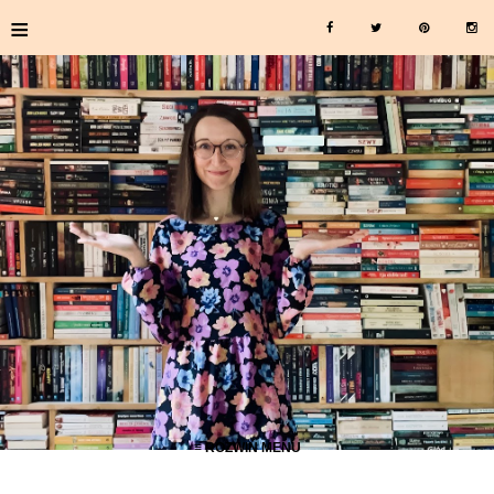
≡
≡ ROZWIŃ MENU