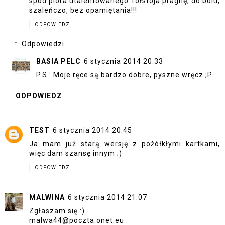
spod pióra utalentowanego Tołstoja pragnę, do bólu,
szaleńczo, bez opamiętania!!!
ODPOWIEDZ
Odpowiedzi
BASIA PELC
6 stycznia 2014 20:33
P.S.: Moje ręce są bardzo dobre, pyszne wręcz ;P
ODPOWIEDZ
TEST
6 stycznia 2014 20:45
Ja mam już starą wersję z pożółkłymi kartkami,
więc dam szansę innym ;)
ODPOWIEDZ
MALWINA
6 stycznia 2014 21:07
Zgłaszam się :)
malwa44@poczta.onet.eu