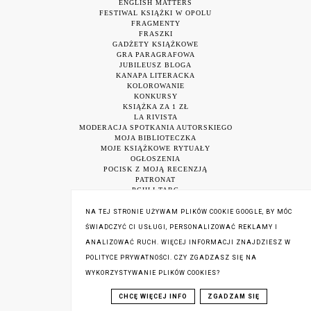
ENGLISH MATTERS
FESTIWAL KSIĄŻKI W OPOLU
FRAGMENTY
FRASZKI
GADŻETY KSIĄŻKOWE
GRA PARAGRAFOWA
JUBILEUSZ BLOGA
KANAPA LITERACKA
KOLOROWANIE
KONKURSY
KSIĄŻKA ZA 1 ZŁ
LA RIVISTA
MODERACJA SPOTKANIA AUTORSKIEGO
MOJA BIBLIOTECZKA
MOJE KSIĄŻKOWE RYTUAŁY
OGŁOSZENIA
POCISK Z MOJĄ RECENZJĄ
PATRONAT
PCHLI TARG
PODSUMOWANIE TWÓRCZOŚCI
PREZENT
NA TEJ STRONIE UŻYWAM PLIKÓW COOKIE GOOGLE, BY MÓC
PREZENTACJA AUTORA
ŚWIADCZYĆ CI USŁUGI, PERSONALIZOWAĆ REKLAMY I
PREZENTACJA KSIĄŻKI
PROGRAM PASJONACI
ANALIZOWAĆ RUCH. WIĘCEJ INFORMACJI ZNAJDZIESZ W
PRZYGARNIJ KSIĄŻKĘ
POLITYCE PRYWATNOŚCI. CZY ZGADZASZ SIĘ NA
RAPORT O BLOGACH
RECENZJA MIESIĄCA
WYKORZYSTYWANIE PLIKÓW COOKIES?
RECENZJA NA OKŁADCE
RECENZJA NA PORTALU
CHCĘ WIĘCEJ INFO
ZGADZAM SIĘ
REKORD POLSKI