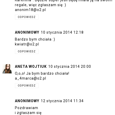
Karenina". Będzie super jeśli będę miała ją na swoim
regale, więc zgłaszam się :)
anonim18@o2.pl
ODPOWIEDZ
ANONIMOWY
10 stycznia 2014 12:18
Bardzo bym chciała :)
kwiatr@o2.pl
ODPOWIEDZ
ANETA WOJTIUK
10 stycznia 2014 20:00
O,o,o! Ja bym bardzo chciała!
a_4marca@o2.pl
ODPOWIEDZ
ANONIMOWY
12 stycznia 2014 11:34
Pozdrawiam
i zgłaszam się