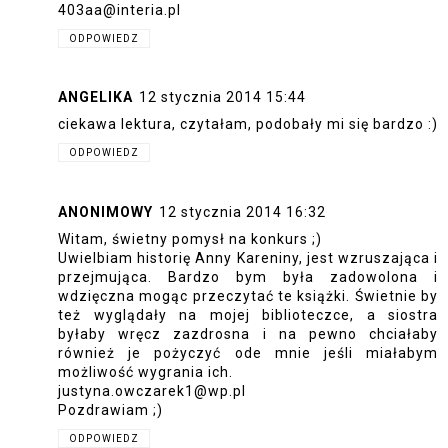
403aa@interia.pl
ODPOWIEDZ
ANGELIKA
12 stycznia 2014 15:44
ciekawa lektura, czytałam, podobały mi się bardzo :)
ODPOWIEDZ
ANONIMOWY
12 stycznia 2014 16:32
Witam, świetny pomysł na konkurs ;)
Uwielbiam historię Anny Kareniny, jest wzruszająca i
przejmująca. Bardzo bym była zadowolona i
wdzięczna mogąc przeczytać te książki. Świetnie by
też wyglądały na mojej biblioteczce, a siostra
byłaby wręcz zazdrosna i na pewno chciałaby
również je pożyczyć ode mnie jeśli miałabym
możliwość wygrania ich.
justyna.owczarek1@wp.pl
Pozdrawiam ;)
ODPOWIEDZ