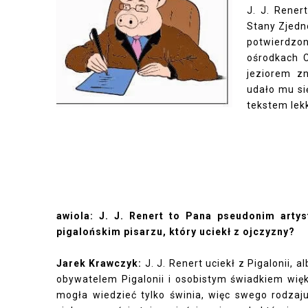
J. J. Rener
Stany Zjedno
potwierdzo
ośrodkach C
jeziorem zn
udało mu si
tekstem lek
awiola: J. J. Renert to Pana pseudonim artys
pigalońskim pisarzu, który uciekł z ojczyzny?
Jarek Krawczyk:
J. J. Renert uciekł z Pigalonii,
obywatelem Pigalonii i osobistym świadkiem więk
mogła wiedzieć tylko świnia, więc swego rodzaju