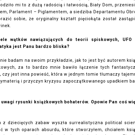
hodziło mi to z dużą radością i łatwością, Biały Dom, przenies
lewem, Parlament – Piglamentem, a siedziba Departamentu Obr
zić sobie, że oryginalny kształt pięciokąta został zastąp
inek.
ele wątków nawiązujących do teorii spiskowych, UFO 
atyka jest Panu bardzo bliska?
nie badam na swoim przykładzie, jak to jest być autorem ksią
kowych, za to bardzo mnie bawiło łączenie tych fantastyc
m, czy jest inna powieść, która w jednym tomie tłumaczy tajem
tymaterią i przyczyn kryzysu zapoczątkowanego upadkiem b
 uwagi rysunki książkowych bohaterów. Opowie Pan coś wi
h z dziecięcych zabaw wyszła surrealistyczna political scie
stać w tych oparach absurdu, które stworzyłem, chciałem ksi