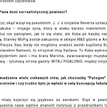
prosiłem czytelników.
 Pana dość surrealistycznej powieści?
, skąd wziął się pseudonim. J. J. z inicjałów Renerta oznac
z Jakuba – mojego syna, który w wieku bardzo małoletnim
Już nie pamiętam, jak to się stało, ale Kuba po każdej na
. Stanley McPig został zakupiony w sklepie M&S gdzieś w Ang
 Paryża. Raz, kiedy nie mogliśmy znaleźć świnki kupiliśmy K
clavskim Namesti, to otrzymał imię Vaclava. To Kuba wykre
 prezydentem świń i ma brata Marvina, zwariowanego muzyk
ową - tytułową stronę gazety WITAJ PIGALONIO, między inny
omadzenia wielu ciekawych słów, jak chociażby "Pętogen"
terminów i czy trudno było je wpleść w całą koncepcję fabul
y miały kojarzyć się językowo ze świnkami. Stąd w pew
ączenia nazw ogólnie znanych instytucji z przedrostkami t