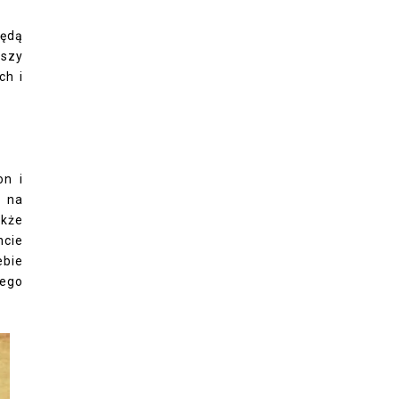
będą
uszy
ch i
on i
e na
akże
ncie
ebie
nego