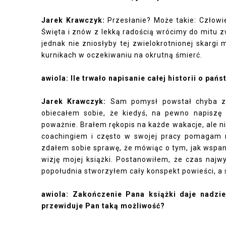
Jarek Krawczyk:
Przesłanie? Może takie: Człowie
Święta i znów z lekką radością wrócimy do mitu 
jednak nie zniosłyby tej zwielokrotnionej skarg
kurnikach w oczekiwaniu na okrutną śmierć.
awiola: Ile trwało napisanie całej historii o pańs
Jarek Krawczyk:
Sam pomysł powstał chyba z d
obiecałem sobie, że kiedyś, na pewno napiszę
poważnie. Brałem rękopis na każde wakacje, ale nic
coachingiem i często w swojej pracy pomagam 
zdałem sobie sprawę, że mówiąc o tym, jak wspan
wizję mojej książki. Postanowiłem, że czas najw
popołudnia stworzyłem cały konspekt powieści, a 
awiola: Zakończenie Pana książki daje nadzie
przewiduje Pan taką możliwość?