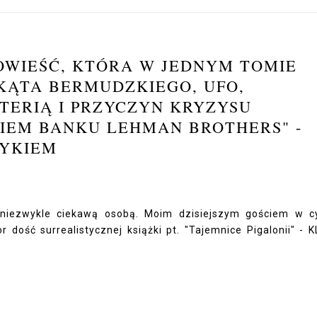
POWIEŚĆ, KTÓRA W JEDNYM TOMIE
KĄTA BERMUDZKIEGO, UFO,
ERIĄ I PRZYCZYN KRYZYSU
EM BANKU LEHMAN BROTHERS" -
ZYKIEM
niezwykle ciekawą osobą. Moim dzisiejszym gościem w c
 dość surrealistycznej książki pt. "Tajemnice Pigalonii" -
K