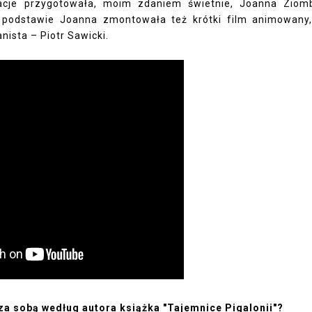
tracje przygotowała, moim zdaniem świetnie, Joanna Ziom
ch podstawie Joanna zmontowała też krótki film animowany
ista – Piotr Sawicki.
 za sobą według autora książka "Tajemnice Pigalonii"?