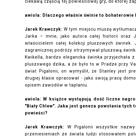
ciekawą częścią tej powieściowej gry, do której za
awiola: Dlaczego właśnie świnie to bohaterowie
Jarek Krawczyk:
W tym miejscu muszę wytłumaczyć
Jarka – mnie, jako autora całej historii ora
właścicielem całej kolekcji pluszowych świnek. 
zagranicznej podróży otrzymywał pluszową świnkę
Kwikella, bardzo elegancka świnka przyjechała z
pluszowego dzika, a że było to w Pradze przy Va
świat Pigalonii, on wymyślił, że Stanley jest
drugiej klasie opracował - jako swoją pracę dom
opisem zawodów w taplaniu.
awiola: W książce występują dość liczne nagr
"Biały Chlew". Jaka jest geneza powstania tych 
powieści?
Jarek Krawczyk:
W Pigalonii wszystkie nazw
przeniesieniach ze świata ludzi stosowałem poł