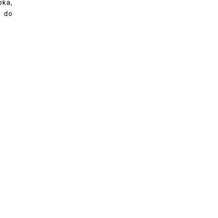
bka,
, do