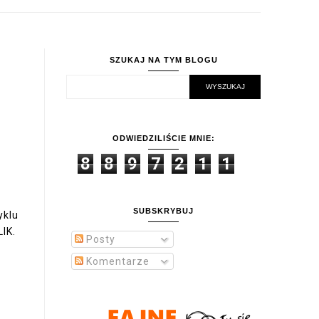
SZUKAJ NA TYM BLOGU
ODWIEDZILIŚCIE MNIE:
8
8
9
7
2
1
1
SUBSKRYBUJ
yklu
LIK
.
Posty
Komentarze