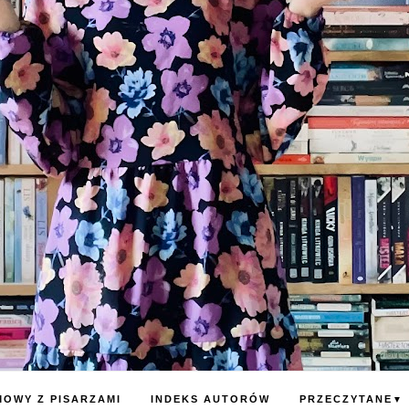
OWY Z PISARZAMI
INDEKS AUTORÓW
PRZECZYTANE
▼