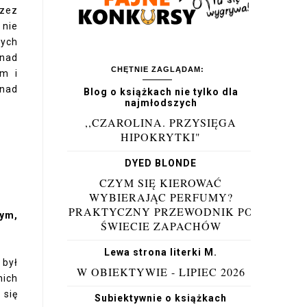
rzez
 nie
nych
 nad
CHĘTNIE ZAGLĄDAM:
im i
 nad
Blog o książkach nie tylko dla
najmłodszych
,,CZAROLINA. PRZYSIĘGA
HIPOKRYTKI"
DYED BLONDE
CZYM SIĘ KIEROWAĆ
WYBIERAJĄC PERFUMY?
PRAKTYCZNY PRZEWODNIK PO
rym,
ŚWIECIE ZAPACHÓW
Lewa strona literki M.
 był
W OBIEKTYWIE - LIPIEC 2026
nich
 się
Subiektywnie o książkach