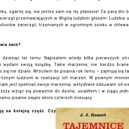
ku, ogarnij się, nie jesteś sam na tej planecie! Za parę dni 
zwierząt przemawiających w Wigilię ludzkim głosem. Ludzkie 
i milionów zwierząt, trzymanych w ogromnym ścisku w chlewa
twie świń?
ziesięć lat temu. Napisałem wtedy kilka pierwszych str
 i wydam swoją książkę. Takie marzenie, nie bardzo bran
 się nie działo. Wróciłem do pisania rok temu – zajmuję się t
różnym ludziom w realizacji ich marzeń. W pewnym mome
iale jest spełniać swoje marzenia, wstydliwie odsuwam od si
yższy wziąć się poważnie do dzieła, usiadłem i w ciągu jed
samo pisanie zajęło około czterech miesięcy.
ję na kolejną część. Czy