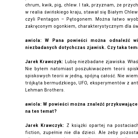
chrum, kwik, pig, chlew. I tak, przyznam, że przyc
w realia świńskiego kraju, stawał się Białym Ch
czyli Pentagon – Pętogonem. Można łatwo wyobra
zakręconym ogonkiem, charakterystycznym dla św
awiola: W Pana powieści można odnaleźć wi
niezbadanych dotychczas zjawisk. Czy taka tem
Jarek Krawczyk:
Lubię niezbadane zjawiska. Właś
Nie byłem natomiast poszukiwaczem teorii spis
spiskowych teorii w jedną, spójną całość. Nie wie
trójkąta bermudzkiego, UFO, eksperymentów z an
Lehman Brothers.
awiola: W powieści można znaleźć przykuwające
na ten temat?
Jarek Krawczyk:
Z książki opartej na postaciac
fiction, zupełnie nie dla dzieci. Ale żeby pozo