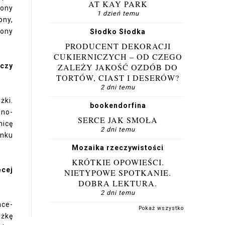
AT KAY PARK
iony
1 dzień temu
ony,
iony
Słodko Słodka
PRODUCENT DEKORACJI
CUKIERNICZYCH – OD CZEGO
czy
ZALEŻY JAKOŚĆ OZDÓB DO
TORTÓW, CIAST I DESERÓW?
2 dni temu
żki.
bookendorfina
zno-
SERCE JAK SMOŁA
nicę
2 dni temu
anku
Mozaika rzeczywistości
KRÓTKIE OPOWIEŚCI.
ęcej
NIETYPOWE SPOTKANIE.
DOBRA LEKTURA.
2 dni temu
nce-
Pokaż wszystko
ążkę