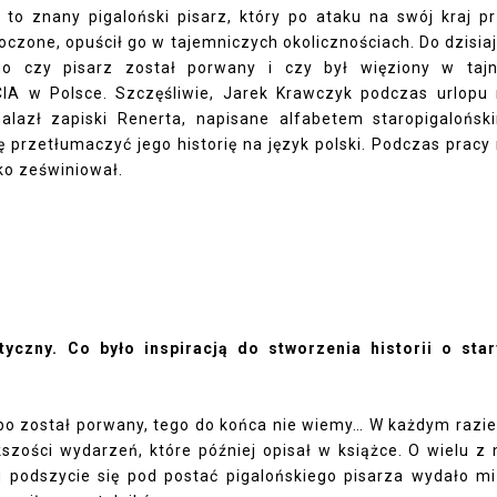
t to znany pigaloński pisarz, który po ataku na swój kraj p
czone, opuścił go w tajemniczych okolicznościach. Do dzisiaj
no czy pisarz został porwany i czy był więziony w taj
IA w Polsce. Szczęśliwie, Jarek Krawczyk podczas urlopu
alazł zapiski Renerta, napisane alfabetem staropigalońsk
ę przetłumaczyć jego historię na język polski. Podczas pracy
ko zeświniował.
tyczny. Co było inspiracją do stworzenia historii o sta
 albo został porwany, tego do końca nie wiemy… W każdym razie
szości wydarzeń, które później opisał w książce. O wielu z 
 podszycie się pod postać pigalońskiego pisarza wydało mi