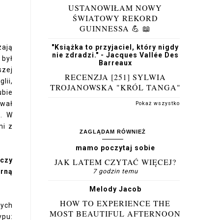
USTANOWIŁAM NOWY
ŚWIATOWY REKORD
GUINNESSA 💪 📖
zają
"Książka to przyjaciel, który nigdy
nie zdradzi." - Jacques Vallée Des
 był
Barreaux
szej
RECENZJA [251] SYLWIA
lii,
TROJANOWSKA "KRÓL TANGA"
ubie
ował
Pokaż wszystko
a. W
mi z
ZAGLĄDAM RÓWNIEŻ
mamo poczytaj sobie
 czy
JAK LATEM CZYTAĆ WIĘCEJ?
arną
7 godzin temu
Melody Jacob
HOW TO EXPERIENCE THE
nych
MOST BEAUTIFUL AFTERNOON
ypu: