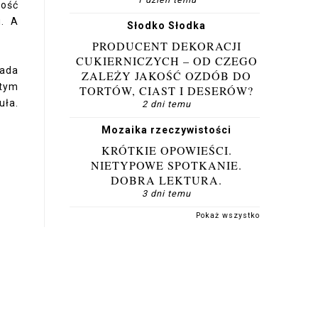
kość
u. A
Słodko Słodka
PRODUCENT DEKORACJI
CUKIERNICZYCH – OD CZEGO
lada
ZALEŻY JAKOŚĆ OZDÓB DO
 tym
TORTÓW, CIAST I DESERÓW?
uła.
2 dni temu
Mozaika rzeczywistości
KRÓTKIE OPOWIEŚCI.
NIETYPOWE SPOTKANIE.
DOBRA LEKTURA.
3 dni temu
Pokaż wszystko