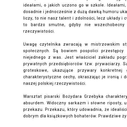
ideałami, o jakich uczono go w szkole. Ideałami,
dosadnie i jednocześnie z dużą dawką humoru ukaz
liczy, to nie nasz talent i zdolności, lecz układy
to bardzo smutne, gdyby nie wszechobecny d
rzeczywistości.
Uwagę czytelnika zwracają w mistrzowskim sty
społecznych. Są bowiem pospolici przestępcy 
niejednego z was. Jest właściciel zakładu pogr
prywatnych przedsiębiorców tzw. prywaciarzy. Są
groteskowe, ukazujące przywary konkretnej 
charakterystyczne cechy, okraszając je ironią i
naszej polskiej rzeczywistości.
Warsztat pisarski Bożydara Grzebyka charaktery
absurdem. Widoczny sarkazm i słowne riposty,
przekazu. Przekazu, który udowadnia, że idealiśc
dobrym dla książkowych bohaterów. Prawdziwe ży