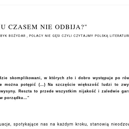
U CZASEM NIE ODBIJA?"
EBYK BOŻYDAR
,
POLACY NIE GĘSI CZYLI CZYTAJMY POLSKĄ LITERATUR
udzie skomplikowani, w których zło i dobro występuje po ró
ie można potępić (…) Na szczęście większość ludzi to zwy
wysyny. Reszta to przede wszystkim nijakość i zaledwie gar
 w porządku…"
uacje, spotykające nas na każdym kroku, stanowią nieodz