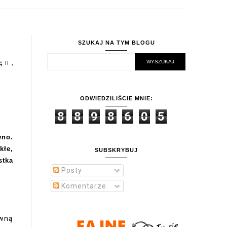
SZUKAJ NA TYM BLOGU
Ę II
,
ODWIEDZILIŚCIE MNIE:
8
8
9
8
6
0
5
wno.
kłe,
SUBSKRYBUJ
stka
Posty
Komentarze
owną