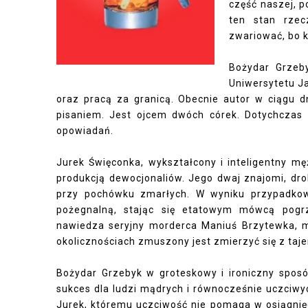
część naszej, p
ten stan rzec
zwariować, bo 
Bożydar Grzeby
Uniwersytetu Ja
oraz pracą za granicą. Obecnie autor w ciągu dn
pisaniem. Jest ojcem dwóch córek. Dotychczas z
opowiadań.
Jurek Święconka, wykształcony i inteligentny mę
produkcją dewocjonaliów. Jego dwaj znajomi, drob
przy pochówku zmarłych. W wyniku przypadkow
pożegnalną, stając się etatowym mówcą pog
nawiedza seryjny morderca Maniuś Brzytewka, mo
okolicznościach zmuszony jest zmierzyć się z taj
Bożydar Grzebyk w groteskowy i ironiczny sposó
sukces dla ludzi mądrych i równocześnie uczciwy
Jurek, któremu uczciwość nie pomaga w osiągnięci