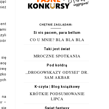
ując
ież
went
CHĘTNIE ZAGLĄDAM:
żami
Si vis pacem, para bellum
zyli
CO U MNIE? BLA BLA BLA
biór
Taki jest świat
MROCZNE SPOTKANIA
 się
racę
Pod kołdrą
mowę
,,DROGOWSKAZY ODYSEI" DR.
zko
SAM AKBAR
nych
K-czyta | Blog książkowy
KRÓTKIE PODSUMOWANIE
h na
LIPCA
er –
 się
Świat fantasy