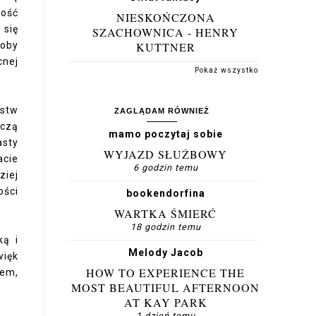
dość
NIESKOŃCZONA
 się
SZACHOWNICA - HENRY
łoby
KUTTNER
cnej
Pokaż wszystko
rstw
ZAGLĄDAM RÓWNIEŻ
oczą
mamo poczytaj sobie
asty
WYJAZD SŁUŻBOWY
acie
6 godzin temu
ziej
ości
bookendorfina
WARTKA ŚMIERĆ
18 godzin temu
ką i
Melody Jacob
więk
HOW TO EXPERIENCE THE
tem,
MOST BEAUTIFUL AFTERNOON
AT KAY PARK
1 dzień temu