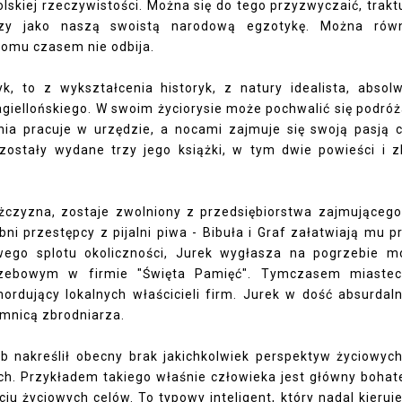
olskiej rzeczywistości. Można się do tego przyzwyczaić, trakt
zy jako naszą swoistą narodową egzotykę. Można równ
komu czasem nie odbija.
k, to z wykształcenia historyk, z natury idealista, absol
giellońskiego. W swoim życiorysie może pochwalić się podró
ia pracuje w urzędzie, a nocami zajmuje się swoją pasją c
ostały wydane trzy jego książki, w tym dwie powieści i z
żczyzna, zostaje zwolniony z przedsiębiorstwa zajmującego
ni przestępcy z pijalni piwa - Bibuła i Graf załatwiają mu p
ego splotu okoliczności, Jurek wygłasza na pogrzebie 
rzebowym w firmie "Święta Pamięć". Tymczasem miastec
rdujący lokalnych właścicieli firm. Jurek w dość absurdal
emnicą zbrodniarza.
b nakreślił obecny brak jakichkolwiek perspektyw życiowyc
ch. Przykładem takiego właśnie człowieka jest główny bohat
u życiowych celów. To typowy inteligent, który nadal kieruje