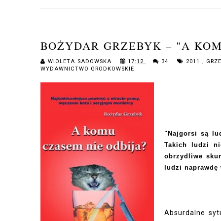
BOŻYDAR GRZEBYK – "A KOM
WIOLETA SADOWSKA
17:12
34
2011
,
GRZ
WYDAWNICTWO GRODKOWSKIE
"Najgorsi są l
Takich ludzi n
obrzydliwe skur
ludzi naprawdę
Absurdalne syt