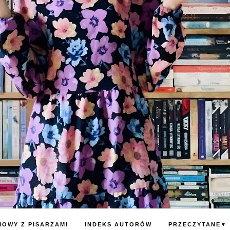
OWY Z PISARZAMI
INDEKS AUTORÓW
PRZECZYTANE
▼