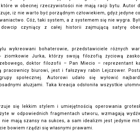
 które w obecnej rzeczywistości nie mają racji bytu. Autor 
uje, iż nie warto być porządnym człowiekiem, gdyż jedyne co
 i cwaniactwo. Cóż, taki system, a z systemem się nie wygra. By
owcip czyniący z całej historii zajmującą satyrę obe
lu wykreowani bohaterowie, przedstawiciele różnych wa
- ziomkowie Jurka, którzy swoją filozofią życiową zask
zebowego, doktor filozofii – Pan Miecio – reprezentant k
 pracownicy biurowi, jest i fałszywy rabin Lejczower. Post
grupy społecznej. Autorowi udało się wyłowić najbard
 dosadnymi aluzjami. Taka kreacja odsłoniła wszystkie ułomn
zuje się lekkim stylem i umiejętnością operowania grotes
 użyte w odpowiednich fragmentach utworu, wzmagają wydź
i nie mają szansy na sukces, a sam idealizm jest jedynie mi
cie bowiem rządzi się własnymi prawami.