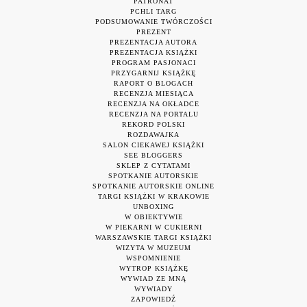
PATRONAT
PCHLI TARG
PODSUMOWANIE TWÓRCZOŚCI
PREZENT
PREZENTACJA AUTORA
PREZENTACJA KSIĄŻKI
PROGRAM PASJONACI
PRZYGARNIJ KSIĄŻKĘ
RAPORT O BLOGACH
RECENZJA MIESIĄCA
RECENZJA NA OKŁADCE
RECENZJA NA PORTALU
REKORD POLSKI
ROZDAWAJKA
SALON CIEKAWEJ KSIĄŻKI
SEE BLOGGERS
SKLEP Z CYTATAMI
SPOTKANIE AUTORSKIE
SPOTKANIE AUTORSKIE ONLINE
TARGI KSIĄŻKI W KRAKOWIE
UNBOXING
W OBIEKTYWIE
W PIEKARNI W CUKIERNI
WARSZAWSKIE TARGI KSIĄŻKI
WIZYTA W MUZEUM
WSPOMNIENIE
WYTROP KSIĄŻKĘ
WYWIAD ZE MNĄ
WYWIADY
ZAPOWIEDŹ