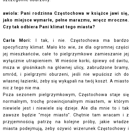
awiola: Pani rodzinna Częstochowa w książce jawi się,
jako miejsce wymarłe, pełne marazmu, wręcz mroczne.
Czy tak odbiera Pani klimat tego miasta?
Carla Mori:
I tak, i nie. Częstochowa ma bardzo
specyficzny klimat. Mało kto wie, że dla ogromnej części
jej mieszkańców, całe to pielgrzymkowe zamieszanie jej
wyłącznie utrapieniem. W mieście korki, śpiewy od świtu,
msza w głośnikach na głównej ulicy, zabrudzone bramy,
smród, i pielgrzymi oburzeni, jeśli nie wpuścisz ich do
własnej łazienki, żeby się wykąpali na twój koszt. A miasto
nic z tego nie ma.
Poza sezonem pielgrzymkowym, Częstochowa staje się
normalnym, trochę prowincjonalnym miastem, w którym
niewiele jest i niewiele się dzieje. Ale dla mnie to i tak
zawsze będzie "moje miasto". Chętnie tam wracam i z
przyjemnością patrzę na kolejne próby, jakie władze
miasta podejmują, żeby ożywić wizerunek Częstochowy i