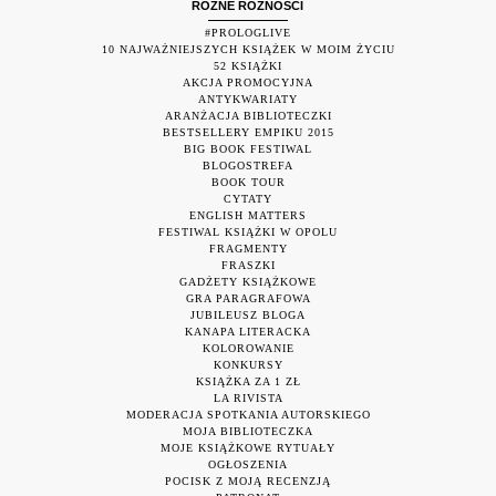
RÓŻNE RÓŻNOŚCI
#PROLOGLIVE
10 NAJWAŻNIEJSZYCH KSIĄŻEK W MOIM ŻYCIU
52 KSIĄŻKI
AKCJA PROMOCYJNA
ANTYKWARIATY
ARANŻACJA BIBLIOTECZKI
BESTSELLERY EMPIKU 2015
BIG BOOK FESTIWAL
BLOGOSTREFA
BOOK TOUR
CYTATY
ENGLISH MATTERS
FESTIWAL KSIĄŻKI W OPOLU
FRAGMENTY
FRASZKI
GADŻETY KSIĄŻKOWE
GRA PARAGRAFOWA
JUBILEUSZ BLOGA
KANAPA LITERACKA
KOLOROWANIE
KONKURSY
KSIĄŻKA ZA 1 ZŁ
LA RIVISTA
MODERACJA SPOTKANIA AUTORSKIEGO
MOJA BIBLIOTECZKA
MOJE KSIĄŻKOWE RYTUAŁY
OGŁOSZENIA
POCISK Z MOJĄ RECENZJĄ