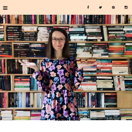
≡
≡ ROZWIŃ MENU