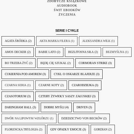
ZDOBYCZE KSIĄŻKOWE
AUDIOBOOK
ŚWIT EBOOKÓW
ŻYCZENIA
SERIE I CYKLE
AGATA ŚRÓDKA
(2)
AKTA MARKA FILERA
(1)
ALEKSANDRA WILK
(1)
AMOS DECKER
(2)
BABIE LATO
(2)
BEZLITOSNA SIŁA
(2)
BEZMYŚLNA
(1)
BO TRZEBA ŻYĆ
(2)
BĘDĘ CIĘ SZUKAŁ
(2)
CORMORAN STRIKE
(3)
CUKIERNIA POD AMOREM
(3)
CYKL O OSKARZE BLAJERZE
(3)
CZARNA SERIA
(1)
CZARNE KOTY
(2)
CZARODZIEJKA
(3)
CZASOTORIUM
(3)
CZTERY ŻYWIOŁY SASZY ZAŁUSKIEJ
(3)
DARINGHAM HALL
(3)
DOBRE MYŚLI
(4)
DRIVEN
(3)
DWÓR NA LIPOWYM WZGÓRZU
(1)
DZIEDZICTWO VON BECKÓW
(2)
FLORENCKA TRYLOGIA
(2)
GDY OPADŁY EMOCJE
(3)
GORDIAN
(2)