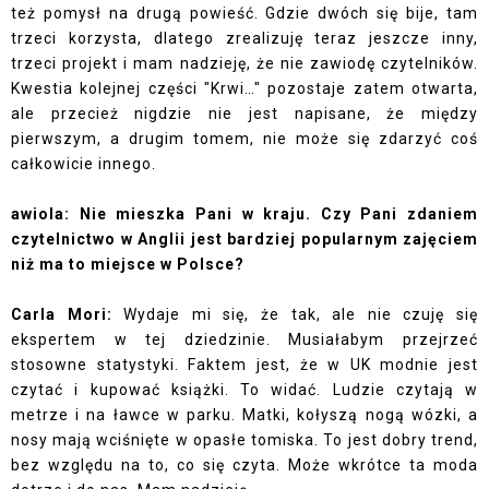
też pomysł na drugą powieść. Gdzie dwóch się bije, tam
trzeci korzysta, dlatego zrealizuję teraz jeszcze inny,
trzeci projekt i mam nadzieję, że nie zawiodę czytelników.
Kwestia kolejnej części "Krwi…" pozostaje zatem otwarta,
ale przecież nigdzie nie jest napisane, że między
pierwszym, a drugim tomem, nie może się zdarzyć coś
całkowicie innego.
awiola: Nie mieszka Pani w kraju. Czy Pani zdaniem
czytelnictwo w Anglii jest bardziej popularnym zajęciem
niż ma to miejsce w Polsce?
Carla Mori:
Wydaje mi się, że tak, ale nie czuję się
ekspertem w tej dziedzinie. Musiałabym przejrzeć
stosowne statystyki. Faktem jest, że w UK modnie jest
czytać i kupować książki. To widać. Ludzie czytają w
metrze i na ławce w parku. Matki, kołyszą nogą wózki, a
nosy mają wciśnięte w opasłe tomiska. To jest dobry trend,
bez względu na to, co się czyta. Może wkrótce ta moda