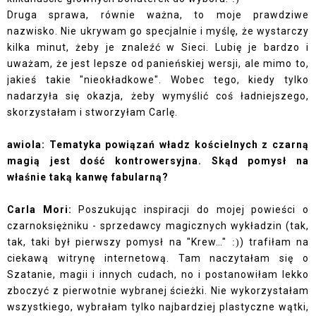
Druga sprawa, równie ważna, to moje prawdziwe
nazwisko. Nie ukrywam go specjalnie i myślę, że wystarczy
kilka minut, żeby je znaleźć w Sieci. Lubię je bardzo i
uważam, że jest lepsze od panieńskiej wersji, ale mimo to,
jakieś takie "nieokładkowe". Wobec tego, kiedy tylko
nadarzyła się okazja, żeby wymyślić coś ładniejszego,
skorzystałam i stworzyłam Carlę.
awiola: Tematyka powiązań władz kościelnych z czarną
magią jest dość kontrowersyjna. Skąd pomysł na
właśnie taką kanwę fabularną?
Carla Mori:
Poszukując inspiracji do mojej powieści o
czarnoksiężniku - sprzedawcy magicznych wykładzin (tak,
tak, taki był pierwszy pomysł na "Krew…"
) trafiłam na
:)
ciekawą witrynę internetową. Tam naczytałam się o
Szatanie, magii i innych cudach, no i postanowiłam lekko
zboczyć z pierwotnie wybranej ścieżki. Nie wykorzystałam
wszystkiego, wybrałam tylko najbardziej plastyczne wątki,