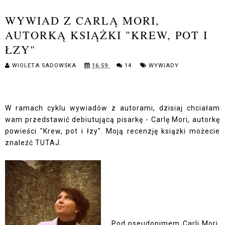
WYWIAD Z CARLĄ MORI,
AUTORKĄ KSIĄŻKI "KREW, POT I
ŁZY"
WIOLETA SADOWSKA
16:59
14
WYWIADY
W ramach cyklu wywiadów z autorami, dzisiaj chciałam
wam przedstawić debiutującą pisarkę - Carlę Mori, autorkę
powieści "Krew, pot i łzy". Moją recenzję książki możecie
znaleźć
TUTAJ.
Pod pseudonimem Carli Mori,