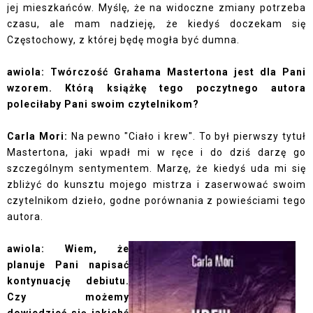
jej mieszkańców. Myślę, że na widoczne zmiany potrzeba
czasu, ale mam nadzieję, że kiedyś doczekam się
Częstochowy, z której będę mogła być dumna.
awiola: Twórczość Grahama Mastertona jest dla Pani
wzorem. Którą książkę tego poczytnego autora
poleciłaby Pani swoim czytelnikom?
Carla Mori:
Na pewno "Ciało i krew". To był pierwszy tytuł
Mastertona, jaki wpadł mi w ręce i do dziś darzę go
szczególnym sentymentem. Marzę, że kiedyś uda mi się
zbliżyć do kunsztu mojego mistrza i zaserwować swoim
czytelnikom dzieło, godne porównania z powieściami tego
autora.
awiola: Wiem, że
planuje Pani napisać
kontynuację debiutu.
Czy możemy