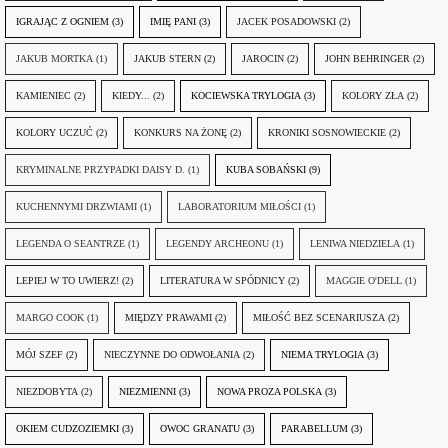
IGRAJĄC Z OGNIEM
(3)
IMIĘ PANI
(3)
JACEK POSADOWSKI
(2)
JAKUB MORTKA
(1)
JAKUB STERN
(2)
JAROCIN
(2)
JOHN BEHRINGER
(2)
KAMIENIEC
(2)
KIEDY...
(2)
KOCIEWSKA TRYLOGIA
(3)
KOLORY ZŁA
(2)
KOLORY UCZUĆ
(2)
KONKURS NA ŻONĘ
(2)
KRONIKI SOSNOWIECKIE
(2)
KRYMINALNE PRZYPADKI DAISY D.
(1)
KUBA SOBAŃSKI
(9)
KUCHENNYMI DRZWIAMI
(1)
LABORATORIUM MIŁOŚCI
(1)
LEGENDA O SEANTRZE
(1)
LEGENDY ARCHEONU
(1)
LENIWA NIEDZIELA
(1)
LEPIEJ W TO UWIERZ!
(2)
LITERATURA W SPÓDNICY
(2)
MAGGIE O'DELL
(1)
MARGO COOK
(1)
MIĘDZY PRAWAMI
(2)
MIŁOŚĆ BEZ SCENARIUSZA
(2)
MÓJ SZEF
(2)
NIECZYNNE DO ODWOŁANIA
(2)
NIEMA TRYLOGIA
(3)
NIEZDOBYTA
(2)
NIEZMIENNI
(3)
NOWA PROZA POLSKA
(3)
OKIEM CUDZOZIEMKI
(3)
OWOC GRANATU
(3)
PARABELLUM
(3)