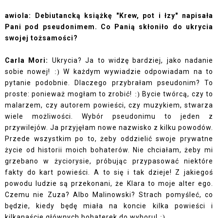
awiola: Debiutancką książkę "Krew, pot i łzy" napisała
Pani pod pseudonimem. Co Panią skłoniło do ukrycia
swojej tożsamości?
Carla Mori:
Ukrycia? Ja to widzę bardziej, jako nadanie
sobie nowej!
W każdym wywiadzie odpowiadam na to
:)
pytanie podobnie. Dlaczego przybrałam pseudonim? To
proste: ponieważ mogłam to zrobić!
Bycie twórcą, czy to
:)
malarzem, czy autorem powieści, czy muzykiem, stwarza
wiele możliwości. Wybór pseudonimu to jeden z
przywilejów. Ja przyjęłam nowe nazwisko z kilku powodów.
Przede wszystkim po to, żeby oddzielić swoje prywatne
życie od historii moich bohaterów. Nie chciałam, żeby mi
grzebano w życiorysie, próbując przypasować niektóre
fakty do kart powieści. A to się i tak dzieje! Z jakiegoś
powodu ludzie są przekonani, że Klara to moje alter ego.
Czemu nie Zuza? Albo Malinowski? Strach pomyśleć, co
będzie, kiedy będę miała na koncie kilka powieści i
kilkanaście głównych bohaterek do wyboru!
:)