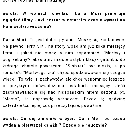
dotrze i do nas. Mam nadzieję.
awiola: W wolnych chwilach Carla Mori preferuje
oglądać filmy. Jaki horror w ostatnim czasie wywarł na
Pani wielkie wrażenie?
Carla Mori:
To jest dobre pytanie. Muszę się zastanowić.
Na pewno "Fritt vilt", na który wpadłam już kilka miesięcy
temu i jakoś nie mogę o nim zapomnieć. "Martwy i
pogrzebany"- absolutny majstersztyk i klasyk gatunku, do
którego chętnie powracam. "Sinister" był niezły, a po
remake’u "Martwego zła" chyba spodziewałam się czegoś
więcej. To tyle, z zachwytów, ale chcę wspomnieć jeszcze
o przykrym doświadczeniu ostatnich miesięcy. Jeśli
zastanawialiście się nad hiszpańskim hitem sezonu, pt.
"Mama", to naprawdę odradzam. Przez tę godzinę
czterdzieści, lepiej coś przeczytajcie, poważnie.
awiola: Co się zmieniło w życiu Carli Mori od czasu
wydania pierwszej książki? Czego się nauczyła?