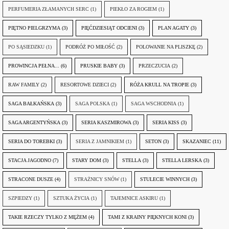
PERFUMERIA ZŁAMANYCH SERC
(1)
PIEKŁO ZA ROGIEM
(1)
PIĘTNO PIELGRZYMA
(3)
PIĘĆDZIESIĄT ODCIENI
(3)
PLAN AGATY
(3)
PO SĄSIEDZKU
(1)
PODRÓŻ PO MIŁOŚĆ
(2)
POLOWANIE NA PLISZKĘ
(2)
PROWINCJA PEŁNA...
(6)
PRUSKIE BABY
(3)
PRZECZUCIA
(2)
RAW FAMILY
(2)
RESORTOWE DZIECI
(2)
RÓŻA KRULL NA TROPIE
(3)
SAGA BAŁKAŃSKA
(3)
SAGA POLSKA
(1)
SAGA WSCHODNIA
(1)
SAGA ARGENTYŃSKA
(3)
SERIA KASZMIROWA
(3)
SERIA KISS
(3)
SERIA DO TOREBKI
(3)
SERIA Z JAMNIKIEM
(1)
SETON
(3)
SKAZANIEC
(11)
STACJA JAGODNO
(7)
STARY DOM
(3)
STELLA
(3)
STELLA LERSKA
(3)
STRACONE DUSZE
(4)
STRAŻNICY SNÓW
(1)
STULECIE WINNYCH
(3)
SZPIEDZY
(1)
SZTUKA ŻYCIA
(1)
TAJEMNICE ASKIRU
(1)
TAKIE RZECZY TYLKO Z MĘŻEM
(4)
TAMI Z KRAINY PIĘKNYCH KONI
(3)