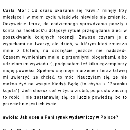
Carla Mori:
Od czasu ukazania się "Krwi…" minęły trzy
miesiące i w moim życiu właściwie niewiele się zmieniło.
Oczywiście teraz, do codziennego sprawdzania poczty i
konta na facebook’u dołączył rytuał przeglądania Sieci w
poszukiwaniu kolejnych recenzji. Zawsze czytam je z
wypiekami na twarzy, ale dzień, w którym ktoś zmiesza
mnie z błotem, na szczęście jeszcze nie nadszedł.
Czasem wymieniam maile z przemiłymi blogerkami, albo
udzielam im wywiadu
, podpisałam też kilka egzemplarzy
:)
mojej powieści. Spełniło się moje marzenie i teraz łatwiej
mi uwierzyć, że chcieć, to móc. Nauczyłam się, że nie
można żyć na wyspie Kiedyś Będę (to chyba z "Poranku
kojota"). Jeśli chcesz coś w życiu zrobić, po prostu zacznij
to robić. I nie zastanawiaj się, co ludzie powiedzą, bo to
przecież nie jest ich życie.
awiola: Jak ocenia Pani rynek wydawniczy w Polsce?