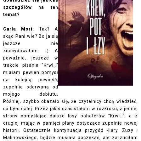
dowiedzieć się jakichś
szczegółów na ten
temat?
Carla Mori:
Tak? A
skąd Pani wie? Bo ja się
jeszcze nie
zdecydowałam.
A
:)
poważnie, jeszcze w
trakcie pisania "Krwi…"
miałam pewien pomysł
na kolejną powieść,
zupełnie oderwaną od
mojego debiutu.
Później, szybko okazało się, że czytelnicy chcą wiedzieć,
co było dalej. Przez jakiś czas stałam w rozkroku, z jednej
strony obmyślając dalsze losy bohaterów "Krwi…", a z
drugiej mając w pamięci plany dotyczące zupełnie nowej
historii. Ostatecznie kontynuacja przygód Klary, Zuzy i
Malinowskiego, będzie musiała poczekać, ale zarzuciłam