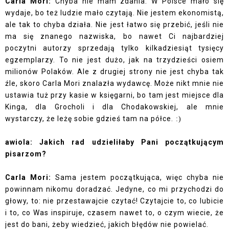
Carla Mori:
Chyba nie mam zdania. W Polsce mało się
wydaje, bo też ludzie mało czytają. Nie jestem ekonomistą,
ale tak to chyba działa. Nie jest łatwo się przebić, jeśli nie
ma się znanego nazwiska, bo nawet Ci najbardziej
poczytni autorzy sprzedają tylko kilkadziesiąt tysięcy
egzemplarzy. To nie jest dużo, jak na trzydzieści osiem
milionów Polaków. Ale z drugiej strony nie jest chyba tak
źle, skoro Carla Mori znalazła wydawcę. Może nikt mnie nie
ustawia tuż przy kasie w księgarni, bo tam jest miejsce dla
Kinga, dla Grocholi i dla Chodakowskiej, ale mnie
wystarczy, że leżę sobie gdzieś tam na półce.
:)
awiola: Jakich rad udzieliłaby Pani początkującym
pisarzom?
Carla Mori:
Sama jestem początkująca, więc chyba nie
powinnam nikomu doradzać. Jedyne, co mi przychodzi do
głowy, to: nie przestawajcie czytać! Czytajcie to, co lubicie
i to, co Was inspiruje, czasem nawet to, o czym wiecie, że
jest do bani, żeby wiedzieć, jakich błędów nie powielać.