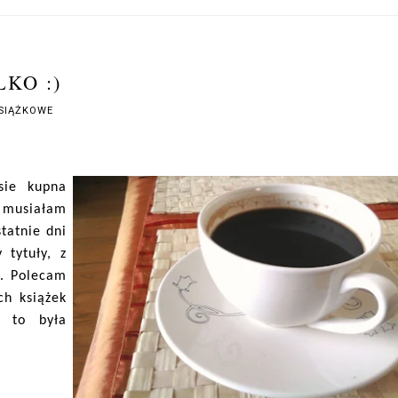
LKO :)
SIĄŻKOWE
sie kupna
 musiałam
statnie dni
 tytuły, z
ł. Polecam
ch książek
 to była