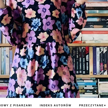
OWY Z PISARZAMI
INDEKS AUTORÓW
PRZECZYTANE
▼