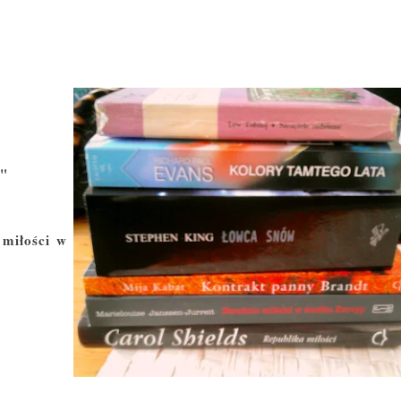
a"
 miłości w