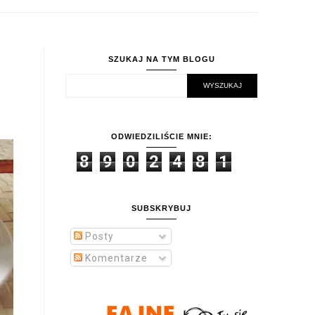
SZUKAJ NA TYM BLOGU
ODWIEDZILIŚCIE MNIE:
8
9
0
2
4
8
1
SUBSKRYBUJ
Posty
Komentarze