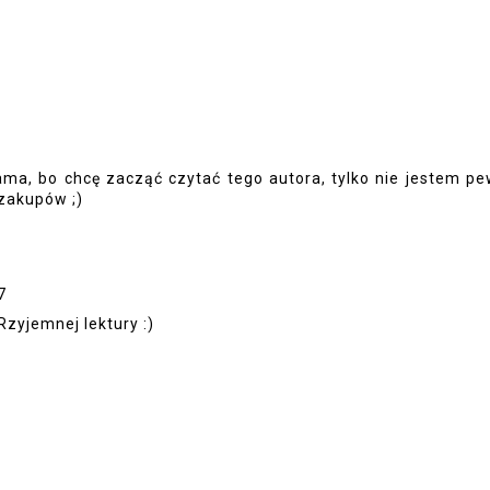
ama, bo chcę zacząć czytać tego autora, tylko nie jestem p
 zakupów ;)
7
zyjemnej lektury :)