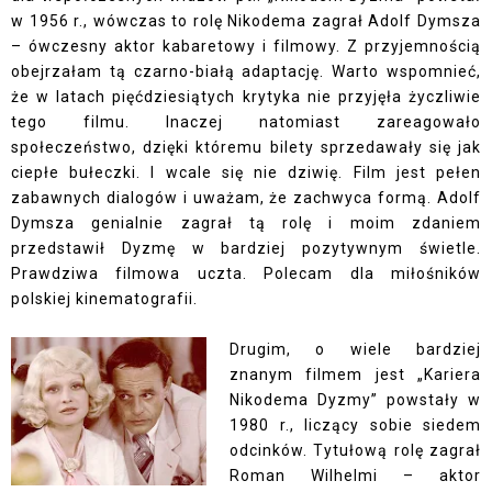
w 1956 r., wówczas to rolę Nikodema zagrał Adolf Dymsza
– ówczesny aktor kabaretowy i filmowy. Z przyjemnością
obejrzałam tą czarno-białą adaptację. Warto wspomnieć,
że w latach pięćdziesiątych krytyka nie przyjęła życzliwie
tego filmu. Inaczej natomiast zareagowało
społeczeństwo, dzięki któremu bilety sprzedawały się jak
ciepłe bułeczki. I wcale się nie dziwię. Film jest pełen
zabawnych dialogów i uważam, że zachwyca formą. Adolf
Dymsza genialnie zagrał tą rolę i moim zdaniem
przedstawił Dyzmę w bardziej pozytywnym świetle.
Prawdziwa filmowa uczta. Polecam dla miłośników
polskiej kinematografii.
Drugim, o wiele bardziej
znanym filmem jest „Kariera
Nikodema Dyzmy” powstały w
1980 r., liczący sobie siedem
odcinków. Tytułową rolę zagrał
Roman Wilhelmi – aktor