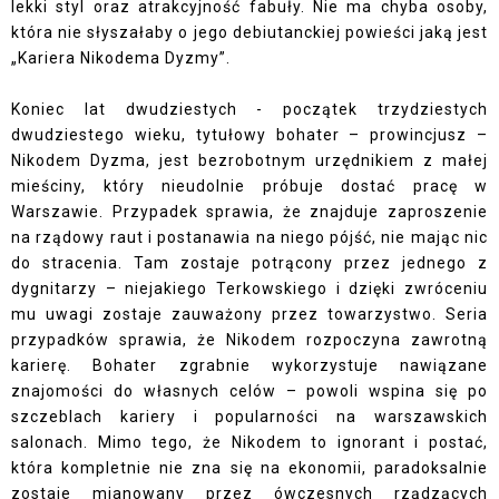
lekki styl oraz atrakcyjność fabuły. Nie ma chyba osoby,
która nie słyszałaby o jego debiutanckiej powieści jaką jest
„Kariera Nikodema Dyzmy”.
Koniec lat dwudziestych - początek trzydziestych
dwudziestego wieku, tytułowy bohater – prowincjusz –
Nikodem Dyzma, jest bezrobotnym urzędnikiem z małej
mieściny, który nieudolnie próbuje dostać pracę w
Warszawie. Przypadek sprawia, że znajduje zaproszenie
na rządowy raut i postanawia na niego pójść, nie mając nic
do stracenia. Tam zostaje potrącony przez jednego z
dygnitarzy – niejakiego Terkowskiego i dzięki zwróceniu
mu uwagi zostaje zauważony przez towarzystwo. Seria
przypadków sprawia, że Nikodem rozpoczyna zawrotną
karierę. Bohater zgrabnie wykorzystuje nawiązane
znajomości do własnych celów – powoli wspina się po
szczeblach kariery i popularności na warszawskich
salonach. Mimo tego, że Nikodem to ignorant i postać,
która kompletnie nie zna się na ekonomii, paradoksalnie
zostaje mianowany przez ówczesnych rządzących