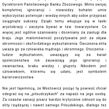
Dyrektorem Państwowego Banku Zbożowego. Mimo swojej
kompletnej ignorancji i niewiedzy bohater umie
wykorzystać potencjał i wiedzę innych aby sobie przypisać
osiągnięte sukcesy. Dzięki temu wkupuje się w łaski
arystokracji i zaczyna bywać w tzw. towarzystwie. Co
więcej jest ogólnie szanowany i doceniany za zasługi dla
kraju. Jego małomówność poczytywana jest za objaw
skromności i oksfordzkiego wykształcenia. Ówczesna elita
uważa go za człowieka mądrego i skromnego. Otoczenie -
ludzie wykształceni, uważający się za kwiat
społeczeństwa nie zauważają jego ignorancji i
cwaniactwa, braku wiedzy i głupoty. Nikodem jest
człowiekiem, któremu się udało, jest symbolem
karierowiczostwa
Nie jest tajemnicą, że Mostowicz pisząc tę powieść chciał
odegrać się na „piłsudczykach” za napaść na jego osobę.
Za czasów sanacji pisarz bardzo krytycznie odnosił się do
elity rządzącej i nawet samego Piłsudskiego, dlatego też