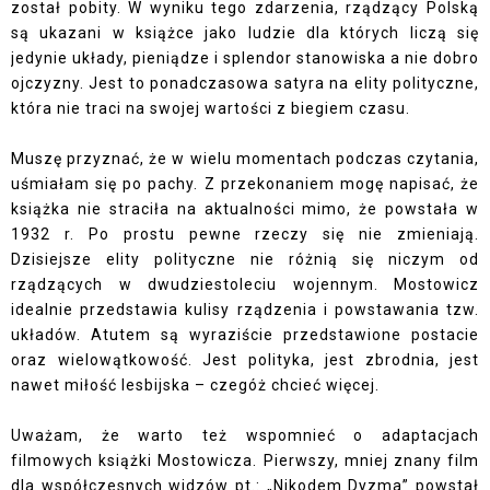
został pobity. W wyniku tego zdarzenia, rządzący Polską
są ukazani w książce jako ludzie dla których liczą się
jedynie układy, pieniądze i splendor stanowiska a nie dobro
ojczyzny. Jest to ponadczasowa satyra na elity polityczne,
która nie traci na swojej wartości z biegiem czasu.
Muszę przyznać, że w wielu momentach podczas czytania,
uśmiałam się po pachy. Z przekonaniem mogę napisać, że
książka nie straciła na aktualności mimo, że powstała w
1932 r. Po prostu pewne rzeczy się nie zmieniają.
Dzisiejsze elity polityczne nie różnią się niczym od
rządzących w dwudziestoleciu wojennym. Mostowicz
idealnie przedstawia kulisy rządzenia i powstawania tzw.
układów. Atutem są wyraziście przedstawione postacie
oraz wielowątkowość. Jest polityka, jest zbrodnia, jest
nawet miłość lesbijska – czegóż chcieć więcej.
Uważam, że warto też wspomnieć o adaptacjach
filmowych książki Mostowicza. Pierwszy, mniej znany film
dla współczesnych widzów pt.: „Nikodem Dyzma” powstał