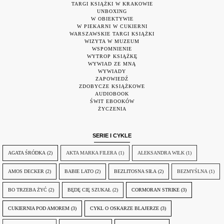
TARGI KSIĄŻKI W KRAKOWIE
UNBOXING
W OBIEKTYWIE
W PIEKARNI W CUKIERNI
WARSZAWSKIE TARGI KSIĄŻKI
WIZYTA W MUZEUM
WSPOMNIENIE
WYTROP KSIĄŻKĘ
WYWIAD ZE MNĄ
WYWIADY
ZAPOWIEDŹ
ZDOBYCZE KSIĄŻKOWE
AUDIOBOOK
ŚWIT EBOOKÓW
ŻYCZENIA
SERIE I CYKLE
AGATA ŚRÓDKA
(2)
AKTA MARKA FILERA
(1)
ALEKSANDRA WILK
(1)
AMOS DECKER
(2)
BABIE LATO
(2)
BEZLITOSNA SIŁA
(2)
BEZMYŚLNA
(1)
BO TRZEBA ŻYĆ
(2)
BĘDĘ CIĘ SZUKAŁ
(2)
CORMORAN STRIKE
(3)
CUKIERNIA POD AMOREM
(3)
CYKL O OSKARZE BLAJERZE
(3)