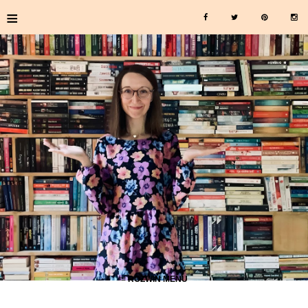
≡
≡ ROZWIŃ MENU