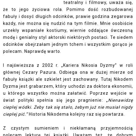
teatralny i filmowy, uważa się,
że to jego życiowa rola. Pomimo dość rozbudowanej
fabuły i dosyć długich odcinków, prawie godzina zegarowa
każdy, nie można się nudzić na tym filmie. Mnie osobiście
urzekły wspaniałe kostiumy, wiernie oddające ówczesną
modę i genialny styl aktorski niektórych postaci. Te siedem
odcinków obejrzałam jednym tchem i wszystkim gorąco je
polecam. Naprawdę warto.
I najświeższa z 2002 r. „Kariera Nikosia Dyzmy” w roli
głównej Cezary Pazura. Odbiega ona w dużej mierze od
fabuły książki ale szkielet jest zachowany. Tutaj Nikodem
Dyzma jest grabarzem, który uchodzi za doktora ekonomii,
u którego wszystko można załatwić. Poprzez wejście w
świat polityki spełnia się jego pragnienie: „
Nienawidzę
ciepłej wódki. Żeby tak się stało, żebym już nie musiał nigdy
ciepłej pić.”
Historia Nikodema kolejny raz się powtarza.
Z czystym sumieniem i niekłamaną przyjemnością
polecam lekturę tej książki. Uważam też, że dobrym