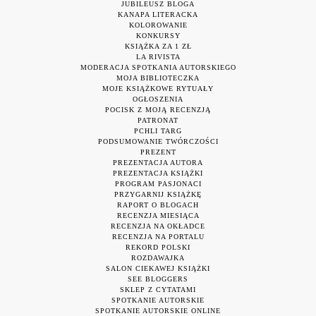
JUBILEUSZ BLOGA
KANAPA LITERACKA
KOLOROWANIE
KONKURSY
KSIĄŻKA ZA 1 ZŁ
LA RIVISTA
MODERACJA SPOTKANIA AUTORSKIEGO
MOJA BIBLIOTECZKA
MOJE KSIĄŻKOWE RYTUAŁY
OGŁOSZENIA
POCISK Z MOJĄ RECENZJĄ
PATRONAT
PCHLI TARG
PODSUMOWANIE TWÓRCZOŚCI
PREZENT
PREZENTACJA AUTORA
PREZENTACJA KSIĄŻKI
PROGRAM PASJONACI
PRZYGARNIJ KSIĄŻKĘ
RAPORT O BLOGACH
RECENZJA MIESIĄCA
RECENZJA NA OKŁADCE
RECENZJA NA PORTALU
REKORD POLSKI
ROZDAWAJKA
SALON CIEKAWEJ KSIĄŻKI
SEE BLOGGERS
SKLEP Z CYTATAMI
SPOTKANIE AUTORSKIE
SPOTKANIE AUTORSKIE ONLINE