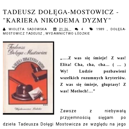
TADEUSZ DOŁĘGA-MOSTOWICZ -
"KARIERA NIKODEMA DYZMY"
WIOLETA SADOWSKA
21:26
4
1989
,
DOŁĘGA-
MOSTOWICZ TADEUSZ
,
WYDAWNICTWO ŁÓDZKIE
„….Z was się śmieje! Z was!
Elita! Cha, cha, cha… ( … )
Wy! Ludzie pozbawieni
wszelkich rozumnych kryteriów.
Z was się śmieje, głuptasy! Z
was! Motłoch!...”
Zawsze z niebywałą
przyjemnością sięgam po
dzieła Tadeusza Dołęgi Mostowicza ze względu na jego