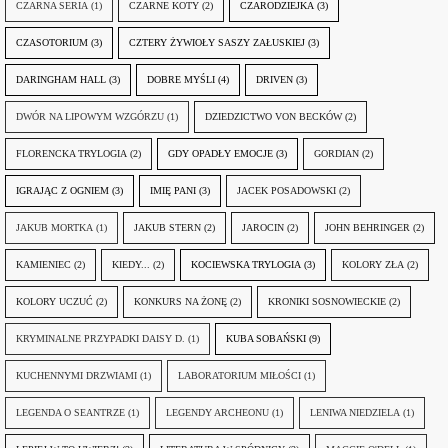
CZARNA SERIA
(1)
CZARNE KOTY
(2)
CZARODZIEJKA
(3)
CZASOTORIUM
(3)
CZTERY ŻYWIOŁY SASZY ZAŁUSKIEJ
(3)
DARINGHAM HALL
(3)
DOBRE MYŚLI
(4)
DRIVEN
(3)
DWÓR NA LIPOWYM WZGÓRZU
(1)
DZIEDZICTWO VON BECKÓW
(2)
FLORENCKA TRYLOGIA
(2)
GDY OPADŁY EMOCJE
(3)
GORDIAN
(2)
IGRAJĄC Z OGNIEM
(3)
IMIĘ PANI
(3)
JACEK POSADOWSKI
(2)
JAKUB MORTKA
(1)
JAKUB STERN
(2)
JAROCIN
(2)
JOHN BEHRINGER
(2)
KAMIENIEC
(2)
KIEDY...
(2)
KOCIEWSKA TRYLOGIA
(3)
KOLORY ZŁA
(2)
KOLORY UCZUĆ
(2)
KONKURS NA ŻONĘ
(2)
KRONIKI SOSNOWIECKIE
(2)
KRYMINALNE PRZYPADKI DAISY D.
(1)
KUBA SOBAŃSKI
(9)
KUCHENNYMI DRZWIAMI
(1)
LABORATORIUM MIŁOŚCI
(1)
LEGENDA O SEANTRZE
(1)
LEGENDY ARCHEONU
(1)
LENIWA NIEDZIELA
(1)