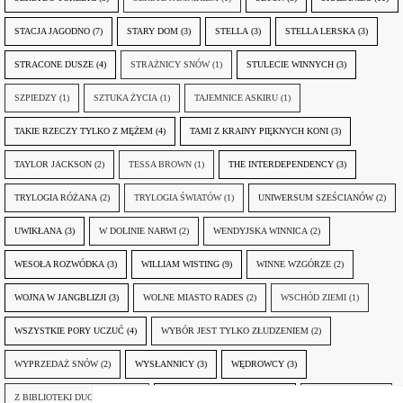
STACJA JAGODNO
(7)
STARY DOM
(3)
STELLA
(3)
STELLA LERSKA
(3)
STRACONE DUSZE
(4)
STRAŻNICY SNÓW
(1)
STULECIE WINNYCH
(3)
SZPIEDZY
(1)
SZTUKA ŻYCIA
(1)
TAJEMNICE ASKIRU
(1)
TAKIE RZECZY TYLKO Z MĘŻEM
(4)
TAMI Z KRAINY PIĘKNYCH KONI
(3)
TAYLOR JACKSON
(2)
TESSA BROWN
(1)
THE INTERDEPENDENCY
(3)
TRYLOGIA RÓŻANA
(2)
TRYLOGIA ŚWIATÓW
(1)
UNIWERSUM SZEŚCIANÓW
(2)
UWIKŁANA
(3)
W DOLINIE NARWI
(2)
WENDYJSKA WINNICA
(2)
WESOŁA ROZWÓDKA
(3)
WILLIAM WISTING
(9)
WINNE WZGÓRZE
(2)
WOJNA W JANGBLIZJI
(3)
WOLNE MIASTO RADES
(2)
WSCHÓD ZIEMI
(1)
WSZYSTKIE PORY UCZUĆ
(4)
WYBÓR JEST TYLKO ZŁUDZENIEM
(2)
WYPRZEDAŻ SNÓW
(2)
WYSŁANNICY
(3)
WĘDROWCY
(3)
Z BIBLIOTEKI DUCHA GÓR
(1)
ZANIM NADEJDZIE JUTRO
(3)
ZAPOMNIANY
(2)