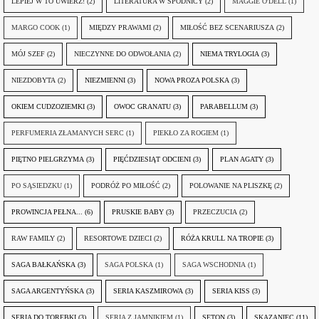
LEPIEJ W TO UWIERZ!
(2)
LITERATURA W SPÓDNICY
(2)
MAGGIE O'DELL
(1)
MARGO COOK
(1)
MIĘDZY PRAWAMI
(2)
MIŁOŚĆ BEZ SCENARIUSZA
(2)
MÓJ SZEF
(2)
NIECZYNNE DO ODWOŁANIA
(2)
NIEMA TRYLOGIA
(3)
NIEZDOBYTA
(2)
NIEZMIENNI
(3)
NOWA PROZA POLSKA
(3)
OKIEM CUDZOZIEMKI
(3)
OWOC GRANATU
(3)
PARABELLUM
(3)
PERFUMERIA ZŁAMANYCH SERC
(1)
PIEKŁO ZA ROGIEM
(1)
PIĘTNO PIELGRZYMA
(3)
PIĘĆDZIESIĄT ODCIENI
(3)
PLAN AGATY
(3)
PO SĄSIEDZKU
(1)
PODRÓŻ PO MIŁOŚĆ
(2)
POLOWANIE NA PLISZKĘ
(2)
PROWINCJA PEŁNA...
(6)
PRUSKIE BABY
(3)
PRZECZUCIA
(2)
RAW FAMILY
(2)
RESORTOWE DZIECI
(2)
RÓŻA KRULL NA TROPIE
(3)
SAGA BAŁKAŃSKA
(3)
SAGA POLSKA
(1)
SAGA WSCHODNIA
(1)
SAGA ARGENTYŃSKA
(3)
SERIA KASZMIROWA
(3)
SERIA KISS
(3)
SERIA DO TOREBKI
(3)
SERIA Z JAMNIKIEM
(1)
SETON
(3)
SKAZANIEC
(11)